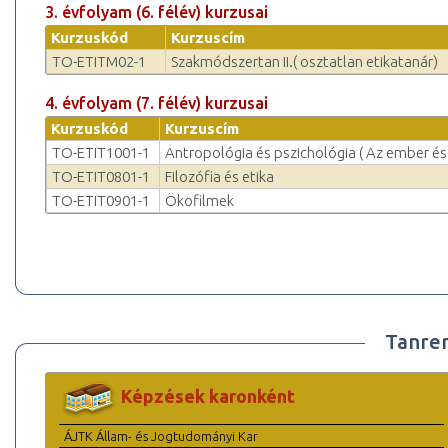
3. évfolyam (6. félév) kurzusai
Kurzuskód
Kurzuscím
TO-ETITM02-1
Szakmódszertan II.( osztatlan etikatanár)
4. évfolyam (7. félév) kurzusai
Kurzuskód
Kurzuscím
TO-ETIT1001-1
Antropológia és pszichológia ( Az ember és 
TO-ETIT0801-1
Filozófia és etika
TO-ETIT0901-1
Ökofilmek
Tanre
Képzések karonként
ÁJTK Állam- és Jogtudományi Kar