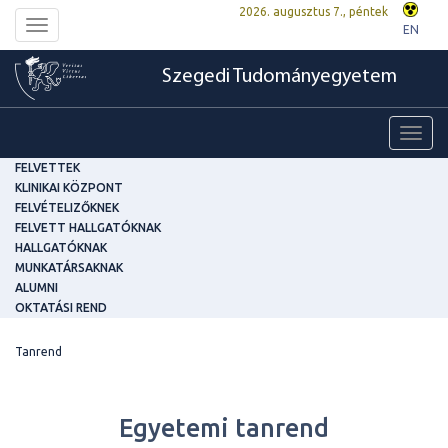
2026. augusztus 7., péntek
Toggle
EN
navigation
Szegedi Tudományegyetem
Toggl
navig
FELVETTEK
KLINIKAI KÖZPONT
FELVÉTELIZŐKNEK
FELVETT HALLGATÓKNAK
HALLGATÓKNAK
MUNKATÁRSAKNAK
ALUMNI
OKTATÁSI REND
Tanrend
Egyetemi tanrend