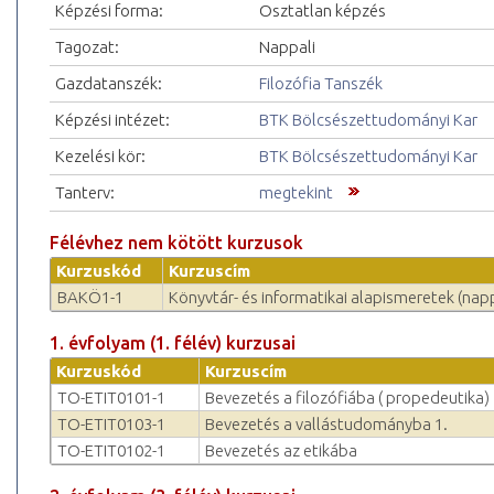
Képzési forma:
Osztatlan képzés
Tagozat:
Nappali
Gazdatanszék:
Filozófia Tanszék
Képzési intézet:
BTK Bölcsészettudományi Kar
Kezelési kör:
BTK Bölcsészettudományi Kar
Tanterv:
megtekint
Félévhez nem kötött kurzusok
Kurzuskód
Kurzuscím
BAKÖ1-1
Könyvtár- és informatikai alapismeretek (napp
1. évfolyam (1. félév) kurzusai
Kurzuskód
Kurzuscím
TO-ETIT0101-1
Bevezetés a filozófiába ( propedeutika)
TO-ETIT0103-1
Bevezetés a vallástudományba 1.
TO-ETIT0102-1
Bevezetés az etikába