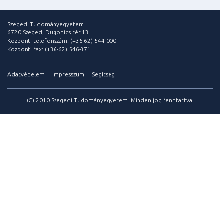
Szegedi Tudományegyetem
6720 Szeged, Dugonics tér 13.
Központi telefonszám: (+36-62) 544-000
Központi fax: (+36-62) 546-371
Adatvédelem
Impresszum
Segítség
(C) 2010 Szegedi Tudományegyetem. Minden jog fenntartva.