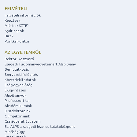
FELVÉTELI
Felvételi információk
Képzések
Miért az SZTE?
Nyílt napok
Hírek
Pontkalkulátor
AZ EGYETEMRŐL
Rektori köszöntő
Szegedi Tudományegyetemért Alapítvány
Bemutatkozás
Szervezeti felépítés
Közérdekű adatok
Esélyegyenlőség
E-ügyintézés
Alapítványok
Professzori kar
Akadémikusaink
Díszdoktoraink
Olimpikonjaink
Családbarát Egyetem
ELI-ALPS, a szegedi lézeres kutatóközpont
Minőségügy
Szabályzatok