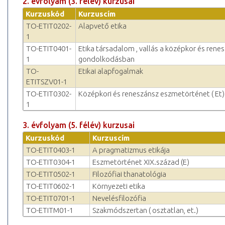
2. évfolyam (3. félév) kurzusai
Kurzuskód
Kurzuscím
TO-ETIT0202-
Alapvető etika
1
TO-ETIT0401-
Etika társadalom , vallás a középkor és rene
1
gondolkodásban
TO-
Etikai alapfogalmak
ETITSZV01-1
TO-ETIT0302-
Középkori és reneszánsz eszmetörténet ( Et)
1
3. évfolyam (5. félév) kurzusai
Kurzuskód
Kurzuscím
TO-ETIT0403-1
A pragmatizmus etikája
TO-ETIT0304-1
Eszmetörténet XIX.század (E)
TO-ETIT0502-1
Filozófiai thanatológia
TO-ETIT0602-1
Környezeti etika
TO-ETIT0701-1
Nevelésfilozófia
TO-ETITM01-1
Szakmódszertan ( osztatlan, et.)