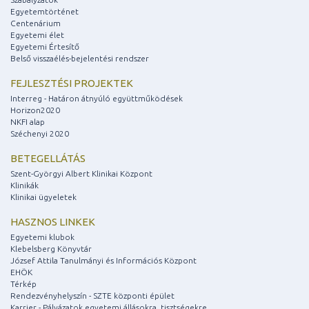
Egyetemtörténet
Centenárium
Egyetemi élet
Egyetemi Értesítő
Belső visszaélés-bejelentési rendszer
FEJLESZTÉSI PROJEKTEK
Interreg - Határon átnyúló együttműködések
Horizon2020
NKFI alap
Széchenyi 2020
BETEGELLÁTÁS
Szent-Györgyi Albert Klinikai Központ
Klinikák
Klinikai ügyeletek
HASZNOS LINKEK
Egyetemi klubok
Klebelsberg Könyvtár
József Attila Tanulmányi és Információs Központ
EHÖK
Térkép
Rendezvényhelyszín - SZTE központi épület
Karrier - Pályázatok egyetemi állásokra, tisztségekre