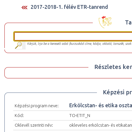
2017-2018-1. félév ETR-tanrend
Ta
Kérjük, írja be a keresett adat (kurzuskód címe, kódja, oktató, tanszék, szak
Részletes ker
Képzési p
Erkölcstan- és etika oszt
Képzési program neve:
Kód:
TO-ETIT_N
Oklevél szerinti név:
okleveles erkölcstan- és etikata