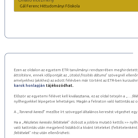
Gál Ferenc Hittudományi Főiskola
Ezen az oldalon az egyetem ETR tanulmányi rendszerében meghirdetett k
áttöltésre, ennek időpontját az „
Utolsó frissítés dátuma
” szövegnél ellenőr
amelyekhez (akikhez) az adott félévben már történt az ETR-ben kurzushi
karok honlapján
tájékozódhat.
Először az egyetemi félévet kell kiválasztania, ez az oldal tetején a „
… félé
nyílhegyekkel lépegetve lehetséges. Magán a feliraton való kattintás az old
A „
Tanrendi kereső
” mezőbe írt szöveggel általános keresést végezhet egy
Ha a „
Részletes keresési feltételek
” dobozt a jobbra mutató kettős >> nyílh
való kattintás után megjelenő listákból a kívánt tételeket (feltételenként
feltételek
” rész után ellenőrizheti.