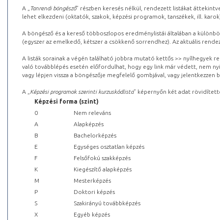
A „
Tanrendi böngésző
” részben keresés nélkül, rendezett listákat áttekin
lehet elkezdeni (oktatók, szakok, képzési programok, tanszékek, ill. karok
A böngésző és a kereső többoszlopos eredménylistái általában a különböz
(egyszer az emelkedő, kétszer a csökkenő sorrendhez). Az aktuális rendez
A listák sorainak a végén található jobbra mutató kettős >> nyílhegyek r
való továbblépés esetén előfordulhat, hogy egy link már védett, nem nyi
vagy lépjen vissza a böngészője megfelelő gombjával, vagy jelentkezzen be
A „
Képzési programok szerinti kurzuskódlista
” képernyőn két adat rövidített
Képzési forma (szint)
0
Nem releváns
A
Alapképzés
B
Bachelorképzés
E
Egységes osztatlan képzés
F
Felsőfokú szakképzés
K
Kiegészítő alapképzés
M
Mesterképzés
P
Doktori képzés
S
Szakirányú továbbképzés
X
Egyéb képzés