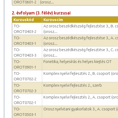
OROT0601-2
(orosz...
2. évfolyam (3. félév) kurzusai
Kurzuskód
Kurzuscím
TO-
Az orosz beszédkészség fejlesztése 3., B. 
OROT0403-2
(orosz...
TO-
Az orosz beszédkészség fejlesztése 3., A. 
OROT0403-1
(orosz...
TO-
Az orosz beszédkészség fejlesztése 3., C. 
OROT0403-3
(orosz...
TO-
Fonetika, helyesírás és helyes kiejtés OT
OROT0901-1
TO-
Komplex nyelvi fejlesztés 2., B. csoport (oro
OROT0702-2
TO-
Komplex nyelvi fejlesztés 2., szerb
OROT0702-3
TO-
Komplex nyelvi fejlesztés 2., A. csoport (oro
OROT0702-1
TO-
Orosz nyelvtani gyakorlatok 3., A. csoport (
OROT0503-1