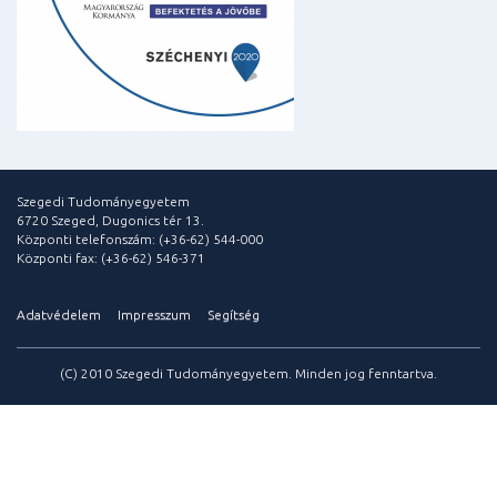
Szegedi Tudományegyetem
6720 Szeged, Dugonics tér 13.
Központi telefonszám: (+36-62) 544-000
Központi fax: (+36-62) 546-371
Adatvédelem
Impresszum
Segítség
(C) 2010 Szegedi Tudományegyetem. Minden jog fenntartva.