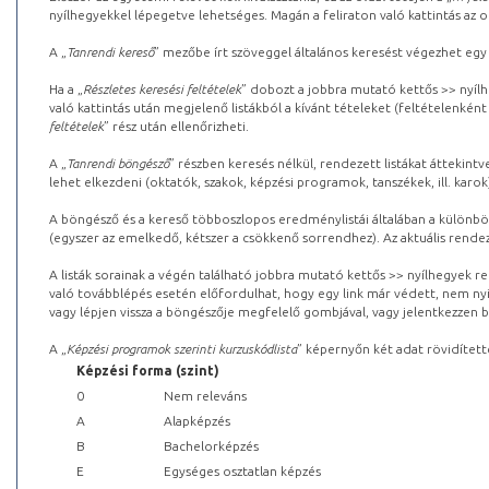
nyílhegyekkel lépegetve lehetséges. Magán a feliraton való kattintás az old
A „
Tanrendi kereső
” mezőbe írt szöveggel általános keresést végezhet egy
Ha a „
Részletes keresési feltételek
” dobozt a jobbra mutató kettős >> nyílh
való kattintás után megjelenő listákból a kívánt tételeket (feltételenként
feltételek
” rész után ellenőrizheti.
A „
Tanrendi böngésző
” részben keresés nélkül, rendezett listákat áttekin
lehet elkezdeni (oktatók, szakok, képzési programok, tanszékek, ill. karok
A böngésző és a kereső többoszlopos eredménylistái általában a különböz
(egyszer az emelkedő, kétszer a csökkenő sorrendhez). Az aktuális rendez
A listák sorainak a végén található jobbra mutató kettős >> nyílhegyek r
való továbblépés esetén előfordulhat, hogy egy link már védett, nem nyi
vagy lépjen vissza a böngészője megfelelő gombjával, vagy jelentkezzen be
A „
Képzési programok szerinti kurzuskódlista
” képernyőn két adat rövidített
Képzési forma (szint)
0
Nem releváns
A
Alapképzés
B
Bachelorképzés
E
Egységes osztatlan képzés