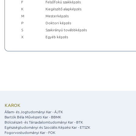
F
Felsőfokú szakképzés
K
Kiegészítő alapképzés
M
Mesterképzés
P
Doktori képzés
S
Szakirányú továbbképzés
X
Egyéb képzés
KAROK
Állam- és Jogtudományi Kar - ÁJTK
Bartók Béla Művészeti Kar - BBMK
Bölcsészet- és Társadalomtudományi Kar - BTK
Egészségtudományi és Szociális Képzési Kar - ETSZK
Fogorvostudományi Kar - FOK