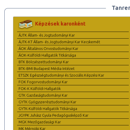
Tanre
Képzések karonként
ÁJTK Állam- és Jogtudományi Kar
ÁJTK-KT Állam- és Jogtudományi Kar Kecskemét
ÁOK Általános Orvostudományi Kar
ÁOK-Külföldi Hallgatók Titkársága
BTK Bölcsészettudományi Kar
BTK-BMI Budapest Média Intézet
ETSZK Egészségtudományi és Szociális Képzési Kar
FOK Fogorvostudományi Kar
FOK-K Külföldi Hallgatók
GTK Gazdaságtudományi Kar
GYTK Gyógyszerésztudományi Kar
GYTK-Külföldi Hallgatók Titkársága
JGYPK Juhász Gyula Pedagógusképző Kar
MGK Mezőgazdasági Kar
MK Mérnöki Kar