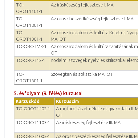
TO-
Az íráskészség fejlesztése I. MA
OROT1101-1
TO-
Az orosz beszédkészség fejlesztése I. MA
OROT1001-1
TO-
Az orosz irodalom és kultúra Kelet és Nyuga
OROT1301-1
MA, OT
TO-OROTM3-1
Az orosz irodalom és kultúra tanításának m
OT
TO-OROT12-1
Irodalmi szövegek nyelvi és stilisztikai el
TO-
Szövegtan és stilisztika MA, OT
OROT1601-1
5. évfolyam (9. félév) kurzusai
Kurzuskód
Kurzuscím
TO-OROT1402-1
A műfordítás elmélete és gyakorlata II. 
OT
TO-OROT1103-1
Az íráskészség fejlesztése III. MA
TO-OROT1003-1
Az orosz beszédkészség fejlesztése III. 