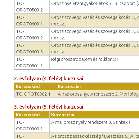
TO-
Orosz nyelvtani gyakorlatok 3., B. csoport (
OROT0503-2
TO-
Orosz szövegolvasás és szövegalkotás 3., 
OROT0603-1
(orosz...
TO-
Orosz szövegolvasás és szövegalkotás 3., 
OROT0603-2
(orosz...
TO-
Orosz szövegolvasás és szövegalkotás 3., 
OROT0603-3
(orosz...
TO-
Régi orosz irodalom és folklór OT
OROT0801-1
2. évfolyam (4. félév) kurzusai
Kurzuskód
Kurzuscím
TO-OROT0902-1
A mai orosz nyelv rendszere 2. Morfológ
3. évfolyam (5. félév) kurzusai
Kurzuskód
Kurzuscím
TO-
A mai orosz nyelv rendszere 3. Szintaxis
OROT0903-1
TO-
Az orosz beszédkészség fejlesztése 5., A. 