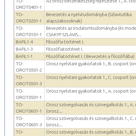
TO-
Az orosz beszédkészség fejlesztése 1., A. cso
OROT0401-1
TO-
Bevezetés a nyelvtudományba (Szlavisztika
OROT0201-1
alapszakosoknak)
TO-
Bevezetés az irodalomtudományba (és modern
OROT0101-1
CSAK!!!!! SZLAVIS...
BAFIL1-4
Filozófia történet I.
BAFIL1-3
Filozófiatörténet I.
BAFIL1-1
Filozófiatörténet I. ( Bevezetés a filozófiába)
TO-
Orosz nyelvtani gyakorlatok 1., B. csoport (or
OROT0501-2
TO-
Orosz nyelvtani gyakorlatok 1., C. csoport (or
OROT0501-3
TO-
Orosz nyelvtani gyakorlatok 1., A. csoport (or
OROT0501-1
TO-
Orosz szövegolvasás és szövegalkotás 1., A.
OROT0601-1
(orosz...
TO-
Orosz szövegolvasás és szövegalkotás 1., C.
OROT0601-3
(orosz...
TO-
Orosz szövegolvasás és szövegalkotás 1., B.