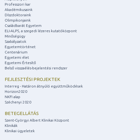
Professzori kar
Akadémikusaink
Díszdoktoraink
Olimpikonjaink
Családbarát Egyetem
ELI-ALPS, a szegedi lézeres kutatóközpont
Minőségügy
Szabályzatok
Egyetemtörténet
Centenárium
Egyetemi élet
Egyetemi Értesítő
Belső visszaélés-bejelentési rendszer
FEJLESZTÉSI PROJEKTEK
Interreg - Határon átnyúló együttműködések
Horizon2020
NKFI alap
Széchenyi 2020
BETEGELLÁTÁS
Szent-Györgyi Albert Klinikai Központ
Klinikák
Klinikai ügyeletek