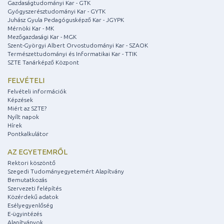
Gazdaságtudományi Kar - GTK
Gyógyszerésztudományi Kar - GYTK
Juhász Gyula Pedagógusképző Kar - JGYPK
Mérnöki Kar - MK
Mezőgazdasági Kar - MGK
Szent-Györgyi Albert Orvostudományi Kar - SZAOK
Természettudományi és Informatikai Kar - TTIK
SZTE Tanárképző Központ
FELVÉTELI
Felvételi információk
Képzések
Miért az SZTE?
Nyílt napok
Hírek
Pontkalkulátor
AZ EGYETEMRŐL
Rektori köszöntő
Szegedi Tudományegyetemért Alapítvány
Bemutatkozás
Szervezeti felépítés
Közérdekű adatok
Esélyegyenlőség
E-ügyintézés
Alapítványok