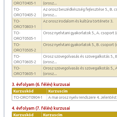
OROT0405-1
(orosz...
TO-
Az orosz beszédkészség fejlesztése 5., B. 
OROT0405-2
(orosz...
TO-
Az orosz irodalom és kultúra története 3.
OROT0803-1
TO-
Orosz nyelvtani gyakorlatok 5., A. csoport (
OROT0505-1
TO-
Orosz nyelvtani gyakorlatok 5., B. csoport (
OROT0505-2
TO-
Orosz szövegolvasás és szövegalkotás 5., 
OROT0605-2
(orosz...
TO-
Orosz szövegolvasás és szövegalkotás 5., 
OROT0605-1
(orosz...
3. évfolyam (6. félév) kurzusai
Kurzuskód
Kurzuscím
TO-OROT0904-1
A mai orosz nyelv rendszere 4. Jelentés
4. évfolyam (7. félév) kurzusai
Kurzuskód
Kurzuscím