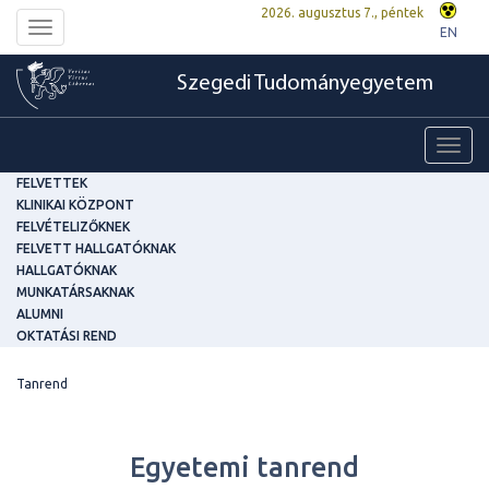
2026. augusztus 7., péntek
Toggle
EN
navigation
Szegedi Tudományegyetem
Toggl
navig
FELVETTEK
KLINIKAI KÖZPONT
FELVÉTELIZŐKNEK
FELVETT HALLGATÓKNAK
HALLGATÓKNAK
MUNKATÁRSAKNAK
ALUMNI
OKTATÁSI REND
Tanrend
Egyetemi tanrend