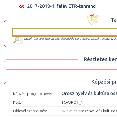
2017-2018-1. félév ETR-tanrend
Ta
Kérjük, írja be a keresett adat (kurzuskód címe, kódja, oktató, tanszék, szak
Részletes ker
Képzési p
Orosz nyelv és kultúra os
Képzési program neve:
Kód:
TO-OROT_N
Oklevél szerinti név:
okleveles orosz nyelv és kultúra