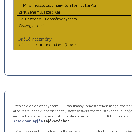
TTIK Természettudományi és Informatikai Kar
ZMK Zeneművészeti Kar
SZTE Szegedi Tudományegyetem
Összegyetemi
Önálló intézmény
Gál Ferenc Hittudományi Főiskola
Ezen az oldalon az egyetem ETR tanulmányi rendszerében meghirdetett k
áttöltésre, ennek időpontját az „
Utolsó frissítés dátuma
” szövegnél ellenőr
amelyekhez (akikhez) az adott félévben már történt az ETR-ben kurzushi
karok honlapján
tájékozódhat.
Először az egyetemi félévet kell kiválasztania, ez az oldal tetején a „
… félé