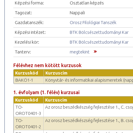
Képzési forma:
Osztatlan képzés
Tagozat:
Nappali
Gazdatanszék:
Orosz Filológiai Tanszék
Képzési intézet:
BTK Bölcsészettudományi Kar
Kezelési kör:
BTK Bölcsészettudományi Kar
Tanterv:
megtekint
Félévhez nem kötött kurzusok
Kurzuskód
Kurzuscím
BAKÖ1-1
Könyvtár- és informatikai alapismeretek (napp
1. évfolyam (1. félév) kurzusai
Kurzuskód
Kurzuscím
TO-
Az orosz beszédkészség fejlesztése 1., C. csop
OROT0401-3
TO-
Az orosz beszédkészség fejlesztése 1., B. csop
OROT0401-2