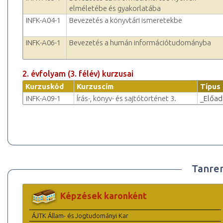
elméletébe és gyakorlatába
INFK-A04-1
Bevezetés a könyvtári ismeretekbe
INFK-A06-1
Bevezetés a humán információtudományba
2. évfolyam (3. félév) kurzusai
Kurzuskód
Kurzuscím
Típus
INFK-A09-1
Írás-, könyv- és sajtótörténet 3.
_Előad
Tanre
Képzések karonként
ÁJTK Állam- és Jogtudományi Kar