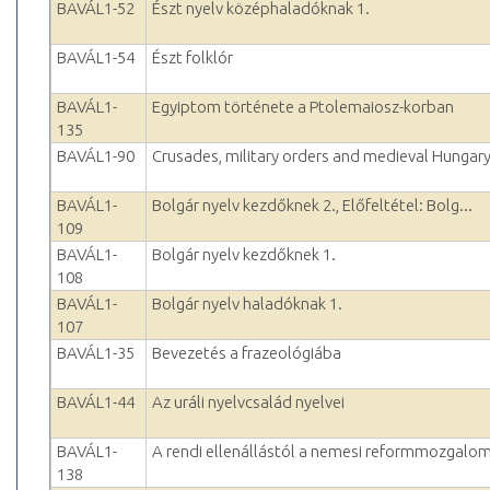
BAVÁL1-52
Észt nyelv középhaladóknak 1.
BAVÁL1-54
Észt folklór
BAVÁL1-
Egyiptom története a Ptolemaiosz-korban
135
BAVÁL1-90
Crusades, military orders and medieval Hungar
BAVÁL1-
Bolgár nyelv kezdőknek 2., Előfeltétel: Bolg...
109
BAVÁL1-
Bolgár nyelv kezdőknek 1.
108
BAVÁL1-
Bolgár nyelv haladóknak 1.
107
BAVÁL1-35
Bevezetés a frazeológiába
BAVÁL1-44
Az uráli nyelvcsalád nyelvei
BAVÁL1-
A rendi ellenállástól a nemesi reformmozgalom
138