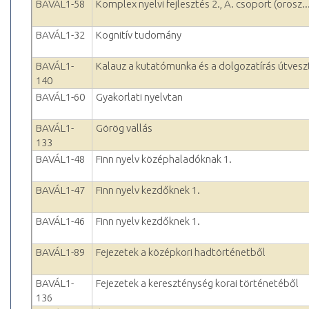
BAVÁL1-58
Komplex nyelvi fejlesztés 2., A. csoport (orosz..
BAVÁL1-32
Kognitív tudomány
BAVÁL1-
Kalauz a kutatómunka és a dolgozatírás útvesz
140
BAVÁL1-60
Gyakorlati nyelvtan
BAVÁL1-
Görög vallás
133
BAVÁL1-48
Finn nyelv középhaladóknak 1.
BAVÁL1-47
Finn nyelv kezdőknek 1.
BAVÁL1-46
Finn nyelv kezdőknek 1.
BAVÁL1-89
Fejezetek a középkori hadtörténetből
BAVÁL1-
Fejezetek a kereszténység korai történetéből
136