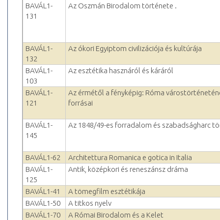
BAVÁL1-
Az Oszmán Birodalom története .
131
BAVÁL1-
Az ókori Egyiptom civilizációja és kultúrája
132
BAVÁL1-
Az esztétika hasznáról és káráról
103
BAVÁL1-
Az érmétől a fényképig: Róma várostörténetén
121
forrásai
BAVÁL1-
Az 1848/49-es forradalom és szabadságharc tö
145
BAVÁL1-62
Architettura Romanica e gotica in Italia
BAVÁL1-
Antik, középkori és reneszánsz dráma
125
BAVÁL1-41
A tömegfilm esztétikája
BAVÁL1-50
A titkos nyelv
BAVÁL1-70
A Római Birodalom és a Kelet