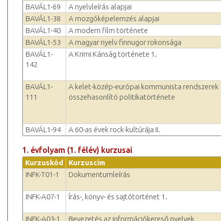
BAVÁL1-69
A nyelvleírás alapjai
BAVÁL1-38
A mozgóképelemzés alapjai
BAVÁL1-40
A modern film története
BAVÁL1-53
A magyar nyelv finnugor rokonsága
BAVÁL1-
A Krimi Kánság története 1.
142
BAVÁL1-
A kelet-közép-európai kommunista rendszerek
111
összehasonlító politikatörténete
BAVÁL1-94
A 60-as évek rock-kultúrája II.
1. évfolyam (1. félév) kurzusai
Kurzuskód
Kurzuscím
INFK-T01-1
Dokumentumleírás
INFK-A07-1
Írás-, könyv- és sajtótörténet 1.
INFK-A03-1
Bevezetés az információkereső nyelvek