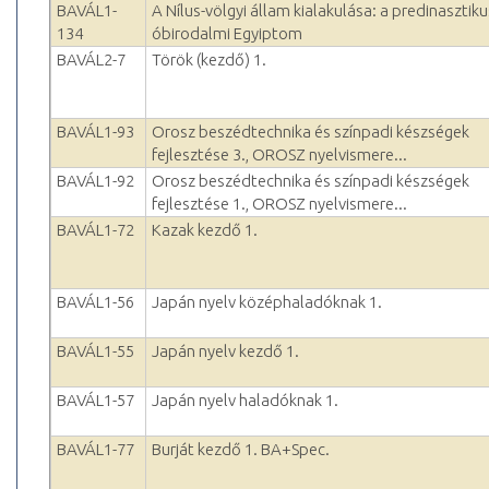
BAVÁL1-
A Nílus-völgyi állam kialakulása: a predinasztiku
134
óbirodalmi Egyiptom
BAVÁL2-7
Török (kezdő) 1.
BAVÁL1-93
Orosz beszédtechnika és színpadi készségek
fejlesztése 3., OROSZ nyelvismere...
BAVÁL1-92
Orosz beszédtechnika és színpadi készségek
fejlesztése 1., OROSZ nyelvismere...
BAVÁL1-72
Kazak kezdő 1.
BAVÁL1-56
Japán nyelv középhaladóknak 1.
BAVÁL1-55
Japán nyelv kezdő 1.
BAVÁL1-57
Japán nyelv haladóknak 1.
BAVÁL1-77
Burját kezdő 1. BA+Spec.