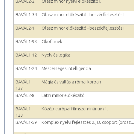
BAVÁL2-2
Olasz minor nyelvi előkészítő I.
BAVÁL1-34
Olasz minor előkészítő - beszédfejlesztés I.
BAVÁL2-1
Olasz minor előkészítő - beszédfejlesztés I.
BAVÁL1-98
Ökofilmek
BAVÁL1-12
Nyelv és logika
BAVÁL1-24
Mesterséges intelligencia
BAVÁL1-
Mágia és vallás a római korban
137
BAVÁL2-8
Latin minor előkészítő
BAVÁL1-
Közép-európai filmszeminárium 1.
123
BAVÁL1-59
Komplex nyelvi fejlesztés 2., B. csoport (orosz..