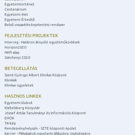
Egyetemtörténet
Centenárium
Egyetemi élet
Egyetemi Értesítő
Belső visszaélés-bejelentési rendszer
FEJLESZTÉSI PROJEKTEK
Interreg - Határon átnyúló együttműködések
Horizon2020
NKFI alap
Széchenyi 2020
BETEGELLÁTÁS
Szent-Györgyi Albert Klinikai Központ
Klinikák
Klinikai ügyeletek
HASZNOS LINKEK
Egyetemi klubok
Klebelsberg Könyvtár
József Attila Tanulmányi és Információs Központ
EHÖK
Térkép
Rendezvényhelyszín - SZTE központi épület
Karrier - Pályázatok egyetemi állásokra, tisztségekre