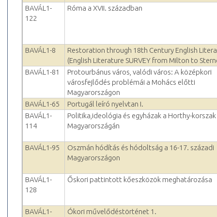
BAVÁL1-
Róma a XVII. században
122
BAVÁL1-8
Restoration through 18th Century English Liter
(English Literature SURVEY from Milton to Stern
BAVÁL1-81
Protourbánus város, valódi város: A középkori
városfejlődés problémái a Mohács előtti
Magyarországon
BAVÁL1-65
Portugál leíró nyelvtan I.
BAVÁL1-
Politika,ideológia és egyházak a Horthy-korszak
114
Magyarországán
BAVÁL1-95
Oszmán hódítás és hódoltság a 16-17. századi
Magyarországon
BAVÁL1-
Őskori pattintott kőeszközök meghatározása
128
BAVÁL1-
Ókori művelődéstörténet 1.