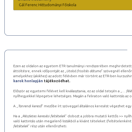
Gál Ferenc Hittudományi Főiskola
Ezen az oldalon az egyetem ETR tanulmányi rendszerében meghirdetett k
áttöltésre, ennek időpontját az „
Utolsó frissítés dátuma
” szövegnél ellenőr
amelyekhez (akikhez) az adott félévben már történt az ETR-ben kurzushi
karok honlapján
tájékozódhat.
Először az egyetemi félévet kell kiválasztania, ez az oldal tetején a „
… félé
nyílhegyekkel lépegetve lehetséges. Magán a feliraton való kattintás az old
A „
Tanrendi kereső
” mezőbe írt szöveggel általános keresést végezhet egy
Ha a „
Részletes keresési feltételek
” dobozt a jobbra mutató kettős >> nyílh
való kattintás után megjelenő listákból a kívánt tételeket (feltételenként
feltételek
” rész után ellenőrizheti.