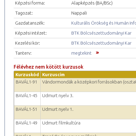
Képzési forma:
Alapképzés (BA/BSc)
Tagozat:
Nappali
Gazdatanszék:
Kulturális Örökség és Humán In
Képzési intézet:
BTK Bölcsészettudományi Kar
Kezelési kör:
BTK Bölcsészettudományi Kar
Tanterv:
megtekint
Félévhez nem kötött kurzusok
Kurzuskód
Kurzuscím
BAVÁL1-91
Vándormondák a középkori forrásokban (oszta
BAVÁL1-45
Udmurt nyelv 3.
BAVÁL1-51
Udmurt nyelv 1.
BAVÁL1-49
Udmurt filmkultúra