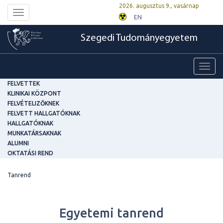
2026. augusztus 9., vasárnap
Toggle
EN
navigation
Szegedi Tudományegyetem
Toggl
navig
FELVETTEK
KLINIKAI KÖZPONT
FELVÉTELIZŐKNEK
FELVETT HALLGATÓKNAK
HALLGATÓKNAK
MUNKATÁRSAKNAK
ALUMNI
OKTATÁSI REND
Tanrend
Egyetemi tanrend