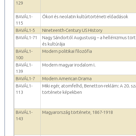
129
BAVÁL1-
Ókori és neolatin kultúrtörténeti előadások
115
BAVÁL1-5
Nineteenth-Century US History
BAVÁL1-71
Nagy Sándortól Augustusig – a hellénizmus tör
és kultúrája
BAVÁL1-
Modern politikai filozófia
100
BAVÁL1-
Modern magyar irodalom I.
139
BAVÁL1-7
Modern American Drama
BAVÁL1-
Miki egér, atomfelhő, Benetton-reklám: A 20. s
113
története képekben
BAVÁL1-
Magyarország története, 1867-1918
143