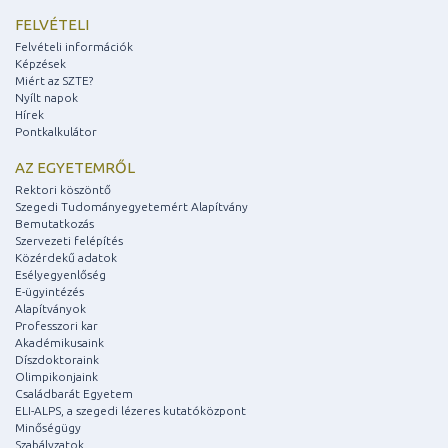
FELVÉTELI
Felvételi információk
Képzések
Miért az SZTE?
Nyílt napok
Hírek
Pontkalkulátor
AZ EGYETEMRŐL
Rektori köszöntő
Szegedi Tudományegyetemért Alapítvány
Bemutatkozás
Szervezeti felépítés
Közérdekű adatok
Esélyegyenlőség
E-ügyintézés
Alapítványok
Professzori kar
Akadémikusaink
Díszdoktoraink
Olimpikonjaink
Családbarát Egyetem
ELI-ALPS, a szegedi lézeres kutatóközpont
Minőségügy
Szabályzatok