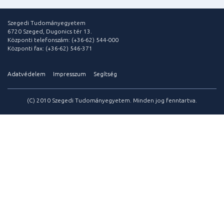
Szegedi Tudományegyetem
6720 Szeged, Dugonics tér 13.
Központi telefonszám: (+36-62) 544-000
Központi fax: (+36-62) 546-371
Adatvédelem
Impresszum
Segítség
(C) 2010 Szegedi Tudományegyetem. Minden jog fenntartva.