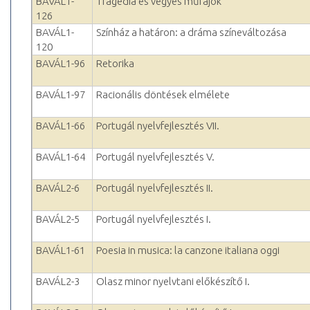
BAVÁL1-
Tragédia és vegyes műfajok
126
BAVÁL1-
Színház a határon: a dráma színeváltozása
120
BAVÁL1-96
Retorika
BAVÁL1-97
Racionális döntések elmélete
BAVÁL1-66
Portugál nyelvfejlesztés VII.
BAVÁL1-64
Portugál nyelvfejlesztés V.
BAVÁL2-6
Portugál nyelvfejlesztés II.
BAVÁL2-5
Portugál nyelvfejlesztés I.
BAVÁL1-61
Poesia in musica: la canzone italiana oggi
BAVÁL2-3
Olasz minor nyelvtani előkészítő I.