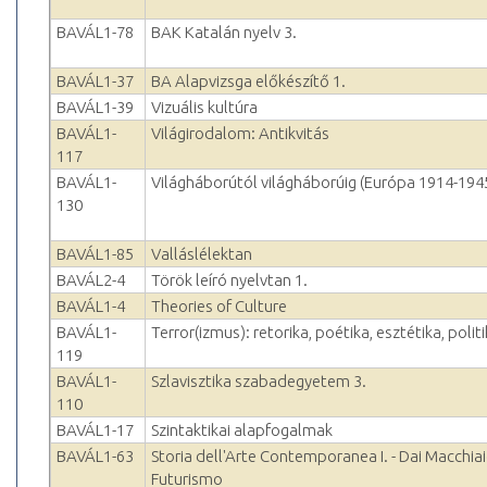
BAVÁL1-78
BAK Katalán nyelv 3.
BAVÁL1-37
BA Alapvizsga előkészítő 1.
BAVÁL1-39
Vizuális kultúra
BAVÁL1-
Világirodalom: Antikvitás
117
BAVÁL1-
Világháborútól világháborúig (Európa 1914-194
130
BAVÁL1-85
Valláslélektan
BAVÁL2-4
Török leíró nyelvtan 1.
BAVÁL1-4
Theories of Culture
BAVÁL1-
Terror(izmus): retorika, poétika, esztétika, polit
119
BAVÁL1-
Szlavisztika szabadegyetem 3.
110
BAVÁL1-17
Szintaktikai alapfogalmak
BAVÁL1-63
Storia dell'Arte Contemporanea I. - Dai Macchiaio
Futurismo