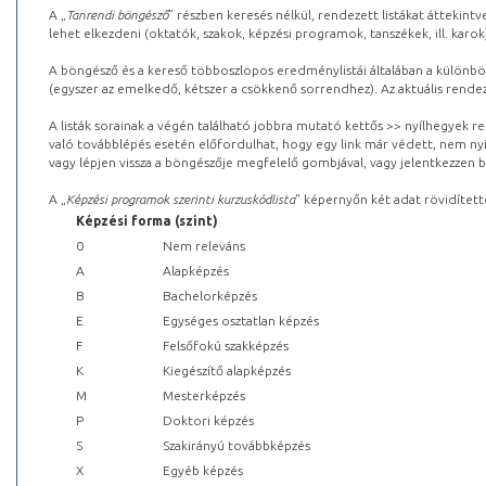
A „
Tanrendi böngésző
” részben keresés nélkül, rendezett listákat áttekin
lehet elkezdeni (oktatók, szakok, képzési programok, tanszékek, ill. karok
A böngésző és a kereső többoszlopos eredménylistái általában a különböz
(egyszer az emelkedő, kétszer a csökkenő sorrendhez). Az aktuális rendez
A listák sorainak a végén található jobbra mutató kettős >> nyílhegyek r
való továbblépés esetén előfordulhat, hogy egy link már védett, nem nyi
vagy lépjen vissza a böngészője megfelelő gombjával, vagy jelentkezzen be
A „
Képzési programok szerinti kurzuskódlista
” képernyőn két adat rövidített
Képzési forma (szint)
0
Nem releváns
A
Alapképzés
B
Bachelorképzés
E
Egységes osztatlan képzés
F
Felsőfokú szakképzés
K
Kiegészítő alapképzés
M
Mesterképzés
P
Doktori képzés
S
Szakirányú továbbképzés
X
Egyéb képzés