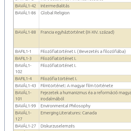
BAVÁL1-42
Intermedialitás
BAVÁL1-86
Global Religion
BAVÁL1-88
Francia egyháztörténet (IX-XIV. század)
BAFIL1-1
Filozófiatörténet I. ( Bevezetés a filozófiába)
BAFIL1-3
Filozófiatörténet I.
BAVÁL1-
Filozófiatörténet I.
102
BAFIL1-4
Filozófia történet I.
BAVÁL1-43
Filmtörténet: A magyar film története
BAVÁL1-
Fejezetek a humanizmus éa a reformáció magya
101
irodalmából
BAVÁL1-99
Environmental Philosophy
BAVÁL1-
Emerging Literatures: Canada
127
BAVÁL1-27
Diskurzuselemzés