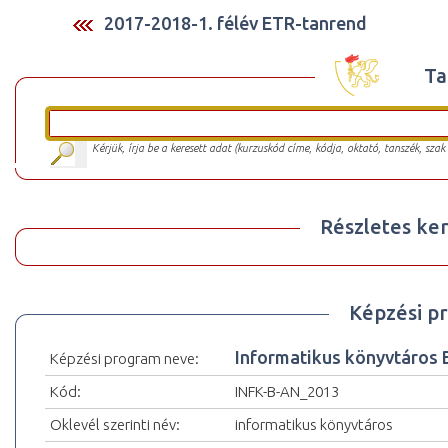
2017-2018-1. félév ETR-tanrend
Ta
Kérjük, írja be a keresett adat (kurzuskód címe, kódja, oktató, tanszék, szak
Részletes ker
Képzési p
Informatikus könyvtáros
Képzési program neve:
Kód:
INFK-B-AN_2013
Oklevél szerinti név:
informatikus könyvtáros