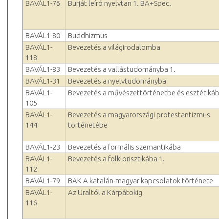
BAVÁL1-76
Burját leíró nyelvtan 1. BA+Spec.
BAVÁL1-80
Buddhizmus
BAVÁL1-
Bevezetés a világirodalomba
118
BAVÁL1-83
Bevezetés a vallástudományba 1.
BAVÁL1-31
Bevezetés a nyelvtudományba
BAVÁL1-
Bevezetés a művészettörténetbe és esztétiká
105
BAVÁL1-
Bevezetés a magyarországi protestantizmus
144
történetébe
BAVÁL1-23
Bevezetés a formális szemantikába
BAVÁL1-
Bevezetés a folklorisztikába 1.
112
BAVÁL1-79
BAK A katalán-magyar kapcsolatok története
BAVÁL1-
Az Uraltól a Kárpátokig
116