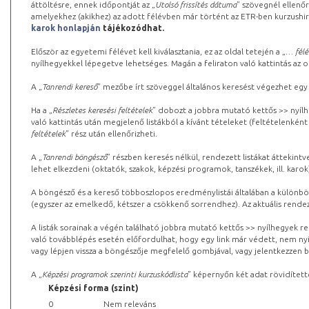
áttöltésre, ennek időpontját az „
Utolsó frissítés dátuma
” szövegnél ellenőr
amelyekhez (akikhez) az adott félévben már történt az ETR-ben kurzushi
karok honlapján
tájékozódhat.
Először az egyetemi félévet kell kiválasztania, ez az oldal tetején a „
… félé
nyílhegyekkel lépegetve lehetséges. Magán a feliraton való kattintás az old
A „
Tanrendi kereső
” mezőbe írt szöveggel általános keresést végezhet egy
Ha a „
Részletes keresési feltételek
” dobozt a jobbra mutató kettős >> nyílh
való kattintás után megjelenő listákból a kívánt tételeket (feltételenként
feltételek
” rész után ellenőrizheti.
A „
Tanrendi böngésző
” részben keresés nélkül, rendezett listákat áttekin
lehet elkezdeni (oktatók, szakok, képzési programok, tanszékek, ill. karok
A böngésző és a kereső többoszlopos eredménylistái általában a különböz
(egyszer az emelkedő, kétszer a csökkenő sorrendhez). Az aktuális rendez
A listák sorainak a végén található jobbra mutató kettős >> nyílhegyek r
való továbblépés esetén előfordulhat, hogy egy link már védett, nem nyi
vagy lépjen vissza a böngészője megfelelő gombjával, vagy jelentkezzen be
A „
Képzési programok szerinti kurzuskódlista
” képernyőn két adat rövidített
Képzési forma (szint)
0
Nem releváns