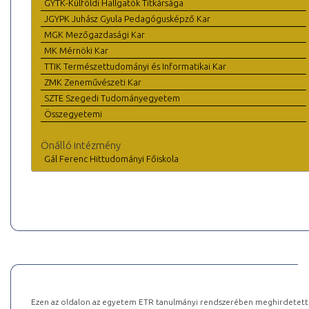
GYTK-Külföldi Hallgatók Titkársága
JGYPK Juhász Gyula Pedagógusképző Kar
MGK Mezőgazdasági Kar
MK Mérnöki Kar
TTIK Természettudományi és Informatikai Kar
ZMK Zeneművészeti Kar
SZTE Szegedi Tudományegyetem
Összegyetemi
Önálló intézmény
Gál Ferenc Hittudományi Főiskola
Ezen az oldalon az egyetem ETR tanulmányi rendszerében meghirdetett k