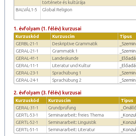
története és kultúrája
BALVÁL1-5
Global Religion
1. évfolyam (1. félév) kurzusai
Kurzuskód
Kurzuscím
Típus
GERBL-21-1
Deskriptive Grammatik
_Szemin
GERAL-21-1
Grammatik 1
_Szemin
GERAL-41-1
Landeskunde
_Előadá
GERAL-11-1
Literatur und Kultur
_Előadá
GERAL-23-1
Sprachübung 1
_Szemin
GERAL-24-1
Sprachübung 2
_Szemin
2. évfolyam (3. félév) kurzusai
Kurzuskód
Kurzuscím
Típus
GERAL-31-1
Grundprüfung
_Önálló
GERTL-53-1
Seminararbeit: freies Thema
_Konzul
GERTL-52-1
Seminararbeit: Linguistik
_Konzul
GERTL-51-1
Seminararbeit: Literatur
_Konzul