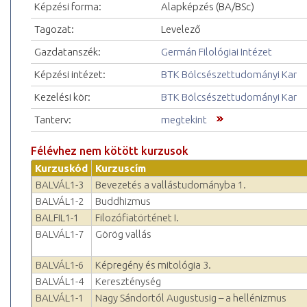
Képzési forma:
Alapképzés (BA/BSc)
Tagozat:
Levelező
Gazdatanszék:
Germán Filológiai Intézet
Képzési intézet:
BTK Bölcsészettudományi Kar
Kezelési kör:
BTK Bölcsészettudományi Kar
Tanterv:
megtekint
Félévhez nem kötött kurzusok
Kurzuskód
Kurzuscím
BALVÁL1-3
Bevezetés a vallástudományba 1.
BALVÁL1-2
Buddhizmus
BALFIL1-1
Filozófiatörténet I.
BALVÁL1-7
Görög vallás
BALVÁL1-6
Képregény és mitológia 3.
BALVÁL1-4
Kereszténység
BALVÁL1-1
Nagy Sándortól Augustusig – a hellénizmus