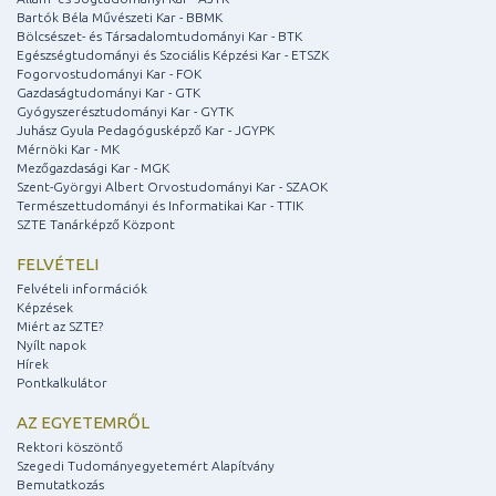
Bartók Béla Művészeti Kar - BBMK
Bölcsészet- és Társadalomtudományi Kar - BTK
Egészségtudományi és Szociális Képzési Kar - ETSZK
Fogorvostudományi Kar - FOK
Gazdaságtudományi Kar - GTK
Gyógyszerésztudományi Kar - GYTK
Juhász Gyula Pedagógusképző Kar - JGYPK
Mérnöki Kar - MK
Mezőgazdasági Kar - MGK
Szent-Györgyi Albert Orvostudományi Kar - SZAOK
Természettudományi és Informatikai Kar - TTIK
SZTE Tanárképző Központ
FELVÉTELI
Felvételi információk
Képzések
Miért az SZTE?
Nyílt napok
Hírek
Pontkalkulátor
AZ EGYETEMRŐL
Rektori köszöntő
Szegedi Tudományegyetemért Alapítvány
Bemutatkozás