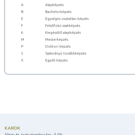
A
Alapképzés
B
Bachelorképzés
E
Egységes osztatlan képzés
F
Felsőfokú szakképzés
K
Kiegészítő alapképzés
M
Mesterképzés
P
Doktori képzés
S
Szakirányú továbbképzés
X
Egyéb képzés
KAROK
Állam- és Jogtudományi Kar - ÁJTK