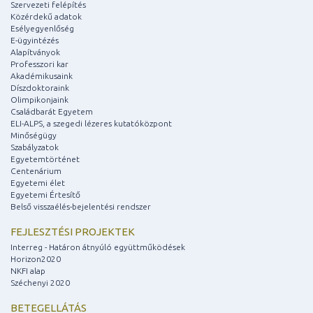
Szervezeti felépítés
Közérdekű adatok
Esélyegyenlőség
E-ügyintézés
Alapítványok
Professzori kar
Akadémikusaink
Díszdoktoraink
Olimpikonjaink
Családbarát Egyetem
ELI-ALPS, a szegedi lézeres kutatóközpont
Minőségügy
Szabályzatok
Egyetemtörténet
Centenárium
Egyetemi élet
Egyetemi Értesítő
Belső visszaélés-bejelentési rendszer
FEJLESZTÉSI PROJEKTEK
Interreg - Határon átnyúló együttműködések
Horizon2020
NKFI alap
Széchenyi 2020
BETEGELLÁTÁS