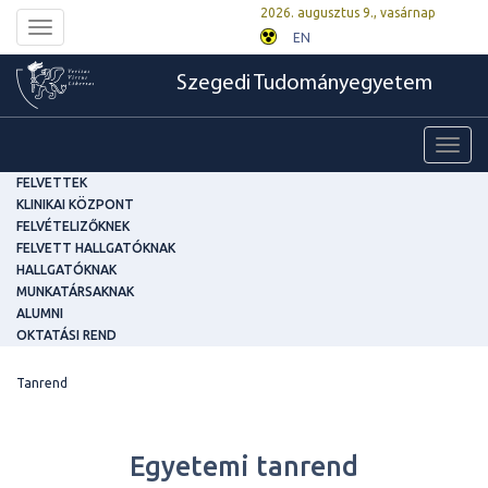
2026. augusztus 9., vasárnap
Toggle
EN
navigation
Szegedi Tudományegyetem
Toggl
navig
FELVETTEK
KLINIKAI KÖZPONT
FELVÉTELIZŐKNEK
FELVETT HALLGATÓKNAK
HALLGATÓKNAK
MUNKATÁRSAKNAK
ALUMNI
OKTATÁSI REND
Tanrend
Egyetemi tanrend