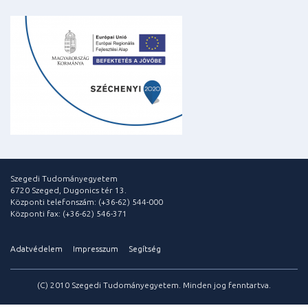
Szegedi Tudományegyetem
6720 Szeged, Dugonics tér 13.
Központi telefonszám: (+36-62) 544-000
Központi fax: (+36-62) 546-371
Adatvédelem
Impresszum
Segítség
(C) 2010 Szegedi Tudományegyetem. Minden jog fenntartva.