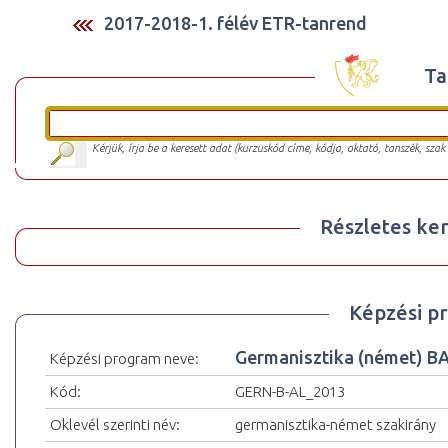
2017-2018-1. félév ETR-tanrend
Ta
Kérjük, írja be a keresett adat (kurzuskód címe, kódja, oktató, tanszék, szak
Részletes ker
Képzési p
Germanisztika (német) B
Képzési program neve:
Kód:
GERN-B-AL_2013
Oklevél szerinti név:
germanisztika-német szakirány