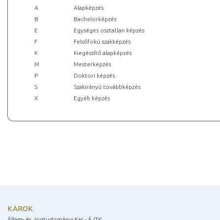
A
Alapképzés
B
Bachelorképzés
E
Egységes osztatlan képzés
F
Felsőfokú szakképzés
K
Kiegészítő alapképzés
M
Mesterképzés
P
Doktori képzés
S
Szakirányú továbbképzés
X
Egyéb képzés
KAROK
Állam- és Jogtudományi Kar - ÁJTK