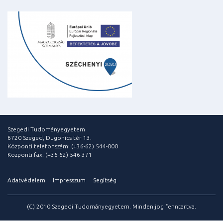
Szegedi Tudományegyetem
6720 Szeged, Dugonics tér 13.
Központi telefonszám: (+36-62) 544-000
Központi fax: (+36-62) 546-371
Adatvédelem
Impresszum
Segítség
(C) 2010 Szegedi Tudományegyetem. Minden jog fenntartva.