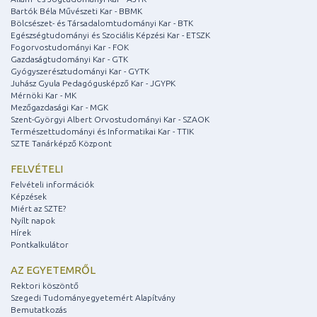
Bartók Béla Művészeti Kar - BBMK
Bölcsészet- és Társadalomtudományi Kar - BTK
Egészségtudományi és Szociális Képzési Kar - ETSZK
Fogorvostudományi Kar - FOK
Gazdaságtudományi Kar - GTK
Gyógyszerésztudományi Kar - GYTK
Juhász Gyula Pedagógusképző Kar - JGYPK
Mérnöki Kar - MK
Mezőgazdasági Kar - MGK
Szent-Györgyi Albert Orvostudományi Kar - SZAOK
Természettudományi és Informatikai Kar - TTIK
SZTE Tanárképző Központ
FELVÉTELI
Felvételi információk
Képzések
Miért az SZTE?
Nyílt napok
Hírek
Pontkalkulátor
AZ EGYETEMRŐL
Rektori köszöntő
Szegedi Tudományegyetemért Alapítvány
Bemutatkozás