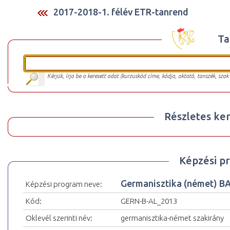
2017-2018-1. félév ETR-tanrend
Ta
Kérjük, írja be a keresett adat (kurzuskód címe, kódja, oktató, tanszék, szak
Részletes ker
Képzési p
Germanisztika (német) B
Képzési program neve:
Kód:
GERN-B-AL_2013
Oklevél szerinti név:
germanisztika-német szakirány