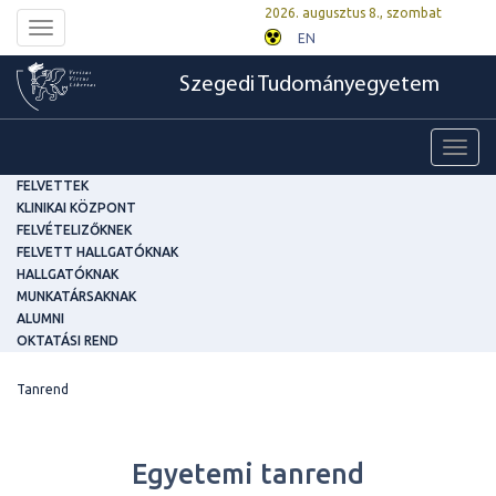
2026. augusztus 8., szombat
Toggle
EN
navigation
Szegedi Tudományegyetem
Toggl
navig
FELVETTEK
KLINIKAI KÖZPONT
FELVÉTELIZŐKNEK
FELVETT HALLGATÓKNAK
HALLGATÓKNAK
MUNKATÁRSAKNAK
ALUMNI
OKTATÁSI REND
Tanrend
Egyetemi tanrend