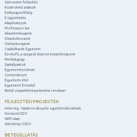
Szervezeti felépítés
Közérdekű adatok
Esélyegyenlőség
E-ügyintézés
Alapítványok
Professzori kar
Akadémikusaink
Díszdoktoraink
Olimpikonjaink
Családbarát Egyetem
ELI-ALPS, a szegedi lézeres kutatóközpont
Minőségügy
Szabályzatok
Egyetemtörténet
Centenárium
Egyetemi élet
Egyetemi Értesítő
Belső visszaélés-bejelentési rendszer
FEJLESZTÉSI PROJEKTEK
Interreg - Határon átnyúló együttműködések
Horizon2020
NKFI alap
Széchenyi 2020
BETEGELLÁTÁS