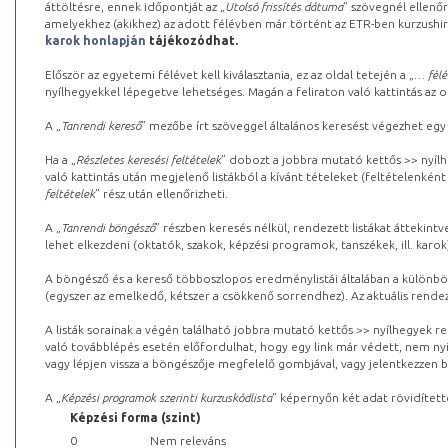
áttöltésre, ennek időpontját az „
Utolsó frissítés dátuma
” szövegnél ellenőr
amelyekhez (akikhez) az adott félévben már történt az ETR-ben kurzushi
karok honlapján
tájékozódhat.
Először az egyetemi félévet kell kiválasztania, ez az oldal tetején a „
… félé
nyílhegyekkel lépegetve lehetséges. Magán a feliraton való kattintás az old
A „
Tanrendi kereső
” mezőbe írt szöveggel általános keresést végezhet egy
Ha a „
Részletes keresési feltételek
” dobozt a jobbra mutató kettős >> nyílh
való kattintás után megjelenő listákból a kívánt tételeket (feltételenként
feltételek
” rész után ellenőrizheti.
A „
Tanrendi böngésző
” részben keresés nélkül, rendezett listákat áttekin
lehet elkezdeni (oktatók, szakok, képzési programok, tanszékek, ill. karok
A böngésző és a kereső többoszlopos eredménylistái általában a különböz
(egyszer az emelkedő, kétszer a csökkenő sorrendhez). Az aktuális rendez
A listák sorainak a végén található jobbra mutató kettős >> nyílhegyek r
való továbblépés esetén előfordulhat, hogy egy link már védett, nem nyi
vagy lépjen vissza a böngészője megfelelő gombjával, vagy jelentkezzen be
A „
Képzési programok szerinti kurzuskódlista
” képernyőn két adat rövidített
Képzési forma (szint)
0
Nem releváns