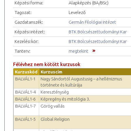
Képzési forma:
Alapképzés (BA/BSc)
Tagozat:
Levelező
Gazdatanszék:
Germán Filológiai Intézet
Képzési intézet:
BTK Bölcsészettudományi Kar
Kezelési kör:
BTK Bölcsészettudományi Kar
Tanterv:
megtekint
Félévhez nem kötött kurzusok
Kurzuskód
Kurzuscím
BALVÁL1-1
Nagy Sándortól Augustusig – a hellénizmus
története és kultúrája
BALVÁL1-4
Kereszténység
BALVÁL1-6
Képregény és mitológia 3.
BALVÁL1-7
Görög vallás
BALVÁL1-5
Global Religion