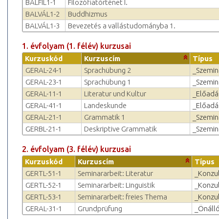
BALFIL1-1
Filozófiatörténet I.
BALVÁL1-2
Buddhizmus
BALVÁL1-3
Bevezetés a vallástudományba 1.
1. évfolyam (1. félév) kurzusai
Kurzuskód
Kurzuscím
Típus
GERAL-24-1
Sprachübung 2
_Szemin
GERAL-23-1
Sprachübung 1
_Szemin
GERAL-11-1
Literatur und Kultur
_Előadá
GERAL-41-1
Landeskunde
_Előadá
GERAL-21-1
Grammatik 1
_Szemin
GERBL-21-1
Deskriptive Grammatik
_Szemin
2. évfolyam (3. félév) kurzusai
Kurzuskód
Kurzuscím
Típus
GERTL-51-1
Seminararbeit: Literatur
_Konzul
GERTL-52-1
Seminararbeit: Linguistik
_Konzul
GERTL-53-1
Seminararbeit: freies Thema
_Konzul
GERAL-31-1
Grundprüfung
_Önálló