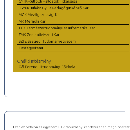
GYTK-Külföldi Hallgatók Titkársága
JGYPK Juhász Gyula Pedagógusképző Kar
MGK Mezőgazdasági Kar
MK Mérnöki Kar
TTIK Természettudományi és Informatikai Kar
ZMK Zeneművészeti Kar
SZTE Szegedi Tudományegyetem
Összegyetemi
Önálló intézmény
Gál Ferenc Hittudományi Főiskola
Ezen az oldalon az egyetem ETR tanulmányi rendszerében meghirdetett k