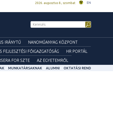
EN
2026. augusztus 8., szombat
S IRÁNYTŰ
NANOMŰANYAG KÖZPONT
ÉS FEJLESZTÉSI FŐIGAZGATÓSÁG
HR PORTÁL
SERA FOR SZTE
AZ EGYETEMRŐL
AK
MUNKATÁRSAKNAK
ALUMNI
OKTATÁSI REND