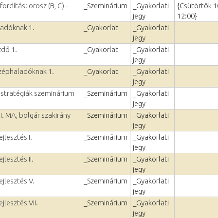
ordítás: orosz (B, C) -
_Szeminárium
_Gyakorlati
{Csütörtök 1
jegy
12:00}
ladóknak 1.
_Gyakorlat
_Gyakorlati
jegy
zdő 1.
_Gyakorlat
_Gyakorlati
jegy
zéphaladóknak 1.
_Gyakorlat
_Gyakorlati
jegy
stratégiák szeminárium
_Szeminárium
_Gyakorlati
jegy
I. MA, bolgár szakirány
_Szeminárium
_Gyakorlati
jegy
jlesztés I.
_Szeminárium
_Gyakorlati
jegy
jlesztés II.
_Szeminárium
_Gyakorlati
jegy
ejlesztés V.
_Szeminárium
_Gyakorlati
jegy
jlesztés VII.
_Szeminárium
_Gyakorlati
jegy