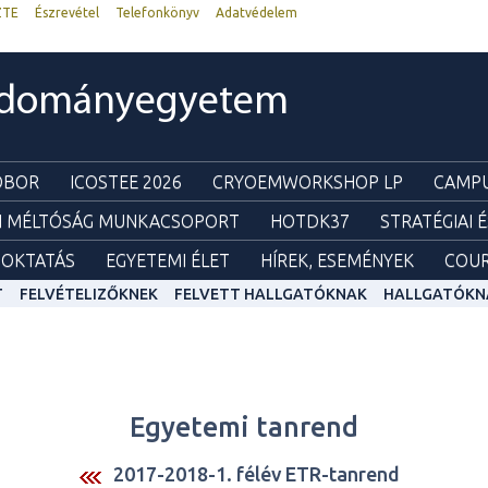
ZTE
Észrevétel
Telefonkönyv
Adatvédelem
udományegyetem
ZOBOR
ICOSTEE 2026
CRYOEMWORKSHOP LP
CAMPU
I MÉLTÓSÁG MUNKACSOPORT
HOTDK37
STRATÉGIAI 
OKTATÁS
EGYETEMI ÉLET
HÍREK, ESEMÉNYEK
COUR
T
FELVÉTELIZŐKNEK
FELVETT HALLGATÓKNAK
HALLGATÓKN
Egyetemi tanrend
2017-2018-1. félév ETR-tanrend