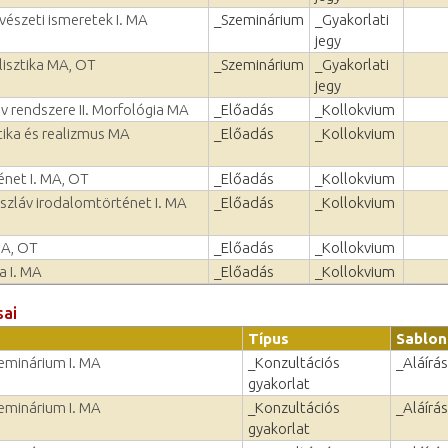
vészeti ismeretek I. MA
_Szeminárium
_Gyakorlati
jegy
lisztika MA, OT
_Szeminárium
_Gyakorlati
jegy
v rendszere II. Morfológia MA
_Előadás
_Kollokvium
ika és realizmus MA
_Előadás
_Kollokvium
énet I. MA, OT
_Előadás
_Kollokvium
szláv irodalomtörténet I. MA
_Előadás
_Kollokvium
MA, OT
_Előadás
_Kollokvium
a I. MA
_Előadás
_Kollokvium
sai
Típus
Sablon
eminárium I. MA
_Konzultációs
_Aláírás
gyakorlat
eminárium I. MA
_Konzultációs
_Aláírás
gyakorlat