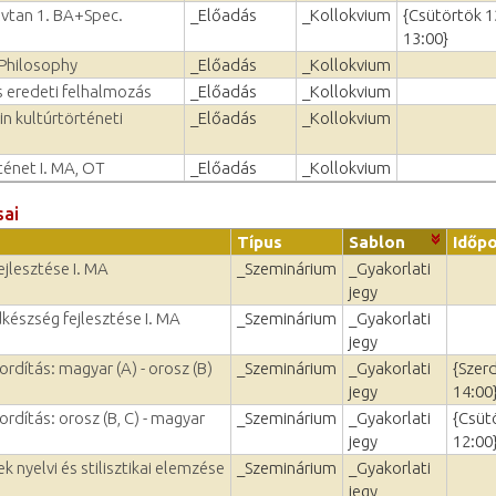
elvtan 1. BA+Spec.
_Előadás
_Kollokvium
{Csütörtök 1
13:00}
Philosophy
_Előadás
_Kollokvium
s eredeti felhalmozás
_Előadás
_Kollokvium
in kultúrtörténeti
_Előadás
_Kollokvium
ténet I. MA, OT
_Előadás
_Kollokvium
sai
Típus
Sablon
Időp
ejlesztése I. MA
_Szeminárium
_Gyakorlati
jegy
készség fejlesztése I. MA
_Szeminárium
_Gyakorlati
jegy
rdítás: magyar (A) - orosz (B)
_Szeminárium
_Gyakorlati
{Szer
jegy
14:00
rdítás: orosz (B, C) - magyar
_Szeminárium
_Gyakorlati
{Csüt
jegy
12:00
k nyelvi és stilisztikai elemzése
_Szeminárium
_Gyakorlati
jegy