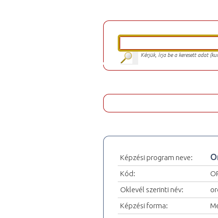
Kérjük, írja be a keresett adat (k
O
Képzési program neve:
Kód:
O
Oklevél szerinti név:
or
Képzési forma:
Me