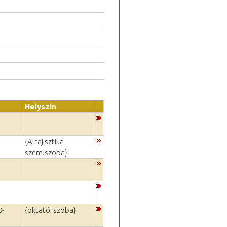
Helyszín
{Altajisztika
szem.szoba}
0-
{oktatói szoba}