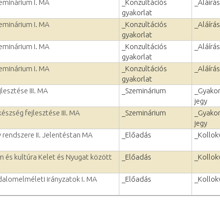
eminárium I. MA
_Konzultációs
_Aláírás
gyakorlat
eminárium I. MA
_Konzultációs
_Aláírás
gyakorlat
eminárium I. MA
_Konzultációs
_Aláírás
gyakorlat
eminárium I. MA
_Konzultációs
_Aláírás
gyakorlat
lesztése III. MA
_Szeminárium
_Gyakor
jegy
szség fejlesztése III. MA
_Szeminárium
_Gyakor
jegy
 rendszere II. Jelentéstan MA
_Előadás
_Kollok
m és kultúra Kelet és Nyugat között
_Előadás
_Kollok
dalomelméleti irányzatok I. MA
_Előadás
_Kollok