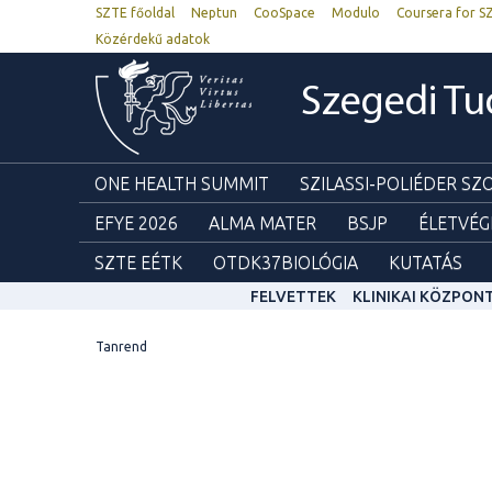
SZTE főoldal
Neptun
CooSpace
Modulo
Coursera for S
Közérdekű adatok
Szegedi T
ONE HEALTH SUMMIT
SZILASSI-POLIÉDER S
EFYE 2026
ALMA MATER
BSJP
ÉLETVÉG
SZTE EÉTK
OTDK37BIOLÓGIA
KUTATÁS
FELVETTEK
KLINIKAI KÖZPON
Tanrend