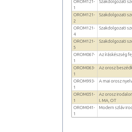
OROM121-
Szakdolgozati sz
1
OROM121-
Szakdolgozati sz
2
OROM121-
Szakdolgozati sz
4
OROM121-
Szakdolgozati sz
5
OROM067-
Az íráskészség fej
1
OROM063-
Az orosz beszédké
1
OROM993-
A mai orosz nyelv
1
OROM051-
Az orosz irodalo
1
I. MA, OT
OROM041-
Modern szláv iro
1