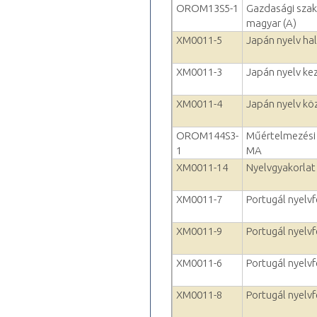
OROM13S5-1
Gazdasági szakf
magyar (A)
XM0011-5
Japán nyelv ha
XM0011-3
Japán nyelv ke
XM0011-4
Japán nyelv kö
OROM144S3-
Műértelmezési 
1
MA
XM0011-14
Nyelvgyakorlat 
XM0011-7
Portugál nyelvfe
XM0011-9
Portugál nyelvfe
XM0011-6
Portugál nyelvf
XM0011-8
Portugál nyelvfe