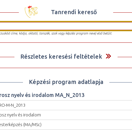
Tanrendi kereső
urzuskód címe, kódja, oktató, tanszék, szak vagy képzési program neve) első betűit.
Részletes keresési feltételek
Képzési program adatlapja
rosz nyelv és irodalom MA_N_2013
RO-M-N_2013
osz nyelv és irodalom
sterképzés (MA/MSc)