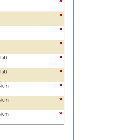
lati
lati
vium
vium
vium