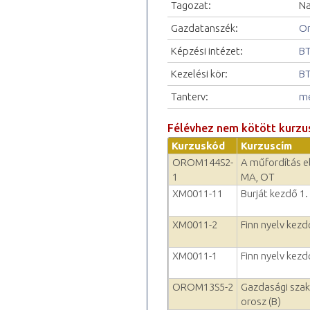
Tagozat:
Na
Gazdatanszék:
Or
Képzési intézet:
BT
Kezelési kör:
BT
Tanterv:
me
Félévhez nem kötött kurzu
Kurzuskód
Kurzuscím
OROM144S2-
A műfordítás el
1
MA, OT
XM0011-11
Burját kezdő 1
XM0011-2
Finn nyelv kezd
XM0011-1
Finn nyelv kezd
OROM13S5-2
Gazdasági szakf
orosz (B)