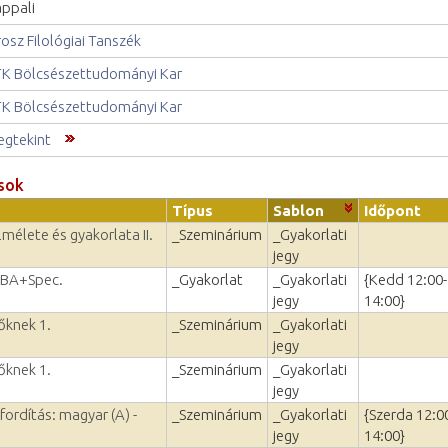
ppali
osz Filológiai Tanszék
K Bölcsészettudományi Kar
K Bölcsészettudományi Kar
gtekint
sok
Típus
Sablon
Időpont
mélete és gyakorlata II.
_Szeminárium
_Gyakorlati
jegy
. BA+Spec.
_Gyakorlat
_Gyakorlati
{Kedd 12:00-
jegy
14:00}
őknek 1.
_Szeminárium
_Gyakorlati
jegy
őknek 1.
_Szeminárium
_Gyakorlati
jegy
ordítás: magyar (A) -
_Szeminárium
_Gyakorlati
{Szerda 12:0
jegy
14:00}