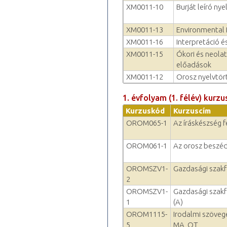
XM0011-10
Burját leíró ny
XM0011-13
Environmental 
XM0011-16
Interpretáció é
XM0011-15
Ókori és neolat
előadások
XM0011-12
Orosz nyelvtör
1. évfolyam (1. félév) kurzu
Kurzuskód
Kurzuscím
OROM065-1
Az íráskészség f
OROM061-1
Az orosz beszéd
OROMSZV1-
Gazdasági szakfo
2
OROMSZV1-
Gazdasági szakfo
1
(A)
OROM1115-
Irodalmi szövege
5
MA, OT