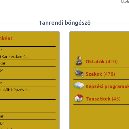
Utols
Tanrendi böngésző
nként
ar
i Kar Kecskemét
Oktatók
(420)
Kar
ga
Szakok
(478)
t
Képzési programo
ciális Képzési Kar
Tanszékek
(45)
ar
ága