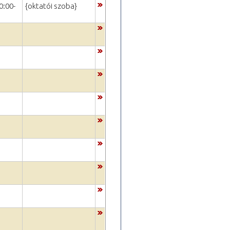
0:00-
{oktatói szoba}