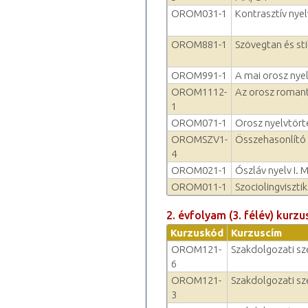
OROM031-1
Kontrasztív nyel
OROM881-1
Szövegtan és sti
OROM991-1
A mai orosz nyel
OROM1112-
Az orosz romant
1
OROM071-1
Orosz nyelvtört
OROMSZV1-
Összehasonlító 
4
OROM021-1
Ószláv nyelv I. 
OROM011-1
Szociolingvisztik
2. évfolyam (3. félév) kurzu
Kurzuskód
Kurzuscím
OROM121-
Szakdolgozati sz
6
OROM121-
Szakdolgozati sz
3