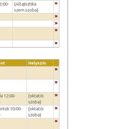
2:00-
{Altajisztika
szem.szoba}
ont
Helyszín
da 12:00-
{oktatói
}
szoba}
örtök 10:00-
{oktatói
}
szoba}