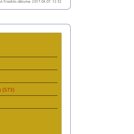
ó frissítés dátuma: 2017.04.07. 12:52
k
(573)