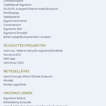
Olimpikonjaink
Családbarát Egyetem
ELI-ALPS, a szegedi lézeres kutatóközpont
Minőségügy
Szabályzatok
Egyetemtörténet
Centenárium
Egyetemi élet
Egyetemi Értesítő
Belső visszaélés-bejelentési rendszer
FEJLESZTÉSI PROJEKTEK
Interreg - Határon átnyúló együttműködések
Horizon2020
NKFI alap
Széchenyi 2020
BETEGELLÁTÁS
Szent-Györgyi Albert Klinikai Központ
Klinikák
Klinikai ügyeletek
HASZNOS LINKEK
Egyetemi klubok
Klebelsberg Könyvtár