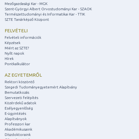
Mezőgazdasági Kar - MGK
Szent-Györgyi Albert Orvostudományi Kar - SZAOK
Természettudományi és Informatikai Kar - TTIK
SZTE Tanárképző Központ
FELVÉTELI
Felvételi információk
Képzések
Miért az SZTE?
Nyílt napok
Hírek
Pontkalkulátor
AZ EGYETEMRŐL
Rektori köszöntő
Szegedi Tudományegyetemért Alapítvány
Bemutatkozás
Szervezeti felépítés
Közérdekű adatok
Esélyegyenlőség
E-ügyintézés
Alapítványok
Professzori kar
Akadémikusaink
Díszdoktoraink