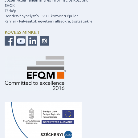
József Attila Tanulmányi és Információs Központ
EHÖK
Térkép
Rendezvényhelyszín - SZTE központi épület
Karrier - Pályázatok egyetemi állásokra, tisztségekre
KÖVESS MINKET