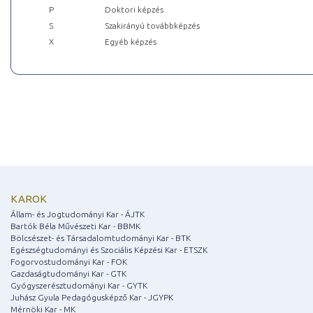
P
Doktori képzés
S
Szakirányú továbbképzés
X
Egyéb képzés
KAROK
Állam- és Jogtudományi Kar - ÁJTK
Bartók Béla Művészeti Kar - BBMK
Bölcsészet- és Társadalomtudományi Kar - BTK
Egészségtudományi és Szociális Képzési Kar - ETSZK
Fogorvostudományi Kar - FOK
Gazdaságtudományi Kar - GTK
Gyógyszerésztudományi Kar - GYTK
Juhász Gyula Pedagógusképző Kar - JGYPK
Mérnöki Kar - MK