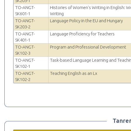
SK203-1
TO-ANGT-
Histories of Women's Writing in English: W
SK601-1
Writing
TO-ANGT-
Language Policy in the EU and Hungary
SK203-2
TO-ANGT-
Language Proficiency for Teachers
SK401-1
TO-ANGT-
Program and Professional Development
SK102-3
TO-ANGT-
Task-based Language Learning and Teachi
SK102-1
TO-ANGT-
Teaching English as an Lx
SK102-2
Tanre