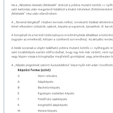
Ha a „
Részletes keresési feltételek
” dobozt a jobbra mutató kettős >> nyílh
való kattintás után megjelenő listákból a kívánt tételeket (feltételenként
feltételek
” rész után ellenőrizheti.
A „
Tanrendi böngésző
” részben keresés nélkül, rendezett listákat áttekin
lehet elkezdeni (oktatók, szakok, képzési programok, tanszékek, ill. karok
A böngésző és a kereső többoszlopos eredménylistái általában a különböz
(egyszer az emelkedő, kétszer a csökkenő sorrendhez). Az aktuális rendez
A listák sorainak a végén található jobbra mutató kettős >> nyílhegyek r
való továbblépés esetén előfordulhat, hogy egy link már védett, nem nyi
vagy lépjen vissza a böngészője megfelelő gombjával, vagy jelentkezzen be
A „
Képzési programok szerinti kurzuskódlista
” képernyőn két adat rövidített
Képzési forma (szint)
0
Nem releváns
A
Alapképzés
B
Bachelorképzés
E
Egységes osztatlan képzés
F
Felsőfokú szakképzés
K
Kiegészítő alapképzés
M
Mesterképzés