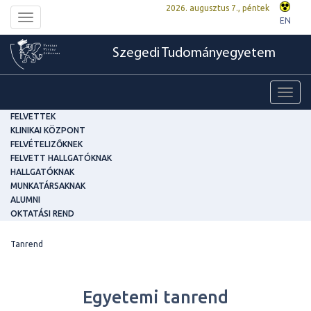
2026. augusztus 7., péntek
Toggle
EN
navigation
Szegedi Tudományegyetem
Toggl
navig
FELVETTEK
KLINIKAI KÖZPONT
FELVÉTELIZŐKNEK
FELVETT HALLGATÓKNAK
HALLGATÓKNAK
MUNKATÁRSAKNAK
ALUMNI
OKTATÁSI REND
Tanrend
Egyetemi tanrend