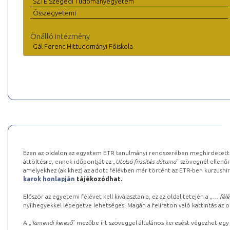
SZTE Szegedi Tudományegyetem
Összegyetemi
Önálló intézmény
Gál Ferenc Hittudományi Főiskola
Ezen az oldalon az egyetem ETR tanulmányi rendszerében meghirdetett k
áttöltésre, ennek időpontját az „
Utolsó frissítés dátuma
” szövegnél ellenőr
amelyekhez (akikhez) az adott félévben már történt az ETR-ben kurzushi
karok honlapján
tájékozódhat.
Először az egyetemi félévet kell kiválasztania, ez az oldal tetején a „
… félé
nyílhegyekkel lépegetve lehetséges. Magán a feliraton való kattintás az old
A „
Tanrendi kereső
” mezőbe írt szöveggel általános keresést végezhet egy