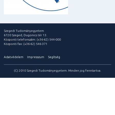
Szegedi Tudományegyetem
6720 Szeged, Dugonics tér 13.
Központi telefonszám: (+36-62) 544-000
Központi fax: (+36-62) 546-371
Adatvédelem
Impresszum
Segítség
(C) 2010 Szegedi Tudományegyetem. Minden jog fenntartva.