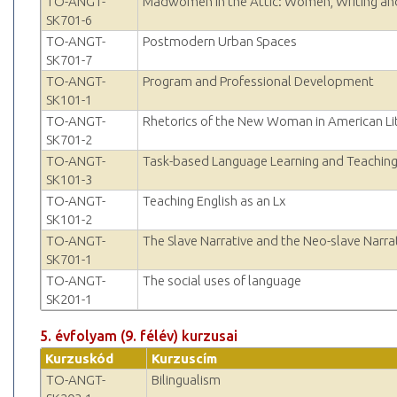
TO-ANGT-
Madwomen in the Attic: Women, Writing a
SK701-6
TO-ANGT-
Postmodern Urban Spaces
SK701-7
TO-ANGT-
Program and Professional Development
SK101-1
TO-ANGT-
Rhetorics of the New Woman in American Li
SK701-2
TO-ANGT-
Task-based Language Learning and Teachin
SK101-3
TO-ANGT-
Teaching English as an Lx
SK101-2
TO-ANGT-
The Slave Narrative and the Neo-slave Narra
SK701-1
TO-ANGT-
The social uses of language
SK201-1
5. évfolyam (9. félév) kurzusai
Kurzuskód
Kurzuscím
TO-ANGT-
Bilingualism