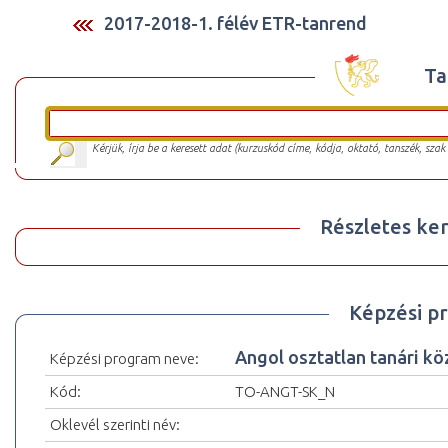
2017-2018-1. félév ETR-tanrend
Ta
Kérjük, írja be a keresett adat (kurzuskód címe, kódja, oktató, tanszék, szak
Részletes ker
Képzési p
Angol osztatlan tanári kö
Képzési program neve:
Kód:
TO-ANGT-SK_N
Oklevél szerinti név: