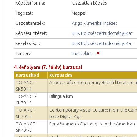
Képzési forma:
Osztatlan képzés
Tagozat:
Nappali
Gazdatanszék:
Angol-Amerikai Intézet
Képzési intézet:
BTK Bölcsészettudományi Kar
Kezelési kör:
BTK Bölcsészettudományi Kar
Tanterv:
megtekint
4. évfolyam (7. félév) kurzusai
Kurzuskód
Kurzuscím
TO-ANGT-
Aspects of contemporary British literature 
SK501-1
TO-ANGT-
Bilingualism
SK701-5
TO-ANGT-
Contemporary Visual Culture: From the Ca
SK701-4
to te Digital Age
TO-ANGT-
Early Women's Challenges to the American 
SK701-3