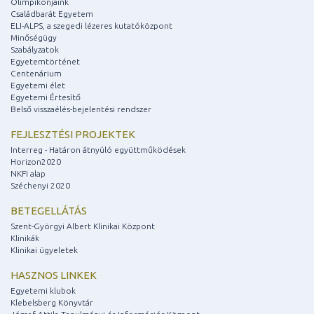
Olimpikonjaink
Családbarát Egyetem
ELI-ALPS, a szegedi lézeres kutatóközpont
Minőségügy
Szabályzatok
Egyetemtörténet
Centenárium
Egyetemi élet
Egyetemi Értesítő
Belső visszaélés-bejelentési rendszer
FEJLESZTÉSI PROJEKTEK
Interreg - Határon átnyúló együttműködések
Horizon2020
NKFI alap
Széchenyi 2020
BETEGELLÁTÁS
Szent-Györgyi Albert Klinikai Központ
Klinikák
Klinikai ügyeletek
HASZNOS LINKEK
Egyetemi klubok
Klebelsberg Könyvtár