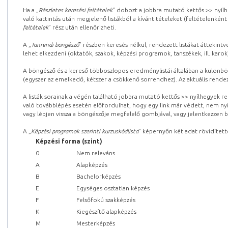
Ha a „
Részletes keresési feltételek
” dobozt a jobbra mutató kettős >> nyílh
való kattintás után megjelenő listákból a kívánt tételeket (feltételenként
feltételek
” rész után ellenőrizheti.
A „
Tanrendi böngésző
” részben keresés nélkül, rendezett listákat áttekin
lehet elkezdeni (oktatók, szakok, képzési programok, tanszékek, ill. karok
A böngésző és a kereső többoszlopos eredménylistái általában a különböz
(egyszer az emelkedő, kétszer a csökkenő sorrendhez). Az aktuális rendez
A listák sorainak a végén található jobbra mutató kettős >> nyílhegyek r
való továbblépés esetén előfordulhat, hogy egy link már védett, nem nyi
vagy lépjen vissza a böngészője megfelelő gombjával, vagy jelentkezzen be
A „
Képzési programok szerinti kurzuskódlista
” képernyőn két adat rövidített
Képzési forma (szint)
0
Nem releváns
A
Alapképzés
B
Bachelorképzés
E
Egységes osztatlan képzés
F
Felsőfokú szakképzés
K
Kiegészítő alapképzés
M
Mesterképzés