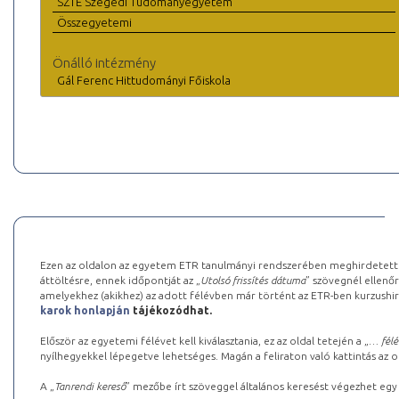
SZTE Szegedi Tudományegyetem
Összegyetemi
Önálló intézmény
Gál Ferenc Hittudományi Főiskola
Ezen az oldalon az egyetem ETR tanulmányi rendszerében meghirdetett k
áttöltésre, ennek időpontját az „
Utolsó frissítés dátuma
” szövegnél ellenőr
amelyekhez (akikhez) az adott félévben már történt az ETR-ben kurzushi
karok honlapján
tájékozódhat.
Először az egyetemi félévet kell kiválasztania, ez az oldal tetején a „
… félé
nyílhegyekkel lépegetve lehetséges. Magán a feliraton való kattintás az old
A „
Tanrendi kereső
” mezőbe írt szöveggel általános keresést végezhet egy