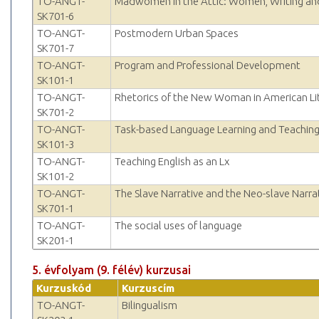
TO-ANGT-
Madwomen in the Attic: Women, Writing a
SK701-6
TO-ANGT-
Postmodern Urban Spaces
SK701-7
TO-ANGT-
Program and Professional Development
SK101-1
TO-ANGT-
Rhetorics of the New Woman in American Li
SK701-2
TO-ANGT-
Task-based Language Learning and Teachin
SK101-3
TO-ANGT-
Teaching English as an Lx
SK101-2
TO-ANGT-
The Slave Narrative and the Neo-slave Narra
SK701-1
TO-ANGT-
The social uses of language
SK201-1
5. évfolyam (9. félév) kurzusai
Kurzuskód
Kurzuscím
TO-ANGT-
Bilingualism