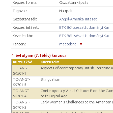
Képzési forma:
Osztatlan képzés
Tagozat:
Nappali
Gazdatanszék:
Angol-Amerikai Intézet
Képzési intézet:
BTK Bölcsészettudományi Kar
Kezelési kör:
BTK Bölcsészettudományi Kar
Tanterv:
megtekint
4. évfolyam (7. félév) kurzusai
Kurzuskód
Kurzuscím
TO-ANGT-
Aspects of contemporary British literature 
SK501-1
TO-ANGT-
Bilingualism
SK701-5
TO-ANGT-
Contemporary Visual Culture: From the Ca
SK701-4
to te Digital Age
TO-ANGT-
Early Women's Challenges to the American 
SK701-3