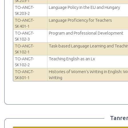
SK203-1
TO-ANGT-
Language Policy in the EU and Hungary
SK203-2
TO-ANGT-
Language Proficiency for Teachers
SK401-1
TO-ANGT-
Program and Professional Development
SK102-3
TO-ANGT-
Task-based Language Learning and Teachi
SK102-1
TO-ANGT-
Teaching English as an Lx
SK102-2
TO-ANGT-
Histories of Women's Writing in English: W
SK601-1
Writing
Tanre