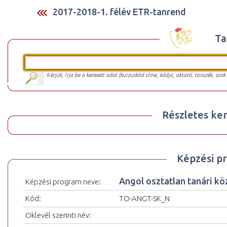
2017-2018-1. félév ETR-tanrend
Ta
Kérjük, írja be a keresett adat (kurzuskód címe, kódja, oktató, tanszék, szak
Részletes ker
Képzési p
Angol osztatlan tanári kö
Képzési program neve:
Kód:
TO-ANGT-SK_N
Oklevél szerinti név: