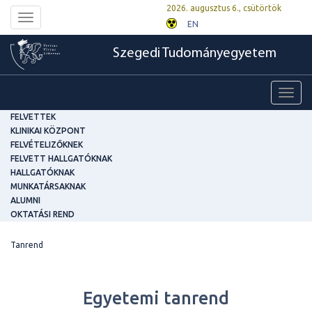
2026. augusztus 6., csütörtök
Toggle
EN
navigation
Szegedi Tudományegyetem
Toggl
navig
FELVETTEK
KLINIKAI KÖZPONT
FELVÉTELIZŐKNEK
FELVETT HALLGATÓKNAK
HALLGATÓKNAK
MUNKATÁRSAKNAK
ALUMNI
OKTATÁSI REND
Tanrend
Egyetemi tanrend