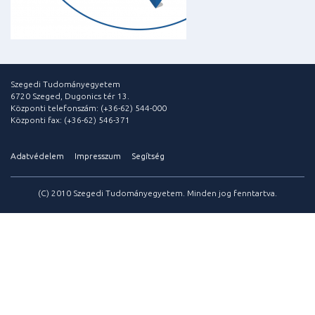
Szegedi Tudományegyetem
6720 Szeged, Dugonics tér 13.
Központi telefonszám: (+36-62) 544-000
Központi fax: (+36-62) 546-371
Adatvédelem
Impresszum
Segítség
(C) 2010 Szegedi Tudományegyetem. Minden jog fenntartva.