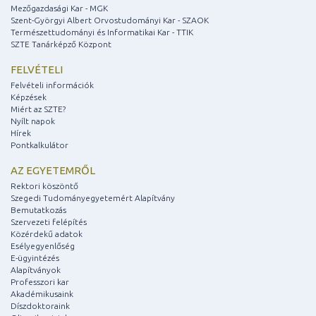
Mezőgazdasági Kar - MGK
Szent-Györgyi Albert Orvostudományi Kar - SZAOK
Természettudományi és Informatikai Kar - TTIK
SZTE Tanárképző Központ
FELVÉTELI
Felvételi információk
Képzések
Miért az SZTE?
Nyílt napok
Hírek
Pontkalkulátor
AZ EGYETEMRŐL
Rektori köszöntő
Szegedi Tudományegyetemért Alapítvány
Bemutatkozás
Szervezeti felépítés
Közérdekű adatok
Esélyegyenlőség
E-ügyintézés
Alapítványok
Professzori kar
Akadémikusaink
Díszdoktoraink