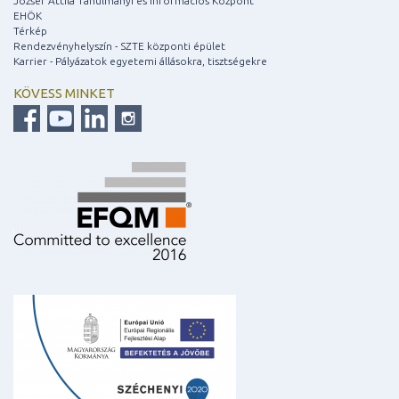
József Attila Tanulmányi és Információs Központ
EHÖK
Térkép
Rendezvényhelyszín - SZTE központi épület
Karrier - Pályázatok egyetemi állásokra, tisztségekre
KÖVESS MINKET