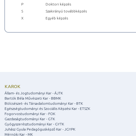
P
Doktori képzés
S
Szakirányú továbbképzés
X
Egyéb képzés
KAROK
Állam- és Jogtudományi Kar - ÁJTK
Bartók Béla Művészeti Kar - BBMK
Bölcsészet- és Társadalomtudományi Kar - BTK
Egészségtudományi és Szociális Képzési Kar - ETSZK
Fogorvostudományi Kar - FOK
Gazdaságtudományi Kar - GTK
Gyógyszerésztudományi Kar - GYTK
Juhász Gyula Pedagógusképző Kar - JGYPK
Mérnöki Kar - MK