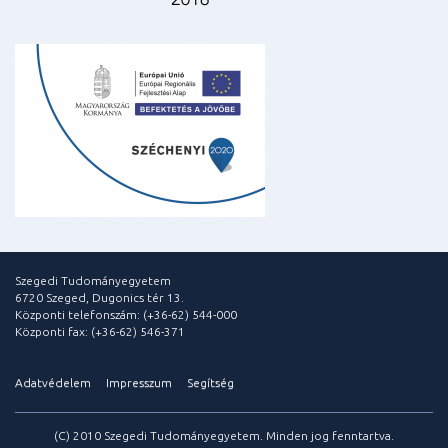
Szegedi Tudományegyetem
6720 Szeged, Dugonics tér 13.
Központi telefonszám: (+36-62) 544-000
Központi fax: (+36-62) 546-371
Adatvédelem
Impresszum
Segítség
(C) 2010 Szegedi Tudományegyetem. Minden jog fenntartva.