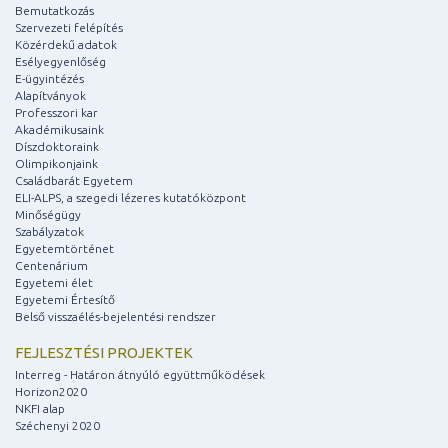
Bemutatkozás
Szervezeti felépítés
Közérdekű adatok
Esélyegyenlőség
E-ügyintézés
Alapítványok
Professzori kar
Akadémikusaink
Díszdoktoraink
Olimpikonjaink
Családbarát Egyetem
ELI-ALPS, a szegedi lézeres kutatóközpont
Minőségügy
Szabályzatok
Egyetemtörténet
Centenárium
Egyetemi élet
Egyetemi Értesítő
Belső visszaélés-bejelentési rendszer
FEJLESZTÉSI PROJEKTEK
Interreg - Határon átnyúló együttműködések
Horizon2020
NKFI alap
Széchenyi 2020