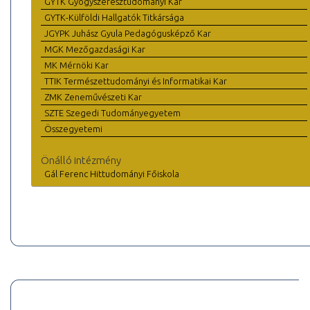
GYTK Gyógyszerésztudományi Kar
GYTK-Külföldi Hallgatók Titkársága
JGYPK Juhász Gyula Pedagógusképző Kar
MGK Mezőgazdasági Kar
MK Mérnöki Kar
TTIK Természettudományi és Informatikai Kar
ZMK Zeneművészeti Kar
SZTE Szegedi Tudományegyetem
Összegyetemi
Önálló intézmény
Gál Ferenc Hittudományi Főiskola