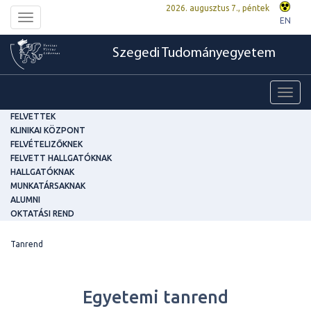
2026. augusztus 7., péntek
Toggle
EN
navigation
Szegedi Tudományegyetem
Toggl
navig
FELVETTEK
KLINIKAI KÖZPONT
FELVÉTELIZŐKNEK
FELVETT HALLGATÓKNAK
HALLGATÓKNAK
MUNKATÁRSAKNAK
ALUMNI
OKTATÁSI REND
Tanrend
Egyetemi tanrend