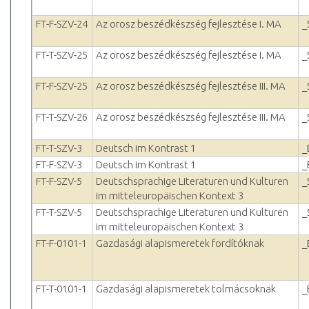
FT-F-SZV-24
Az orosz beszédkészség fejlesztése I. MA
_
FT-T-SZV-25
Az orosz beszédkészség fejlesztése I. MA
_
FT-F-SZV-25
Az orosz beszédkészség fejlesztése III. MA
_
FT-T-SZV-26
Az orosz beszédkészség fejlesztése III. MA
_
FT-T-SZV-3
Deutsch im Kontrast 1
_
FT-F-SZV-3
Deutsch im Kontrast 1
_
FT-F-SZV-5
Deutschsprachige Literaturen und Kulturen
_
im mitteleuropäischen Kontext 3
FT-T-SZV-5
Deutschsprachige Literaturen und Kulturen
_
im mitteleuropäischen Kontext 3
FT-F-0101-1
Gazdasági alapismeretek fordítóknak
_
FT-T-0101-1
Gazdasági alapismeretek tolmácsoknak
_