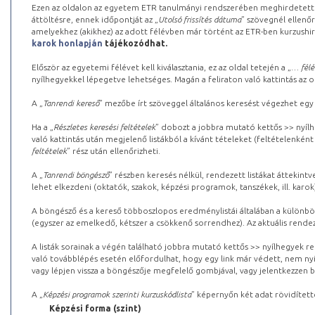
Ezen az oldalon az egyetem ETR tanulmányi rendszerében meghirdetett k
áttöltésre, ennek időpontját az „
Utolsó frissítés dátuma
” szövegnél ellenőr
amelyekhez (akikhez) az adott félévben már történt az ETR-ben kurzushi
karok honlapján
tájékozódhat.
Először az egyetemi félévet kell kiválasztania, ez az oldal tetején a „
… félé
nyílhegyekkel lépegetve lehetséges. Magán a feliraton való kattintás az old
A „
Tanrendi kereső
” mezőbe írt szöveggel általános keresést végezhet egy
Ha a „
Részletes keresési feltételek
” dobozt a jobbra mutató kettős >> nyílh
való kattintás után megjelenő listákból a kívánt tételeket (feltételenként
feltételek
” rész után ellenőrizheti.
A „
Tanrendi böngésző
” részben keresés nélkül, rendezett listákat áttekin
lehet elkezdeni (oktatók, szakok, képzési programok, tanszékek, ill. karok
A böngésző és a kereső többoszlopos eredménylistái általában a különböz
(egyszer az emelkedő, kétszer a csökkenő sorrendhez). Az aktuális rendez
A listák sorainak a végén található jobbra mutató kettős >> nyílhegyek r
való továbblépés esetén előfordulhat, hogy egy link már védett, nem nyi
vagy lépjen vissza a böngészője megfelelő gombjával, vagy jelentkezzen be
A „
Képzési programok szerinti kurzuskódlista
” képernyőn két adat rövidített
Képzési forma (szint)