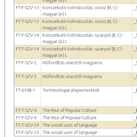
magyar (A) I.
FT-F-SZV-13
Konszekutív tolmácsolás: orosz (B, C) -
_
magyar (A) I.
FT-T-SZV-13
Konszekutív tolmácsolás: orosz (B, C) -
_
magyar (A) I.
FT-F-SZV-14
Konszekutív tolmácsolás: spanyol (B, C) -
_
magyar (A) I.
FT-T-SZV-14
Konszekutív tolmácsolás: spanyol (B, C) -
_
magyar (A) I.
FT-F-SZV-2
Műfordítás olaszról magyarra
_
FT-T-SZV-2
Műfordítás olaszról magyarra
_
FT-0108-1
Terminológiai alapismeretek
_
FT-T-SZV-4
The Rise of Popular Culture
_
FT-F-SZV-4
The Rise of Popular Culture
_
FT-T-SZV-24
The social uses of language
_
FT-F-SZV-23
The social uses of language
_