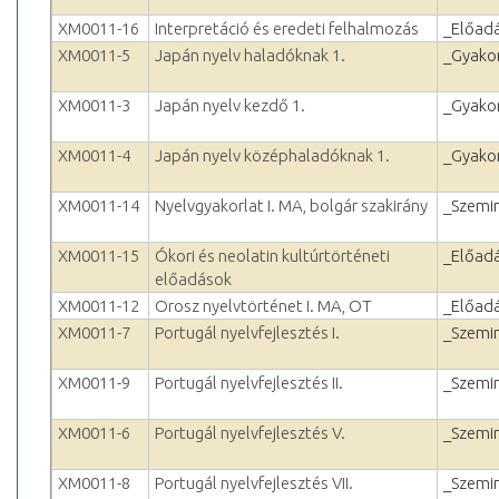
XM0011-16
Interpretáció és eredeti felhalmozás
_Előad
XM0011-5
Japán nyelv haladóknak 1.
_Gyakor
XM0011-3
Japán nyelv kezdő 1.
_Gyakor
XM0011-4
Japán nyelv középhaladóknak 1.
_Gyakor
XM0011-14
Nyelvgyakorlat I. MA, bolgár szakirány
_Szemi
XM0011-15
Ókori és neolatin kultúrtörténeti
_Előad
előadások
XM0011-12
Orosz nyelvtörténet I. MA, OT
_Előad
XM0011-7
Portugál nyelvfejlesztés I.
_Szemi
XM0011-9
Portugál nyelvfejlesztés II.
_Szemi
XM0011-6
Portugál nyelvfejlesztés V.
_Szemi
XM0011-8
Portugál nyelvfejlesztés VII.
_Szemi