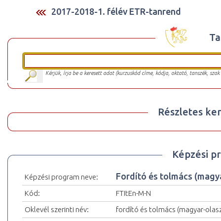
2017-2018-1. félév ETR-tanrend
Ta
Kérjük, írja be a keresett adat (kurzuskód címe, kódja, oktató, tanszék, szak
Részletes ker
Képzési p
Fordító és tolmács (mag
Képzési program neve:
Kód:
FTItEn-M-N
Oklevél szerinti név:
fordító és tolmács (magyar-olas