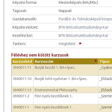
Képzési forma:
Mesterképzés (MA/MSc)
Tagozat:
Nappali
Gazdatanszék:
Fordító- és Tolmácsképző Közp
Képzési intézet:
BTK Bölcsészettudományi Kar
Kezelési kör:
BTK Bölcsészettudományi Kar
Tanterv:
megtekint
Félévhez nem kötött kurzusok
Kurzuskód
Kurzuscím
Típus
XM0011-11
Burját kezdő 1. BA+Spec.
_Gyakor
XM0011-10
Burját leíró nyelvtan 1. BA+Spec.
_Előad
XM0011-13
Environmental Philosophy
_Előad
XM0011-2
Finn nyelv kezdőknek 1.
_Szemi
XM0011-1
Finn nyelv kezdőknek 1.
_Szemi