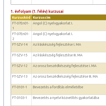
1. évfolyam (1. félév) kurzusai
Kurzuskód
Kurzuscím
FT-07En01-
Angol (C) nyelvgyakorlat I.
1
FT-07En01-
Angol (C) nyelvgyakorlat I.
2
FT-SZV-14
Az íráskészség fejlesztése I. MA
FT-SZV-15
Az íráskészség fejlesztése III. MA
FT-SZV-12
Az orosz beszédkészség fejlesztése I. MA
FT-SZV-13
Az orosz beszédkészség fejlesztése III. MA
FT-0101-1
Bevezetés a fordítás elméletébe
FT-0103-1
Bevezetés a nyelvi közvetítés gyakorlatába