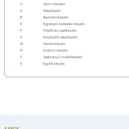
0
Nem releváns
A
Alapképzés
B
Bachelorképzés
E
Egységes osztatlan képzés
F
Felsőfokú szakképzés
K
Kiegészítő alapképzés
M
Mesterképzés
P
Doktori képzés
S
Szakirányú továbbképzés
X
Egyéb képzés
KAROK