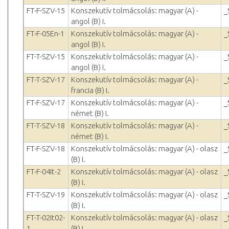
FT-F-SZV-15
Konszekutív tolmácsolás: magyar (A) -
_
angol (B) I.
FT-F-05En-1
Konszekutív tolmácsolás: magyar (A) -
_
angol (B) I.
FT-T-SZV-15
Konszekutív tolmácsolás: magyar (A) -
_
angol (B) I.
FT-T-SZV-17
Konszekutív tolmácsolás: magyar (A) -
_
francia (B) I.
FT-F-SZV-17
Konszekutív tolmácsolás: magyar (A) -
_
német (B) I.
FT-T-SZV-18
Konszekutív tolmácsolás: magyar (A) -
_
német (B) I.
FT-F-SZV-18
Konszekutív tolmácsolás: magyar (A) - olasz
_
(B) I.
FT-F-04It-2
Konszekutív tolmácsolás: magyar (A) - olasz
_
(B) I.
FT-T-SZV-19
Konszekutív tolmácsolás: magyar (A) - olasz
_
(B) I.
FT-T-02It02-
Konszekutív tolmácsolás: magyar (A) - olasz
_
1
(B) I.