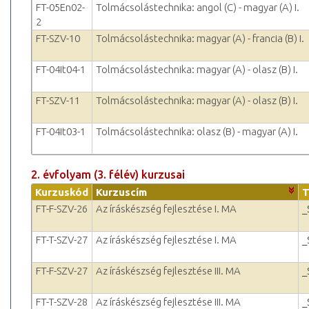
FT-05En02-
Tolmácsolástechnika: angol (C) - magyar (A) I.
2
FT-SZV-10
Tolmácsolástechnika: magyar (A) - francia (B) I.
FT-04It04-1
Tolmácsolástechnika: magyar (A) - olasz (B) I.
FT-SZV-11
Tolmácsolástechnika: magyar (A) - olasz (B) I.
FT-04It03-1
Tolmácsolástechnika: olasz (B) - magyar (A) I.
2. évfolyam (3. félév) kurzusai
Kurzuskód
Kurzuscím
T
FT-F-SZV-26
Az íráskészség fejlesztése I. MA
_
FT-T-SZV-27
Az íráskészség fejlesztése I. MA
_
FT-F-SZV-27
Az íráskészség fejlesztése III. MA
_
FT-T-SZV-28
Az íráskészség fejlesztése III. MA
_