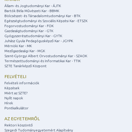
Állam- és Jogtudományi Kar - ÁJTK
Bartók Béla Művészeti Kar - BBMK
Bölcsészet- és Társadalomtudományi Kar - BTK
Egészségtudományi és Szociális Képzési Kar - ETSZK
Fogorvostudományi Kar - FOK
Gazdaságtudományi Kar - GTK
Gyógyszerésztudományi Kar - GYTK
Juhász Gyula Pedagógusképző Kar - JGYPK
Mérnöki Kar - MK
Mezőgazdasági Kar - MGK
Szent-Györgyi Albert Orvostudományi Kar - SZAOK
Természettudományi és Informatikai Kar - TTIK
SZTE Tanárképző Központ
FELVÉTELI
Felvételi információk
Képzések
Miért az SZTE?
Nyílt napok
Hírek
Pontkalkulátor
AZ EGYETEMRŐL
Rektori köszöntő
Szegedi Tudományegyetemért Alapítvány