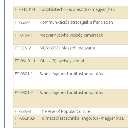
FT-04It01-1
Fordítástechnika: olasz (B) - magyar (A) I.
FT-SZV-1
Kommunikációs stratégiák a franciában
FT-0104-1
Magyar nyelvhelyességi ismeretek
FT-SZV-2
Műfordítás olaszról magyarra
FT-06It01-1
Olasz (B) nyelvgyakorlat I.
FT-0301-1
Számítógépes fordítástámogatás
FT-0301-2
Számítógépes fordítástámogatás
FT-SZV-8
The Rise of Popular Culture
FT-05En02-
Tolmácsolástechnika: angol (C) - magyar (A) I.
1