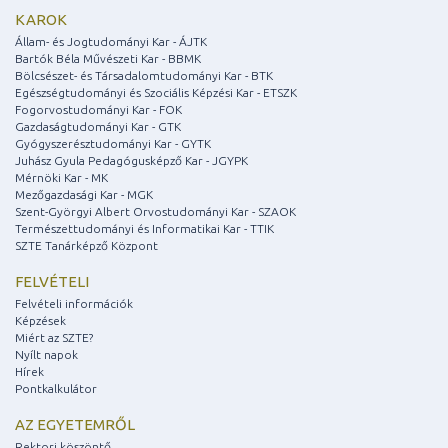
KAROK
Állam- és Jogtudományi Kar - ÁJTK
Bartók Béla Művészeti Kar - BBMK
Bölcsészet- és Társadalomtudományi Kar - BTK
Egészségtudományi és Szociális Képzési Kar - ETSZK
Fogorvostudományi Kar - FOK
Gazdaságtudományi Kar - GTK
Gyógyszerésztudományi Kar - GYTK
Juhász Gyula Pedagógusképző Kar - JGYPK
Mérnöki Kar - MK
Mezőgazdasági Kar - MGK
Szent-Györgyi Albert Orvostudományi Kar - SZAOK
Természettudományi és Informatikai Kar - TTIK
SZTE Tanárképző Központ
FELVÉTELI
Felvételi információk
Képzések
Miért az SZTE?
Nyílt napok
Hírek
Pontkalkulátor
AZ EGYETEMRŐL
Rektori köszöntő