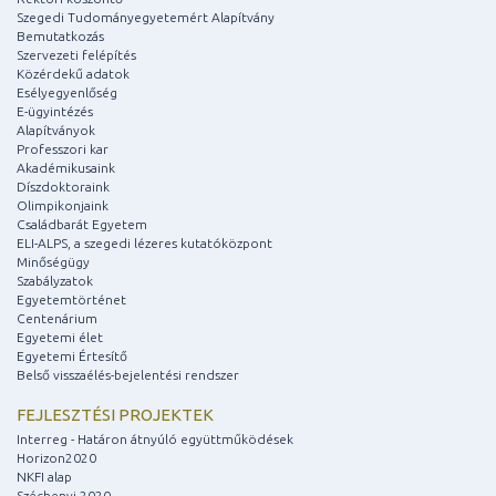
Szegedi Tudományegyetemért Alapítvány
Bemutatkozás
Szervezeti felépítés
Közérdekű adatok
Esélyegyenlőség
E-ügyintézés
Alapítványok
Professzori kar
Akadémikusaink
Díszdoktoraink
Olimpikonjaink
Családbarát Egyetem
ELI-ALPS, a szegedi lézeres kutatóközpont
Minőségügy
Szabályzatok
Egyetemtörténet
Centenárium
Egyetemi élet
Egyetemi Értesítő
Belső visszaélés-bejelentési rendszer
FEJLESZTÉSI PROJEKTEK
Interreg - Határon átnyúló együttműködések
Horizon2020
NKFI alap
Széchenyi 2020