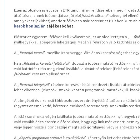
Ezen az oldalon az egyetem ETR tanulmányi rendszerében meghirdetett k
áttöltésre, ennek időpontját az „
Utolsó frissítés dátuma
” szövegnél ellenőr
amelyekhez (akikhez) az adott félévben már történt az ETR-ben kurzushi
karok honlapján
tájékozódhat.
Először az egyetemi félévet kell kiválasztania, ez az oldal tetején a „
… félé
nyílhegyekkel lépegetve lehetséges. Magán a feliraton való kattintás az old
A „
Tanrendi kereső
” mezőbe írt szöveggel általános keresést végezhet egy
Ha a „
Részletes keresési feltételek
” dobozt a jobbra mutató kettős >> nyílh
való kattintás után megjelenő listákból a kívánt tételeket (feltételenként
feltételek
” rész után ellenőrizheti.
A „
Tanrendi böngésző
” részben keresés nélkül, rendezett listákat áttekin
lehet elkezdeni (oktatók, szakok, képzési programok, tanszékek, ill. karok
A böngésző és a kereső többoszlopos eredménylistái általában a különböz
(egyszer az emelkedő, kétszer a csökkenő sorrendhez). Az aktuális rendez
A listák sorainak a végén található jobbra mutató kettős >> nyílhegyek r
való továbblépés esetén előfordulhat, hogy egy link már védett, nem nyi
vagy lépjen vissza a böngészője megfelelő gombjával, vagy jelentkezzen be
A „
Képzési programok szerinti kurzuskódlista
” képernyőn két adat rövidített