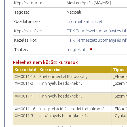
Képzési forma:
Mesterképzés (MA/MSc)
Tagozat:
Nappali
Gazdatanszék:
Informatikai Intézet
Képzési intézet:
TTIK Természettudományi és Inf
Kezelési kör:
TTIK Természettudományi és Inf
Tanterv:
megtekint
Félévhez nem kötött kurzusok
Kurzuskód
Kurzuscím
Típus
XM0011-13
Environmental Philosophy
_Előad
XM0011-2
Finn nyelv kezdőknek 1.
_Szemi
XM0011-1
Finn nyelv kezdőknek 1.
_Szemi
XM0011-16
Interpretáció és eredeti felhalmozás
_Előad
XM0011-5
Japán nyelv haladóknak 1.
_Gyakor