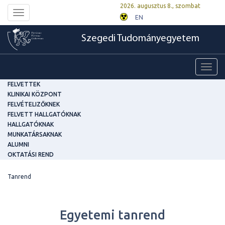
2026. augusztus 8., szombat
Toggle
EN
navigation
Szegedi Tudományegyetem
Toggl
navig
FELVETTEK
KLINIKAI KÖZPONT
FELVÉTELIZŐKNEK
FELVETT HALLGATÓKNAK
HALLGATÓKNAK
MUNKATÁRSAKNAK
ALUMNI
OKTATÁSI REND
Tanrend
Egyetemi tanrend