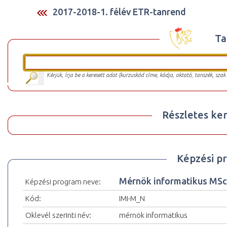
2017-2018-1. félév ETR-tanrend
Ta
Kérjük, írja be a keresett adat (kurzuskód címe, kódja, oktató, tanszék, szak
Részletes ker
Képzési p
Mérnök informatikus MS
Képzési program neve:
Kód:
IMI-M_N
Oklevél szerinti név:
mérnök informatikus