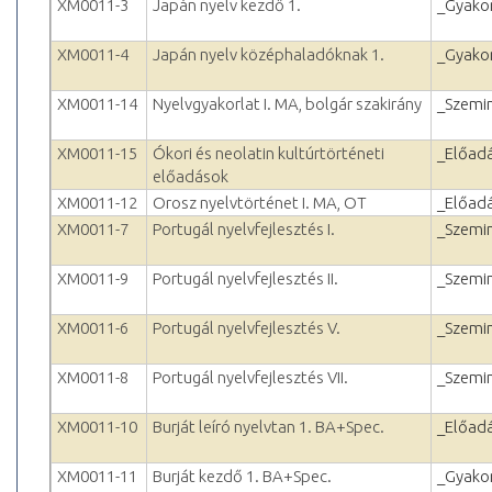
XM0011-3
Japán nyelv kezdő 1.
_Gyakor
XM0011-4
Japán nyelv középhaladóknak 1.
_Gyakor
XM0011-14
Nyelvgyakorlat I. MA, bolgár szakirány
_Szemi
XM0011-15
Ókori és neolatin kultúrtörténeti
_Előad
előadások
XM0011-12
Orosz nyelvtörténet I. MA, OT
_Előad
XM0011-7
Portugál nyelvfejlesztés I.
_Szemi
XM0011-9
Portugál nyelvfejlesztés II.
_Szemi
XM0011-6
Portugál nyelvfejlesztés V.
_Szemi
XM0011-8
Portugál nyelvfejlesztés VII.
_Szemi
XM0011-10
Burját leíró nyelvtan 1. BA+Spec.
_Előad
XM0011-11
Burját kezdő 1. BA+Spec.
_Gyakor