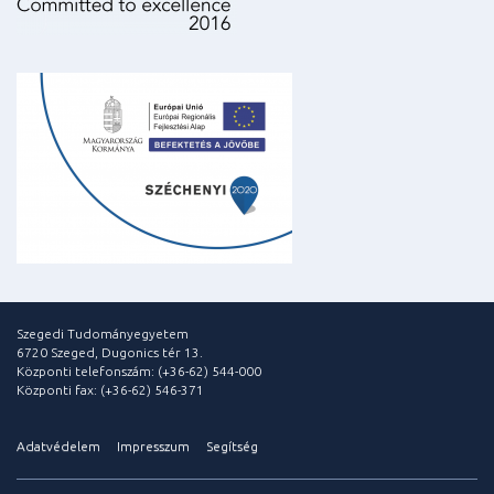
Szegedi Tudományegyetem
6720 Szeged, Dugonics tér 13.
Központi telefonszám: (+36-62) 544-000
Központi fax: (+36-62) 546-371
Adatvédelem
Impresszum
Segítség