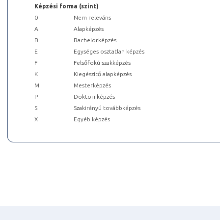
Képzési forma (szint)
0
Nem releváns
A
Alapképzés
B
Bachelorképzés
E
Egységes osztatlan képzés
F
Felsőfokú szakképzés
K
Kiegészítő alapképzés
M
Mesterképzés
P
Doktori képzés
S
Szakirányú továbbképzés
X
Egyéb képzés