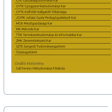
GTK Gazdaságtudományi Kar
GYTK Gyógyszerésztudományi Kar
GYTK-Külföldi Hallgatók Titkársága
JGYPK Juhász Gyula Pedagógusképző Kar
MGK Mezőgazdasági Kar
MK Mérnöki Kar
TTIK Természettudományi és Informatikai Kar
ZMK Zeneművészeti Kar
SZTE Szegedi Tudományegyetem
Összegyetemi
Önálló intézmény
Gál Ferenc Hittudományi Főiskola