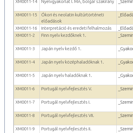
XM0011-14
Nyelvgyakorlat I. MA, bolgár szakirány
_Szemi
XM0011-15
Ókori és neolatin kultúrtörténeti
_Előad
előadások
XM0011-16
Interpretáció és eredeti felhalmozás
_Előad
XM0011-2
Finn nyelv kezdőknek 1.
_Szemi
XM0011-3
Japán nyelv kezdő 1.
_Gyakor
XM0011-4
Japán nyelv középhaladóknak 1.
_Gyakor
XM0011-5
Japán nyelv haladóknak 1.
_Gyakor
XM0011-6
Portugál nyelvfejlesztés V.
_Szemi
XM0011-7
Portugál nyelvfejlesztés I.
_Szemi
XM0011-8
Portugál nyelvfejlesztés VII.
_Szemi
XM0011-9
Portugál nyelvfejlesztés II.
_Szemi