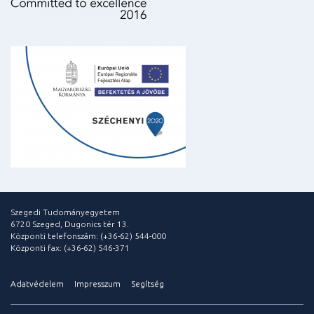
Szegedi Tudományegyetem
6720 Szeged, Dugonics tér 13.
Központi telefonszám: (+36-62) 544-000
Központi fax: (+36-62) 546-371
Adatvédelem
Impresszum
Segítség