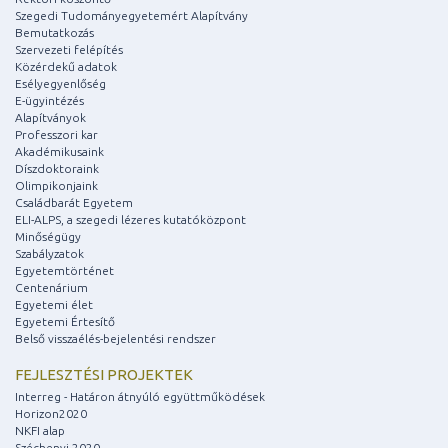
Szegedi Tudományegyetemért Alapítvány
Bemutatkozás
Szervezeti felépítés
Közérdekű adatok
Esélyegyenlőség
E-ügyintézés
Alapítványok
Professzori kar
Akadémikusaink
Díszdoktoraink
Olimpikonjaink
Családbarát Egyetem
ELI-ALPS, a szegedi lézeres kutatóközpont
Minőségügy
Szabályzatok
Egyetemtörténet
Centenárium
Egyetemi élet
Egyetemi Értesítő
Belső visszaélés-bejelentési rendszer
FEJLESZTÉSI PROJEKTEK
Interreg - Határon átnyúló együttműködések
Horizon2020
NKFI alap
Széchenyi 2020