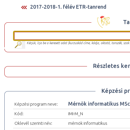
2017-2018-1. félév ETR-tanrend
Ta
Kérjük, írja be a keresett adat (kurzuskód címe, kódja, oktató, tanszék, szak
Részletes ker
Képzési p
Mérnök informatikus MS
Képzési program neve:
Kód:
IMI-M_N
Oklevél szerinti név:
mérnök informatikus