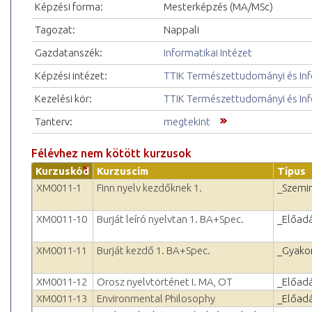
Képzési forma:
Mesterképzés (MA/MSc)
Tagozat:
Nappali
Gazdatanszék:
Informatikai Intézet
Képzési intézet:
TTIK Természettudományi és Inf
Kezelési kör:
TTIK Természettudományi és Inf
Tanterv:
megtekint
Félévhez nem kötött kurzusok
Kurzuskód
Kurzuscím
Típus
XM0011-1
Finn nyelv kezdőknek 1.
_Szemi
XM0011-10
Burját leíró nyelvtan 1. BA+Spec.
_Előad
XM0011-11
Burját kezdő 1. BA+Spec.
_Gyakor
XM0011-12
Orosz nyelvtörténet I. MA, OT
_Előad
XM0011-13
Environmental Philosophy
_Előad