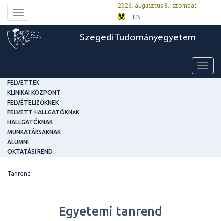
2026. augusztus 8., szombat
Toggle
EN
navigation
Szegedi Tudományegyetem
Toggl
navig
FELVETTEK
KLINIKAI KÖZPONT
FELVÉTELIZŐKNEK
FELVETT HALLGATÓKNAK
HALLGATÓKNAK
MUNKATÁRSAKNAK
ALUMNI
OKTATÁSI REND
Tanrend
Egyetemi tanrend