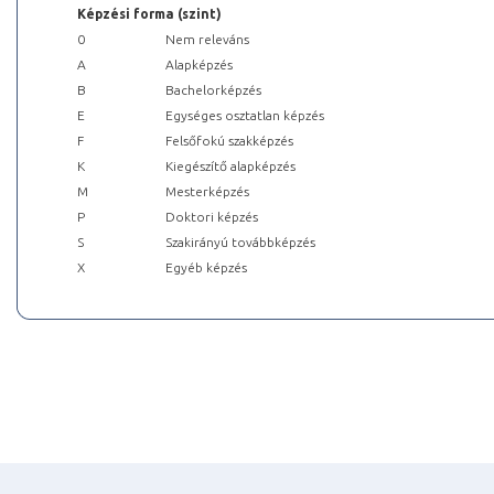
Képzési forma (szint)
0
Nem releváns
A
Alapképzés
B
Bachelorképzés
E
Egységes osztatlan képzés
F
Felsőfokú szakképzés
K
Kiegészítő alapképzés
M
Mesterképzés
P
Doktori képzés
S
Szakirányú továbbképzés
X
Egyéb képzés