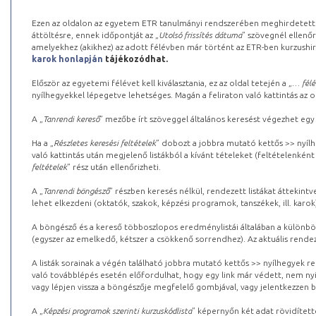
Ezen az oldalon az egyetem ETR tanulmányi rendszerében meghirdetett k
áttöltésre, ennek időpontját az „
Utolsó frissítés dátuma
” szövegnél ellenőr
amelyekhez (akikhez) az adott félévben már történt az ETR-ben kurzushi
karok honlapján
tájékozódhat.
Először az egyetemi félévet kell kiválasztania, ez az oldal tetején a „
… félé
nyílhegyekkel lépegetve lehetséges. Magán a feliraton való kattintás az old
A „
Tanrendi kereső
” mezőbe írt szöveggel általános keresést végezhet egy
Ha a „
Részletes keresési feltételek
” dobozt a jobbra mutató kettős >> nyílh
való kattintás után megjelenő listákból a kívánt tételeket (feltételenként
feltételek
” rész után ellenőrizheti.
A „
Tanrendi böngésző
” részben keresés nélkül, rendezett listákat áttekin
lehet elkezdeni (oktatók, szakok, képzési programok, tanszékek, ill. karok
A böngésző és a kereső többoszlopos eredménylistái általában a különböz
(egyszer az emelkedő, kétszer a csökkenő sorrendhez). Az aktuális rendez
A listák sorainak a végén található jobbra mutató kettős >> nyílhegyek r
való továbblépés esetén előfordulhat, hogy egy link már védett, nem nyi
vagy lépjen vissza a böngészője megfelelő gombjával, vagy jelentkezzen be
A „
Képzési programok szerinti kurzuskódlista
” képernyőn két adat rövidített