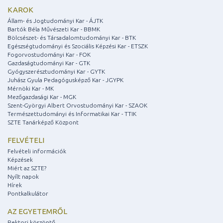
KAROK
Állam- és Jogtudományi Kar - ÁJTK
Bartók Béla Művészeti Kar - BBMK
Bölcsészet- és Társadalomtudományi Kar - BTK
Egészségtudományi és Szociális Képzési Kar - ETSZK
Fogorvostudományi Kar - FOK
Gazdaságtudományi Kar - GTK
Gyógyszerésztudományi Kar - GYTK
Juhász Gyula Pedagógusképző Kar - JGYPK
Mérnöki Kar - MK
Mezőgazdasági Kar - MGK
Szent-Györgyi Albert Orvostudományi Kar - SZAOK
Természettudományi és Informatikai Kar - TTIK
SZTE Tanárképző Központ
FELVÉTELI
Felvételi információk
Képzések
Miért az SZTE?
Nyílt napok
Hírek
Pontkalkulátor
AZ EGYETEMRŐL
Rektori köszöntő