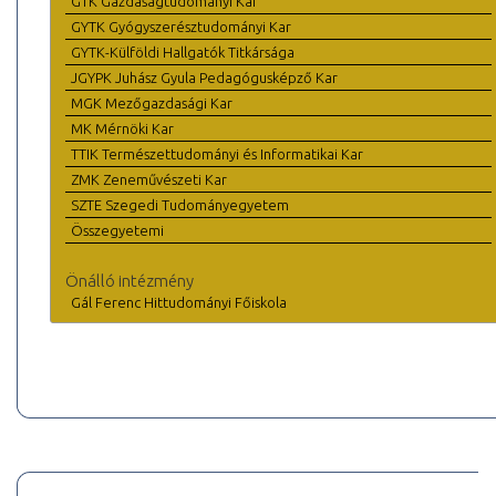
GTK Gazdaságtudományi Kar
GYTK Gyógyszerésztudományi Kar
GYTK-Külföldi Hallgatók Titkársága
JGYPK Juhász Gyula Pedagógusképző Kar
MGK Mezőgazdasági Kar
MK Mérnöki Kar
TTIK Természettudományi és Informatikai Kar
ZMK Zeneművészeti Kar
SZTE Szegedi Tudományegyetem
Összegyetemi
Önálló intézmény
Gál Ferenc Hittudományi Főiskola