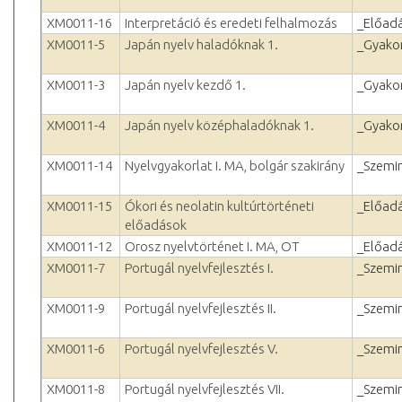
XM0011-16
Interpretáció és eredeti felhalmozás
_Előad
XM0011-5
Japán nyelv haladóknak 1.
_Gyakor
XM0011-3
Japán nyelv kezdő 1.
_Gyakor
XM0011-4
Japán nyelv középhaladóknak 1.
_Gyakor
XM0011-14
Nyelvgyakorlat I. MA, bolgár szakirány
_Szemi
XM0011-15
Ókori és neolatin kultúrtörténeti
_Előad
előadások
XM0011-12
Orosz nyelvtörténet I. MA, OT
_Előad
XM0011-7
Portugál nyelvfejlesztés I.
_Szemi
XM0011-9
Portugál nyelvfejlesztés II.
_Szemi
XM0011-6
Portugál nyelvfejlesztés V.
_Szemi
XM0011-8
Portugál nyelvfejlesztés VII.
_Szemi