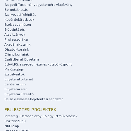
Szegedi Tudományegyetemért Alapítvány
Bemutatkozás
Szervezeti felépítés
Közérdekű adatok
Esélyegyenlőség
E-ügyintézés
Alapítványok
Professzori kar
Akadémikusaink
Díszdoktoraink
Olimpikonjaink
Családbarát Egyetem
ELI-ALPS, a szegedi lézeres kutatóközpont
Minőségügy
Szabályzatok
Egyetemtörténet
Centenárium
Egyetemi élet
Egyetemi Értesítő
Belső visszaélés-bejelentési rendszer
FEJLESZTÉSI PROJEKTEK
Interreg - Határon átnyúló együttműködések
Horizon2020
NKFI alap
Széchenyi 2020