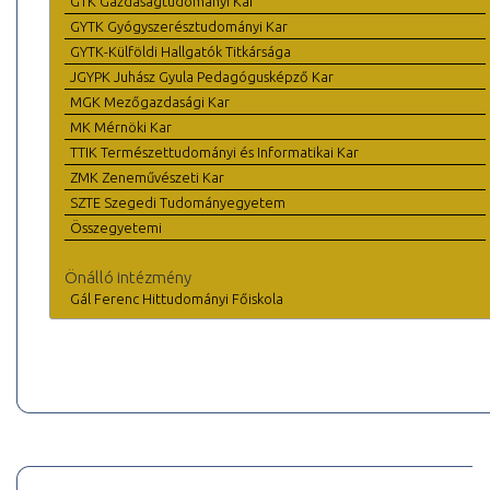
GTK Gazdaságtudományi Kar
GYTK Gyógyszerésztudományi Kar
GYTK-Külföldi Hallgatók Titkársága
JGYPK Juhász Gyula Pedagógusképző Kar
MGK Mezőgazdasági Kar
MK Mérnöki Kar
TTIK Természettudományi és Informatikai Kar
ZMK Zeneművészeti Kar
SZTE Szegedi Tudományegyetem
Összegyetemi
Önálló intézmény
Gál Ferenc Hittudományi Főiskola