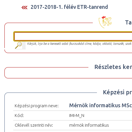
2017-2018-1. félév ETR-tanrend
Ta
Kérjük, írja be a keresett adat (kurzuskód címe, kódja, oktató, tanszék, szak
Részletes ker
Képzési p
Mérnök informatikus MS
Képzési program neve:
Kód:
IMI-M_N
Oklevél szerinti név:
mérnök informatikus