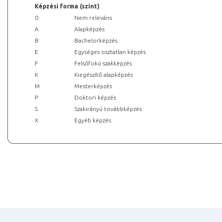
Képzési forma (szint)
0
Nem releváns
A
Alapképzés
B
Bachelorképzés
E
Egységes osztatlan képzés
F
Felsőfokú szakképzés
K
Kiegészítő alapképzés
M
Mesterképzés
P
Doktori képzés
S
Szakirányú továbbképzés
X
Egyéb képzés