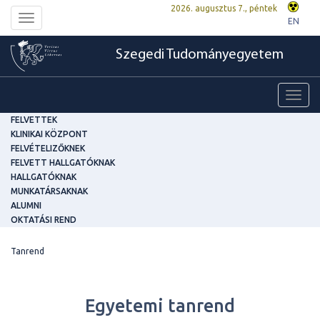
2026. augusztus 7., péntek
Toggle
EN
navigation
Szegedi Tudományegyetem
Toggl
navig
FELVETTEK
KLINIKAI KÖZPONT
FELVÉTELIZŐKNEK
FELVETT HALLGATÓKNAK
HALLGATÓKNAK
MUNKATÁRSAKNAK
ALUMNI
OKTATÁSI REND
Tanrend
Egyetemi tanrend