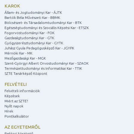
KAROK
Állam- és Jogtudományi Kar - ÁJTK
Bartók Béla Művészeti Kar - BBMK
Bölcsészet- és Társadalomtudományi Kar - BTK
Egészségtudományi és Szociális Képzési Kar - ETSZK
Fogorvostudományi Kar - FOK
Gazdaságtudományi Kar - GTK
Gyógyszerésztudományi Kar - GYTK
Juhász Gyula Pedagógusképző Kar - JGYPK
Mérnöki Kar - MK
Mezőgazdasági Kar - MGK
Szent-Györgyi Albert Orvostudományi Kar - SZAOK
Természettudományi és Informatikai Kar - TTIK
SZTE Tanárképző Központ
FELVÉTELI
Felvételi információk
Képzések
Miért az SZTE?
Nyílt napok
Hírek
Pontkalkulátor
AZ EGYETEMRŐL
Rektori köszöntő