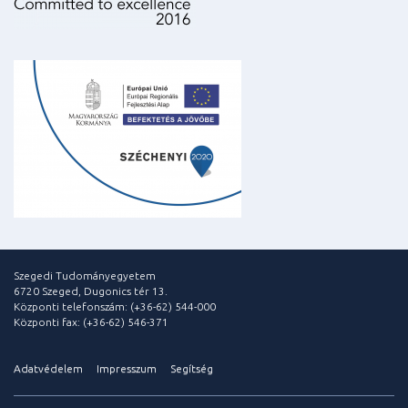
Szegedi Tudományegyetem
6720 Szeged, Dugonics tér 13.
Központi telefonszám: (+36-62) 544-000
Központi fax: (+36-62) 546-371
Adatvédelem
Impresszum
Segítség