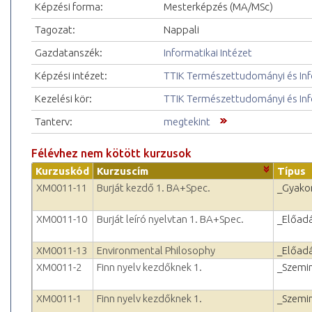
Képzési forma:
Mesterképzés (MA/MSc)
Tagozat:
Nappali
Gazdatanszék:
Informatikai Intézet
Képzési intézet:
TTIK Természettudományi és Inf
Kezelési kör:
TTIK Természettudományi és Inf
Tanterv:
megtekint
Félévhez nem kötött kurzusok
Kurzuskód
Kurzuscím
Típus
XM0011-11
Burját kezdő 1. BA+Spec.
_Gyakor
XM0011-10
Burját leíró nyelvtan 1. BA+Spec.
_Előad
XM0011-13
Environmental Philosophy
_Előad
XM0011-2
Finn nyelv kezdőknek 1.
_Szemi
XM0011-1
Finn nyelv kezdőknek 1.
_Szemi