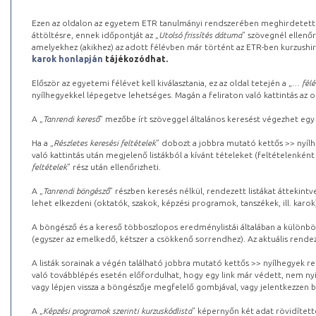
Ezen az oldalon az egyetem ETR tanulmányi rendszerében meghirdetett k
áttöltésre, ennek időpontját az „
Utolsó frissítés dátuma
” szövegnél ellenőr
amelyekhez (akikhez) az adott félévben már történt az ETR-ben kurzushi
karok honlapján
tájékozódhat.
Először az egyetemi félévet kell kiválasztania, ez az oldal tetején a „
… félé
nyílhegyekkel lépegetve lehetséges. Magán a feliraton való kattintás az old
A „
Tanrendi kereső
” mezőbe írt szöveggel általános keresést végezhet egy
Ha a „
Részletes keresési feltételek
” dobozt a jobbra mutató kettős >> nyílh
való kattintás után megjelenő listákból a kívánt tételeket (feltételenként
feltételek
” rész után ellenőrizheti.
A „
Tanrendi böngésző
” részben keresés nélkül, rendezett listákat áttekin
lehet elkezdeni (oktatók, szakok, képzési programok, tanszékek, ill. karok
A böngésző és a kereső többoszlopos eredménylistái általában a különböz
(egyszer az emelkedő, kétszer a csökkenő sorrendhez). Az aktuális rendez
A listák sorainak a végén található jobbra mutató kettős >> nyílhegyek r
való továbblépés esetén előfordulhat, hogy egy link már védett, nem nyi
vagy lépjen vissza a böngészője megfelelő gombjával, vagy jelentkezzen be
A „
Képzési programok szerinti kurzuskódlista
” képernyőn két adat rövidített