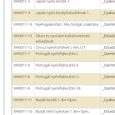
XM0011-3
Japán nyelv kezdő 1.
_Gyakor
XM0011-4
Japán nyelv középhaladóknak 1.
_Gyakor
XM0011-14
Nyelvgyakorlat I. MA, bolgár szakirány
_Szemi
XM0011-15
Ókori és neolatin kultúrtörténeti
_Előad
előadások
XM0011-12
Orosz nyelvtörténet I. MA, OT
_Előad
XM0011-7
Portugál nyelvfejlesztés I.
_Szemi
XM0011-9
Portugál nyelvfejlesztés II.
_Szemi
XM0011-6
Portugál nyelvfejlesztés V.
_Szemi
XM0011-8
Portugál nyelvfejlesztés VII.
_Szemi
XM0011-11
Burját kezdő 1. BA+Spec.
_Gyakor
XM0011-10
Burját leíró nyelvtan 1. BA+Spec.
_Előad