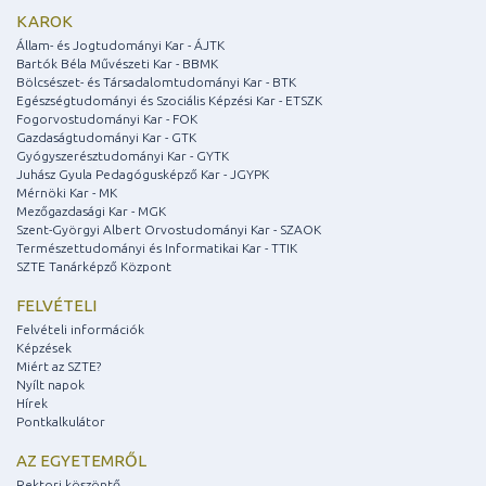
KAROK
Állam- és Jogtudományi Kar - ÁJTK
Bartók Béla Művészeti Kar - BBMK
Bölcsészet- és Társadalomtudományi Kar - BTK
Egészségtudományi és Szociális Képzési Kar - ETSZK
Fogorvostudományi Kar - FOK
Gazdaságtudományi Kar - GTK
Gyógyszerésztudományi Kar - GYTK
Juhász Gyula Pedagógusképző Kar - JGYPK
Mérnöki Kar - MK
Mezőgazdasági Kar - MGK
Szent-Györgyi Albert Orvostudományi Kar - SZAOK
Természettudományi és Informatikai Kar - TTIK
SZTE Tanárképző Központ
FELVÉTELI
Felvételi információk
Képzések
Miért az SZTE?
Nyílt napok
Hírek
Pontkalkulátor
AZ EGYETEMRŐL
Rektori köszöntő