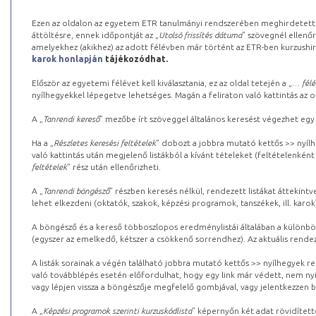
Ezen az oldalon az egyetem ETR tanulmányi rendszerében meghirdetett k
áttöltésre, ennek időpontját az „
Utolsó frissítés dátuma
” szövegnél ellenőr
amelyekhez (akikhez) az adott félévben már történt az ETR-ben kurzushi
karok honlapján
tájékozódhat.
Először az egyetemi félévet kell kiválasztania, ez az oldal tetején a „
… félé
nyílhegyekkel lépegetve lehetséges. Magán a feliraton való kattintás az old
A „
Tanrendi kereső
” mezőbe írt szöveggel általános keresést végezhet egy
Ha a „
Részletes keresési feltételek
” dobozt a jobbra mutató kettős >> nyílh
való kattintás után megjelenő listákból a kívánt tételeket (feltételenként
feltételek
” rész után ellenőrizheti.
A „
Tanrendi böngésző
” részben keresés nélkül, rendezett listákat áttekin
lehet elkezdeni (oktatók, szakok, képzési programok, tanszékek, ill. karok
A böngésző és a kereső többoszlopos eredménylistái általában a különböz
(egyszer az emelkedő, kétszer a csökkenő sorrendhez). Az aktuális rendez
A listák sorainak a végén található jobbra mutató kettős >> nyílhegyek r
való továbblépés esetén előfordulhat, hogy egy link már védett, nem nyi
vagy lépjen vissza a böngészője megfelelő gombjával, vagy jelentkezzen be
A „
Képzési programok szerinti kurzuskódlista
” képernyőn két adat rövidített