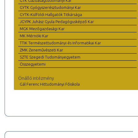
GTK Gazdaságtudományi Kar
GYTK Gyógyszerésztudományi Kar
GYTK-Külföldi Hallgatók Titkársága
JGYPK Juhász Gyula Pedagógusképző Kar
MGK Mezőgazdasági Kar
MK Mérnöki Kar
TTIK Természettudományi és Informatikai Kar
ZMK Zeneművészeti Kar
SZTE Szegedi Tudományegyetem
Összegyetemi
Önálló intézmény
Gál Ferenc Hittudományi Főiskola