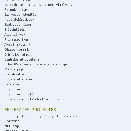
Szegedi Tudományegyetemért Alapítvány
Bemutatkozás
Szervezeti felépítés
Közérdekű adatok
Esélyegyenlőség
E-ügyintézés
Alapítványok
Professzori kar
Akadémikusaink
Díszdoktoraink
Olimpikonjaink
Családbarát Egyetem
ELI-ALPS, a szegedi lézeres kutatóközpont
Minőségügy
Szabályzatok
Egyetemtörténet
Centenárium
Egyetemi élet
Egyetemi Értesítő
Belső visszaélés-bejelentési rendszer
FEJLESZTÉSI PROJEKTEK
Interreg - Határon átnyúló együttműködések
Horizon2020
NKFI alap
Széchenyi 2020