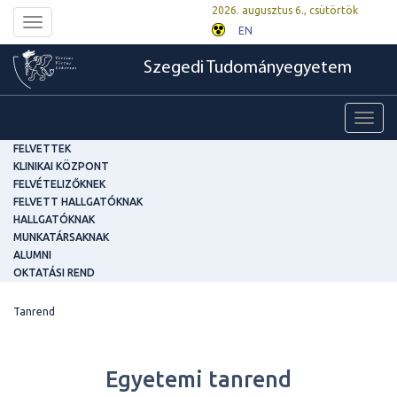
2026. augusztus 6., csütörtök
Toggle
EN
navigation
Szegedi Tudományegyetem
Toggl
navig
FELVETTEK
KLINIKAI KÖZPONT
FELVÉTELIZŐKNEK
FELVETT HALLGATÓKNAK
HALLGATÓKNAK
MUNKATÁRSAKNAK
ALUMNI
OKTATÁSI REND
Tanrend
Egyetemi tanrend