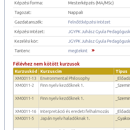
Képzési forma:
Mesterképzés (MA/MSc)
Tagozat:
Nappali
Gazdatanszék:
Felnőttképzési Intézet
Képzési intézet:
JGYPK Juhász Gyula Pedagógus
Kezelési kör:
JGYPK Juhász Gyula Pedagógus
Tanterv:
megtekint
Félévhez nem kötött kurzusok
Kurzuskód
Kurzuscím
Típus
XM0011-13
Environmental Philosophy
_Előad
XM0011-2
Finn nyelv kezdőknek 1.
_Szemi
XM0011-1
Finn nyelv kezdőknek 1.
_Szemi
XM0011-16
Interpretáció és eredeti felhalmozás
_Előad
XM0011-5
Japán nyelv haladóknak 1.
_Gyakor