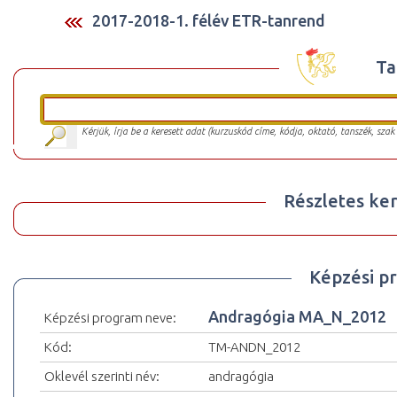
2017-2018-1. félév ETR-tanrend
Ta
Kérjük, írja be a keresett adat (kurzuskód címe, kódja, oktató, tanszék, szak
Részletes ker
Képzési p
Andragógia MA_N_2012
Képzési program neve:
Kód:
TM-ANDN_2012
Oklevél szerinti név:
andragógia