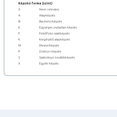
Képzési forma (szint)
0
Nem releváns
A
Alapképzés
B
Bachelorképzés
E
Egységes osztatlan képzés
F
Felsőfokú szakképzés
K
Kiegészítő alapképzés
M
Mesterképzés
P
Doktori képzés
S
Szakirányú továbbképzés
X
Egyéb képzés