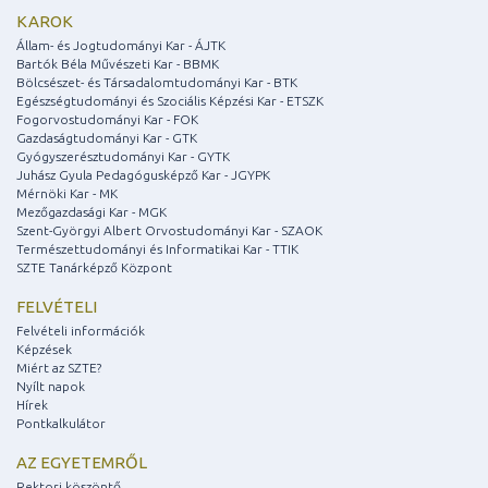
KAROK
Állam- és Jogtudományi Kar - ÁJTK
Bartók Béla Művészeti Kar - BBMK
Bölcsészet- és Társadalomtudományi Kar - BTK
Egészségtudományi és Szociális Képzési Kar - ETSZK
Fogorvostudományi Kar - FOK
Gazdaságtudományi Kar - GTK
Gyógyszerésztudományi Kar - GYTK
Juhász Gyula Pedagógusképző Kar - JGYPK
Mérnöki Kar - MK
Mezőgazdasági Kar - MGK
Szent-Györgyi Albert Orvostudományi Kar - SZAOK
Természettudományi és Informatikai Kar - TTIK
SZTE Tanárképző Központ
FELVÉTELI
Felvételi információk
Képzések
Miért az SZTE?
Nyílt napok
Hírek
Pontkalkulátor
AZ EGYETEMRŐL
Rektori köszöntő