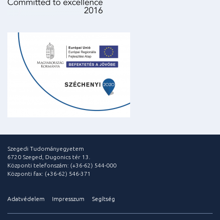
Szegedi Tudományegyetem
6720 Szeged, Dugonics tér 13.
Központi telefonszám: (+36-62) 544-000
Központi fax: (+36-62) 546-371
Adatvédelem
Impresszum
Segítség