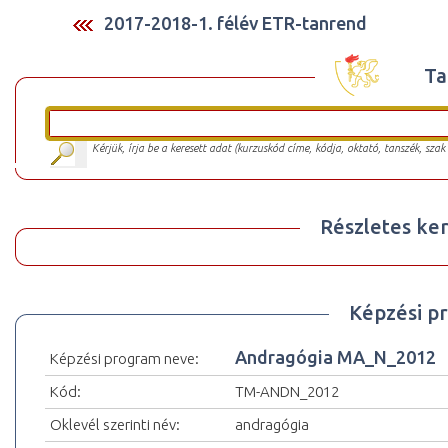
2017-2018-1. félév ETR-tanrend
Ta
Kérjük, írja be a keresett adat (kurzuskód címe, kódja, oktató, tanszék, szak
Részletes ker
Képzési p
Andragógia MA_N_2012
Képzési program neve:
Kód:
TM-ANDN_2012
Oklevél szerinti név:
andragógia