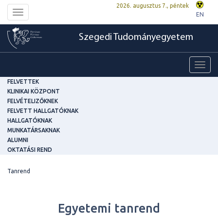
2026. augusztus 7., péntek
Toggle
EN
navigation
Szegedi Tudományegyetem
Toggl
navig
FELVETTEK
KLINIKAI KÖZPONT
FELVÉTELIZŐKNEK
FELVETT HALLGATÓKNAK
HALLGATÓKNAK
MUNKATÁRSAKNAK
ALUMNI
OKTATÁSI REND
Tanrend
Egyetemi tanrend