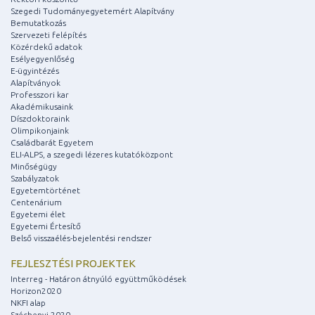
Szegedi Tudományegyetemért Alapítvány
Bemutatkozás
Szervezeti felépítés
Közérdekű adatok
Esélyegyenlőség
E-ügyintézés
Alapítványok
Professzori kar
Akadémikusaink
Díszdoktoraink
Olimpikonjaink
Családbarát Egyetem
ELI-ALPS, a szegedi lézeres kutatóközpont
Minőségügy
Szabályzatok
Egyetemtörténet
Centenárium
Egyetemi élet
Egyetemi Értesítő
Belső visszaélés-bejelentési rendszer
FEJLESZTÉSI PROJEKTEK
Interreg - Határon átnyúló együttműködések
Horizon2020
NKFI alap
Széchenyi 2020