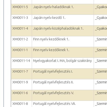
XM0011-5
Japán nyelv haladóknak 1.
_Gyakor
XM0011-3
Japán nyelv kezdő 1.
_Gyakor
XM0011-4
Japán nyelv középhaladóknak 1.
_Gyakor
XM0011-2
Finn nyelv kezdőknek 1.
_Szemi
XM0011-1
Finn nyelv kezdőknek 1.
_Szemi
XM0011-14
Nyelvgyakorlat I. MA, bolgár szakirány
_Szemi
XM0011-7
Portugál nyelvfejlesztés I.
_Szemi
XM0011-9
Portugál nyelvfejlesztés II.
_Szemi
XM0011-6
Portugál nyelvfejlesztés V.
_Szemi
XM0011-8
Portugál nyelvfejlesztés VII.
_Szemi