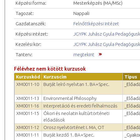
Képzési forma:
Mesterképzés (MA/MSc)
Tagozat:
Nappali
Gazdatanszék:
Felnőttképzési Intézet
Képzési intézet:
JGYPK Juhász Gyula Pedagógus
Kezelési kör:
JGYPK Juhász Gyula Pedagógus
Tanterv:
megtekint
Félévhez nem kötött kurzusok
Kurzuskód
Kurzuscím
Típus
XM0011-10
Burját leíró nyelvtan 1. BA+Spec.
_Előad
XM0011-13
Environmental Philosophy
_Előad
XM0011-16
Interpretáció és eredeti felhalmozás
_Előad
XM0011-15
Ókori és neolatin kultúrtörténeti
_Előad
előadások
XM0011-12
Orosz nyelvtörténet I. MA, OT
_Előad
XM0011-11
Burját kezdő 1. BA+Spec.
_Gyakor