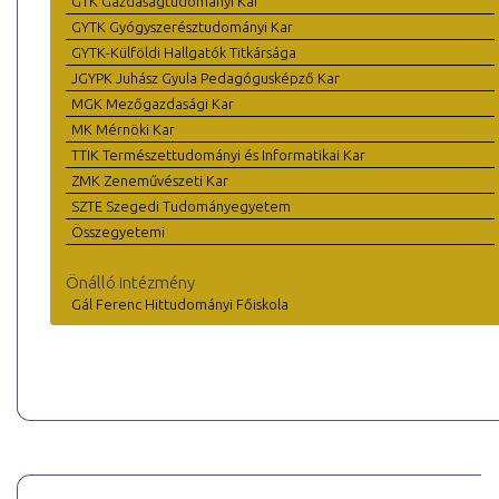
GTK Gazdaságtudományi Kar
GYTK Gyógyszerésztudományi Kar
GYTK-Külföldi Hallgatók Titkársága
JGYPK Juhász Gyula Pedagógusképző Kar
MGK Mezőgazdasági Kar
MK Mérnöki Kar
TTIK Természettudományi és Informatikai Kar
ZMK Zeneművészeti Kar
SZTE Szegedi Tudományegyetem
Összegyetemi
Önálló intézmény
Gál Ferenc Hittudományi Főiskola