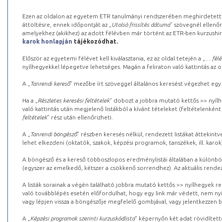
Ezen az oldalon az egyetem ETR tanulmányi rendszerében meghirdetett k
áttöltésre, ennek időpontját az „
Utolsó frissítés dátuma
” szövegnél ellenőr
amelyekhez (akikhez) az adott félévben már történt az ETR-ben kurzushi
karok honlapján
tájékozódhat.
Először az egyetemi félévet kell kiválasztania, ez az oldal tetején a „
… félé
nyílhegyekkel lépegetve lehetséges. Magán a feliraton való kattintás az old
A „
Tanrendi kereső
” mezőbe írt szöveggel általános keresést végezhet egy
Ha a „
Részletes keresési feltételek
” dobozt a jobbra mutató kettős >> nyílh
való kattintás után megjelenő listákból a kívánt tételeket (feltételenként
feltételek
” rész után ellenőrizheti.
A „
Tanrendi böngésző
” részben keresés nélkül, rendezett listákat áttekin
lehet elkezdeni (oktatók, szakok, képzési programok, tanszékek, ill. karok
A böngésző és a kereső többoszlopos eredménylistái általában a különböz
(egyszer az emelkedő, kétszer a csökkenő sorrendhez). Az aktuális rendez
A listák sorainak a végén található jobbra mutató kettős >> nyílhegyek r
való továbblépés esetén előfordulhat, hogy egy link már védett, nem nyi
vagy lépjen vissza a böngészője megfelelő gombjával, vagy jelentkezzen be
A „
Képzési programok szerinti kurzuskódlista
” képernyőn két adat rövidített