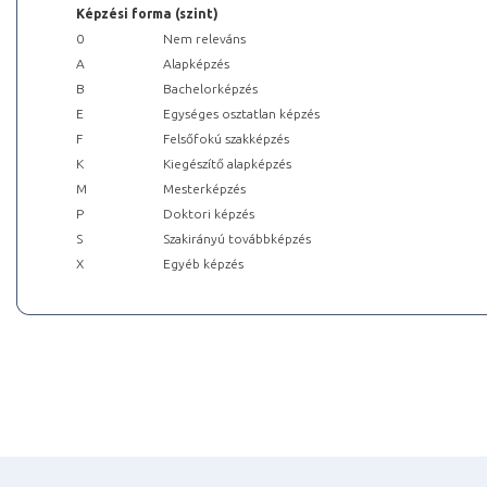
Képzési forma (szint)
0
Nem releváns
A
Alapképzés
B
Bachelorképzés
E
Egységes osztatlan képzés
F
Felsőfokú szakképzés
K
Kiegészítő alapképzés
M
Mesterképzés
P
Doktori képzés
S
Szakirányú továbbképzés
X
Egyéb képzés