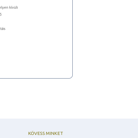
lyen kívüli
ő
tás
KÖVESS MINKET