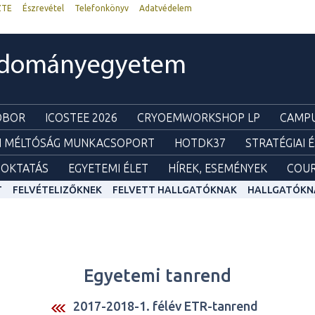
ZTE
Észrevétel
Telefonkönyv
Adatvédelem
udományegyetem
ZOBOR
ICOSTEE 2026
CRYOEMWORKSHOP LP
CAMPU
I MÉLTÓSÁG MUNKACSOPORT
HOTDK37
STRATÉGIAI 
OKTATÁS
EGYETEMI ÉLET
HÍREK, ESEMÉNYEK
COUR
T
FELVÉTELIZŐKNEK
FELVETT HALLGATÓKNAK
HALLGATÓKN
Egyetemi tanrend
2017-2018-1. félév ETR-tanrend