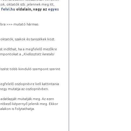
kok, oktatók stb. jelennek meg itt,
a
felvi.hu
oldalain, vagy az
egyes
 jobbra >>> mutató hármas
oktatók, szakok és tanszékek közt.
st indíthat, ha a megfelelő mezőkre
zempontokat a „
Kiválasztott keresési
észést több kiinduló szempont szerint
gfelelő oszlopnévre kell kattintania
lhegy mutatja az oszlopnévben.
s adatlapját mutatják meg. Az ezen
lentkező képernyő jelenik meg. Ekkor
lakon is folytathatja.