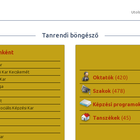
Utols
Tanrendi böngésző
nként
ar
i Kar Kecskemét
Oktatók
(420)
Kar
ga
Szakok
(478)
t
Képzési programo
ciális Képzési Kar
Tanszékek
(45)
ar