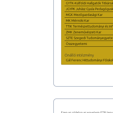
GYTK-Külföldi Hallgatók Titkárs
JGYPK Juhász Gyula Pedagógus
MGK Mezőgazdasági Kar
MK Mérnöki Kar
TTIK Természettudományi és Inf
ZMK Zeneművészeti Kar
SZTE Szegedi Tudományegyet
Összegyetemi
Önálló intézmény
Gál Ferenc Hittudományi Főisko
Ezen az oldalon az egyetem ETR tanu