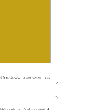
ó frissítés dátuma: 2017.04.07. 12:52
-ből az adatok időszakosan kerülnek