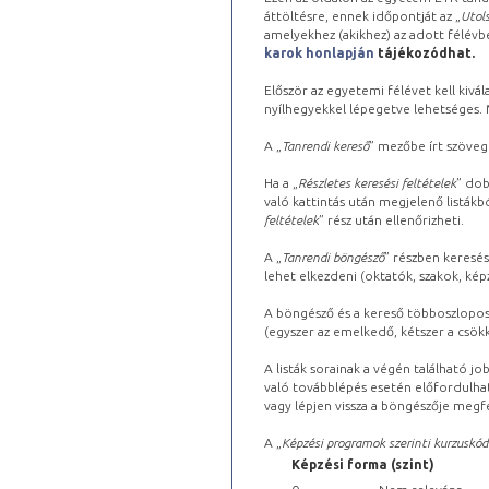
áttöltésre, ennek időpontját az „
Utols
amelyekhez (akikhez) az adott félév
karok honlapján
tájékozódhat.
Először az egyetemi félévet kell kivála
nyílhegyekkel lépegetve lehetséges. Ma
A „
Tanrendi kereső
” mezőbe írt szöveg
Ha a „
Részletes keresési feltételek
” dob
való kattintás után megjelenő listákbó
feltételek
” rész után ellenőrizheti.
A „
Tanrendi böngésző
” részben keresés
lehet elkezdeni (oktatók, szakok, képz
A böngésző és a kereső többoszlopos 
(egyszer az emelkedő, kétszer a csök
A listák sorainak a végén található j
való továbblépés esetén előfordulhat
vagy lépjen vissza a böngészője megfe
A „
Képzési programok szerinti kurzuskód
Képzési forma (szint)