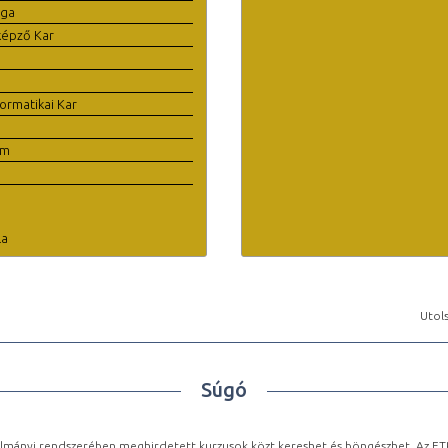
ága
képző Kar
ormatikai Kar
em
la
Utols
Súgó
lmányi rendszerében meghirdetett kurzusok közt kereshet és böngészhet. Az ETR