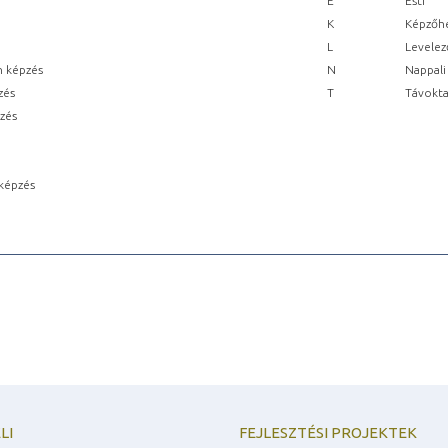
E
Esti
K
Képzőhe
L
Levelez
n képzés
N
Nappali
zés
T
Távokta
pzés
képzés
LI
FEJLESZTÉSI PROJEKTEK