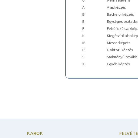
0
Nem releváns
A
Alapképzés
B
Bachelorképzés
E
Egységes osztatla
F
Felsőfokú szakkép
K
Kiegészítő alapké
M
Mesterképzés
P
Doktori képzés
S
Szakirányú tovább
X
Egyéb képzés
KAROK
FELVÉTE