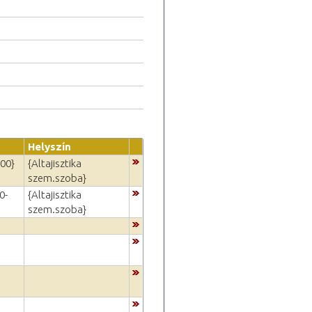
Helyszín
:00}
{Altajisztika
szem.szoba}
0-
{Altajisztika
szem.szoba}