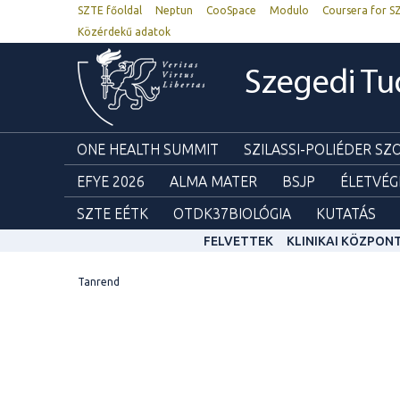
SZTE főoldal
Neptun
CooSpace
Modulo
Coursera for S
Közérdekű adatok
Szegedi T
ONE HEALTH SUMMIT
SZILASSI-POLIÉDER S
EFYE 2026
ALMA MATER
BSJP
ÉLETVÉG
SZTE EÉTK
OTDK37BIOLÓGIA
KUTATÁS
FELVETTEK
KLINIKAI KÖZPON
Tanrend