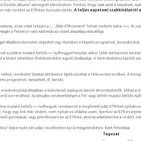
ó frissítés dátuma
” szövegnél ellenőrizheti. Fontos, hogy csak azok a képzések, sza
ben már történt az ETR-ben kurzushirdetés.
A teljes egyetemi szakkínálatról 
sztania, ez az oldal tetején a „
… félév ETR-tanrend
” felirat melletti balra <<<, ill.
gán a feliraton való kattintás az oldalt alapállapotba állítja.
gel általános keresést végezhet egy lépésben a képzési programok, kurzuskódok, 
ozt a jobbra mutató kettős >> nyílheggyel kinyitja, akkor több szempontú keresé
l a kívánt tételeket (feltételenként egyet) kiválasztja. A lekérdezéshez kijelölt s
 nélkül, rendezett listákat áttekintve tájékozódhat a féléves tanrendben. A böng
ési programok, tanszékek, ill. karok).
eredménylistái általában a különböző oszlopok szerint átrendezhetők: ehhez a me
kenő sorrendhez). Az aktuális rendezettséget a fel- vagy lefelé mutató kettős nyí
obbra mutató kettős >> nyílhegyek rendszerint a megfelelő adat ETR-beli nyilváno
, hogy egy link már védett, nem nyilvános oldalra vezet, ilyenkor az ETR-es beje
lelő gombjával, vagy jelentkezzen be az ETR-be, ahol az adatlekérést a védett olda
lista
” képernyőn két adat rövidítetten kerül megjelenítésre. Ezek feloldása:
Tagozat