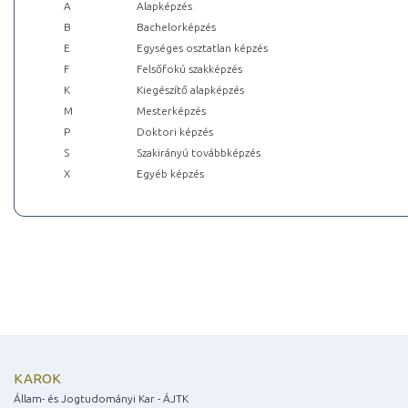
A
Alapképzés
B
Bachelorképzés
E
Egységes osztatlan képzés
F
Felsőfokú szakképzés
K
Kiegészítő alapképzés
M
Mesterképzés
P
Doktori képzés
S
Szakirányú továbbképzés
X
Egyéb képzés
KAROK
Állam- és Jogtudományi Kar - ÁJTK