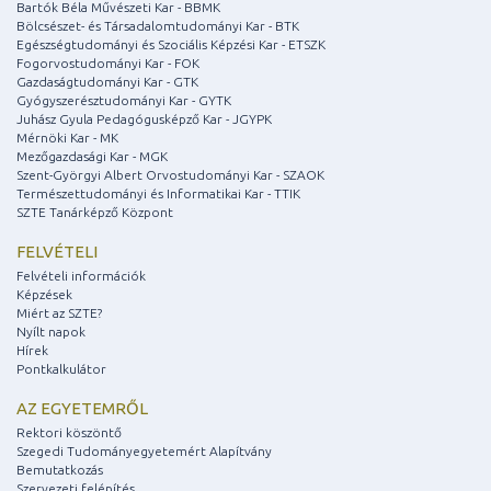
Bartók Béla Művészeti Kar - BBMK
Bölcsészet- és Társadalomtudományi Kar - BTK
Egészségtudományi és Szociális Képzési Kar - ETSZK
Fogorvostudományi Kar - FOK
Gazdaságtudományi Kar - GTK
Gyógyszerésztudományi Kar - GYTK
Juhász Gyula Pedagógusképző Kar - JGYPK
Mérnöki Kar - MK
Mezőgazdasági Kar - MGK
Szent-Györgyi Albert Orvostudományi Kar - SZAOK
Természettudományi és Informatikai Kar - TTIK
SZTE Tanárképző Központ
FELVÉTELI
Felvételi információk
Képzések
Miért az SZTE?
Nyílt napok
Hírek
Pontkalkulátor
AZ EGYETEMRŐL
Rektori köszöntő
Szegedi Tudományegyetemért Alapítvány
Bemutatkozás
Szervezeti felépítés