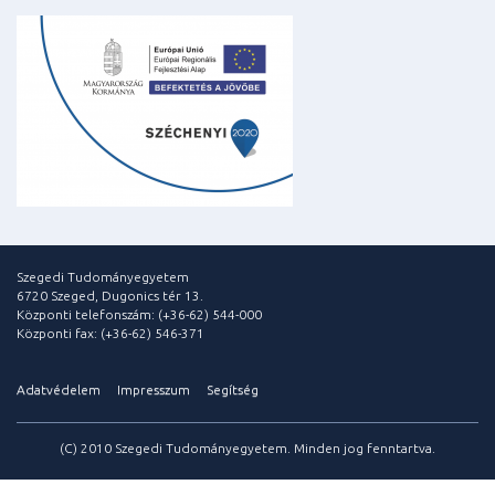
Szegedi Tudományegyetem
6720 Szeged, Dugonics tér 13.
Központi telefonszám: (+36-62) 544-000
Központi fax: (+36-62) 546-371
Adatvédelem
Impresszum
Segítség
(C) 2010 Szegedi Tudományegyetem. Minden jog fenntartva.