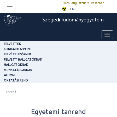
2026. augusztus 9., vasárnap
Toggle
EN
navigation
Szegedi Tudományegyetem
Toggl
navig
FELVETTEK
KLINIKAI KÖZPONT
FELVÉTELIZŐKNEK
FELVETT HALLGATÓKNAK
HALLGATÓKNAK
MUNKATÁRSAKNAK
ALUMNI
OKTATÁSI REND
Tanrend
Egyetemi tanrend