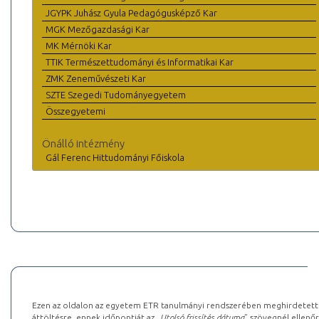
JGYPK Juhász Gyula Pedagógusképző Kar
MGK Mezőgazdasági Kar
MK Mérnöki Kar
TTIK Természettudományi és Informatikai Kar
ZMK Zeneművészeti Kar
SZTE Szegedi Tudományegyetem
Összegyetemi
Önálló intézmény
Gál Ferenc Hittudományi Főiskola
Ezen az oldalon az egyetem ETR tanulmányi rendszerében meghirdetett k
áttöltésre, ennek időpontját az „
Utolsó frissítés dátuma
” szövegnél ellenőr