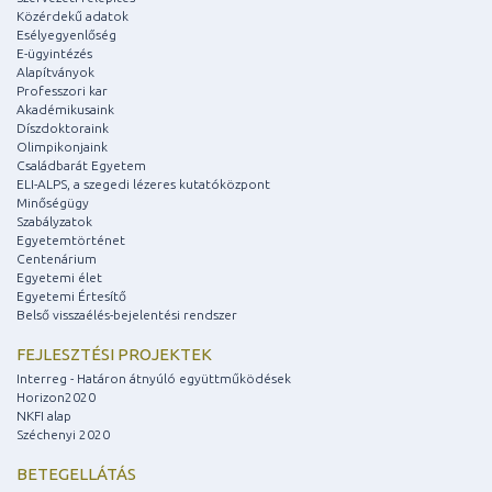
Közérdekű adatok
Esélyegyenlőség
E-ügyintézés
Alapítványok
Professzori kar
Akadémikusaink
Díszdoktoraink
Olimpikonjaink
Családbarát Egyetem
ELI-ALPS, a szegedi lézeres kutatóközpont
Minőségügy
Szabályzatok
Egyetemtörténet
Centenárium
Egyetemi élet
Egyetemi Értesítő
Belső visszaélés-bejelentési rendszer
FEJLESZTÉSI PROJEKTEK
Interreg - Határon átnyúló együttműködések
Horizon2020
NKFI alap
Széchenyi 2020
BETEGELLÁTÁS