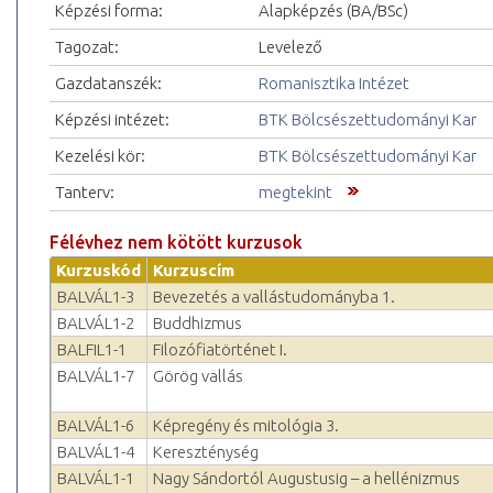
Képzési forma:
Alapképzés (BA/BSc)
Tagozat:
Levelező
Gazdatanszék:
Romanisztika Intézet
Képzési intézet:
BTK Bölcsészettudományi Kar
Kezelési kör:
BTK Bölcsészettudományi Kar
Tanterv:
megtekint
Félévhez nem kötött kurzusok
Kurzuskód
Kurzuscím
BALVÁL1-3
Bevezetés a vallástudományba 1.
BALVÁL1-2
Buddhizmus
BALFIL1-1
Filozófiatörténet I.
BALVÁL1-7
Görög vallás
BALVÁL1-6
Képregény és mitológia 3.
BALVÁL1-4
Kereszténység
BALVÁL1-1
Nagy Sándortól Augustusig – a hellénizmus