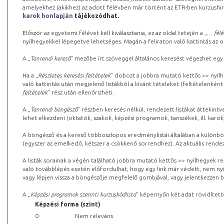
amelyekhez (akikhez) az adott félévben már történt az ETR-ben kurzushi
karok honlapján
tájékozódhat.
Először az egyetemi félévet kell kiválasztania, ez az oldal tetején a „
… félé
nyílhegyekkel lépegetve lehetséges. Magán a feliraton való kattintás az old
A „
Tanrendi kereső
” mezőbe írt szöveggel általános keresést végezhet egy
Ha a „
Részletes keresési feltételek
” dobozt a jobbra mutató kettős >> nyílh
való kattintás után megjelenő listákból a kívánt tételeket (feltételenként
feltételek
” rész után ellenőrizheti.
A „
Tanrendi böngésző
” részben keresés nélkül, rendezett listákat áttekin
lehet elkezdeni (oktatók, szakok, képzési programok, tanszékek, ill. karok
A böngésző és a kereső többoszlopos eredménylistái általában a különböz
(egyszer az emelkedő, kétszer a csökkenő sorrendhez). Az aktuális rendez
A listák sorainak a végén található jobbra mutató kettős >> nyílhegyek r
való továbblépés esetén előfordulhat, hogy egy link már védett, nem nyi
vagy lépjen vissza a böngészője megfelelő gombjával, vagy jelentkezzen be
A „
Képzési programok szerinti kurzuskódlista
” képernyőn két adat rövidített
Képzési forma (szint)
0
Nem releváns