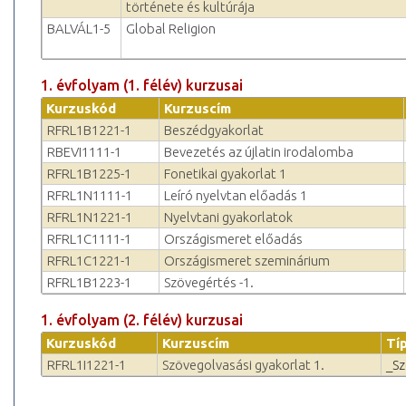
története és kultúrája
BALVÁL1-5
Global Religion
1. évfolyam (1. félév) kurzusai
Kurzuskód
Kurzuscím
RFRL1B1221-1
Beszédgyakorlat
RBEVI1111-1
Bevezetés az újlatin irodalomba
RFRL1B1225-1
Fonetikai gyakorlat 1
RFRL1N1111-1
Leíró nyelvtan előadás 1
RFRL1N1221-1
Nyelvtani gyakorlatok
RFRL1C1111-1
Országismeret előadás
RFRL1C1221-1
Országismeret szeminárium
RFRL1B1223-1
Szövegértés -1.
1. évfolyam (2. félév) kurzusai
Kurzuskód
Kurzuscím
Tí
RFRL1I1221-1
Szövegolvasási gyakorlat 1.
_S