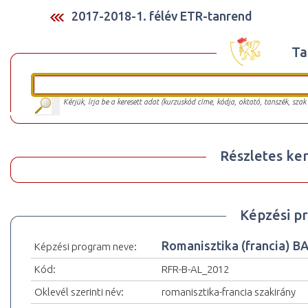
2017-2018-1. félév ETR-tanrend
Ta
Kérjük, írja be a keresett adat (kurzuskód címe, kódja, oktató, tanszék, szak
Részletes ker
Képzési p
Romanisztika (francia) 
Képzési program neve:
Kód:
RFR-B-AL_2012
Oklevél szerinti név:
romanisztika-francia szakirány