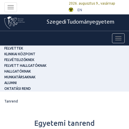
2026. augusztus 9., vasárnap
Toggle
EN
navigation
Szegedi Tudományegyetem
Toggl
navig
FELVETTEK
KLINIKAI KÖZPONT
FELVÉTELIZŐKNEK
FELVETT HALLGATÓKNAK
HALLGATÓKNAK
MUNKATÁRSAKNAK
ALUMNI
OKTATÁSI REND
Tanrend
Egyetemi tanrend