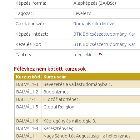
Képzési forma:
Alapképzés (BA/BSc)
Tagozat:
Levelező
Gazdatanszék:
Romanisztika Intézet
Képzési intézet:
BTK Bölcsészettudományi Kar
Kezelési kör:
BTK Bölcsészettudományi Kar
Tanterv:
megtekint
Félévhez nem kötött kurzusok
Kurzuskód
Kurzuscím
BALVÁL1-3
Bevezetés a vallástudományba 1.
BALVÁL1-2
Buddhizmus
BALFIL1-1
Filozófiatörténet I.
BALVÁL1-5
Global Religion
BALVÁL1-6
Képregény és mitológia 3.
BALVÁL1-4
Kereszténység
BALVÁL1-1
Nagy Sándortól Augustusig – a hellénizmus