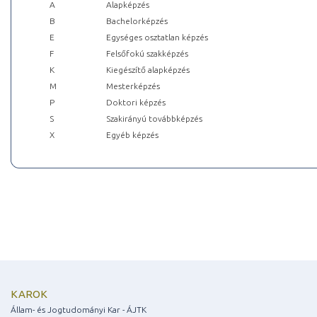
A
Alapképzés
B
Bachelorképzés
E
Egységes osztatlan képzés
F
Felsőfokú szakképzés
K
Kiegészítő alapképzés
M
Mesterképzés
P
Doktori képzés
S
Szakirányú továbbképzés
X
Egyéb képzés
KAROK
Állam- és Jogtudományi Kar - ÁJTK