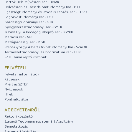
Bartók Béla Művészeti Kar - BBMK
Bölcsészet- és Társadalomtudományi Kar - BTK
Egészségtudományi és Szociális Képzési Kar - ETSZK
Fogorvostudományi Kar - FOK
Gazdaságtudományi Kar - GTK
Gyógyszerésztudományi Kar - GYTK
Juhász Gyula Pedagógusképző Kar - JGYPK
Mérnöki Kar - MK
Mezőgazdasági Kar - MGK
Szent-Györgyi Albert Orvostudományi Kar - SZAOK
Természettudományi és Informatikai Kar - TTIK
SZTE Tanárképző Központ
FELVÉTELI
Felvételi információk
Képzések
Miért az SZTE?
Nyílt napok
Hírek
Pontkalkulátor
AZ EGYETEMRŐL
Rektori köszöntő
Szegedi Tudományegyetemért Alapítvány
Bemutatkozás
Szervezeti felépítés