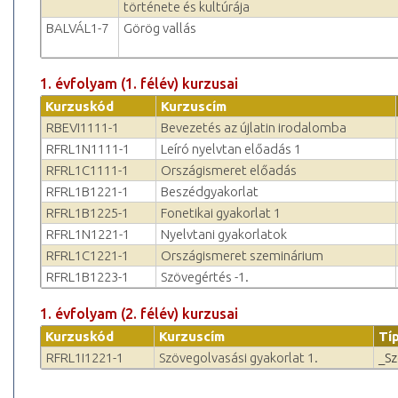
története és kultúrája
BALVÁL1-7
Görög vallás
1. évfolyam (1. félév) kurzusai
Kurzuskód
Kurzuscím
RBEVI1111-1
Bevezetés az újlatin irodalomba
RFRL1N1111-1
Leíró nyelvtan előadás 1
RFRL1C1111-1
Országismeret előadás
RFRL1B1221-1
Beszédgyakorlat
RFRL1B1225-1
Fonetikai gyakorlat 1
RFRL1N1221-1
Nyelvtani gyakorlatok
RFRL1C1221-1
Országismeret szeminárium
RFRL1B1223-1
Szövegértés -1.
1. évfolyam (2. félév) kurzusai
Kurzuskód
Kurzuscím
Tí
RFRL1I1221-1
Szövegolvasási gyakorlat 1.
_S