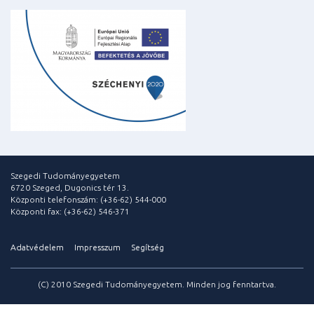
Szegedi Tudományegyetem
6720 Szeged, Dugonics tér 13.
Központi telefonszám: (+36-62) 544-000
Központi fax: (+36-62) 546-371
Adatvédelem
Impresszum
Segítség
(C) 2010 Szegedi Tudományegyetem. Minden jog fenntartva.