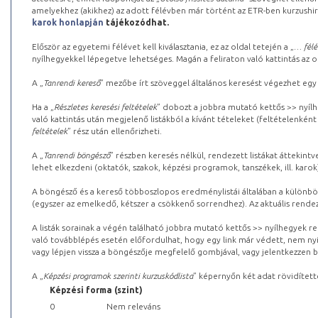
amelyekhez (akikhez) az adott félévben már történt az ETR-ben kurzushi
karok honlapján
tájékozódhat.
Először az egyetemi félévet kell kiválasztania, ez az oldal tetején a „
… félé
nyílhegyekkel lépegetve lehetséges. Magán a feliraton való kattintás az old
A „
Tanrendi kereső
” mezőbe írt szöveggel általános keresést végezhet egy
Ha a „
Részletes keresési feltételek
” dobozt a jobbra mutató kettős >> nyílh
való kattintás után megjelenő listákból a kívánt tételeket (feltételenként
feltételek
” rész után ellenőrizheti.
A „
Tanrendi böngésző
” részben keresés nélkül, rendezett listákat áttekin
lehet elkezdeni (oktatók, szakok, képzési programok, tanszékek, ill. karok
A böngésző és a kereső többoszlopos eredménylistái általában a különböz
(egyszer az emelkedő, kétszer a csökkenő sorrendhez). Az aktuális rendez
A listák sorainak a végén található jobbra mutató kettős >> nyílhegyek r
való továbblépés esetén előfordulhat, hogy egy link már védett, nem nyi
vagy lépjen vissza a böngészője megfelelő gombjával, vagy jelentkezzen be
A „
Képzési programok szerinti kurzuskódlista
” képernyőn két adat rövidített
Képzési forma (szint)
0
Nem releváns