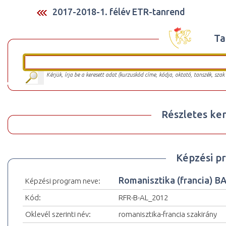
2017-2018-1. félév ETR-tanrend
Ta
Kérjük, írja be a keresett adat (kurzuskód címe, kódja, oktató, tanszék, szak
Részletes ker
Képzési p
Romanisztika (francia) 
Képzési program neve:
Kód:
RFR-B-AL_2012
Oklevél szerinti név:
romanisztika-francia szakirány