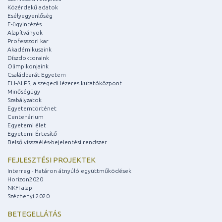
Közérdekű adatok
Esélyegyenlőség
E-ügyintézés
Alapítványok
Professzori kar
Akadémikusaink
Díszdoktoraink
Olimpikonjaink
Családbarát Egyetem
ELI-ALPS, a szegedi lézeres kutatóközpont
Minőségügy
Szabályzatok
Egyetemtörténet
Centenárium
Egyetemi élet
Egyetemi Értesítő
Belső visszaélés-bejelentési rendszer
FEJLESZTÉSI PROJEKTEK
Interreg - Határon átnyúló együttműködések
Horizon2020
NKFI alap
Széchenyi 2020
BETEGELLÁTÁS