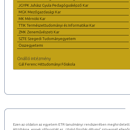
JGYPK Juhász Gyula Pedagógusképző Kar
MGK Mezőgazdasági Kar
MK Mérnöki Kar
TTIK Természettudományi és Informatikai Kar
ZMK Zeneművészeti Kar
SZTE Szegedi Tudományegyetem
Összegyetemi
Önálló intézmény
Gál Ferenc Hittudományi Főiskola
Ezen az oldalon az egyetem ETR tanulmányi rendszerében meghirdetett k
áttöltésre, ennek időpontját az „
Utolsó frissítés dátuma
” szövegnél ellenőr