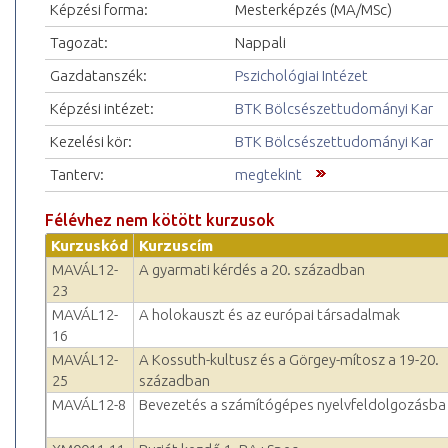
Képzési forma:
Mesterképzés (MA/MSc)
Tagozat:
Nappali
Gazdatanszék:
Pszichológiai Intézet
Képzési intézet:
BTK Bölcsészettudományi Kar
Kezelési kör:
BTK Bölcsészettudományi Kar
Tanterv:
megtekint
Félévhez nem kötött kurzusok
Kurzuskód
Kurzuscím
MAVÁL12-
A gyarmati kérdés a 20. században
23
MAVÁL12-
A holokauszt és az európai társadalmak
16
MAVÁL12-
A Kossuth-kultusz és a Görgey-mítosz a 19-20.
25
században
MAVÁL12-8
Bevezetés a számítógépes nyelvfeldolgozásba