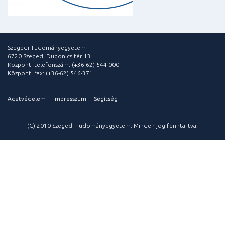
Szegedi Tudományegyetem
6720 Szeged, Dugonics tér 13.
Központi telefonszám: (+36-62) 544-000
Központi fax: (+36-62) 546-371
Adatvédelem
Impresszum
Segítség
(C) 2010 Szegedi Tudományegyetem. Minden jog fenntartva.