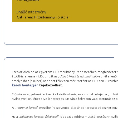
Összegyetemi
Önálló intézmény
Gál Ferenc Hittudományi Főiskola
Ezen az oldalon az egyetem ETR tanulmányi rendszerében meghirdetett k
áttöltésre, ennek időpontját az „
Utolsó frissítés dátuma
” szövegnél ellenőr
amelyekhez (akikhez) az adott félévben már történt az ETR-ben kurzushi
karok honlapján
tájékozódhat.
Először az egyetemi félévet kell kiválasztania, ez az oldal tetején a „
… félé
nyílhegyekkel lépegetve lehetséges. Magán a feliraton való kattintás az old
A „
Tanrendi kereső
” mezőbe írt szöveggel általános keresést végezhet egy
Ha a „
Részletes keresési feltételek
” dobozt a jobbra mutató kettős >> nyílh