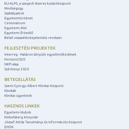
ELI-ALPS, a szegedi lézeres kutatóközpont
Minőségügy
Szabályzatok
Egyetemtörténet
Centenárium
Egyetemi élet
Egyetemi Értesítő
Belső visszaélés-bejelentési rendszer
FEJLESZTÉSI PROJEKTEK
Interreg - Határon átnyúló együttműködések
Horizon2020
NKFI alap
Széchenyi 2020
BETEGELLÁTÁS
Szent-Györgyi Albert Klinikai Központ
Klinikák
Klinikai ügyeletek
HASZNOS LINKEK
Egyetemi klubok
Klebelsberg Könyvtár
József Attila Tanulmányi és Információs Központ
EHÖK