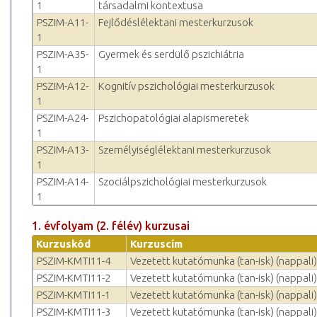
1
társadalmi kontextusa
PSZIM-A11-
Fejlődéslélektani mesterkurzusok
1
PSZIM-A35-
Gyermek és serdülő pszichiátria
1
PSZIM-A12-
Kognitív pszichológiai mesterkurzusok
1
PSZIM-A24-
Pszichopatológiai alapismeretek
1
PSZIM-A13-
Személyiséglélektani mesterkurzusok
1
PSZIM-A14-
Szociálpszichológiai mesterkurzusok
1
1. évfolyam (2. félév) kurzusai
Kurzuskód
Kurzuscím
PSZIM-KMTI11-4
Vezetett kutatómunka (tan-isk) (nappali)
PSZIM-KMTI11-2
Vezetett kutatómunka (tan-isk) (nappali)
PSZIM-KMTI11-1
Vezetett kutatómunka (tan-isk) (nappali)
PSZIM-KMTI11-3
Vezetett kutatómunka (tan-isk) (nappali)