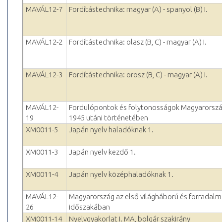
MAVÁL12-7
Fordítástechnika: magyar (A) - spanyol (B) I.
MAVÁL12-2
Fordítástechnika: olasz (B, C) - magyar (A) I.
MAVÁL12-3
Fordítástechnika: orosz (B, C) - magyar (A) I.
MAVÁL12-
Fordulópontok és folytonosságok Magyarorsz
19
1945 utáni történetében
XM0011-5
Japán nyelv haladóknak 1.
XM0011-3
Japán nyelv kezdő 1.
XM0011-4
Japán nyelv középhaladóknak 1.
MAVÁL12-
Magyarország az első világháború és forradal
26
időszakában
XM0011-14
Nyelvgyakorlat I. MA, bolgár szakirány