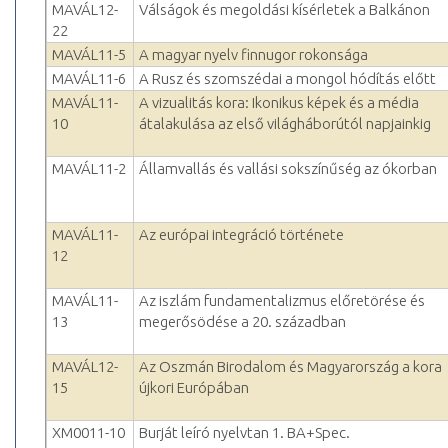
MAVÁL12-
Válságok és megoldási kísérletek a Balkánon
22
MAVÁL11-5
A magyar nyelv finnugor rokonsága
MAVÁL11-6
A Rusz és szomszédai a mongol hódítás előtt
MAVÁL11-
A vizualitás kora: Ikonikus képek és a média
10
átalakulása az első világháborútól napjainkig
MAVÁL11-2
Államvallás és vallási sokszínűség az ókorban
MAVÁL11-
Az európai integráció története
12
MAVÁL11-
Az iszlám fundamentalizmus előretörése és
13
megerősödése a 20. században
MAVÁL12-
Az Oszmán Birodalom és Magyarország a kora
15
újkori Európában
XM0011-10
Burját leíró nyelvtan 1. BA+Spec.