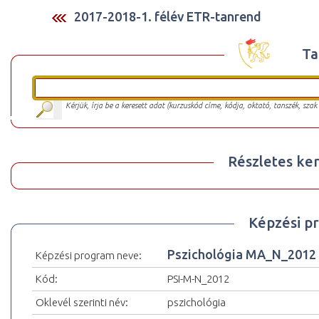
2017-2018-1. félév ETR-tanrend
Ta
Kérjük, írja be a keresett adat (kurzuskód címe, kódja, oktató, tanszék, szak
Részletes ker
Képzési p
Pszichológia MA_N_2012
Képzési program neve:
Kód:
PSI-M-N_2012
Oklevél szerinti név:
pszichológia