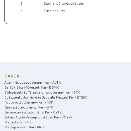
S
Szakirányú továbbképzés
X
Egyéb képzés
KAROK
Állam- és Jogtudományi Kar - ÁJTK
Bartók Béla Művészeti Kar - BBMK
Bölcsészet- és Társadalomtudományi Kar - BTK
Egészségtudományi és Szociális Képzési Kar - ETSZK
Fogorvostudományi Kar - FOK
Gazdaságtudományi Kar - GTK
Gyógyszerésztudományi Kar - GYTK
Juhász Gyula Pedagógusképző Kar - JGYPK
Mérnöki Kar - MK
Mezőgazdasági Kar - MGK