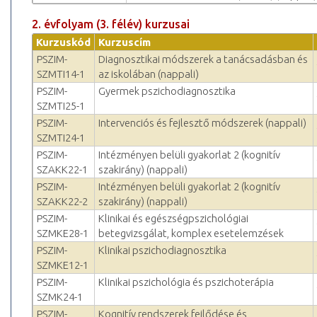
2. évfolyam (3. félév) kurzusai
Kurzuskód
Kurzuscím
PSZIM-
Diagnosztikai módszerek a tanácsadásban és
SZMTI14-1
az iskolában (nappali)
PSZIM-
Gyermek pszichodiagnosztika
SZMTI25-1
PSZIM-
Intervenciós és fejlesztő módszerek (nappali)
SZMTI24-1
PSZIM-
Intézményen belüli gyakorlat 2 (kognitív
SZAKK22-1
szakirány) (nappali)
PSZIM-
Intézményen belüli gyakorlat 2 (kognitív
SZAKK22-2
szakirány) (nappali)
PSZIM-
Klinikai és egészségpszichológiai
SZMKE28-1
betegvizsgálat, komplex esetelemzések
PSZIM-
Klinikai pszichodiagnosztika
SZMKE12-1
PSZIM-
Klinikai pszichológia és pszichoterápia
SZMK24-1
PSZIM-
Kognitív rendszerek fejlődése és