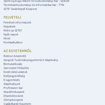
Szent-Györgyi Albert Orvostudományi Kar - SZAOK
Természettudományi és Informatikai Kar - TTIK
SZTE Tanárképző Központ
FELVÉTELI
Felvételi információk
Képzések
Miért az SZTE?
Nyílt napok
Hírek
Pontkalkulátor
AZ EGYETEMRŐL
Rektori köszöntő
Szegedi Tudományegyetemért Alapítvány
Bemutatkozás
Szervezeti felépítés
Közérdekű adatok
Esélyegyenlőség
E-ügyintézés
Alapítványok
Professzori kar
Akadémikusaink
Díszdoktoraink
Olimpikonjaink
Családbarát Egyetem