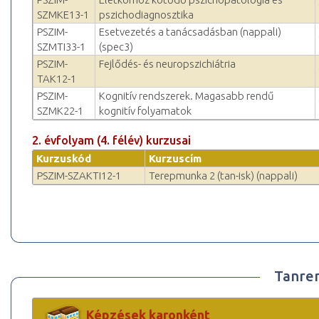
SZMKE13-1
pszichodiagnosztika
PSZIM-
Esetvezetés a tanácsadásban (nappali)
SZMTI33-1
(spec3)
PSZIM-
Fejlődés- és neuropszichiátria
TAK12-1
PSZIM-
Kognitív rendszerek. Magasabb rendű
SZMK22-1
kognitív folyamatok
2. évfolyam (4. félév) kurzusai
Kurzuskód
Kurzuscím
PSZIM-SZAKTI12-1
Terepmunka 2 (tan-isk) (nappali)
Tanre
Képzések karonként