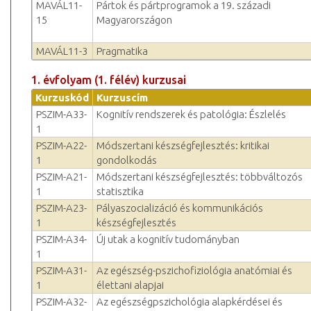
MAVÁL11-
Pártok és pártprogramok a 19. századi
15
Magyarországon
MAVÁL11-3
Pragmatika
1. évfolyam (1. félév) kurzusai
Kurzuskód
Kurzuscím
PSZIM-A33-
Kognitív rendszerek és patológia: Észlelés
1
PSZIM-A22-
Módszertani készségfejlesztés: kritikai
1
gondolkodás
PSZIM-A21-
Módszertani készségfejlesztés: többváltozós
1
statisztika
PSZIM-A23-
Pályaszocializáció és kommunikációs
1
készségfejlesztés
PSZIM-A34-
Új utak a kognitív tudományban
1
PSZIM-A31-
Az egészség-pszichofiziológia anatómiai és
1
élettani alapjai
PSZIM-A32-
Az egészségpszichológia alapkérdései és