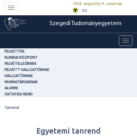
2026. augusztus 9., vasárnap
Toggle
EN
navigation
Szegedi Tudományegyetem
Toggl
navig
FELVETTEK
KLINIKAI KÖZPONT
FELVÉTELIZŐKNEK
FELVETT HALLGATÓKNAK
HALLGATÓKNAK
MUNKATÁRSAKNAK
ALUMNI
OKTATÁSI REND
Tanrend
Egyetemi tanrend