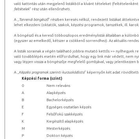
való kattintás után megjelenő listákból a kívánt tételeket (feltételenként
feltételek
” rész után ellenőrizheti.
A „
Tanrendi böngésző
” részben keresés nélkül, rendezett listákat áttekin
lehet elkezdeni (oktatók, szakok, képzési programok, tanszékek, ill. karok
A böngésző és a kereső többoszlopos eredménylistái általában a különböz
(egyszer az emelkedő, kétszer a csökkenő sorrendhez). Az aktuális rendez
A listák sorainak a végén található jobbra mutató kettős >> nyílhegyek r
való továbblépés esetén előfordulhat, hogy egy link már védett, nem nyi
vagy lépjen vissza a böngészője megfelelő gombjával, vagy jelentkezzen be
A „
Képzési programok szerinti kurzuskódlista
” képernyőn két adat rövidített
Képzési forma (szint)
0
Nem releváns
A
Alapképzés
B
Bachelorképzés
E
Egységes osztatlan képzés
F
Felsőfokú szakképzés
K
Kiegészítő alapképzés
M
Mesterképzés
P
Doktori képzés