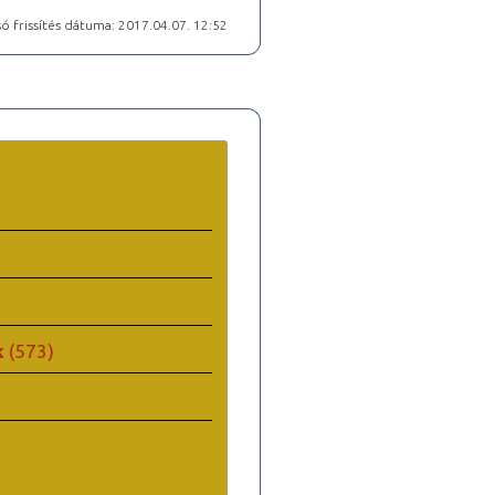
ó frissítés dátuma: 2017.04.07. 12:52
k
(573)