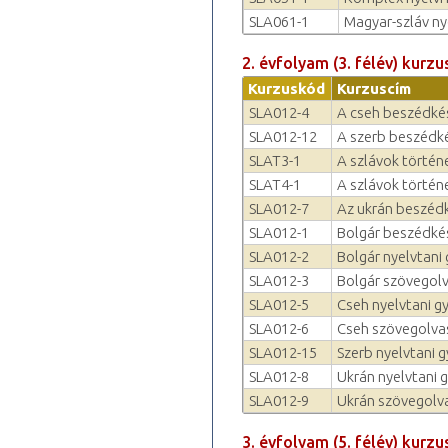
SLA061-1
Magyar-szláv ny
2. évfolyam (3. félév) kurzu
Kurzuskód
Kurzuscím
SLA012-4
A cseh beszédkés
SLA012-12
A szerb beszédkés
SLAT3-1
A szlávok történe
SLAT4-1
A szlávok történe
SLA012-7
Az ukrán beszédk
SLA012-1
Bolgár beszédkés
SLA012-2
Bolgár nyelvtani 
SLA012-3
Bolgár szövegolv
SLA012-5
Cseh nyelvtani g
SLA012-6
Cseh szövegolvas
SLA012-15
Szerb nyelvtani g
SLA012-8
Ukrán nyelvtani 
SLA012-9
Ukrán szövegolva
3. évfolyam (5. félév) kurzu