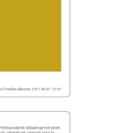
ó frissítés dátuma: 2017.04.07. 12:52
-ből az adatok időszakosan kerülnek
kok, oktatók stb. jelennek meg itt,