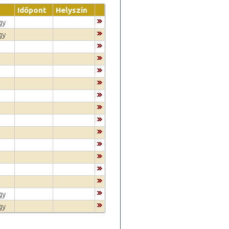
Időpont
Helyszín
gy
gy
gy
gy