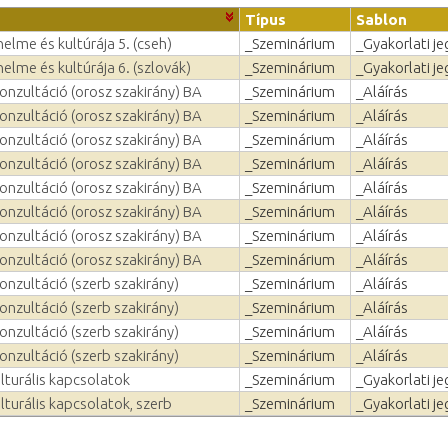
Típus
Sablon
elme és kultúrája 5. (cseh)
_Szeminárium
_Gyakorlati je
elme és kultúrája 6. (szlovák)
_Szeminárium
_Gyakorlati je
onzultáció (orosz szakirány) BA
_Szeminárium
_Aláírás
onzultáció (orosz szakirány) BA
_Szeminárium
_Aláírás
onzultáció (orosz szakirány) BA
_Szeminárium
_Aláírás
onzultáció (orosz szakirány) BA
_Szeminárium
_Aláírás
onzultáció (orosz szakirány) BA
_Szeminárium
_Aláírás
onzultáció (orosz szakirány) BA
_Szeminárium
_Aláírás
onzultáció (orosz szakirány) BA
_Szeminárium
_Aláírás
onzultáció (orosz szakirány) BA
_Szeminárium
_Aláírás
onzultáció (szerb szakirány)
_Szeminárium
_Aláírás
onzultáció (szerb szakirány)
_Szeminárium
_Aláírás
onzultáció (szerb szakirány)
_Szeminárium
_Aláírás
onzultáció (szerb szakirány)
_Szeminárium
_Aláírás
lturális kapcsolatok
_Szeminárium
_Gyakorlati je
lturális kapcsolatok, szerb
_Szeminárium
_Gyakorlati je