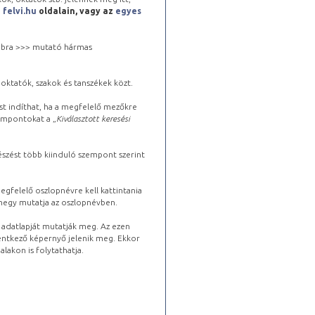
a
felvi.hu
oldalain, vagy az
egyes
 jobbra >>> mutató hármas
oktatók, szakok és tanszékek közt.
st indíthat, ha a megfelelő mezőkre
zempontokat a „
Kiválasztott keresési
észést több kiinduló szempont szerint
gfelelő oszlopnévre kell kattintania
lhegy mutatja az oszlopnévben.
s adatlapját mutatják meg. Az ezen
lentkező képernyő jelenik meg. Ekkor
lakon is folytathatja.