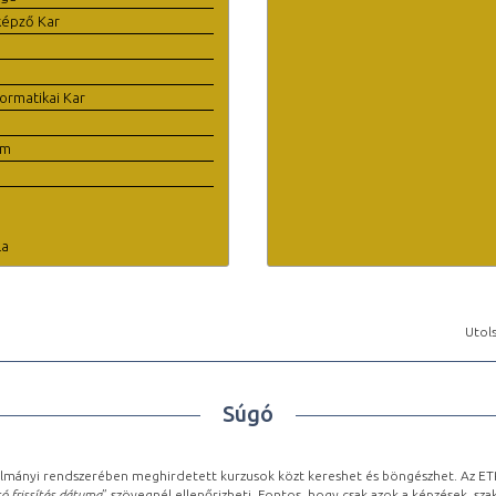
képző Kar
ormatikai Kar
em
la
Utols
Súgó
lmányi rendszerében meghirdetett kurzusok közt kereshet és böngészhet. Az ETR
ó frissítés dátuma
” szövegnél ellenőrizheti. Fontos, hogy csak azok a képzések, sza