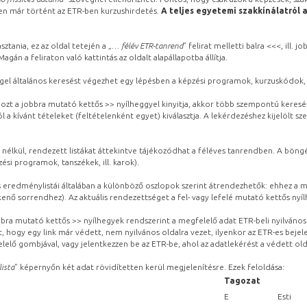
ben már történt az ETR-ben kurzushirdetés.
A teljes egyetemi szakkínálatról 
sztania, ez az oldal tetején a „
… félév ETR-tanrend
” felirat melletti balra <<<, ill.
gán a feliraton való kattintás az oldalt alapállapotba állítja.
gel általános keresést végezhet egy lépésben a képzési programok, kurzuskódok, 
ozt a jobbra mutató kettős >> nyílheggyel kinyitja, akkor több szempontú keresé
l a kívánt tételeket (feltételenként egyet) kiválasztja. A lekérdezéshez kijelölt s
 nélkül, rendezett listákat áttekintve tájékozódhat a féléves tanrendben. A böng
ési programok, tanszékek, ill. karok).
eredménylistái általában a különböző oszlopok szerint átrendezhetők: ehhez a me
kenő sorrendhez). Az aktuális rendezettséget a fel- vagy lefelé mutató kettős nyí
obbra mutató kettős >> nyílhegyek rendszerint a megfelelő adat ETR-beli nyilváno
, hogy egy link már védett, nem nyilvános oldalra vezet, ilyenkor az ETR-es beje
lelő gombjával, vagy jelentkezzen be az ETR-be, ahol az adatlekérést a védett olda
lista
” képernyőn két adat rövidítetten kerül megjelenítésre. Ezek feloldása:
Tagozat
E
Esti