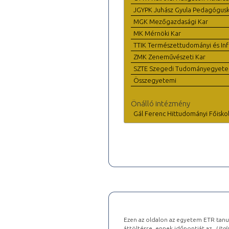
JGYPK Juhász Gyula Pedagógus
MGK Mezőgazdasági Kar
MK Mérnöki Kar
TTIK Természettudományi és Inf
ZMK Zeneművészeti Kar
SZTE Szegedi Tudományegyet
Összegyetemi
Önálló intézmény
Gál Ferenc Hittudományi Főisko
Ezen az oldalon az egyetem ETR tanu
áttöltésre, ennek időpontját az „
Utols