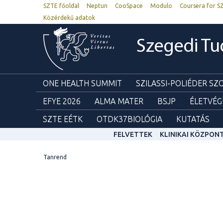
SZTE főoldal
Neptun
CooSpace
Modulo
Coursera for S
Közérdekű adatok
Szegedi T
ONE HEALTH SUMMIT
SZILASSI-POLIÉDER S
EFYE 2026
ALMA MATER
BSJP
ÉLETVÉG
SZTE EÉTK
OTDK37BIOLÓGIA
KUTATÁS
FELVETTEK
KLINIKAI KÖZPON
Tanrend