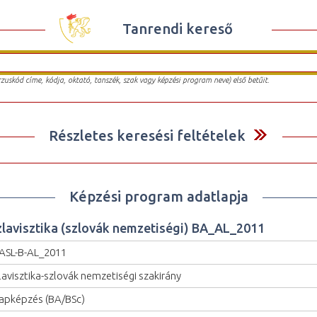
Tanrendi kereső
urzuskód címe, kódja, oktató, tanszék, szak vagy képzési program neve) első betűit.
Részletes keresési feltételek
Képzési program adatlapja
zlavisztika (szlovák nemzetiségi) BA_AL_2011
ASL-B-AL_2011
lavisztika-szlovák nemzetiségi szakirány
apképzés (BA/BSc)