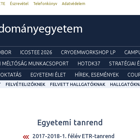
ZTE
Észrevétel
Telefonkönyv
Adatvédelem
udományegyetem
ZOBOR
ICOSTEE 2026
CRYOEMWORKSHOP LP
CAMPU
I MÉLTÓSÁG MUNKACSOPORT
HOTDK37
STRATÉGIAI 
OKTATÁS
EGYETEMI ÉLET
HÍREK, ESEMÉNYEK
COUR
T
FELVÉTELIZŐKNEK
FELVETT HALLGATÓKNAK
HALLGATÓKN
Egyetemi tanrend
2017-2018-1. félév ETR-tanrend