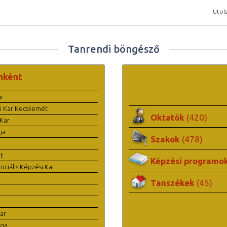
Utols
Tanrendi böngésző
nként
ar
i Kar Kecskemét
Oktatók
(420)
Kar
ga
Szakok
(478)
t
Képzési programo
ciális Képzési Kar
Tanszékek
(45)
ar
ága