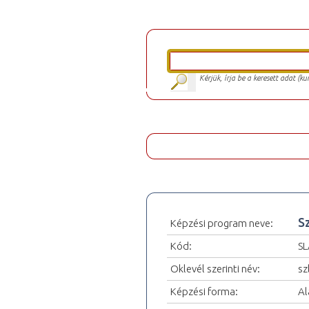
Kérjük, írja be a keresett adat (k
S
Képzési program neve:
Kód:
SL
Oklevél szerinti név:
sz
Képzési forma:
Al