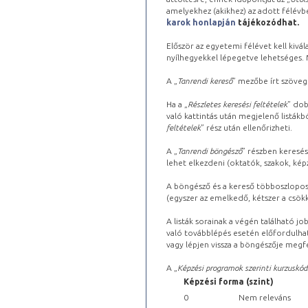
amelyekhez (akikhez) az adott félév
karok honlapján
tájékozódhat.
Először az egyetemi félévet kell kivála
nyílhegyekkel lépegetve lehetséges. Ma
A „
Tanrendi kereső
” mezőbe írt szöveg
Ha a „
Részletes keresési feltételek
” dob
való kattintás után megjelenő listákbó
feltételek
” rész után ellenőrizheti.
A „
Tanrendi böngésző
” részben keresés
lehet elkezdeni (oktatók, szakok, képz
A böngésző és a kereső többoszlopos 
(egyszer az emelkedő, kétszer a csök
A listák sorainak a végén található j
való továbblépés esetén előfordulhat
vagy lépjen vissza a böngészője megfe
A „
Képzési programok szerinti kurzuskód
Képzési forma (szint)
0
Nem releváns