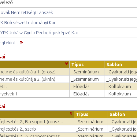
velező
lovák Nemzetiségi Tanszék
K Bölcsészettudományi Kar
YPK Juhász Gyula Pedagógusképző Kar
gtekint
sai
Típus
Sablon
nelme és kultúrája 1. (orosz)
_Szeminárium
_Gyakorlati jeg
nelme és kultúrája 2. (ukrán)
_Szeminárium
_Gyakorlati jeg
t I.
_Előadás
_Kollokvium
nyelvek 1.
_Előadás
_Kollokvium
sai
Típus
Sablon
ejlesztés 2., B. csoport (orosz...
_Szeminárium
_Gyakorlati j
ejlesztés 2., szerb
_Szeminárium
_Gyakorlati j
ejlesztés 2., A. csoport (orosz...
_Szeminárium
_Gyakorlati j