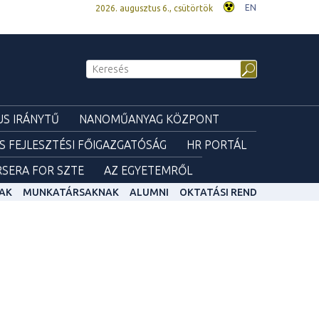
EN
2026. augusztus 6., csütörtök
S IRÁNYTŰ
NANOMŰANYAG KÖZPONT
ÉS FEJLESZTÉSI FŐIGAZGATÓSÁG
HR PORTÁL
SERA FOR SZTE
AZ EGYETEMRŐL
AK
MUNKATÁRSAKNAK
ALUMNI
OKTATÁSI REND