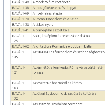
BAVÁL1-40
A modern film története
BAVÁL1-38
A mozgóképelemzés alapjai
BAVÁL1-69
A nyelvleírás alapjai
BAVÁL1-70
A Római Birodalom és a Kelet
BAVÁL1-50
A titkos nyelv
BAVÁL1-41
A tömegfilm esztétikája
BAVÁL1-
Antik, középkori és reneszánsz dráma
125
BAVÁL1-62
Architettura Romanica e gotica in Italia
BAVÁL1-
Az 1848/49-es forradalom és szabadságharc tö
145
BAVÁL1-
Az érmétől a fényképig: Róma várostörténetén
121
forrásai
BAVÁL1-
Az esztétika hasznáról és káráról
103
BAVÁL1-
Az ókori Egyiptom civilizációja és kultúrája
132
BAVÁL1-
Az Oszmán Birodalom története .