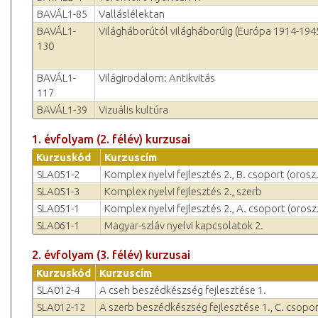
BAVÁL1-85
Valláslélektan
BAVÁL1-
Világháborútól világháborúig (Európa 1914-194
130
BAVÁL1-
Világirodalom: Antikvitás
117
BAVÁL1-39
Vizuális kultúra
1. évfolyam (2. félév) kurzusai
Kurzuskód
Kurzuscím
SLA051-2
Komplex nyelvi fejlesztés 2., B. csoport (orosz.
SLA051-3
Komplex nyelvi fejlesztés 2., szerb
SLA051-1
Komplex nyelvi fejlesztés 2., A. csoport (orosz.
SLA061-1
Magyar-szláv nyelvi kapcsolatok 2.
2. évfolyam (3. félév) kurzusai
Kurzuskód
Kurzuscím
SLA012-4
A cseh beszédkészség fejlesztése 1.
SLA012-12
A szerb beszédkészség fejlesztése 1., C. csopor