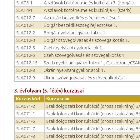
SLAT3-1
A szlávok történelme és kultúrája 3. (bolgár)
SLAT4-1
A szlávok történelme és kultúrája 4. (szerb)
SLA012-7
Az ukrán beszédkészség fejlesztése 1.
SLA012-1
Bolgár beszédkészség fejlesztése 1.
SLA012-2
Bolgár nyelvtani gyakorlatok 1.
SLA012-3
Bolgár szövegolvasás és szövegalkotás 1.
SLA012-5
Cseh nyelvtani gyakorlatok 1.
SLA012-6
Cseh szövegolvasás és szövegalkotás 1.
SLA012-15
Szerb nyelvtani gyakorlatok 1., C. csoport /CSAK!
SLA012-8
Ukrán nyelvtani gyakorlatok 1.
SLA012-9
Ukrán szövegolvasás és szövegalkotás 1.
3. évfolyam (5. félév) kurzusai
Kurzuskód
Kurzuscím
SLA071-2
Szakdolgozati konzultáció (orosz szakirány) B
SLA071-1
Szakdolgozati konzultáció (orosz szakirány) B
SLA071-6
Szakdolgozati konzultáció (orosz szakirány) B
SLA071-7
Szakdolgozati konzultáció (orosz szakirány) B
SLA071-8
Szakdolgozati konzultáció (orosz szakirány) B