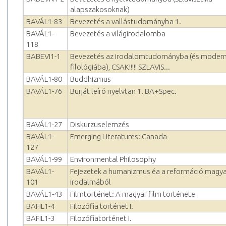
alapszakosoknak)
BAVÁL1-83
Bevezetés a vallástudományba 1.
BAVÁL1-
Bevezetés a világirodalomba
118
BABEVI1-1
Bevezetés az irodalomtudományba (és moder
filológiába), CSAK!!!!! SZLAVIS...
BAVÁL1-80
Buddhizmus
BAVÁL1-76
Burját leíró nyelvtan 1. BA+Spec.
BAVÁL1-27
Diskurzuselemzés
BAVÁL1-
Emerging Literatures: Canada
127
BAVÁL1-99
Environmental Philosophy
BAVÁL1-
Fejezetek a humanizmus éa a reformáció magya
101
irodalmából
BAVÁL1-43
Filmtörténet: A magyar film története
BAFIL1-4
Filozófia történet I.
BAFIL1-3
Filozófiatörténet I.