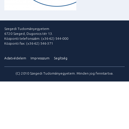
Szegedi Tudományegyetem
6720 Szeged, Dugonics tér 13.
Központi telefonszám: (+36-62) 544-000
Központi fax: (+36-62) 546-371
Adatvédelem
Impresszum
Segítség
(C) 2010 Szegedi Tudományegyetem. Minden jog fenntartva.