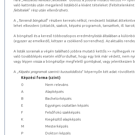
való kattintás után megjelenő listákból a kívánt tételeket (feltételenként
feltételek
” rész után ellenőrizheti.
A „
Tanrendi böngésző
” részben keresés nélkül, rendezett listákat áttekin
lehet elkezdeni (oktatók, szakok, képzési programok, tanszékek, ill. karok
A böngésző és a kereső többoszlopos eredménylistái általában a különböz
(egyszer az emelkedő, kétszer a csökkenő sorrendhez). Az aktuális rendez
A listák sorainak a végén található jobbra mutató kettős >> nyílhegyek r
való továbblépés esetén előfordulhat, hogy egy link már védett, nem nyi
vagy lépjen vissza a böngészője megfelelő gombjával, vagy jelentkezzen be
A „
Képzési programok szerinti kurzuskódlista
” képernyőn két adat rövidített
Képzési forma (szint)
0
Nem releváns
A
Alapképzés
B
Bachelorképzés
E
Egységes osztatlan képzés
F
Felsőfokú szakképzés
K
Kiegészítő alapképzés
M
Mesterképzés
P
Doktori képzés