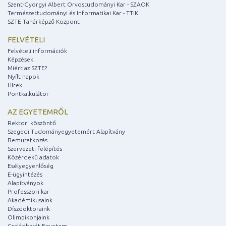
Szent-Györgyi Albert Orvostudományi Kar - SZAOK
Természettudományi és Informatikai Kar - TTIK
SZTE Tanárképző Központ
FELVÉTELI
Felvételi információk
Képzések
Miért az SZTE?
Nyílt napok
Hírek
Pontkalkulátor
AZ EGYETEMRŐL
Rektori köszöntő
Szegedi Tudományegyetemért Alapítvány
Bemutatkozás
Szervezeti felépítés
Közérdekű adatok
Esélyegyenlőség
E-ügyintézés
Alapítványok
Professzori kar
Akadémikusaink
Díszdoktoraink
Olimpikonjaink
Családbarát Egyetem