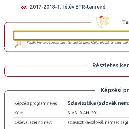
2017-2018-1. félév ETR-tanrend
Ta
Kérjük, írja be a keresett adat (kurzuskód címe, kódja, oktató, tanszék, szak
Részletes ker
Képzési p
Szlavisztika (szlovák ne
Képzési program neve:
Kód:
SLASL-B-AN_2011
Oklevél szerinti név:
szlavisztika-szlovák nemzetiségi