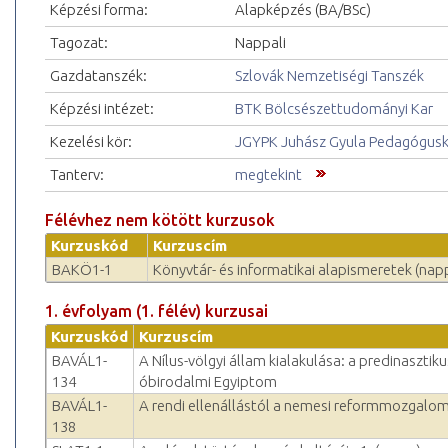
Képzési forma:
Alapképzés (BA/BSc)
Tagozat:
Nappali
Gazdatanszék:
Szlovák Nemzetiségi Tanszék
Képzési intézet:
BTK Bölcsészettudományi Kar
Kezelési kör:
JGYPK Juhász Gyula Pedagógus
Tanterv:
megtekint
Félévhez nem kötött kurzusok
Kurzuskód
Kurzuscím
BAKÖ1-1
Könyvtár- és informatikai alapismeretek (napp
1. évfolyam (1. félév) kurzusai
Kurzuskód
Kurzuscím
BAVÁL1-
A Nílus-völgyi állam kialakulása: a predinasztiku
134
óbirodalmi Egyiptom
BAVÁL1-
A rendi ellenállástól a nemesi reformmozgalom
138