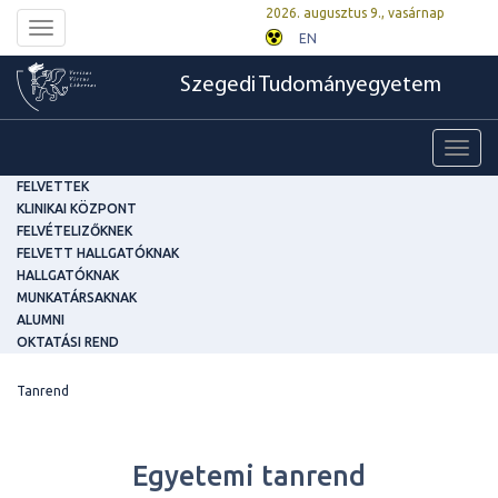
2026. augusztus 9., vasárnap
Toggle
EN
navigation
Szegedi Tudományegyetem
Toggl
navig
FELVETTEK
KLINIKAI KÖZPONT
FELVÉTELIZŐKNEK
FELVETT HALLGATÓKNAK
HALLGATÓKNAK
MUNKATÁRSAKNAK
ALUMNI
OKTATÁSI REND
Tanrend
Egyetemi tanrend