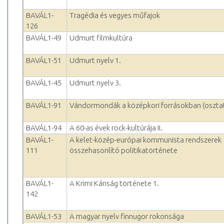
BAVÁL1-
Tragédia és vegyes műfajok
126
BAVÁL1-49
Udmurt filmkultúra
BAVÁL1-51
Udmurt nyelv 1.
BAVÁL1-45
Udmurt nyelv 3.
BAVÁL1-91
Vándormondák a középkori forrásokban (oszta
BAVÁL1-94
A 60-as évek rock-kultúrája II.
BAVÁL1-
A kelet-közép-európai kommunista rendszerek
111
összehasonlító politikatörténete
BAVÁL1-
A Krimi Kánság története 1.
142
BAVÁL1-53
A magyar nyelv finnugor rokonsága