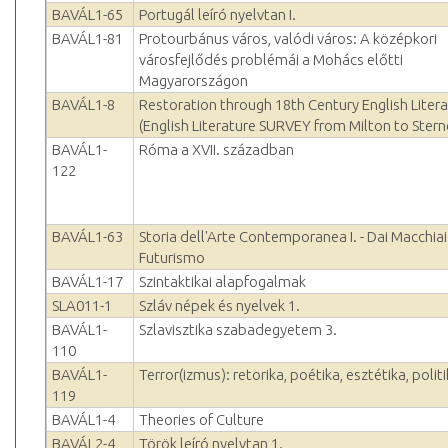
BAVÁL1-65
Portugál leíró nyelvtan I.
BAVÁL1-81
Protourbánus város, valódi város: A középkori
városfejlődés problémái a Mohács előtti
Magyarországon
BAVÁL1-8
Restoration through 18th Century English Liter
(English Literature SURVEY from Milton to Stern
BAVÁL1-
Róma a XVII. században
122
BAVÁL1-63
Storia dell'Arte Contemporanea I. - Dai Macchiaio
Futurismo
BAVÁL1-17
Szintaktikai alapfogalmak
SLA011-1
Szláv népek és nyelvek 1.
BAVÁL1-
Szlavisztika szabadegyetem 3.
110
BAVÁL1-
Terror(izmus): retorika, poétika, esztétika, polit
119
BAVÁL1-4
Theories of Culture
BAVÁL2-4
Török leíró nyelvtan 1.