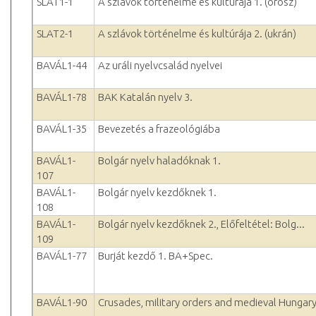
SLAT1-1
A szlávok történelme és kultúrája 1. (orosz)
SLAT2-1
A szlávok történelme és kultúrája 2. (ukrán)
BAVÁL1-44
Az uráli nyelvcsalád nyelvei
BAVÁL1-78
BAK Katalán nyelv 3.
BAVÁL1-35
Bevezetés a frazeológiába
BAVÁL1-
Bolgár nyelv haladóknak 1.
107
BAVÁL1-
Bolgár nyelv kezdőknek 1.
108
BAVÁL1-
Bolgár nyelv kezdőknek 2., Előfeltétel: Bolg...
109
BAVÁL1-77
Burját kezdő 1. BA+Spec.
BAVÁL1-90
Crusades, military orders and medieval Hungar