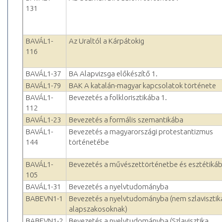
131
BAVÁL1-
Az Uraltól a Kárpátokig
116
BAVÁL1-37
BA Alapvizsga előkészítő 1.
BAVÁL1-79
BAK A katalán-magyar kapcsolatok története
BAVÁL1-
Bevezetés a folklorisztikába 1.
112
BAVÁL1-23
Bevezetés a formális szemantikába
BAVÁL1-
Bevezetés a magyarországi protestantizmus
144
történetébe
BAVÁL1-
Bevezetés a művészettörténetbe és esztétiká
105
BAVÁL1-31
Bevezetés a nyelvtudományba
BABEVN1-1
Bevezetés a nyelvtudományba (nem szlavisztik
alapszakosoknak)
BABEVN1-2
Bevezetés a nyelvtudományba (Szlavisztika