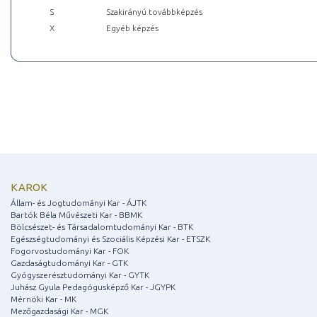
S
Szakirányú továbbképzés
X
Egyéb képzés
KAROK
Állam- és Jogtudományi Kar - ÁJTK
Bartók Béla Művészeti Kar - BBMK
Bölcsészet- és Társadalomtudományi Kar - BTK
Egészségtudományi és Szociális Képzési Kar - ETSZK
Fogorvostudományi Kar - FOK
Gazdaságtudományi Kar - GTK
Gyógyszerésztudományi Kar - GYTK
Juhász Gyula Pedagógusképző Kar - JGYPK
Mérnöki Kar - MK
Mezőgazdasági Kar - MGK