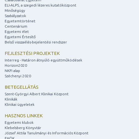
ELI-ALPS, a szegedi lézeres kutatóközpont
Minőségügy
Szabályzatok
Egyetemtörténet
Centenárium
Egyetemi élet
Egyetemi Értesítő
Belső visszaélés-bejelentési rendszer
FEJLESZTÉSI PROJEKTEK
Interreg - Határon átnyúló együttműködések
Horizon2020
NKFI alap
Széchenyi 2020
BETEGELLÁTÁS
Szent-Györgyi Albert Klinikai Központ
Klinikák
Klinikai ügyeletek
HASZNOS LINKEK
Egyetemi klubok
Klebelsberg Könyvtár
József Attila Tanulmányi és Információs Központ
EHÖK