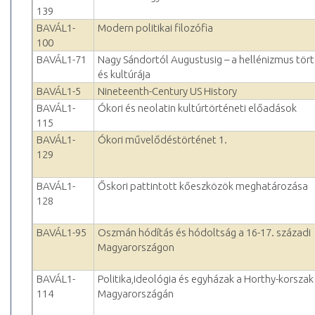
139
BAVÁL1-
Modern politikai filozófia
100
BAVÁL1-71
Nagy Sándortól Augustusig – a hellénizmus tör
és kultúrája
BAVÁL1-5
Nineteenth-Century US History
BAVÁL1-
Ókori és neolatin kultúrtörténeti előadások
115
BAVÁL1-
Ókori művelődéstörténet 1.
129
BAVÁL1-
Őskori pattintott kőeszközök meghatározása
128
BAVÁL1-95
Oszmán hódítás és hódoltság a 16-17. századi
Magyarországon
BAVÁL1-
Politika,ideológia és egyházak a Horthy-korszak
114
Magyarországán