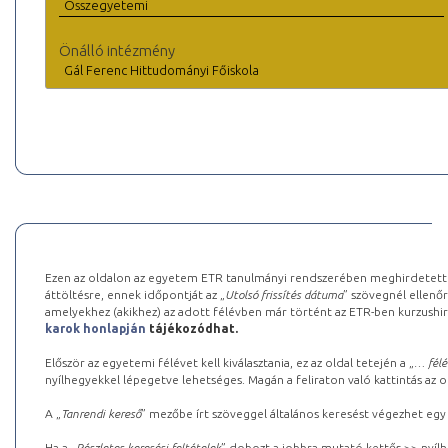
Összegyetemi
Önálló intézmény
Gál Ferenc Hittudományi Főiskola
Ezen az oldalon az egyetem ETR tanulmányi rendszerében meghirdetett k
áttöltésre, ennek időpontját az „
Utolsó frissítés dátuma
” szövegnél ellenőr
amelyekhez (akikhez) az adott félévben már történt az ETR-ben kurzushi
karok honlapján
tájékozódhat.
Először az egyetemi félévet kell kiválasztania, ez az oldal tetején a „
… félé
nyílhegyekkel lépegetve lehetséges. Magán a feliraton való kattintás az old
A „
Tanrendi kereső
” mezőbe írt szöveggel általános keresést végezhet egy
Ha a „
Részletes keresési feltételek
” dobozt a jobbra mutató kettős >> nyílh