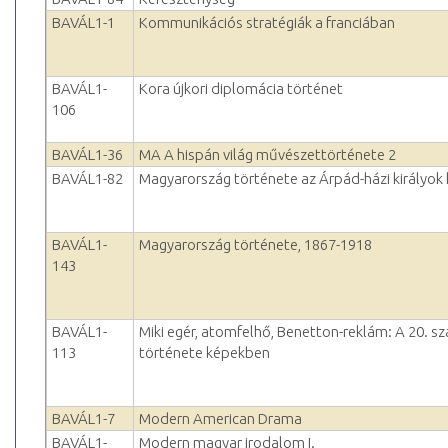
BAVÁL1-1
Kommunikációs stratégiák a franciában
BAVÁL1-
Kora újkori diplomácia történet
106
BAVÁL1-36
MA A hispán világ művészettörténete 2
BAVÁL1-82
Magyarország története az Árpád-házi királyok
BAVÁL1-
Magyarország története, 1867-1918
143
BAVÁL1-
Miki egér, atomfelhő, Benetton-reklám: A 20. s
113
története képekben
BAVÁL1-7
Modern American Drama
BAVÁL1-
Modern magyar irodalom I.