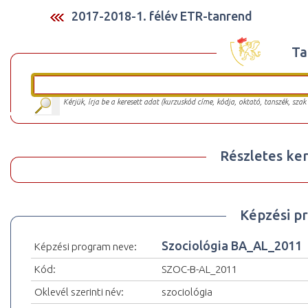
2017-2018-1. félév ETR-tanrend
Ta
Kérjük, írja be a keresett adat (kurzuskód címe, kódja, oktató, tanszék, szak
Részletes ker
Képzési p
Szociológia BA_AL_2011
Képzési program neve:
Kód:
SZOC-B-AL_2011
Oklevél szerinti név:
szociológia