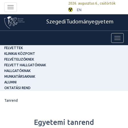
2026. augusztus 6., csütörtök
Toggle
EN
navigation
Szegedi Tudományegyetem
Toggl
navig
FELVETTEK
KLINIKAI KÖZPONT
FELVÉTELIZŐKNEK
FELVETT HALLGATÓKNAK
HALLGATÓKNAK
MUNKATÁRSAKNAK
ALUMNI
OKTATÁSI REND
Tanrend
Egyetemi tanrend