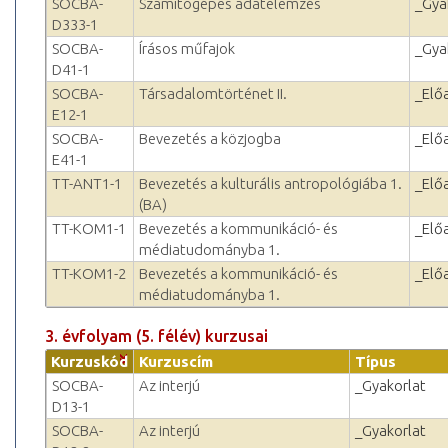
SOCBA-
Számítógépes adatelemzés
_Gya
D333-1
SOCBA-
Írásos műfajok
_Gya
D41-1
SOCBA-
Társadalomtörténet II.
_Elő
E12-1
SOCBA-
Bevezetés a közjogba
_Elő
E41-1
TT-ANT1-1
Bevezetés a kulturális antropológiába 1.
_Elő
(BA)
TT-KOM1-1
Bevezetés a kommunikáció- és
_Elő
médiatudományba 1.
TT-KOM1-2
Bevezetés a kommunikáció- és
_Elő
médiatudományba 1.
3. évfolyam (5. félév) kurzusai
Kurzuskód
Kurzuscím
Típus
SOCBA-
Az interjú
_Gyakorlat
D13-1
SOCBA-
Az interjú
_Gyakorlat