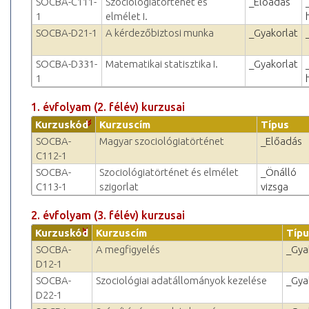
SOCBA-C111-
Szociológiatörténet és
_Előadás
1
elmélet I.
SOCBA-D21-1
A kérdezőbiztosi munka
_Gyakorlat
SOCBA-D331-
Matematikai statisztika I.
_Gyakorlat
1
1. évfolyam (2. félév) kurzusai
Kurzuskód
Kurzuscím
Típus
SOCBA-
Magyar szociológiatörténet
_Előadás
C112-1
SOCBA-
Szociológiatörténet és elmélet
_Önálló
C113-1
szigorlat
vizsga
2. évfolyam (3. félév) kurzusai
Kurzuskód
Kurzuscím
Típu
SOCBA-
A megfigyelés
_Gya
D12-1
SOCBA-
Szociológiai adatállományok kezelése
_Gya
D22-1