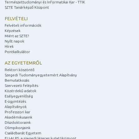
Természettudományi és Informatikai Kar - TTIK
SZTE Tanárképző Központ
FELVÉTELI
Felvételi információk
Képzések
Miért az SZTE?
Nyílt napok
Hírek
Pontkalkulátor
AZ EGYETEMRŐL
Rektori köszöntő
Szegedi Tudományegyetemért Alapítvány
Bemutatkozás
Szervezeti felépítés
Közérdekű adatok
Esélyegyenlőség
E-ügyintézés
Alapítványok
Professzori kar
Akadémikusaink
Díszdoktoraink
Olimpikonjaink
Családbarát Egyetem
ELI-ALPS, a szegedi lézeres kutatóközpont