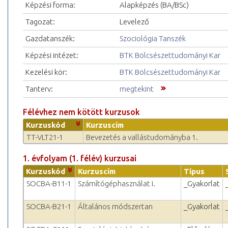
Képzési forma:
Alapképzés (BA/BSc)
Tagozat:
Levelező
Gazdatanszék:
Szociológia Tanszék
Képzési intézet:
BTK Bölcsészettudományi Kar
Kezelési kör:
BTK Bölcsészettudományi Kar
Tanterv:
megtekint
Félévhez nem kötött kurzusok
Kurzuskód
Kurzuscím
TT-VLT21-1
Bevezetés a vallástudományba 1.
1. évfolyam (1. félév) kurzusai
Kurzuskód
Kurzuscím
Típus
SOCBA-B11-1
Számítógéphasználat I.
_Gyakorlat
SOCBA-B21-1
Általános módszertan
_Gyakorlat