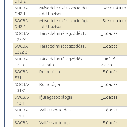
D13-2
SOCBA-
Másodelemzés szociológiai
_Szeminárium
D42-1
adatbázison
SOCBA-
Másodelemzés szociológiai
_Szeminárium
D42-2
adatbázison
SOCBA-
Társadalmi rétegződés II.
_Előadás
E222-1
SOCBA-
Társadalmi rétegződés II.
_Előadás
E222-2
SOCBA-
Társadalmi rétegződés
_Önálló
E223-1
szigorlat
vizsga
SOCBA-
Romológia I
_Előadás
E31-1
SOCBA-
Romológia I
_Előadás
E31-2
SOCBA-
Ifjúságszociológia
_Előadás
F12-1
SOCBA-
Vallásszociológia
_Előadás
F15-1
SOCBA-
Vallásszociológia
_Előadás