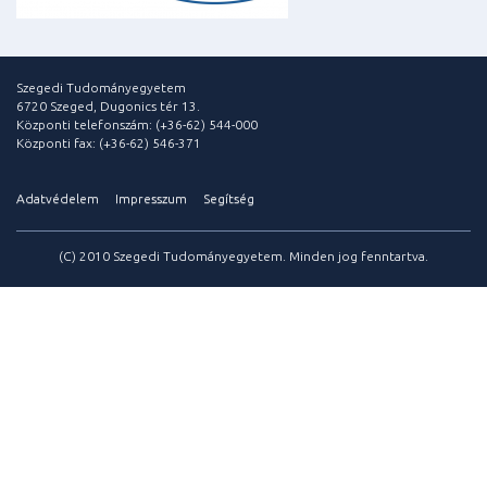
Szegedi Tudományegyetem
6720 Szeged, Dugonics tér 13.
Központi telefonszám: (+36-62) 544-000
Központi fax: (+36-62) 546-371
Adatvédelem
Impresszum
Segítség
(C) 2010 Szegedi Tudományegyetem. Minden jog fenntartva.