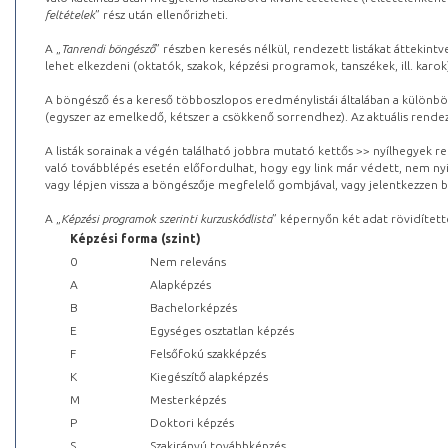
feltételek
” rész után ellenőrizheti.
A „
Tanrendi böngésző
” részben keresés nélkül, rendezett listákat áttekin
lehet elkezdeni (oktatók, szakok, képzési programok, tanszékek, ill. karok
A böngésző és a kereső többoszlopos eredménylistái általában a különböz
(egyszer az emelkedő, kétszer a csökkenő sorrendhez). Az aktuális rendez
A listák sorainak a végén található jobbra mutató kettős >> nyílhegyek r
való továbblépés esetén előfordulhat, hogy egy link már védett, nem nyi
vagy lépjen vissza a böngészője megfelelő gombjával, vagy jelentkezzen be
A „
Képzési programok szerinti kurzuskódlista
” képernyőn két adat rövidített
Képzési forma (szint)
0
Nem releváns
A
Alapképzés
B
Bachelorképzés
E
Egységes osztatlan képzés
F
Felsőfokú szakképzés
K
Kiegészítő alapképzés
M
Mesterképzés
P
Doktori képzés
S
Szakirányú továbbképzés