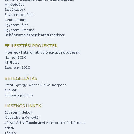
Minőségügy
Szabályzatok
Egyetemtörténet
Centenárium
Egyetemi élet
Egyetemi Értesítő
Belső visszaélés-bejelentési rendszer
FEJLESZTÉSI PROJEKTEK
Interreg - Határon átnyúló együttműködések
Horizon2020
NKFI alap
Széchenyi 2020
BETEGELLÁTÁS
Szent-Györgyi Albert Klinikai Központ
Klinikák
Klinikai ügyeletek
HASZNOS LINKEK
Egyetemi klubok
Klebelsberg Könyvtár
József Attila Tanulmányi és Információs Központ
EHÖK
Térkép