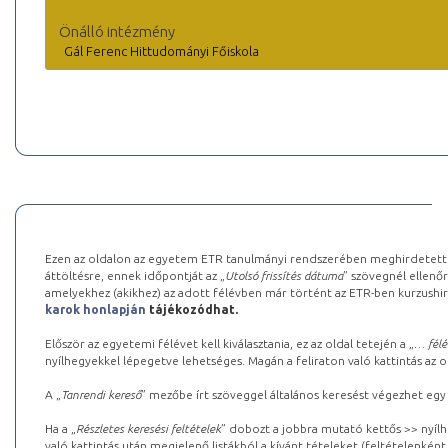
Önálló intézmény
Gál Ferenc Hittudományi Főiskola
Ezen az oldalon az egyetem ETR tanulmányi rendszerében meghirdetett k
áttöltésre, ennek időpontját az „
Utolsó frissítés dátuma
” szövegnél ellenőr
amelyekhez (akikhez) az adott félévben már történt az ETR-ben kurzushi
karok honlapján
tájékozódhat.
Először az egyetemi félévet kell kiválasztania, ez az oldal tetején a „
… félé
nyílhegyekkel lépegetve lehetséges. Magán a feliraton való kattintás az old
A „
Tanrendi kereső
” mezőbe írt szöveggel általános keresést végezhet egy
Ha a „
Részletes keresési feltételek
” dobozt a jobbra mutató kettős >> nyílh
való kattintás után megjelenő listákból a kívánt tételeket (feltételenként