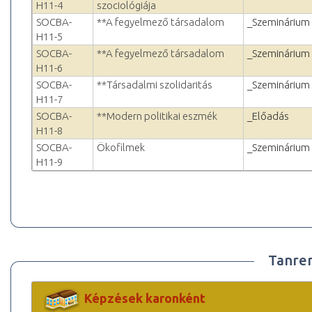
H11-4
szociológiája
SOCBA-
**A fegyelmező társadalom
_Szeminárium
H11-5
SOCBA-
**A fegyelmező társadalom
_Szeminárium
H11-6
SOCBA-
**Társadalmi szolidaritás
_Szeminárium
H11-7
SOCBA-
**Modern politikai eszmék
_Előadás
H11-8
SOCBA-
Ökofilmek
_Szeminárium
H11-9
Tanre
Képzések karonként