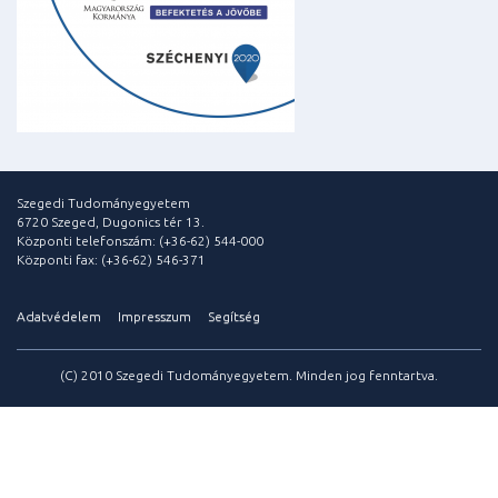
Szegedi Tudományegyetem
6720 Szeged, Dugonics tér 13.
Központi telefonszám: (+36-62) 544-000
Központi fax: (+36-62) 546-371
Adatvédelem
Impresszum
Segítség
(C) 2010 Szegedi Tudományegyetem. Minden jog fenntartva.