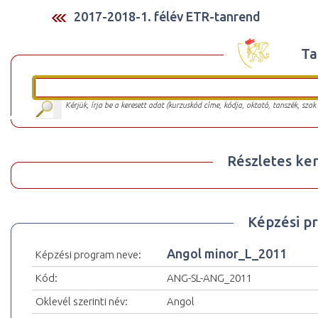
2017-2018-1. félév ETR-tanrend
Ta
Kérjük, írja be a keresett adat (kurzuskód címe, kódja, oktató, tanszék, szak
Részletes ker
Képzési p
Angol minor_L_2011
Képzési program neve:
Kód:
ANG-SL-ANG_2011
Oklevél szerinti név:
Angol