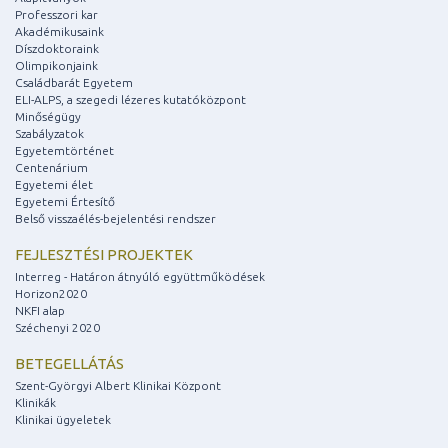
Professzori kar
Akadémikusaink
Díszdoktoraink
Olimpikonjaink
Családbarát Egyetem
ELI-ALPS, a szegedi lézeres kutatóközpont
Minőségügy
Szabályzatok
Egyetemtörténet
Centenárium
Egyetemi élet
Egyetemi Értesítő
Belső visszaélés-bejelentési rendszer
FEJLESZTÉSI PROJEKTEK
Interreg - Határon átnyúló együttműködések
Horizon2020
NKFI alap
Széchenyi 2020
BETEGELLÁTÁS
Szent-Györgyi Albert Klinikai Központ
Klinikák
Klinikai ügyeletek