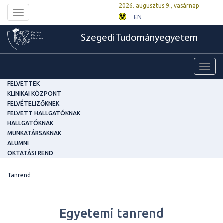
2026. augusztus 9., vasárnap
Toggle
EN
navigation
Szegedi Tudományegyetem
Toggl
navig
FELVETTEK
KLINIKAI KÖZPONT
FELVÉTELIZŐKNEK
FELVETT HALLGATÓKNAK
HALLGATÓKNAK
MUNKATÁRSAKNAK
ALUMNI
OKTATÁSI REND
Tanrend
Egyetemi tanrend