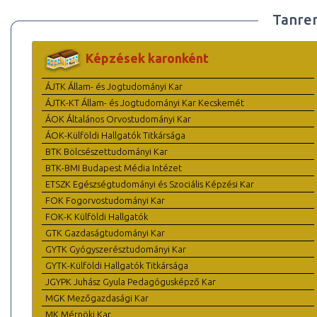
Tanre
Képzések karonként
ÁJTK Állam- és Jogtudományi Kar
ÁJTK-KT Állam- és Jogtudományi Kar Kecskemét
ÁOK Általános Orvostudományi Kar
ÁOK-Külföldi Hallgatók Titkársága
BTK Bölcsészettudományi Kar
BTK-BMI Budapest Média Intézet
ETSZK Egészségtudományi és Szociális Képzési Kar
FOK Fogorvostudományi Kar
FOK-K Külföldi Hallgatók
GTK Gazdaságtudományi Kar
GYTK Gyógyszerésztudományi Kar
GYTK-Külföldi Hallgatók Titkársága
JGYPK Juhász Gyula Pedagógusképző Kar
MGK Mezőgazdasági Kar
MK Mérnöki Kar