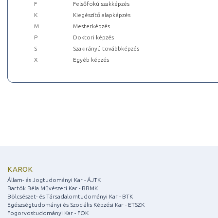
F
Felsőfokú szakképzés
K
Kiegészítő alapképzés
M
Mesterképzés
P
Doktori képzés
S
Szakirányú továbbképzés
X
Egyéb képzés
KAROK
Állam- és Jogtudományi Kar - ÁJTK
Bartók Béla Művészeti Kar - BBMK
Bölcsészet- és Társadalomtudományi Kar - BTK
Egészségtudományi és Szociális Képzési Kar - ETSZK
Fogorvostudományi Kar - FOK