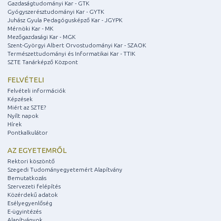
Gazdaságtudományi Kar - GTK
Gyógyszerésztudományi Kar - GYTK
Juhász Gyula Pedagógusképző Kar - JGYPK
Mérnöki Kar - MK
Mezőgazdasági Kar - MGK
Szent-Györgyi Albert Orvostudományi Kar - SZAOK
Természettudományi és Informatikai Kar - TTIK
SZTE Tanárképző Központ
FELVÉTELI
Felvételi információk
Képzések
Miért az SZTE?
Nyílt napok
Hírek
Pontkalkulátor
AZ EGYETEMRŐL
Rektori köszöntő
Szegedi Tudományegyetemért Alapítvány
Bemutatkozás
Szervezeti felépítés
Közérdekű adatok
Esélyegyenlőség
E-ügyintézés
Alapítványok