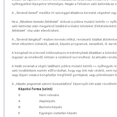
nyílhegyekkel lépegetve lehetséges. Magán a feliraton való kattintás az old
A „
Tanrendi kereső
” mezőbe írt szöveggel általános keresést végezhet egy
Ha a „
Részletes keresési feltételek
” dobozt a jobbra mutató kettős >> nyílh
való kattintás után megjelenő listákból a kívánt tételeket (feltételenként
feltételek
” rész után ellenőrizheti.
A „
Tanrendi böngésző
” részben keresés nélkül, rendezett listákat áttekin
lehet elkezdeni (oktatók, szakok, képzési programok, tanszékek, ill. karok
A böngésző és a kereső többoszlopos eredménylistái általában a különböz
(egyszer az emelkedő, kétszer a csökkenő sorrendhez). Az aktuális rendez
A listák sorainak a végén található jobbra mutató kettős >> nyílhegyek r
való továbblépés esetén előfordulhat, hogy egy link már védett, nem nyi
vagy lépjen vissza a böngészője megfelelő gombjával, vagy jelentkezzen be
A „
Képzési programok szerinti kurzuskódlista
” képernyőn két adat rövidített
Képzési forma (szint)
0
Nem releváns
A
Alapképzés
B
Bachelorképzés
E
Egységes osztatlan képzés