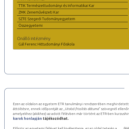
TTIK Természettudományi és Informatikai Kar
ZMK Zeneművészeti Kar
SZTE Szegedi Tudományegyetem
Összegyetemi
Önálló intézmény
Gál Ferenc Hittudományi Főiskola
Ezen az oldalon az egyetem ETR tanulmányi rendszerében meghirdetett k
áttöltésre, ennek időpontját az „
Utolsó frissítés dátuma
” szövegnél ellenőr
amelyekhez (akikhez) az adott félévben már történt az ETR-ben kurzushi
karok honlapján
tájékozódhat.
Először az egyetemi félévet kell kiválasztania, ez az oldal tetején a „
… félé