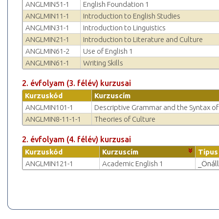
ANGLMIN51-1
English Foundation 1
ANGLMIN11-1
Introduction to English Studies
ANGLMIN31-1
Introduction to Linguistics
ANGLMIN21-1
Introduction to Literature and Culture
ANGLMIN61-2
Use of English 1
ANGLMIN61-1
Writing Skills
2. évfolyam (3. félév) kurzusai
Kurzuskód
Kurzuscím
ANGLMIN101-1
Descriptive Grammar and the Syntax of
ANGLMIN8-11-1-1
Theories of Culture
2. évfolyam (4. félév) kurzusai
Kurzuskód
Kurzuscím
Típus
ANGLMIN121-1
Academic English 1
_Önáll