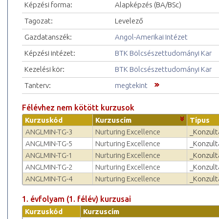
Képzési forma:
Alapképzés (BA/BSc)
Tagozat:
Levelező
Gazdatanszék:
Angol-Amerikai Intézet
Képzési intézet:
BTK Bölcsészettudományi Kar
Kezelési kör:
BTK Bölcsészettudományi Kar
Tanterv:
megtekint
Félévhez nem kötött kurzusok
Kurzuskód
Kurzuscím
Típus
ANGLMIN-TG-3
Nurturing Excellence
_Konzult
ANGLMIN-TG-5
Nurturing Excellence
_Konzult
ANGLMIN-TG-1
Nurturing Excellence
_Konzult
ANGLMIN-TG-2
Nurturing Excellence
_Konzult
ANGLMIN-TG-4
Nurturing Excellence
_Konzult
1. évfolyam (1. félév) kurzusai
Kurzuskód
Kurzuscím