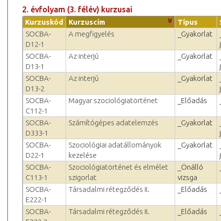
2. évfolyam (3. félév) kurzusai
Kurzuskód
Kurzuscím
Típus
SOCBA-
A megfigyelés
_Gyakorlat
D12-1
SOCBA-
Az interjú
_Gyakorlat
D13-1
SOCBA-
Az interjú
_Gyakorlat
D13-2
SOCBA-
Magyar szociológiatörténet
_Előadás
C112-1
SOCBA-
Számítógépes adatelemzés
_Gyakorlat
D333-1
SOCBA-
Szociológiai adatállományok
_Gyakorlat
D22-1
kezelése
SOCBA-
Szociológiatörténet és elmélet
_Önálló
C113-1
szigorlat
vizsga
SOCBA-
Társadalmi rétegződés II.
_Előadás
E222-1
SOCBA-
Társadalmi rétegződés II.
_Előadás