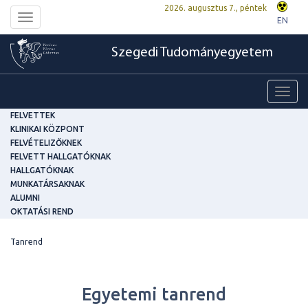
2026. augusztus 7., péntek
Toggle
EN
navigation
Szegedi Tudományegyetem
Toggl
navig
FELVETTEK
KLINIKAI KÖZPONT
FELVÉTELIZŐKNEK
FELVETT HALLGATÓKNAK
HALLGATÓKNAK
MUNKATÁRSAKNAK
ALUMNI
OKTATÁSI REND
Tanrend
Egyetemi tanrend