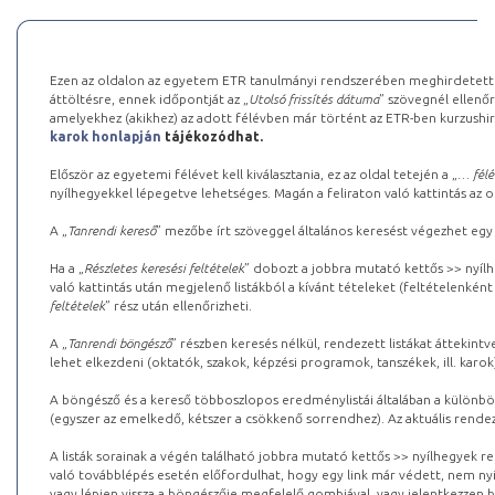
Ezen az oldalon az egyetem ETR tanulmányi rendszerében meghirdetett k
áttöltésre, ennek időpontját az „
Utolsó frissítés dátuma
” szövegnél ellenőr
amelyekhez (akikhez) az adott félévben már történt az ETR-ben kurzushi
karok honlapján
tájékozódhat.
Először az egyetemi félévet kell kiválasztania, ez az oldal tetején a „
… félé
nyílhegyekkel lépegetve lehetséges. Magán a feliraton való kattintás az old
A „
Tanrendi kereső
” mezőbe írt szöveggel általános keresést végezhet egy
Ha a „
Részletes keresési feltételek
” dobozt a jobbra mutató kettős >> nyílh
való kattintás után megjelenő listákból a kívánt tételeket (feltételenként
feltételek
” rész után ellenőrizheti.
A „
Tanrendi böngésző
” részben keresés nélkül, rendezett listákat áttekin
lehet elkezdeni (oktatók, szakok, képzési programok, tanszékek, ill. karok
A böngésző és a kereső többoszlopos eredménylistái általában a különböz
(egyszer az emelkedő, kétszer a csökkenő sorrendhez). Az aktuális rendez
A listák sorainak a végén található jobbra mutató kettős >> nyílhegyek r
való továbblépés esetén előfordulhat, hogy egy link már védett, nem nyi
vagy lépjen vissza a böngészője megfelelő gombjával, vagy jelentkezzen be