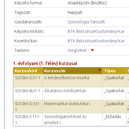
Képzési forma:
Alapképzés (BA/BSc)
Tagozat:
Nappali
Gazdatanszék:
Szociológia Tanszék
Képzési intézet:
BTK Bölcsészettudományi Kar
Kezelési kör:
BTK Bölcsészettudományi Kar
Tanterv:
megtekint
1. évfolyam (1. félév) kurzusai
Kurzuskód
Kurzuscím
Típus
SOCBA-D21-1
A kérdezőbiztosi munka
_Gyakorlat
SOCBA-B21-1
Általános módszertan
_Gyakorlat
SOCBA-D331-
Matematikai statisztika I.
_Gyakorlat
1
SOCBA-C111-
Szociológiatörténet és
_Előadás
1
elmélet I.