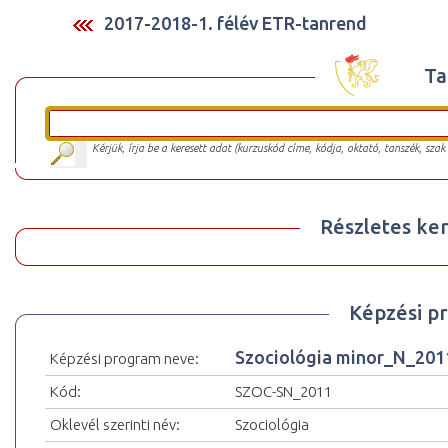
2017-2018-1. félév ETR-tanrend
Ta
Kérjük, írja be a keresett adat (kurzuskód címe, kódja, oktató, tanszék, szak
Részletes ker
Képzési p
Szociológia minor_N_201
Képzési program neve:
Kód:
SZOC-SN_2011
Oklevél szerinti név:
Szociológia