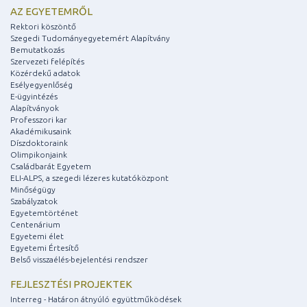
AZ EGYETEMRŐL
Rektori köszöntő
Szegedi Tudományegyetemért Alapítvány
Bemutatkozás
Szervezeti felépítés
Közérdekű adatok
Esélyegyenlőség
E-ügyintézés
Alapítványok
Professzori kar
Akadémikusaink
Díszdoktoraink
Olimpikonjaink
Családbarát Egyetem
ELI-ALPS, a szegedi lézeres kutatóközpont
Minőségügy
Szabályzatok
Egyetemtörténet
Centenárium
Egyetemi élet
Egyetemi Értesítő
Belső visszaélés-bejelentési rendszer
FEJLESZTÉSI PROJEKTEK
Interreg - Határon átnyúló együttműködések