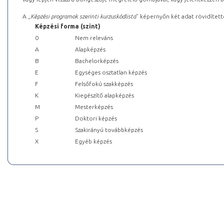
A „
Képzési programok szerinti kurzuskódlista
” képernyőn két adat rövidített
Képzési forma (szint)
0
Nem releváns
A
Alapképzés
B
Bachelorképzés
E
Egységes osztatlan képzés
F
Felsőfokú szakképzés
K
Kiegészítő alapképzés
M
Mesterképzés
P
Doktori képzés
S
Szakirányú továbbképzés
X
Egyéb képzés