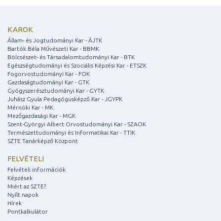
KAROK
Állam- és Jogtudományi Kar - ÁJTK
Bartók Béla Művészeti Kar - BBMK
Bölcsészet- és Társadalomtudományi Kar - BTK
Egészségtudományi és Szociális Képzési Kar - ETSZK
Fogorvostudományi Kar - FOK
Gazdaságtudományi Kar - GTK
Gyógyszerésztudományi Kar - GYTK
Juhász Gyula Pedagógusképző Kar - JGYPK
Mérnöki Kar - MK
Mezőgazdasági Kar - MGK
Szent-Györgyi Albert Orvostudományi Kar - SZAOK
Természettudományi és Informatikai Kar - TTIK
SZTE Tanárképző Központ
FELVÉTELI
Felvételi információk
Képzések
Miért az SZTE?
Nyílt napok
Hírek
Pontkalkulátor