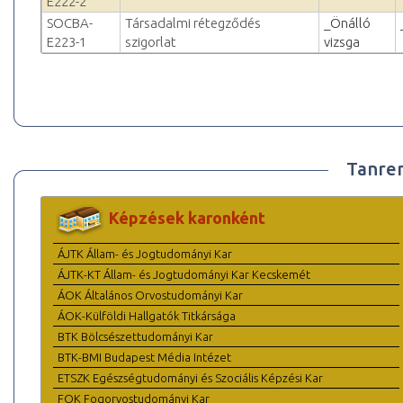
E222-2
SOCBA-
Társadalmi rétegződés
_Önálló
E223-1
szigorlat
vizsga
Tanre
Képzések karonként
ÁJTK Állam- és Jogtudományi Kar
ÁJTK-KT Állam- és Jogtudományi Kar Kecskemét
ÁOK Általános Orvostudományi Kar
ÁOK-Külföldi Hallgatók Titkársága
BTK Bölcsészettudományi Kar
BTK-BMI Budapest Média Intézet
ETSZK Egészségtudományi és Szociális Képzési Kar
FOK Fogorvostudományi Kar