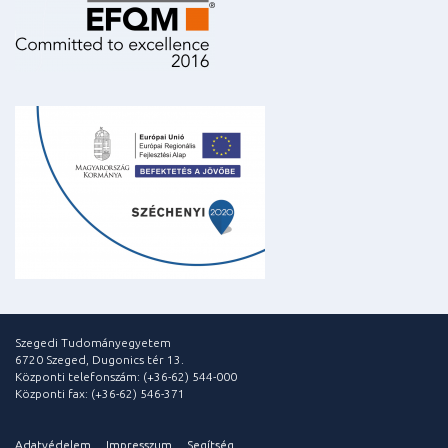
Szegedi Tudományegyetem
6720 Szeged, Dugonics tér 13.
Központi telefonszám: (+36-62) 544-000
Központi fax: (+36-62) 546-371
Adatvédelem
Impresszum
Segítség