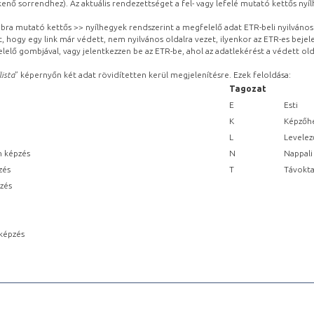
kenő sorrendhez). Az aktuális rendezettséget a fel- vagy lefelé mutató kettős nyí
obbra mutató kettős >> nyílhegyek rendszerint a megfelelő adat ETR-beli nyilváno
, hogy egy link már védett, nem nyilvános oldalra vezet, ilyenkor az ETR-es beje
lelő gombjával, vagy jelentkezzen be az ETR-be, ahol az adatlekérést a védett olda
lista
” képernyőn két adat rövidítetten kerül megjelenítésre. Ezek feloldása:
Tagozat
E
Esti
K
Képzőhe
L
Levelez
n képzés
N
Nappali
zés
T
Távokta
pzés
képzés