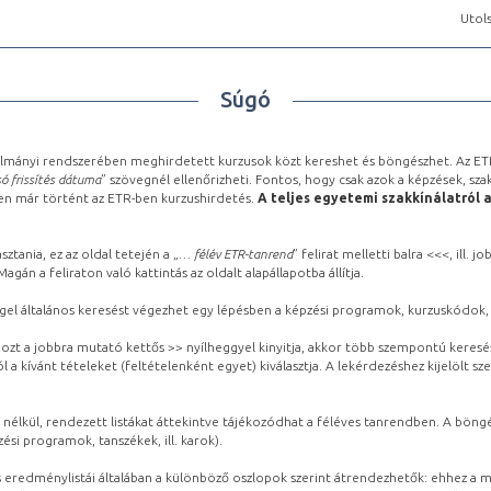
Utols
Súgó
lmányi rendszerében meghirdetett kurzusok közt kereshet és böngészhet. Az ETR
ó frissítés dátuma
” szövegnél ellenőrizheti. Fontos, hogy csak azok a képzések, sza
ben már történt az ETR-ben kurzushirdetés.
A teljes egyetemi szakkínálatról 
sztania, ez az oldal tetején a „
… félév ETR-tanrend
” felirat melletti balra <<<, ill.
gán a feliraton való kattintás az oldalt alapállapotba állítja.
gel általános keresést végezhet egy lépésben a képzési programok, kurzuskódok, 
ozt a jobbra mutató kettős >> nyílheggyel kinyitja, akkor több szempontú keresé
l a kívánt tételeket (feltételenként egyet) kiválasztja. A lekérdezéshez kijelölt s
 nélkül, rendezett listákat áttekintve tájékozódhat a féléves tanrendben. A böng
ési programok, tanszékek, ill. karok).
eredménylistái általában a különböző oszlopok szerint átrendezhetők: ehhez a me