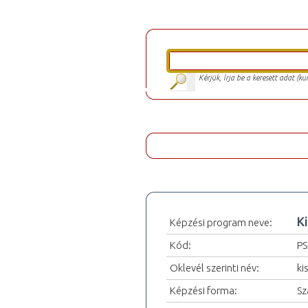
Kérjük, írja be a keresett adat (k
Ki
Képzési program neve:
Kód:
PS
Oklevél szerinti név:
ki
Képzési forma:
Sz