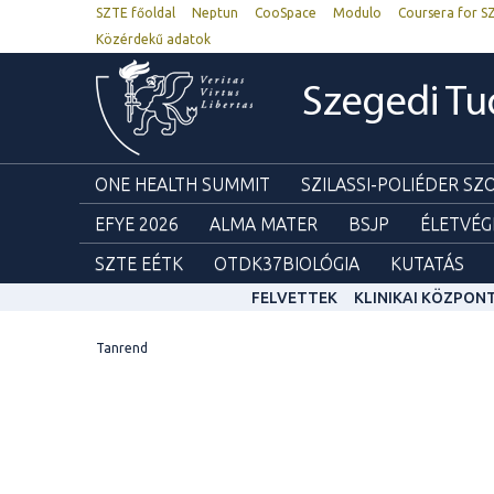
SZTE főoldal
Neptun
CooSpace
Modulo
Coursera for S
Közérdekű adatok
Szegedi T
ONE HEALTH SUMMIT
SZILASSI-POLIÉDER S
EFYE 2026
ALMA MATER
BSJP
ÉLETVÉG
SZTE EÉTK
OTDK37BIOLÓGIA
KUTATÁS
FELVETTEK
KLINIKAI KÖZPON
Tanrend