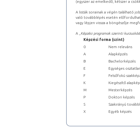
(egyszer az emelkedő, kétszer a csök
A listák sorainak a végén található j
való továbblépés esetén előfordulhat
vagy lépjen vissza a böngészője megfe
A „
Képzési programok szerinti kurzuskód
Képzési forma (szint)
0
Nem releváns
A
Alapképzés
B
Bachelorképzés
E
Egységes osztatla
F
Felsőfokú szakkép
K
Kiegészítő alapké
M
Mesterképzés
P
Doktori képzés
S
Szakirányú tovább
X
Egyéb képzés