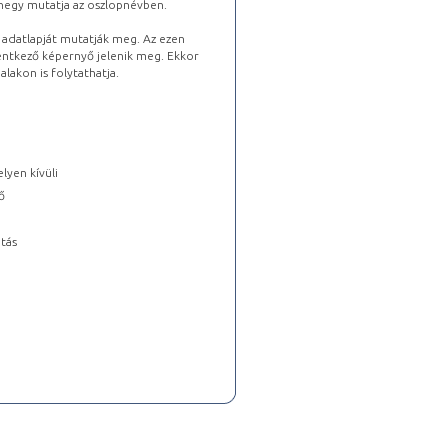
lhegy mutatja az oszlopnévben.
s adatlapját mutatják meg. Az ezen
lentkező képernyő jelenik meg. Ekkor
lakon is folytathatja.
lyen kívüli
ő
tás