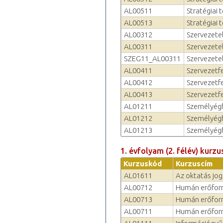
AL00511
Stratégiai 
AL00513
Stratégiai 
AL00312
Szervezetel
AL00311
Szervezetel
SZEG11_AL00311
Szervezetel
AL00411
Szervezetf
AL00412
Szervezetfe
AL00413
Szervezetfe
AL01211
Személyégf
AL01212
Személyégf
AL01213
Személyégf
1. évfolyam (2. félév) kurzu
Kurzuskód
Kurzuscím
AL01611
Az oktatás jog
AL00712
Humán erőforr
AL00713
Humán erőfor
AL00711
Humán erőfor