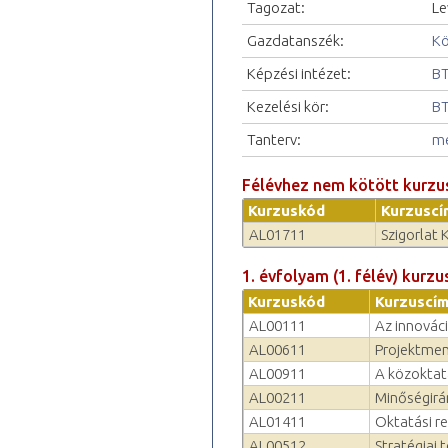
Tagozat:
Le
Gazdatanszék:
Kö
Képzési intézet:
BT
Kezelési kör:
BT
Tanterv:
me
Félévhez nem kötött kurzu
Kurzuskód
Kurzuscí
AL01711
Szigorlat 
1. évfolyam (1. félév) kurzu
Kurzuskód
Kurzuscí
AL00111
Az innovác
AL00611
Projektme
AL00911
A közoktat
AL00211
Minőségirán
AL01411
Oktatási re
AL00512
Stratégiai 