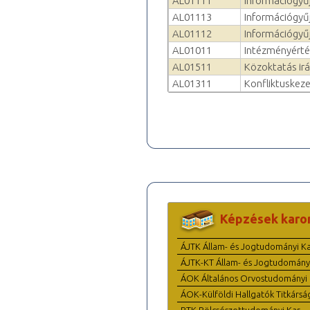
AL01111
Információgyű
AL01113
Információgyű
AL01112
Információgyűj
AL01011
Intézményérték
AL01511
Közoktatás irá
AL01311
Konfliktuskeze
Képzések karo
ÁJTK Állam- és Jogtudományi K
ÁJTK-KT Állam- és Jogtudomány
ÁOK Általános Orvostudományi 
ÁOK-Külföldi Hallgatók Titkársá
BTK Bölcsészettudományi Kar