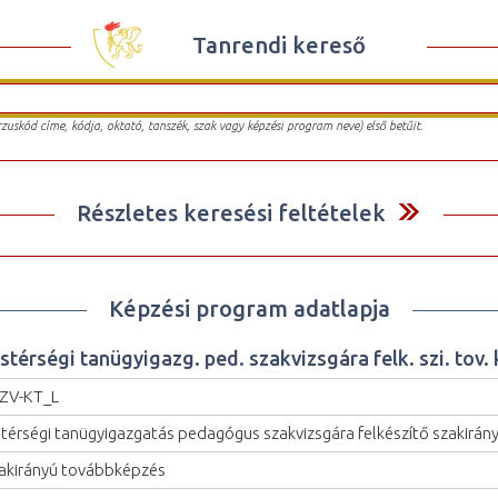
Tanrendi kereső
urzuskód címe, kódja, oktató, tanszék, szak vagy képzési program neve) első betűit.
Részletes keresési feltételek
Képzési program adatlapja
stérségi tanügyigazg. ped. szakvizsgára felk. szi. tov. 
ZV-KT_L
stérségi tanügyigazgatás pedagógus szakvizsgára felkészítő szakirán
akirányú továbbképzés