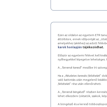
Ezen az oldalon az egyetem ETR tanu
áttöltésre, ennek időpontját az „
Utols
amelyekhez (akikhez) az adott félév
karok honlapján
tájékozódhat.
Először az egyetemi félévet kell kivála
nyílhegyekkel lépegetve lehetséges. Ma
A „
Tanrendi kereső
” mezőbe írt szöveg
Ha a „
Részletes keresési feltételek
” dob
való kattintás után megjelenő listákbó
feltételek
” rész után ellenőrizheti.
A „
Tanrendi böngésző
” részben keresés
lehet elkezdeni (oktatók, szakok, képz
A böngésző és a kereső többoszlopos 