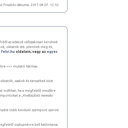
ó frissítés dátuma: 2017.04.07. 12:52
-ből az adatok időszakosan kerülnek
kok, oktatók stb. jelennek meg itt,
a
felvi.hu
oldalain, vagy az
egyes
 jobbra >>> mutató hármas
oktatók, szakok és tanszékek közt.
st indíthat, ha a megfelelő mezőkre
zempontokat a „
Kiválasztott keresési
észést több kiinduló szempont szerint
gfelelő oszlopnévre kell kattintania