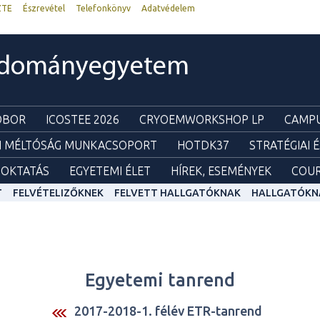
ZTE
Észrevétel
Telefonkönyv
Adatvédelem
udományegyetem
ZOBOR
ICOSTEE 2026
CRYOEMWORKSHOP LP
CAMPU
I MÉLTÓSÁG MUNKACSOPORT
HOTDK37
STRATÉGIAI 
OKTATÁS
EGYETEMI ÉLET
HÍREK, ESEMÉNYEK
COUR
T
FELVÉTELIZŐKNEK
FELVETT HALLGATÓKNAK
HALLGATÓKN
Egyetemi tanrend
2017-2018-1. félév ETR-tanrend