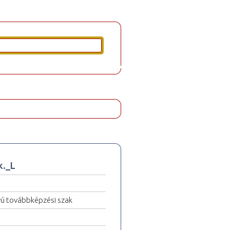
k._L
yú továbbképzési szak