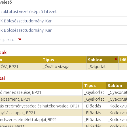
velező
zoktatási Vezetőképző Intézet
K Bölcsészettudományi Kar
K Bölcsészettudományi Kar
gtekint
sok
m
Típus
Sablon
Id
KÖVI, BP21
_Önálló vizsga
_Szigorlat
sai
m
Típus
Sablon
ió menedzselése, BP21
_Gyakorlat
_Gyakorlat
nedzsment, BP21
_Gyakorlat
_Gyakorlat
ás eredményessége és hatékonysága, BP21
_Előadás
_Kollokvi
yítás alapjai,, BP21
_Előadás
_Kollokvi
ndszerek elméleti alapjai, BP21
_Előadás
_Kollokvi
tervezés, BP11
_Előadás
_Kollokvi