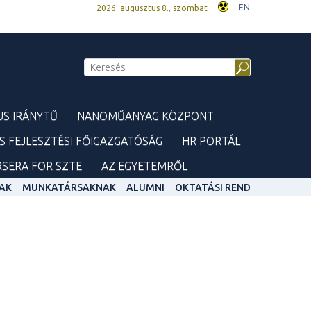
EN
2026. augusztus 8., szombat
S IRÁNYTŰ
NANOMŰANYAG KÖZPONT
ÉS FEJLESZTÉSI FŐIGAZGATÓSÁG
HR PORTÁL
SERA FOR SZTE
AZ EGYETEMRŐL
AK
MUNKATÁRSAKNAK
ALUMNI
OKTATÁSI REND