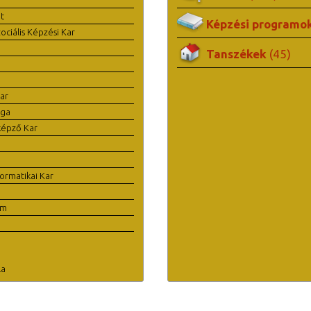
t
Képzési programo
ciális Képzési Kar
Tanszékek
(45)
ar
ága
képző Kar
ormatikai Kar
em
la