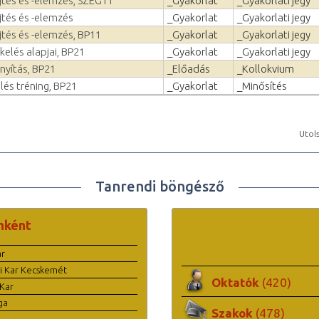
jtés és -elemzés, SZEG11
_Gyakorlat
_Gyakorlati jegy
jtés és -elemzés
_Gyakorlat
_Gyakorlati jegy
tés és -elemzés, BP11
_Gyakorlat
_Gyakorlati jegy
elés alapjai, BP21
_Gyakorlat
_Gyakorlati jegy
nyítás, BP21
_Előadás
_Kollokvium
lés tréning, BP21
_Gyakorlat
_Minősítés
Utols
Tanrendi böngésző
nként
ar
i Kar Kecskemét
Oktatók
(420)
Kar
ga
Szakok
(478)