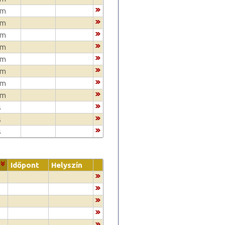
um
um
um
um
um
um
um
um
s
s
s
Időpont
Helyszín