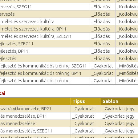
tervezés, SZEG11
_Előadás
_Kollokvi
tervezés
_Előadás
_Kollokvi
mélet és szerveze­ti kultúra
_Előadás
_Kollokvi
mélet és szerveze­ti kultúra, BP11
_Előadás
_Kollokvi
mélet és szerveze­ti kultúra, SZEG11
_Előadás
_Kollokvi
ejlesztés, SZEG11
_Előadás
_Kollokvi
jlesztés, BP11
_Előadás
_Kollokvi
jlesztés
_Előadás
_Kollokvi
ejlesztő és kommunikációs tréning, SZEG11
_Gyakorlat
_Minősíté
ejlesztő és kommunikációs tréning, BP11
_Gyakorlat
_Minősíté
ejlesztő és kommunikációs tréning
_Gyakorlat
_Minősíté
sai
Típus
Sablon
szabályi környezete, BP21
_Gyakorlat
_Gyakorlati jegy
ás menedzselése, BP11
_Gyakorlat
_Gyakorlati jegy
rás menedzselése
_Gyakorlat
_Gyakorlati jegy
rás menedzselése, SZEG11
_Gyakorlat
_Gyakorlati jegy