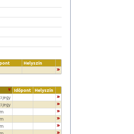
őpont
Helyszín
Időpont
Helyszín
i jegy
i jegy
um
um
um
um