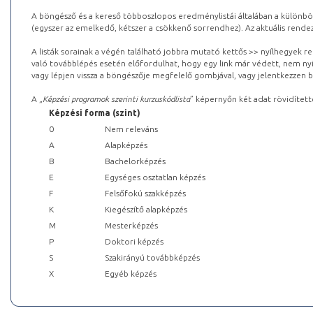
A böngésző és a kereső többoszlopos eredménylistái általában a különböz
(egyszer az emelkedő, kétszer a csökkenő sorrendhez). Az aktuális rendez
A listák sorainak a végén található jobbra mutató kettős >> nyílhegyek r
való továbblépés esetén előfordulhat, hogy egy link már védett, nem nyi
vagy lépjen vissza a böngészője megfelelő gombjával, vagy jelentkezzen be
A „
Képzési programok szerinti kurzuskódlista
” képernyőn két adat rövidített
Képzési forma (szint)
0
Nem releváns
A
Alapképzés
B
Bachelorképzés
E
Egységes osztatlan képzés
F
Felsőfokú szakképzés
K
Kiegészítő alapképzés
M
Mesterképzés
P
Doktori képzés
S
Szakirányú továbbképzés
X
Egyéb képzés