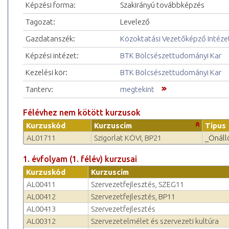
Képzési forma:
Szakirányú továbbképzés
Tagozat:
Levelező
Gazdatanszék:
Közoktatási Vezetőképző Intéze
Képzési intézet:
BTK Bölcsészettudományi Kar
Kezelési kör:
BTK Bölcsészettudományi Kar
Tanterv:
megtekint
Félévhez nem kötött kurzusok
Kurzuskód
Kurzuscím
Típus
AL01711
Szigorlat KÖVI, BP21
_Önáll
1. évfolyam (1. félév) kurzusai
Kurzuskód
Kurzuscím
AL00411
Szervezetfejlesztés, SZEG11
AL00412
Szervezetfejlesztés, BP11
AL00413
Szervezetfejlesztés
AL00312
Szervezetelmélet és szerveze­ti kultúra