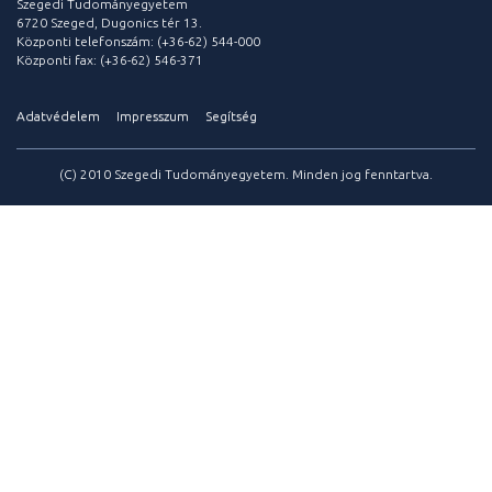
Szegedi Tudományegyetem
6720 Szeged, Dugonics tér 13.
Központi telefonszám: (+36-62) 544-000
Központi fax: (+36-62) 546-371
Adatvédelem
Impresszum
Segítség
(C) 2010 Szegedi Tudományegyetem. Minden jog fenntartva.