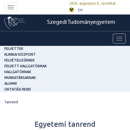
2026. augusztus 8., szombat
Toggle
EN
navigation
Szegedi Tudományegyetem
Toggl
navig
FELVETTEK
KLINIKAI KÖZPONT
FELVÉTELIZŐKNEK
FELVETT HALLGATÓKNAK
HALLGATÓKNAK
MUNKATÁRSAKNAK
ALUMNI
OKTATÁSI REND
Tanrend
Egyetemi tanrend