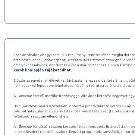
Ezen az oldalon az egyetem ETR tanulmányi rendszerében meghirdetett k
áttöltésre, ennek időpontját az „
Utolsó frissítés dátuma
” szövegnél ellenőr
amelyekhez (akikhez) az adott félévben már történt az ETR-ben kurzushi
karok honlapján
tájékozódhat.
Először az egyetemi félévet kell kiválasztania, ez az oldal tetején a „
… félé
nyílhegyekkel lépegetve lehetséges. Magán a feliraton való kattintás az old
A „
Tanrendi kereső
” mezőbe írt szöveggel általános keresést végezhet egy
Ha a „
Részletes keresési feltételek
” dobozt a jobbra mutató kettős >> nyílh
való kattintás után megjelenő listákból a kívánt tételeket (feltételenként
feltételek
” rész után ellenőrizheti.
A „
Tanrendi böngésző
” részben keresés nélkül, rendezett listákat áttekin
lehet elkezdeni (oktatók, szakok, képzési programok, tanszékek, ill. karok