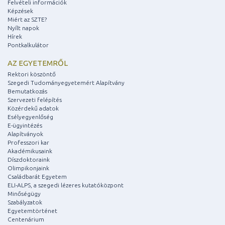
Felvételi információk
Képzések
Miért az SZTE?
Nyílt napok
Hírek
Pontkalkulátor
AZ EGYETEMRŐL
Rektori köszöntő
Szegedi Tudományegyetemért Alapítvány
Bemutatkozás
Szervezeti felépítés
Közérdekű adatok
Esélyegyenlőség
E-ügyintézés
Alapítványok
Professzori kar
Akadémikusaink
Díszdoktoraink
Olimpikonjaink
Családbarát Egyetem
ELI-ALPS, a szegedi lézeres kutatóközpont
Minőségügy
Szabályzatok
Egyetemtörténet
Centenárium