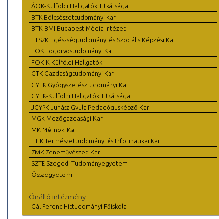
ÁOK-Külföldi Hallgatók Titkársága
BTK Bölcsészettudományi Kar
BTK-BMI Budapest Média Intézet
ETSZK Egészségtudományi és Szociális Képzési Kar
FOK Fogorvostudományi Kar
FOK-K Külföldi Hallgatók
GTK Gazdaságtudományi Kar
GYTK Gyógyszerésztudományi Kar
GYTK-Külföldi Hallgatók Titkársága
JGYPK Juhász Gyula Pedagógusképző Kar
MGK Mezőgazdasági Kar
MK Mérnöki Kar
TTIK Természettudományi és Informatikai Kar
ZMK Zeneművészeti Kar
SZTE Szegedi Tudományegyetem
Összegyetemi
Önálló intézmény
Gál Ferenc Hittudományi Főiskola