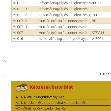
AL01111
Információgyűjtés és -elemzés, SZEG11
AL01113
Információgyűjtés és -elemzés
AL01112
Információgyűjtés és -elemzés, BP11
AL00712
Humán erőforrás menedzselése, BP11
AL00713
Humán erőforrás menedzselése
AL00711
Humán erőforrás menedzselése, SZEG11
AL01611
Az oktatás jogszabályi környezete, BP21
Tanre
Képzések karonként
ÁJTK Állam- és Jogtudományi Kar
ÁJTK-KT Állam- és Jogtudományi Kar Kecskemét
ÁOK Általános Orvostudományi Kar