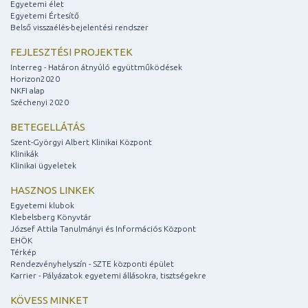
Egyetemi élet
Egyetemi Értesítő
Belső visszaélés-bejelentési rendszer
FEJLESZTÉSI PROJEKTEK
Interreg - Határon átnyúló együttműködések
Horizon2020
NKFI alap
Széchenyi 2020
BETEGELLÁTÁS
Szent-Györgyi Albert Klinikai Központ
Klinikák
Klinikai ügyeletek
HASZNOS LINKEK
Egyetemi klubok
Klebelsberg Könyvtár
József Attila Tanulmányi és Információs Központ
EHÖK
Térkép
Rendezvényhelyszín - SZTE központi épület
Karrier - Pályázatok egyetemi állásokra, tisztségekre
KÖVESS MINKET