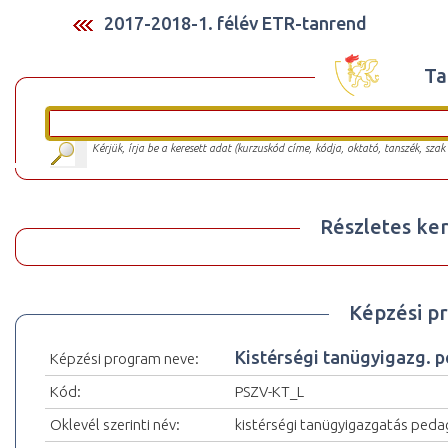
2017-2018-1. félév ETR-tanrend
Ta
Kérjük, írja be a keresett adat (kurzuskód címe, kódja, oktató, tanszék, szak
Részletes ker
Képzési p
Kistérségi tanügyigazg. pe
Képzési program neve:
Kód:
PSZV-KT_L
Oklevél szerinti név:
kistérségi tanügyigazgatás peda