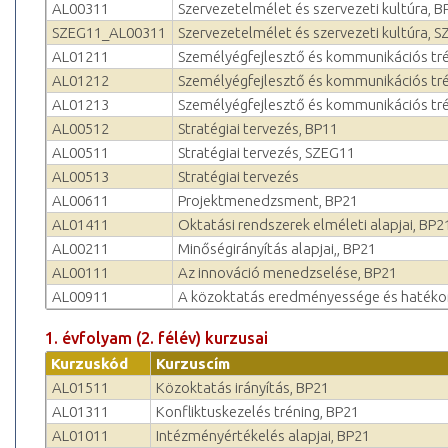
AL00311
Szervezetelmélet és szerveze­ti kultúra, B
SZEG11_AL00311
Szervezetelmélet és szerveze­ti kultúra, 
AL01211
Személyégfejlesztő és kommunikációs tr
AL01212
Személyégfejlesztő és kommunikációs tré
AL01213
Személyégfejlesztő és kommunikációs tr
AL00512
Stratégiai tervezés, BP11
AL00511
Stratégiai tervezés, SZEG11
AL00513
Stratégiai tervezés
AL00611
Projektmenedzsment, BP21
AL01411
Oktatási rendszerek elméleti alapjai, BP2
AL00211
Minőségirányítás alapjai,, BP21
AL00111
Az innováció menedzselése, BP21
AL00911
A közoktatás eredményessége és hatéko
1. évfolyam (2. félév) kurzusai
Kurzuskód
Kurzuscím
AL01511
Közoktatás irányítás, BP21
AL01311
Konfliktuskezelés tréning, BP21
AL01011
Intézményértékelés alapjai, BP21