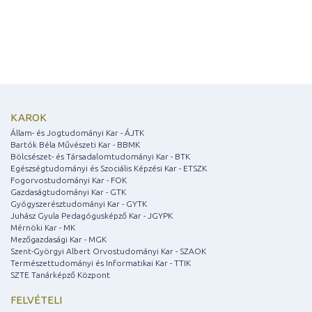
KAROK
Állam- és Jogtudományi Kar - ÁJTK
Bartók Béla Művészeti Kar - BBMK
Bölcsészet- és Társadalomtudományi Kar - BTK
Egészségtudományi és Szociális Képzési Kar - ETSZK
Fogorvostudományi Kar - FOK
Gazdaságtudományi Kar - GTK
Gyógyszerésztudományi Kar - GYTK
Juhász Gyula Pedagógusképző Kar - JGYPK
Mérnöki Kar - MK
Mezőgazdasági Kar - MGK
Szent-Györgyi Albert Orvostudományi Kar - SZAOK
Természettudományi és Informatikai Kar - TTIK
SZTE Tanárképző Központ
FELVÉTELI