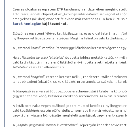
Ezen az oldalon az egyetem ETR tanulmányi rendszerében meghirdetett k
áttöltésre, ennek időpontját az „
Utolsó frissítés dátuma
” szövegnél ellenőr
amelyekhez (akikhez) az adott félévben már történt az ETR-ben kurzushi
karok honlapján
tájékozódhat.
Először az egyetemi félévet kell kiválasztania, ez az oldal tetején a „
… félé
nyílhegyekkel lépegetve lehetséges. Magán a feliraton való kattintás az old
A „
Tanrendi kereső
” mezőbe írt szöveggel általános keresést végezhet egy
Ha a „
Részletes keresési feltételek
” dobozt a jobbra mutató kettős >> nyílh
való kattintás után megjelenő listákból a kívánt tételeket (feltételenként
feltételek
” rész után ellenőrizheti.
A „
Tanrendi böngésző
” részben keresés nélkül, rendezett listákat áttekin
lehet elkezdeni (oktatók, szakok, képzési programok, tanszékek, ill. karok
A böngésző és a kereső többoszlopos eredménylistái általában a különböz
(egyszer az emelkedő, kétszer a csökkenő sorrendhez). Az aktuális rendez
A listák sorainak a végén található jobbra mutató kettős >> nyílhegyek r
való továbblépés esetén előfordulhat, hogy egy link már védett, nem nyi
vagy lépjen vissza a böngészője megfelelő gombjával, vagy jelentkezzen be
A „
Képzési programok szerinti kurzuskódlista
” képernyőn két adat rövidített