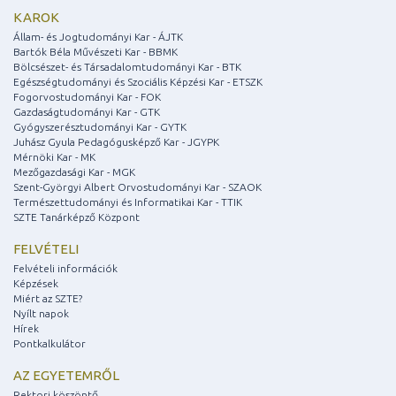
KAROK
Állam- és Jogtudományi Kar - ÁJTK
Bartók Béla Művészeti Kar - BBMK
Bölcsészet- és Társadalomtudományi Kar - BTK
Egészségtudományi és Szociális Képzési Kar - ETSZK
Fogorvostudományi Kar - FOK
Gazdaságtudományi Kar - GTK
Gyógyszerésztudományi Kar - GYTK
Juhász Gyula Pedagógusképző Kar - JGYPK
Mérnöki Kar - MK
Mezőgazdasági Kar - MGK
Szent-Györgyi Albert Orvostudományi Kar - SZAOK
Természettudományi és Informatikai Kar - TTIK
SZTE Tanárképző Központ
FELVÉTELI
Felvételi információk
Képzések
Miért az SZTE?
Nyílt napok
Hírek
Pontkalkulátor
AZ EGYETEMRŐL
Rektori köszöntő