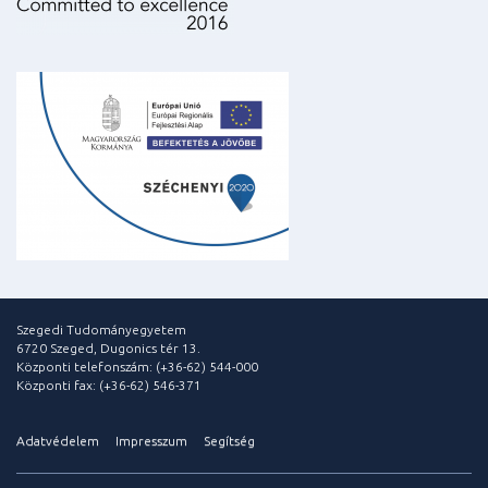
Szegedi Tudományegyetem
6720 Szeged, Dugonics tér 13.
Központi telefonszám: (+36-62) 544-000
Központi fax: (+36-62) 546-371
Adatvédelem
Impresszum
Segítség