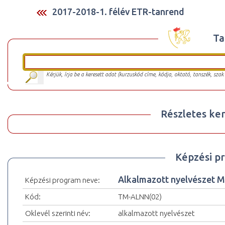
2017-2018-1. félév ETR-tanrend
Ta
Kérjük, írja be a keresett adat (kurzuskód címe, kódja, oktató, tanszék, szak
Részletes ker
Képzési p
Alkalmazott nyelvészet M
Képzési program neve:
Kód:
TM-ALNN(02)
Oklevél szerinti név:
alkalmazott nyelvészet