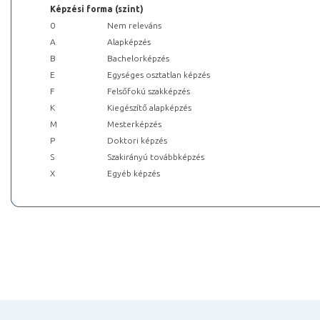
Képzési forma (szint)
0
Nem releváns
A
Alapképzés
B
Bachelorképzés
E
Egységes osztatlan képzés
F
Felsőfokú szakképzés
K
Kiegészítő alapképzés
M
Mesterképzés
P
Doktori képzés
S
Szakirányú továbbképzés
X
Egyéb képzés