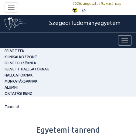
2026. augusztus 9., vasárnap
Toggle
EN
navigation
Szegedi Tudományegyetem
Toggl
navig
FELVETTEK
KLINIKAI KÖZPONT
FELVÉTELIZŐKNEK
FELVETT HALLGATÓKNAK
HALLGATÓKNAK
MUNKATÁRSAKNAK
ALUMNI
OKTATÁSI REND
Tanrend
Egyetemi tanrend