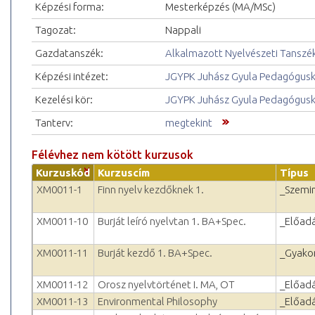
Képzési forma:
Mesterképzés (MA/MSc)
Tagozat:
Nappali
Gazdatanszék:
Alkalmazott Nyelvészeti Tanszé
Képzési intézet:
JGYPK Juhász Gyula Pedagógus
Kezelési kör:
JGYPK Juhász Gyula Pedagógus
Tanterv:
megtekint
Félévhez nem kötött kurzusok
Kurzuskód
Kurzuscím
Típus
XM0011-1
Finn nyelv kezdőknek 1.
_Szemi
XM0011-10
Burját leíró nyelvtan 1. BA+Spec.
_Előad
XM0011-11
Burját kezdő 1. BA+Spec.
_Gyakor
XM0011-12
Orosz nyelvtörténet I. MA, OT
_Előad
XM0011-13
Environmental Philosophy
_Előad