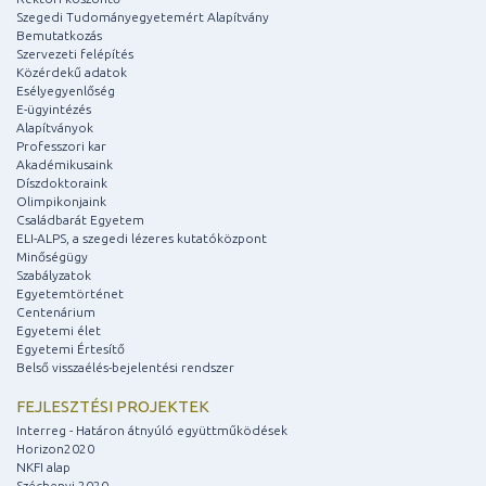
Szegedi Tudományegyetemért Alapítvány
Bemutatkozás
Szervezeti felépítés
Közérdekű adatok
Esélyegyenlőség
E-ügyintézés
Alapítványok
Professzori kar
Akadémikusaink
Díszdoktoraink
Olimpikonjaink
Családbarát Egyetem
ELI-ALPS, a szegedi lézeres kutatóközpont
Minőségügy
Szabályzatok
Egyetemtörténet
Centenárium
Egyetemi élet
Egyetemi Értesítő
Belső visszaélés-bejelentési rendszer
FEJLESZTÉSI PROJEKTEK
Interreg - Határon átnyúló együttműködések
Horizon2020
NKFI alap
Széchenyi 2020