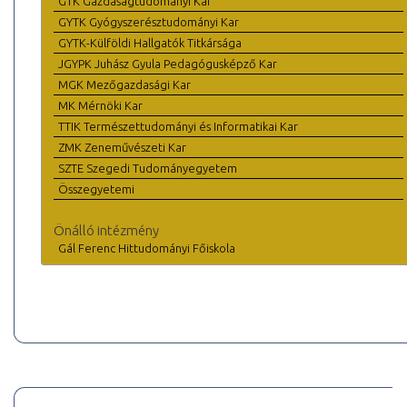
GTK Gazdaságtudományi Kar
GYTK Gyógyszerésztudományi Kar
GYTK-Külföldi Hallgatók Titkársága
JGYPK Juhász Gyula Pedagógusképző Kar
MGK Mezőgazdasági Kar
MK Mérnöki Kar
TTIK Természettudományi és Informatikai Kar
ZMK Zeneművészeti Kar
SZTE Szegedi Tudományegyetem
Összegyetemi
Önálló intézmény
Gál Ferenc Hittudományi Főiskola