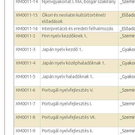
XM0011-14
Nyelvgyakorlat I. MA, bolgár szakirány
_Szemi
XM0011-15
Ókori és neolatin kultúrtörténeti
_Előad
előadások
XM0011-16
Interpretáció és eredeti felhalmozás
_Előad
XM0011-2
Finn nyelv kezdőknek 1.
_Szemi
XM0011-3
Japán nyelv kezdő 1.
_Gyakor
XM0011-4
Japán nyelv középhaladóknak 1.
_Gyakor
XM0011-5
Japán nyelv haladóknak 1.
_Gyakor
XM0011-6
Portugál nyelvfejlesztés V.
_Szemi
XM0011-7
Portugál nyelvfejlesztés I.
_Szemi
XM0011-8
Portugál nyelvfejlesztés VII.
_Szemi
XM0011-9
Portugál nyelvfejlesztés II.
_Szemi