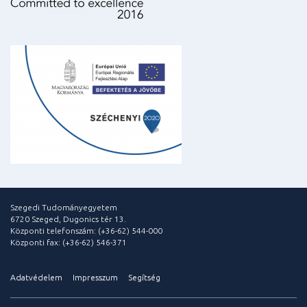
Szegedi Tudományegyetem
6720 Szeged, Dugonics tér 13.
Központi telefonszám: (+36-62) 544-000
Központi fax: (+36-62) 546-371
Adatvédelem
Impresszum
Segítség