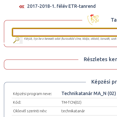
2017-2018-1. félév ETR-tanrend
Ta
Kérjük, írja be a keresett adat (kurzuskód címe, kódja, oktató, tanszék, szak
Részletes ker
Képzési p
Technikatanár MA_N (02)
Képzési program neve:
Kód:
TM-TCN(02)
Oklevél szerinti név:
technikatanár