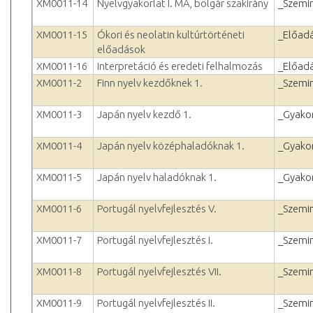
XM0011-14
Nyelvgyakorlat I. MA, bolgár szakirány
_Szemi
XM0011-15
Ókori és neolatin kultúrtörténeti
_Előad
előadások
XM0011-16
Interpretáció és eredeti felhalmozás
_Előad
XM0011-2
Finn nyelv kezdőknek 1.
_Szemi
XM0011-3
Japán nyelv kezdő 1.
_Gyakor
XM0011-4
Japán nyelv középhaladóknak 1.
_Gyakor
XM0011-5
Japán nyelv haladóknak 1.
_Gyakor
XM0011-6
Portugál nyelvfejlesztés V.
_Szemi
XM0011-7
Portugál nyelvfejlesztés I.
_Szemi
XM0011-8
Portugál nyelvfejlesztés VII.
_Szemi
XM0011-9
Portugál nyelvfejlesztés II.
_Szemi