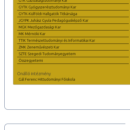
GTK Gazdaságtudományi Kar
GYTK Gyógyszerésztudományi Kar
GYTK-Külföldi Hallgatók Titkársága
JGYPK Juhász Gyula Pedagógusképző Kar
MGK Mezőgazdasági Kar
MK Mérnöki Kar
TTIK Természettudományi és Informatikai Kar
ZMK Zeneművészeti Kar
SZTE Szegedi Tudományegyetem
Összegyetemi
Önálló intézmény
Gál Ferenc Hittudományi Főiskola