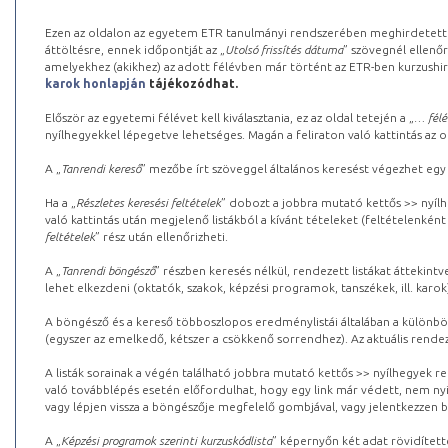
Ezen az oldalon az egyetem ETR tanulmányi rendszerében meghirdetett k
áttöltésre, ennek időpontját az „
Utolsó frissítés dátuma
” szövegnél ellenőr
amelyekhez (akikhez) az adott félévben már történt az ETR-ben kurzushi
karok honlapján
tájékozódhat.
Először az egyetemi félévet kell kiválasztania, ez az oldal tetején a „
… félé
nyílhegyekkel lépegetve lehetséges. Magán a feliraton való kattintás az old
A „
Tanrendi kereső
” mezőbe írt szöveggel általános keresést végezhet egy
Ha a „
Részletes keresési feltételek
” dobozt a jobbra mutató kettős >> nyílh
való kattintás után megjelenő listákból a kívánt tételeket (feltételenként
feltételek
” rész után ellenőrizheti.
A „
Tanrendi böngésző
” részben keresés nélkül, rendezett listákat áttekin
lehet elkezdeni (oktatók, szakok, képzési programok, tanszékek, ill. karok
A böngésző és a kereső többoszlopos eredménylistái általában a különböz
(egyszer az emelkedő, kétszer a csökkenő sorrendhez). Az aktuális rendez
A listák sorainak a végén található jobbra mutató kettős >> nyílhegyek r
való továbblépés esetén előfordulhat, hogy egy link már védett, nem nyi
vagy lépjen vissza a böngészője megfelelő gombjával, vagy jelentkezzen be
A „
Képzési programok szerinti kurzuskódlista
” képernyőn két adat rövidített