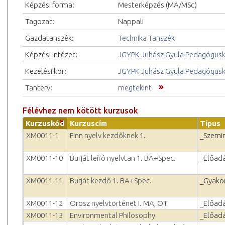
Képzési forma:
Mesterképzés (MA/MSc)
Tagozat:
Nappali
Gazdatanszék:
Technika Tanszék
Képzési intézet:
JGYPK Juhász Gyula Pedagógus
Kezelési kör:
JGYPK Juhász Gyula Pedagógus
Tanterv:
megtekint
Félévhez nem kötött kurzusok
Kurzuskód
Kurzuscím
Típus
XM0011-1
Finn nyelv kezdőknek 1.
_Szemi
XM0011-10
Burját leíró nyelvtan 1. BA+Spec.
_Előad
XM0011-11
Burját kezdő 1. BA+Spec.
_Gyakor
XM0011-12
Orosz nyelvtörténet I. MA, OT
_Előad
XM0011-13
Environmental Philosophy
_Előad