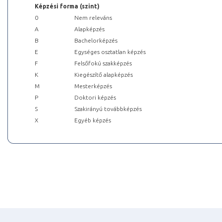
Képzési forma (szint)
0
Nem releváns
A
Alapképzés
B
Bachelorképzés
E
Egységes osztatlan képzés
F
Felsőfokú szakképzés
K
Kiegészítő alapképzés
M
Mesterképzés
P
Doktori képzés
S
Szakirányú továbbképzés
X
Egyéb képzés