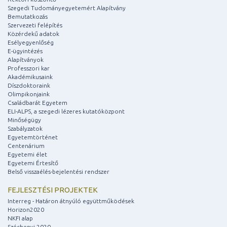
Szegedi Tudományegyetemért Alapítvány
Bemutatkozás
Szervezeti felépítés
Közérdekű adatok
Esélyegyenlőség
E-ügyintézés
Alapítványok
Professzori kar
Akadémikusaink
Díszdoktoraink
Olimpikonjaink
Családbarát Egyetem
ELI-ALPS, a szegedi lézeres kutatóközpont
Minőségügy
Szabályzatok
Egyetemtörténet
Centenárium
Egyetemi élet
Egyetemi Értesítő
Belső visszaélés-bejelentési rendszer
FEJLESZTÉSI PROJEKTEK
Interreg - Határon átnyúló együttműködések
Horizon2020
NKFI alap
Széchenyi 2020