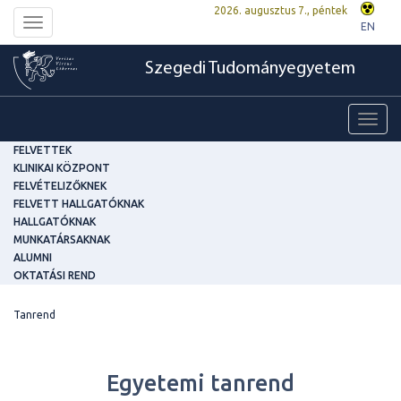
2026. augusztus 7., péntek
Toggle
EN
navigation
Szegedi Tudományegyetem
Toggl
navig
FELVETTEK
KLINIKAI KÖZPONT
FELVÉTELIZŐKNEK
FELVETT HALLGATÓKNAK
HALLGATÓKNAK
MUNKATÁRSAKNAK
ALUMNI
OKTATÁSI REND
Tanrend
Egyetemi tanrend