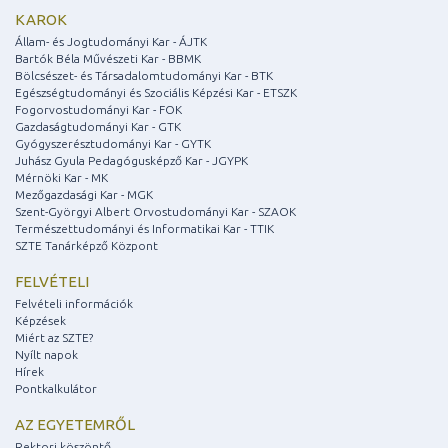
KAROK
Állam- és Jogtudományi Kar - ÁJTK
Bartók Béla Művészeti Kar - BBMK
Bölcsészet- és Társadalomtudományi Kar - BTK
Egészségtudományi és Szociális Képzési Kar - ETSZK
Fogorvostudományi Kar - FOK
Gazdaságtudományi Kar - GTK
Gyógyszerésztudományi Kar - GYTK
Juhász Gyula Pedagógusképző Kar - JGYPK
Mérnöki Kar - MK
Mezőgazdasági Kar - MGK
Szent-Györgyi Albert Orvostudományi Kar - SZAOK
Természettudományi és Informatikai Kar - TTIK
SZTE Tanárképző Központ
FELVÉTELI
Felvételi információk
Képzések
Miért az SZTE?
Nyílt napok
Hírek
Pontkalkulátor
AZ EGYETEMRŐL
Rektori köszöntő