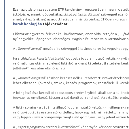
Ezen az oldalon az egyetem ETR tanulmányi rendszerében meghirdetett k
áttöltésre, ennek időpontját az „
Utolsó frissítés dátuma
” szövegnél ellenőr
amelyekhez (akikhez) az adott félévben már történt az ETR-ben kurzushi
karok honlapján
tájékozódhat.
Először az egyetemi félévet kell kiválasztania, ez az oldal tetején a „
… félé
nyílhegyekkel lépegetve lehetséges. Magán a feliraton való kattintás az old
A „
Tanrendi kereső
” mezőbe írt szöveggel általános keresést végezhet egy
Ha a „
Részletes keresési feltételek
” dobozt a jobbra mutató kettős >> nyílh
való kattintás után megjelenő listákból a kívánt tételeket (feltételenként
feltételek
” rész után ellenőrizheti.
A „
Tanrendi böngésző
” részben keresés nélkül, rendezett listákat áttekin
lehet elkezdeni (oktatók, szakok, képzési programok, tanszékek, ill. karok
A böngésző és a kereső többoszlopos eredménylistái általában a különböz
(egyszer az emelkedő, kétszer a csökkenő sorrendhez). Az aktuális rendez
A listák sorainak a végén található jobbra mutató kettős >> nyílhegyek r
való továbblépés esetén előfordulhat, hogy egy link már védett, nem nyi
vagy lépjen vissza a böngészője megfelelő gombjával, vagy jelentkezzen be
A „
Képzési programok szerinti kurzuskódlista
” képernyőn két adat rövidített