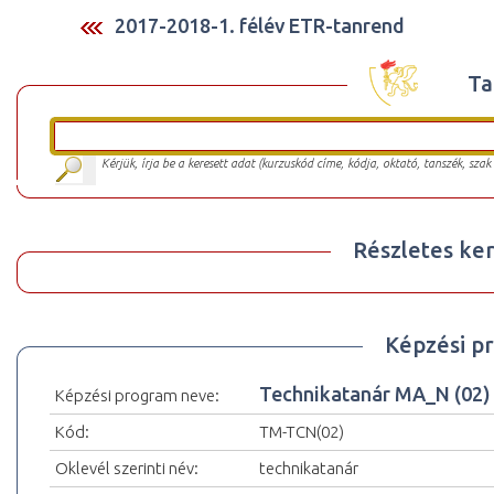
2017-2018-1. félév ETR-tanrend
Ta
Kérjük, írja be a keresett adat (kurzuskód címe, kódja, oktató, tanszék, szak
Részletes ker
Képzési p
Technikatanár MA_N (02)
Képzési program neve:
Kód:
TM-TCN(02)
Oklevél szerinti név:
technikatanár