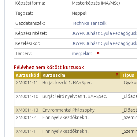
Képzési forma:
Mesterképzés (MA/MSc)
Tagozat:
Nappali
Gazdatanszék:
Technika Tanszék
Képzési intézet:
JGYPK Juhász Gyula Pedagógus
Kezelési kör:
JGYPK Juhász Gyula Pedagógus
Tanterv:
megtekint
Félévhez nem kötött kurzusok
Kurzuskód
Kurzuscím
Típus
XM0011-11
Burját kezdő 1. BA+Spec.
_Gyakor
XM0011-10
Burját leíró nyelvtan 1. BA+Spec.
_Előad
XM0011-13
Environmental Philosophy
_Előad
XM0011-2
Finn nyelv kezdőknek 1.
_Szemi
XM0011-1
Finn nyelv kezdőknek 1.
_Szemi