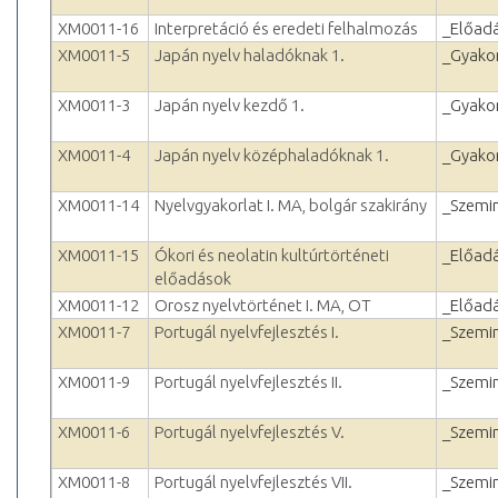
XM0011-16
Interpretáció és eredeti felhalmozás
_Előad
XM0011-5
Japán nyelv haladóknak 1.
_Gyakor
XM0011-3
Japán nyelv kezdő 1.
_Gyakor
XM0011-4
Japán nyelv középhaladóknak 1.
_Gyakor
XM0011-14
Nyelvgyakorlat I. MA, bolgár szakirány
_Szemi
XM0011-15
Ókori és neolatin kultúrtörténeti
_Előad
előadások
XM0011-12
Orosz nyelvtörténet I. MA, OT
_Előad
XM0011-7
Portugál nyelvfejlesztés I.
_Szemi
XM0011-9
Portugál nyelvfejlesztés II.
_Szemi
XM0011-6
Portugál nyelvfejlesztés V.
_Szemi
XM0011-8
Portugál nyelvfejlesztés VII.
_Szemi