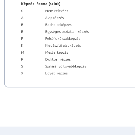
Képzési forma (szint)
0
Nem releváns
A
Alapképzés
B
Bachelorképzés
E
Egységes osztatlan képzés
F
Felsőfokú szakképzés
K
Kiegészítő alapképzés
M
Mesterképzés
P
Doktori képzés
S
Szakirányú továbbképzés
X
Egyéb képzés