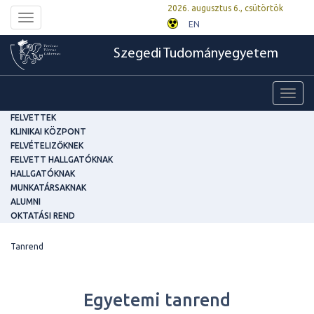
2026. augusztus 6., csütörtök
Toggle
EN
navigation
Szegedi Tudományegyetem
Toggl
navig
FELVETTEK
KLINIKAI KÖZPONT
FELVÉTELIZŐKNEK
FELVETT HALLGATÓKNAK
HALLGATÓKNAK
MUNKATÁRSAKNAK
ALUMNI
OKTATÁSI REND
Tanrend
Egyetemi tanrend