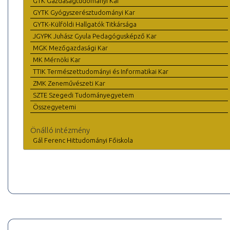
GTK Gazdaságtudományi Kar
GYTK Gyógyszerésztudományi Kar
GYTK-Külföldi Hallgatók Titkársága
JGYPK Juhász Gyula Pedagógusképző Kar
MGK Mezőgazdasági Kar
MK Mérnöki Kar
TTIK Természettudományi és Informatikai Kar
ZMK Zeneművészeti Kar
SZTE Szegedi Tudományegyetem
Összegyetemi
Önálló intézmény
Gál Ferenc Hittudományi Főiskola