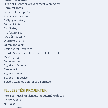
Szegedi Tudományegyetemért Alapítvány
Bemutatkozás
Szervezeti felépítés
Közérdekű adatok
Esélyegyenlőség
E-ügyintézés
Alapítványok
Professzori kar
Akadémikusaink
Díszdoktoraink
Olimpikonjaink
Családbarát Egyetem
ELI-ALPS, a szegedi lézeres kutatóközpont
Minőségügy
Szabályzatok
Egyetemtörténet
Centenárium
Egyetemi élet
Egyetemi Értesítő
Belső visszaélés-bejelentési rendszer
FEJLESZTÉSI PROJEKTEK
Interreg - Határon átnyúló együttműködések
Horizon2020
NKFI alap
Széchenyi 2020