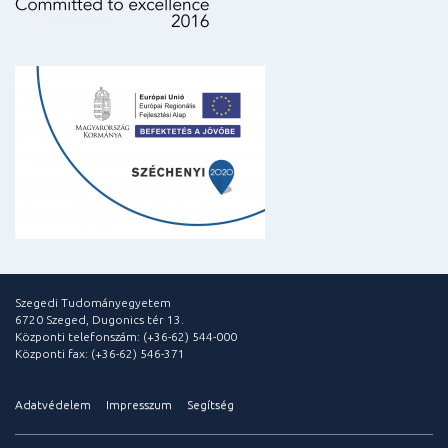
Szegedi Tudományegyetem
6720 Szeged, Dugonics tér 13.
Központi telefonszám: (+36-62) 544-000
Központi fax: (+36-62) 546-371
Adatvédelem
Impresszum
Segítség