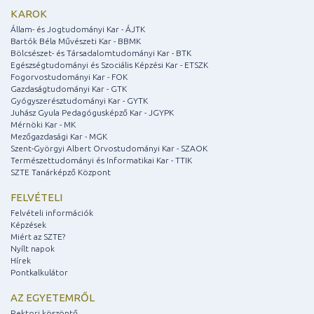
KAROK
Állam- és Jogtudományi Kar - ÁJTK
Bartók Béla Művészeti Kar - BBMK
Bölcsészet- és Társadalomtudományi Kar - BTK
Egészségtudományi és Szociális Képzési Kar - ETSZK
Fogorvostudományi Kar - FOK
Gazdaságtudományi Kar - GTK
Gyógyszerésztudományi Kar - GYTK
Juhász Gyula Pedagógusképző Kar - JGYPK
Mérnöki Kar - MK
Mezőgazdasági Kar - MGK
Szent-Györgyi Albert Orvostudományi Kar - SZAOK
Természettudományi és Informatikai Kar - TTIK
SZTE Tanárképző Központ
FELVÉTELI
Felvételi információk
Képzések
Miért az SZTE?
Nyílt napok
Hírek
Pontkalkulátor
AZ EGYETEMRŐL
Rektori köszöntő