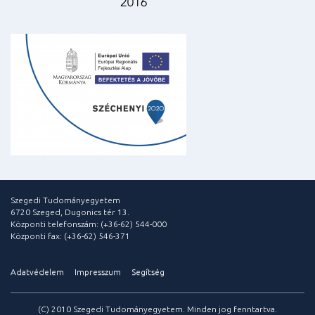
Szegedi Tudományegyetem
6720 Szeged, Dugonics tér 13.
Központi telefonszám: (+36-62) 544-000
Központi fax: (+36-62) 546-371
Adatvédelem
Impresszum
Segítség
(C) 2010 Szegedi Tudományegyetem. Minden jog fenntartva.