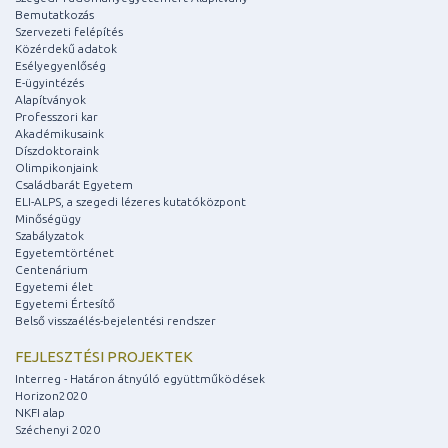
Bemutatkozás
Szervezeti felépítés
Közérdekű adatok
Esélyegyenlőség
E-ügyintézés
Alapítványok
Professzori kar
Akadémikusaink
Díszdoktoraink
Olimpikonjaink
Családbarát Egyetem
ELI-ALPS, a szegedi lézeres kutatóközpont
Minőségügy
Szabályzatok
Egyetemtörténet
Centenárium
Egyetemi élet
Egyetemi Értesítő
Belső visszaélés-bejelentési rendszer
FEJLESZTÉSI PROJEKTEK
Interreg - Határon átnyúló együttműködések
Horizon2020
NKFI alap
Széchenyi 2020