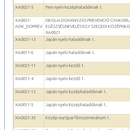
XA0021-5
Finn nyelv középhaladóknak 1.
XA0021-
ISKOLAI DOHÁNYZÁS PREVENCIÓ GYAKORL
AOK_DOPREV
EGÉSZSÉGNEVELÉS EGY SZEGEDI KÖZÉPISK
XA0021
XA0021-13
Japán nyelv haladóknak 1.
XA0011-6
Japán nyelv haladóknak 1.
XA0021-11
Japán nyelv kezdő 1.
XA0011-4
Japán nyelv kezdő 1.
XA0021-12
Japán nyelv középhaladóknak 1.
XA0011-5
Japán nyelv középhaladóknak 1.
XA0021-35
Közép-európai filmszeminárium 1.