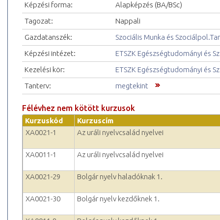
Képzési forma:
Alapképzés (BA/BSc)
Tagozat:
Nappali
Gazdatanszék:
Szociális Munka és Szociálpol.Ta
Képzési intézet:
ETSZK Egészségtudományi és Szo
Kezelési kör:
ETSZK Egészségtudományi és Szo
Tanterv:
megtekint
Félévhez nem kötött kurzusok
Kurzuskód
Kurzuscím
XA0021-1
Az uráli nyelvcsalád nyelvei
XA0011-1
Az uráli nyelvcsalád nyelvei
XA0021-29
Bolgár nyelv haladóknak 1.
XA0021-30
Bolgár nyelv kezdőknek 1.