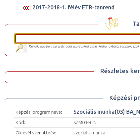
2017-2018-1. félév ETR-tanrend
Ta
Kérjük, írja be a keresett adat (kurzuskód címe, kódja, oktató, tanszék, szak
Részletes ker
Képzési p
Szociális munka(03) BA_
Képzési program neve:
Kód:
SZM03-B_N
Oklevél szerinti név:
szociális munka