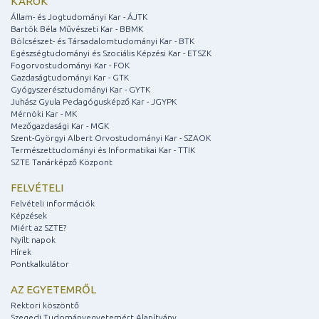
KAROK
Állam- és Jogtudományi Kar - ÁJTK
Bartók Béla Művészeti Kar - BBMK
Bölcsészet- és Társadalomtudományi Kar - BTK
Egészségtudományi és Szociális Képzési Kar - ETSZK
Fogorvostudományi Kar - FOK
Gazdaságtudományi Kar - GTK
Gyógyszerésztudományi Kar - GYTK
Juhász Gyula Pedagógusképző Kar - JGYPK
Mérnöki Kar - MK
Mezőgazdasági Kar - MGK
Szent-Györgyi Albert Orvostudományi Kar - SZAOK
Természettudományi és Informatikai Kar - TTIK
SZTE Tanárképző Központ
FELVÉTELI
Felvételi információk
Képzések
Miért az SZTE?
Nyílt napok
Hírek
Pontkalkulátor
AZ EGYETEMRŐL
Rektori köszöntő
Szegedi Tudományegyetemért Alapítvány