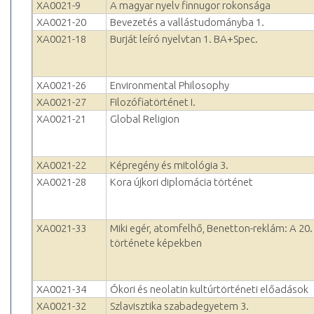
XA0021-9
A magyar nyelv finnugor rokonsága
XA0021-20
Bevezetés a vallástudományba 1.
XA0021-18
Burját leíró nyelvtan 1. BA+Spec.
XA0021-26
Environmental Philosophy
XA0021-27
Filozófiatörténet I.
XA0021-21
Global Religion
XA0021-22
Képregény és mitológia 3.
XA0021-28
Kora újkori diplomácia történet
XA0021-33
Miki egér, atomfelhő, Benetton-reklám: A 20
története képekben
XA0021-34
Ókori és neolatin kultúrtörténeti előadások
XA0021-32
Szlavisztika szabadegyetem 3.