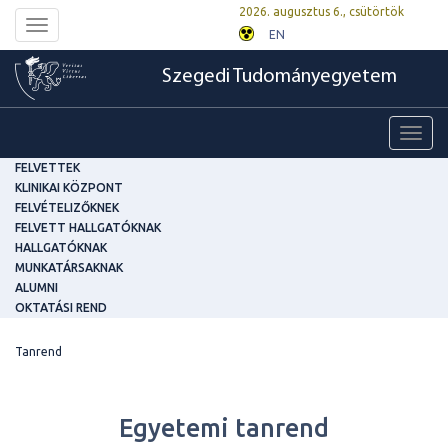
2026. augusztus 6., csütörtök
Toggle
EN
navigation
Szegedi Tudományegyetem
Toggl
navig
FELVETTEK
KLINIKAI KÖZPONT
FELVÉTELIZŐKNEK
FELVETT HALLGATÓKNAK
HALLGATÓKNAK
MUNKATÁRSAKNAK
ALUMNI
OKTATÁSI REND
Tanrend
Egyetemi tanrend