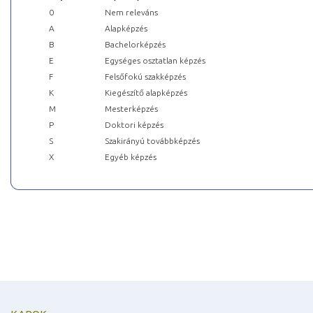
0
Nem releváns
A
Alapképzés
B
Bachelorképzés
E
Egységes osztatlan képzés
F
Felsőfokú szakképzés
K
Kiegészítő alapképzés
M
Mesterképzés
P
Doktori képzés
S
Szakirányú továbbképzés
X
Egyéb képzés