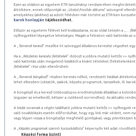
Ezen az oldalon az egyetem ETR tanulmányi rendszerében meghirdetett k
áttöltésre, ennek időpontját az „
Utolsó frissítés dátuma
” szövegnél ellenőr
amelyekhez (akikhez) az adott félévben már történt az ETR-ben kurzushi
karok honlapján
tájékozódhat.
Először az egyetemi félévet kell kiválasztania, ez az oldal tetején a „
… félé
nyílhegyekkel lépegetve lehetséges. Magán a feliraton való kattintás az old
A „
Tanrendi kereső
” mezőbe írt szöveggel általános keresést végezhet egy
Ha a „
Részletes keresési feltételek
” dobozt a jobbra mutató kettős >> nyílh
való kattintás után megjelenő listákból a kívánt tételeket (feltételenként
feltételek
” rész után ellenőrizheti.
A „
Tanrendi böngésző
” részben keresés nélkül, rendezett listákat áttekin
lehet elkezdeni (oktatók, szakok, képzési programok, tanszékek, ill. karok
A böngésző és a kereső többoszlopos eredménylistái általában a különböz
(egyszer az emelkedő, kétszer a csökkenő sorrendhez). Az aktuális rendez
A listák sorainak a végén található jobbra mutató kettős >> nyílhegyek r
való továbblépés esetén előfordulhat, hogy egy link már védett, nem nyi
vagy lépjen vissza a böngészője megfelelő gombjával, vagy jelentkezzen be
A „
Képzési programok szerinti kurzuskódlista
” képernyőn két adat rövidített
Képzési forma (szint)