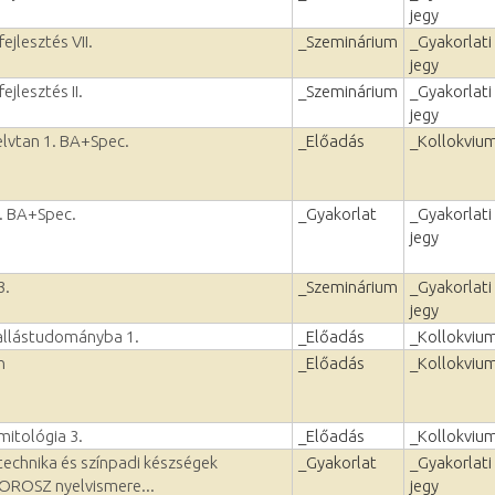
jegy
ejlesztés VII.
_Szeminárium
_Gyakorlati
jegy
ejlesztés II.
_Szeminárium
_Gyakorlati
jegy
yelvtan 1. BA+Spec.
_Előadás
_Kollokviu
1. BA+Spec.
_Gyakorlat
_Gyakorlati
jegy
3.
_Szeminárium
_Gyakorlati
jegy
allástudományba 1.
_Előadás
_Kollokviu
n
_Előadás
_Kollokviu
mitológia 3.
_Előadás
_Kollokviu
echnika és színpadi készségek
_Gyakorlat
_Gyakorlati
, OROSZ nyelvismere...
jegy