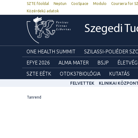
SZTE főoldal
Neptun
CooSpace
Modulo
Coursera for S
Közérdekű adatok
Szegedi T
ONE HEALTH SUMMIT
SZILASSI-POLIÉDER S
EFYE 2026
ALMA MATER
BSJP
ÉLETVÉG
SZTE EÉTK
OTDK37BIOLÓGIA
KUTATÁS
FELVETTEK
KLINIKAI KÖZPON
Tanrend