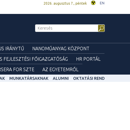
EN
2026. augusztus 7., péntek
S IRÁNYTŰ
NANOMŰANYAG KÖZPONT
ÉS FEJLESZTÉSI FŐIGAZGATÓSÁG
HR PORTÁL
SERA FOR SZTE
AZ EGYETEMRŐL
AK
MUNKATÁRSAKNAK
ALUMNI
OKTATÁSI REND