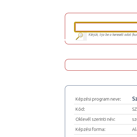
Kérjük, írja be a keresett adat (k
S
Képzési program neve:
Kód:
S
Oklevél szerinti név:
sz
Képzési forma:
Al