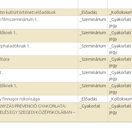
tin kultúrtörténeti előadások
_Előadás
_Kollokviu
 filmszeminárium 1.
_Szeminárium
_Gyakorlati
jegy
dőknek 1.
_Szeminárium
_Gyakorlati
jegy
zéphaladóknak 1.
_Szeminárium
_Gyakorlati
jegy
ltúra
_Szeminárium
_Gyakorlati
jegy
1.
_Szeminárium
_Gyakorlati
jegy
dőknek 1.
_Szeminárium
_Gyakorlati
jegy
v finnugor rokonsága
_Előadás
_Kollokviu
ÁNYZÁS PREVENCIÓ GYAKORLATA:
_Gyakorlat
_Gyakorlati
ELÉS EGY SZEGEDI KÖZÉPISKOLÁBAN –
jegy