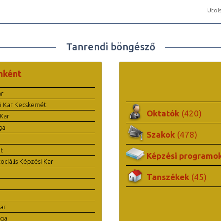
Utols
Tanrendi böngésző
nként
ar
i Kar Kecskemét
Oktatók
(420)
Kar
ga
Szakok
(478)
t
Képzési programo
ciális Képzési Kar
Tanszékek
(45)
ar
ága