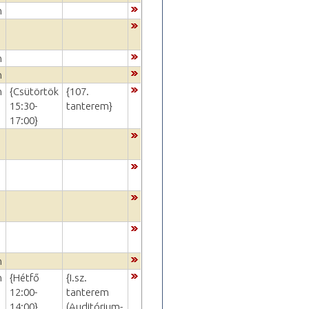
m
m
m
m
{Csütörtök
{107.
15:30-
tanterem}
17:00}
m
m
{Hétfő
{I.sz.
12:00-
tanterem
14:00}
(Auditórium-