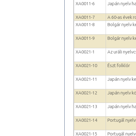
XA0011-6
Japán nyelv h
XA0011-7
A 60-as évek ro
XA0011-8
Bolgár nyelv 
XA0011-9
Bolgár nyelv ke
XA0021-1
Az uráli nyelv
XA0021-10
Észt folklór
XA0021-11
Japán nyelv k
XA0021-12
Japán nyelv k
XA0021-13
Japán nyelv h
XA0021-14
Portugál nyelv
XA0021-15
Portugál nyelvf