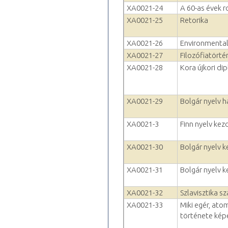
XA0021-24
A 60-as évek ro
XA0021-25
Retorika
XA0021-26
Environmental
XA0021-27
Filozófiatörtén
XA0021-28
Kora újkori di
XA0021-29
Bolgár nyelv h
XA0021-3
Finn nyelv kez
XA0021-30
Bolgár nyelv 
XA0021-31
Bolgár nyelv ke
XA0021-32
Szlavisztika 
XA0021-33
Miki egér, ato
története ké