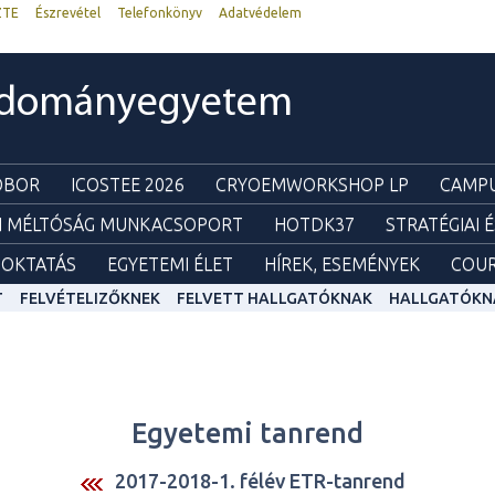
ZTE
Észrevétel
Telefonkönyv
Adatvédelem
udományegyetem
ZOBOR
ICOSTEE 2026
CRYOEMWORKSHOP LP
CAMPU
I MÉLTÓSÁG MUNKACSOPORT
HOTDK37
STRATÉGIAI 
OKTATÁS
EGYETEMI ÉLET
HÍREK, ESEMÉNYEK
COUR
T
FELVÉTELIZŐKNEK
FELVETT HALLGATÓKNAK
HALLGATÓKN
Egyetemi tanrend
2017-2018-1. félév ETR-tanrend