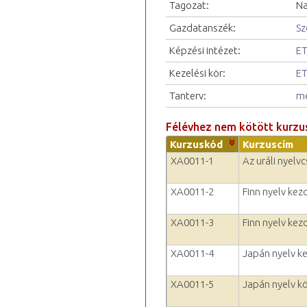
Tagozat:
Na
Gazdatanszék:
Sz
Képzési intézet:
ET
Kezelési kör:
ET
Tanterv:
me
Félévhez nem kötött kurzu
Kurzuskód
Kurzuscím
XA0011-1
Az uráli nyelv
XA0011-2
Finn nyelv kez
XA0011-3
Finn nyelv kez
XA0011-4
Japán nyelv k
XA0011-5
Japán nyelv k