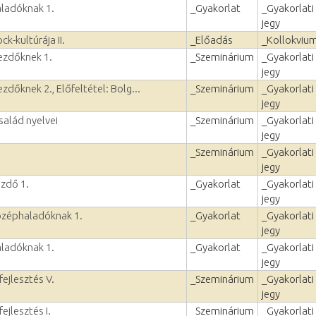
aladóknak 1.
_Gyakorlat
_Gyakorlati
jegy
ck-kultúrája II.
_Előadás
_Kollokviu
kezdőknek 1.
_Szeminárium
_Gyakorlati
jegy
zdőknek 2., Előfeltétel: Bolg...
_Szeminárium
_Gyakorlati
jegy
család nyelvei
_Szeminárium
_Gyakorlati
jegy
_Szeminárium
_Gyakorlati
jegy
ezdő 1.
_Gyakorlat
_Gyakorlati
jegy
özéphaladóknak 1.
_Gyakorlat
_Gyakorlati
jegy
aladóknak 1.
_Gyakorlat
_Gyakorlati
jegy
fejlesztés V.
_Szeminárium
_Gyakorlati
jegy
ejlesztés I.
_Szeminárium
_Gyakorlati