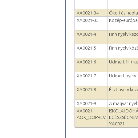
XA0021-34
Ókori és neola
XA0021-35
Közép-európai
XA0021-4
Finn nyelv kez
XA0021-5
Finn nyelv kö
XA0021-6
Udmurt filmku
XA0021-7
Udmurt nyelv 
XA0021-8
Észt nyelv kez
XA0021-9
A magyar nyel
XA0021-
ISKOLAI DOH
AOK_DOPREV
EGÉSZSÉGNEV
XA0021