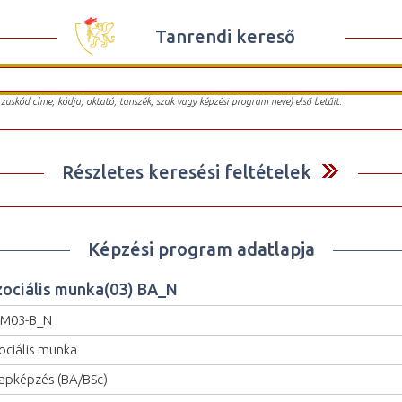
Tanrendi kereső
urzuskód címe, kódja, oktató, tanszék, szak vagy képzési program neve) első betűit.
Részletes keresési feltételek
Képzési program adatlapja
zociális munka(03) BA_N
ZM03-B_N
ociális munka
apképzés (BA/BSc)