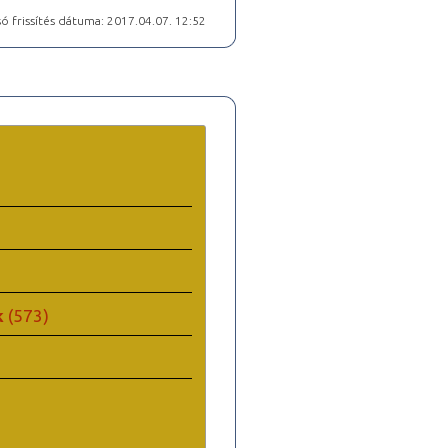
ó frissítés dátuma: 2017.04.07. 12:52
k
(573)