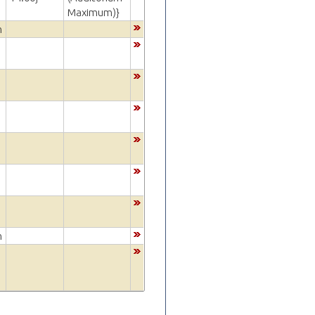
Maximum)}
m
m