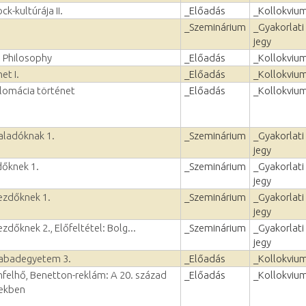
ck-kultúrája II.
_Előadás
_Kollokviu
_Szeminárium
_Gyakorlati
jegy
 Philosophy
_Előadás
_Kollokviu
et I.
_Előadás
_Kollokviu
plomácia történet
_Előadás
_Kollokviu
aladóknak 1.
_Szeminárium
_Gyakorlati
jegy
dőknek 1.
_Szeminárium
_Gyakorlati
jegy
kezdőknek 1.
_Szeminárium
_Gyakorlati
jegy
zdőknek 2., Előfeltétel: Bolg...
_Szeminárium
_Gyakorlati
jegy
szabadegyetem 3.
_Előadás
_Kollokviu
mfelhő, Benetton-reklám: A 20. század
_Előadás
_Kollokviu
pekben