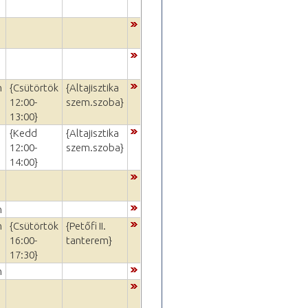
m
{Csütörtök
{Altajisztika
12:00-
szem.szoba}
13:00}
{Kedd
{Altajisztika
12:00-
szem.szoba}
14:00}
m
m
{Csütörtök
{Petőfi II.
16:00-
tanterem}
17:30}
m