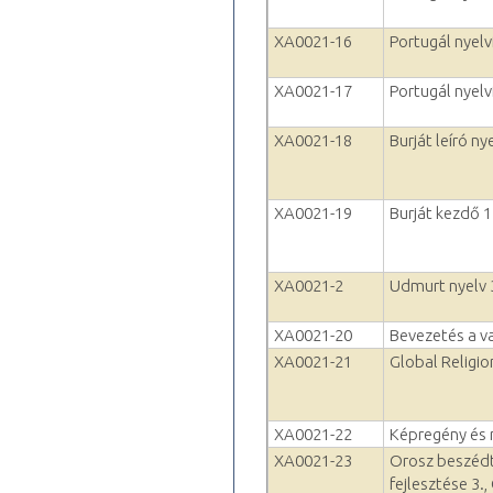
XA0021-16
Portugál nyelvf
XA0021-17
Portugál nyelvf
XA0021-18
Burját leíró n
XA0021-19
Burját kezdő 
XA0021-2
Udmurt nyelv 
XA0021-20
Bevezetés a v
XA0021-21
Global Religio
XA0021-22
Képregény és 
XA0021-23
Orosz beszédt
fejlesztése 3.