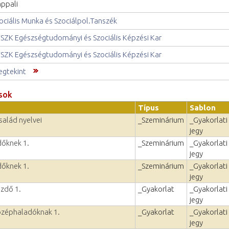
ppali
ociális Munka és Szociálpol.Tanszék
SZK Egészségtudományi és Szociális Képzési Kar
SZK Egészségtudományi és Szociális Képzési Kar
gtekint
sok
Típus
Sablon
család nyelvei
_Szeminárium
_Gyakorlati
jegy
dőknek 1.
_Szeminárium
_Gyakorlati
jegy
dőknek 1.
_Szeminárium
_Gyakorlati
jegy
ezdő 1.
_Gyakorlat
_Gyakorlati
jegy
özéphaladóknak 1.
_Gyakorlat
_Gyakorlati
jegy