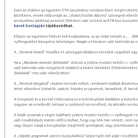
Ezen az oldalon az egyetem ETR tanulmányi rendszerében meghirdetett k
áttöltésre, ennek időpontját az „
Utolsó frissítés dátuma
” szövegnél ellenőr
amelyekhez (akikhez) az adott félévben már történt az ETR-ben kurzushi
karok honlapján
tájékozódhat.
Először az egyetemi félévet kell kiválasztania, ez az oldal tetején a „
… félé
nyílhegyekkel lépegetve lehetséges. Magán a feliraton való kattintás az old
A „
Tanrendi kereső
” mezőbe írt szöveggel általános keresést végezhet egy
Ha a „
Részletes keresési feltételek
” dobozt a jobbra mutató kettős >> nyílh
való kattintás után megjelenő listákból a kívánt tételeket (feltételenként
feltételek
” rész után ellenőrizheti.
A „
Tanrendi böngésző
” részben keresés nélkül, rendezett listákat áttekin
lehet elkezdeni (oktatók, szakok, képzési programok, tanszékek, ill. karok
A böngésző és a kereső többoszlopos eredménylistái általában a különböz
(egyszer az emelkedő, kétszer a csökkenő sorrendhez). Az aktuális rendez
A listák sorainak a végén található jobbra mutató kettős >> nyílhegyek r
való továbblépés esetén előfordulhat, hogy egy link már védett, nem nyi
vagy lépjen vissza a böngészője megfelelő gombjával, vagy jelentkezzen be
A „
Képzési programok szerinti kurzuskódlista
” képernyőn két adat rövidített