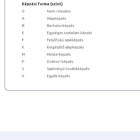
Képzési forma (szint)
0
Nem releváns
A
Alapképzés
B
Bachelorképzés
E
Egységes osztatlan képzés
F
Felsőfokú szakképzés
K
Kiegészítő alapképzés
M
Mesterképzés
P
Doktori képzés
S
Szakirányú továbbképzés
X
Egyéb képzés