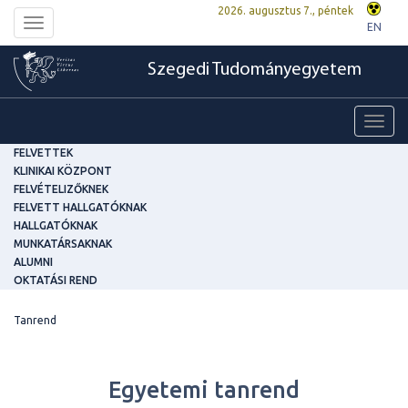
2026. augusztus 7., péntek
Toggle
EN
navigation
Szegedi Tudományegyetem
Toggl
navig
FELVETTEK
KLINIKAI KÖZPONT
FELVÉTELIZŐKNEK
FELVETT HALLGATÓKNAK
HALLGATÓKNAK
MUNKATÁRSAKNAK
ALUMNI
OKTATÁSI REND
Tanrend
Egyetemi tanrend