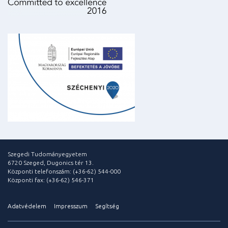
Szegedi Tudományegyetem
6720 Szeged, Dugonics tér 13.
Központi telefonszám: (+36-62) 544-000
Központi fax: (+36-62) 546-371
Adatvédelem
Impresszum
Segítség