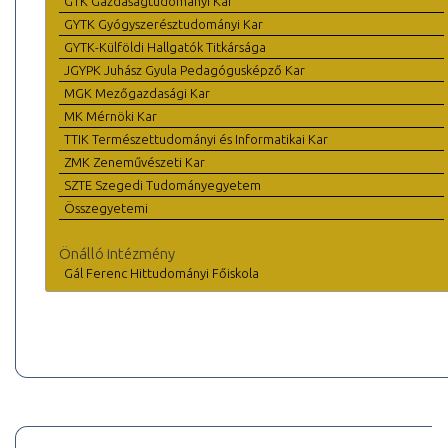
GTK Gazdaságtudományi Kar
GYTK Gyógyszerésztudományi Kar
GYTK-Külföldi Hallgatók Titkársága
JGYPK Juhász Gyula Pedagógusképző Kar
MGK Mezőgazdasági Kar
MK Mérnöki Kar
TTIK Természettudományi és Informatikai Kar
ZMK Zeneművészeti Kar
SZTE Szegedi Tudományegyetem
Összegyetemi
Önálló intézmény
Gál Ferenc Hittudományi Főiskola