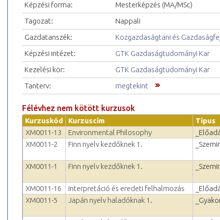
Képzési forma:
Mesterképzés (MA/MSc)
Tagozat:
Nappali
Gazdatanszék:
Közgazdaságtani és Gazdaságfejl
Képzési intézet:
GTK Gazdaságtudományi Kar
Kezelési kör:
GTK Gazdaságtudományi Kar
Tanterv:
megtekint
Félévhez nem kötött kurzusok
Kurzuskód
Kurzuscím
Típus
XM0011-13
Environmental Philosophy
_Előad
XM0011-2
Finn nyelv kezdőknek 1.
_Szemi
XM0011-1
Finn nyelv kezdőknek 1.
_Szemi
XM0011-16
Interpretáció és eredeti felhalmozás
_Előad
XM0011-5
Japán nyelv haladóknak 1.
_Gyakor