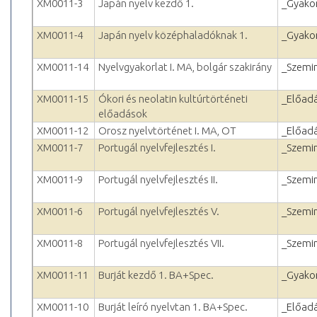
XM0011-3
Japán nyelv kezdő 1.
_Gyakor
XM0011-4
Japán nyelv középhaladóknak 1.
_Gyakor
XM0011-14
Nyelvgyakorlat I. MA, bolgár szakirány
_Szemi
XM0011-15
Ókori és neolatin kultúrtörténeti
_Előad
előadások
XM0011-12
Orosz nyelvtörténet I. MA, OT
_Előad
XM0011-7
Portugál nyelvfejlesztés I.
_Szemi
XM0011-9
Portugál nyelvfejlesztés II.
_Szemi
XM0011-6
Portugál nyelvfejlesztés V.
_Szemi
XM0011-8
Portugál nyelvfejlesztés VII.
_Szemi
XM0011-11
Burját kezdő 1. BA+Spec.
_Gyakor
XM0011-10
Burját leíró nyelvtan 1. BA+Spec.
_Előad