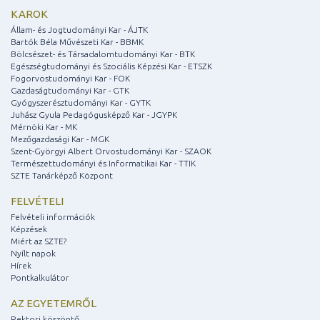
KAROK
Állam- és Jogtudományi Kar - ÁJTK
Bartók Béla Művészeti Kar - BBMK
Bölcsészet- és Társadalomtudományi Kar - BTK
Egészségtudományi és Szociális Képzési Kar - ETSZK
Fogorvostudományi Kar - FOK
Gazdaságtudományi Kar - GTK
Gyógyszerésztudományi Kar - GYTK
Juhász Gyula Pedagógusképző Kar - JGYPK
Mérnöki Kar - MK
Mezőgazdasági Kar - MGK
Szent-Györgyi Albert Orvostudományi Kar - SZAOK
Természettudományi és Informatikai Kar - TTIK
SZTE Tanárképző Központ
FELVÉTELI
Felvételi információk
Képzések
Miért az SZTE?
Nyílt napok
Hírek
Pontkalkulátor
AZ EGYETEMRŐL
Rektori köszöntő