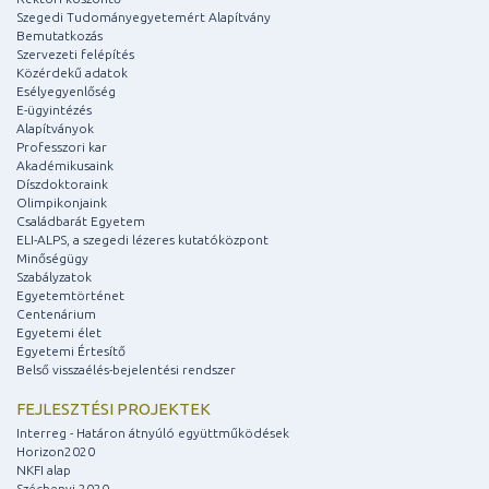
Szegedi Tudományegyetemért Alapítvány
Bemutatkozás
Szervezeti felépítés
Közérdekű adatok
Esélyegyenlőség
E-ügyintézés
Alapítványok
Professzori kar
Akadémikusaink
Díszdoktoraink
Olimpikonjaink
Családbarát Egyetem
ELI-ALPS, a szegedi lézeres kutatóközpont
Minőségügy
Szabályzatok
Egyetemtörténet
Centenárium
Egyetemi élet
Egyetemi Értesítő
Belső visszaélés-bejelentési rendszer
FEJLESZTÉSI PROJEKTEK
Interreg - Határon átnyúló együttműködések
Horizon2020
NKFI alap
Széchenyi 2020