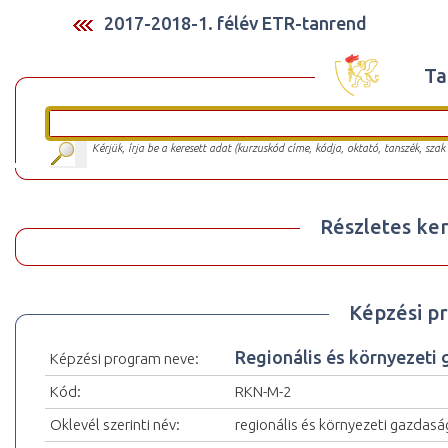
2017-2018-1. félév ETR-tanrend
Ta
Kérjük, írja be a keresett adat (kurzuskód címe, kódja, oktató, tanszék, szak
Részletes ker
Képzési p
Regionális és környezeti
Képzési program neve:
Kód:
RKN-M-2
Oklevél szerinti név:
regionális és környezeti gazdas