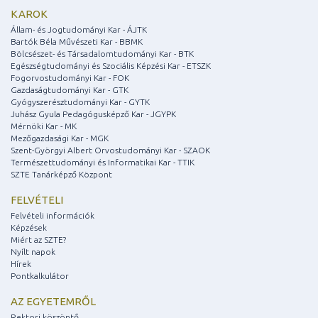
KAROK
Állam- és Jogtudományi Kar - ÁJTK
Bartók Béla Művészeti Kar - BBMK
Bölcsészet- és Társadalomtudományi Kar - BTK
Egészségtudományi és Szociális Képzési Kar - ETSZK
Fogorvostudományi Kar - FOK
Gazdaságtudományi Kar - GTK
Gyógyszerésztudományi Kar - GYTK
Juhász Gyula Pedagógusképző Kar - JGYPK
Mérnöki Kar - MK
Mezőgazdasági Kar - MGK
Szent-Györgyi Albert Orvostudományi Kar - SZAOK
Természettudományi és Informatikai Kar - TTIK
SZTE Tanárképző Központ
FELVÉTELI
Felvételi információk
Képzések
Miért az SZTE?
Nyílt napok
Hírek
Pontkalkulátor
AZ EGYETEMRŐL
Rektori köszöntő