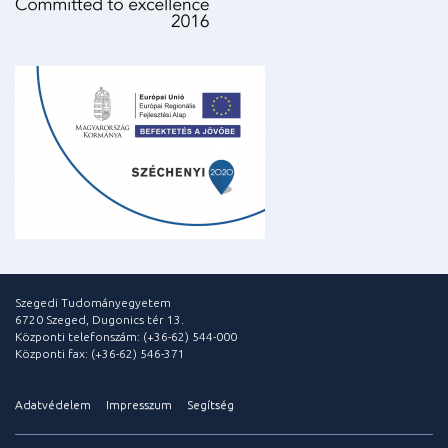
Szegedi Tudományegyetem
6720 Szeged, Dugonics tér 13.
Központi telefonszám: (+36-62) 544-000
Központi fax: (+36-62) 546-371
Adatvédelem
Impresszum
Segítség