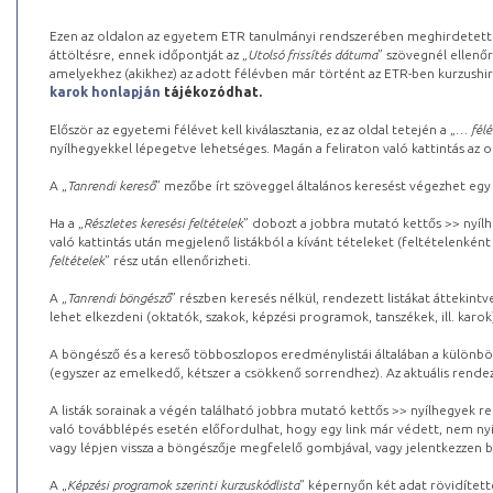
Ezen az oldalon az egyetem ETR tanulmányi rendszerében meghirdetett k
áttöltésre, ennek időpontját az „
Utolsó frissítés dátuma
” szövegnél ellenőr
amelyekhez (akikhez) az adott félévben már történt az ETR-ben kurzushi
karok honlapján
tájékozódhat.
Először az egyetemi félévet kell kiválasztania, ez az oldal tetején a „
… félé
nyílhegyekkel lépegetve lehetséges. Magán a feliraton való kattintás az old
A „
Tanrendi kereső
” mezőbe írt szöveggel általános keresést végezhet egy
Ha a „
Részletes keresési feltételek
” dobozt a jobbra mutató kettős >> nyílh
való kattintás után megjelenő listákból a kívánt tételeket (feltételenként
feltételek
” rész után ellenőrizheti.
A „
Tanrendi böngésző
” részben keresés nélkül, rendezett listákat áttekin
lehet elkezdeni (oktatók, szakok, képzési programok, tanszékek, ill. karok
A böngésző és a kereső többoszlopos eredménylistái általában a különböz
(egyszer az emelkedő, kétszer a csökkenő sorrendhez). Az aktuális rendez
A listák sorainak a végén található jobbra mutató kettős >> nyílhegyek r
való továbblépés esetén előfordulhat, hogy egy link már védett, nem nyi
vagy lépjen vissza a böngészője megfelelő gombjával, vagy jelentkezzen be
A „
Képzési programok szerinti kurzuskódlista
” képernyőn két adat rövidített