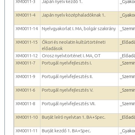
XM0011-3
Japán nyelv kezdő 1.
_Gyakor
XM0011-4
Japán nyelv középhaladóknak 1.
_Gyakor
XM0011-14
Nyelvgyakorlat I. MA, bolgár szakirány
_Szemi
XM0011-15
Ókori és neolatin kultúrtörténeti
_Előad
előadások
XM0011-12
Orosz nyelvtörténet I. MA, OT
_Előad
XM0011-7
Portugál nyelvfejlesztés I.
_Szemi
XM0011-9
Portugál nyelvfejlesztés II.
_Szemi
XM0011-6
Portugál nyelvfejlesztés V.
_Szemi
XM0011-8
Portugál nyelvfejlesztés VII.
_Szemi
XM0011-10
Burját leíró nyelvtan 1. BA+Spec.
_Előad
XM0011-11
Burját kezdő 1. BA+Spec.
_Gyakor