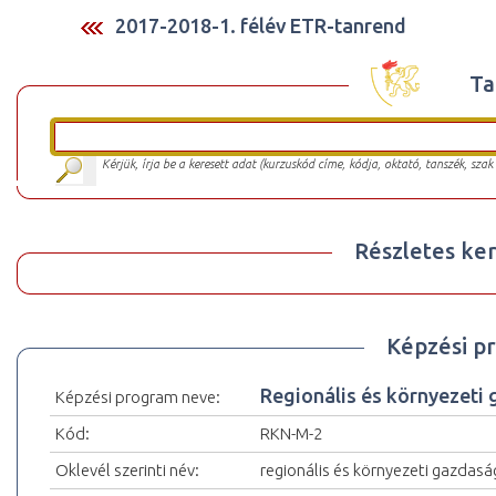
2017-2018-1. félév ETR-tanrend
Ta
Kérjük, írja be a keresett adat (kurzuskód címe, kódja, oktató, tanszék, szak
Részletes ker
Képzési p
Regionális és környezeti
Képzési program neve:
Kód:
RKN-M-2
Oklevél szerinti név:
regionális és környezeti gazdas