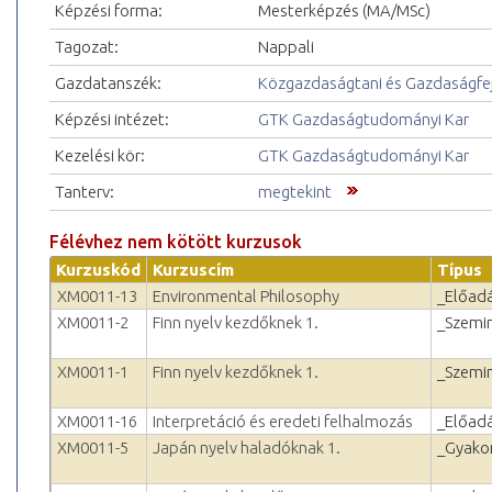
Képzési forma:
Mesterképzés (MA/MSc)
Tagozat:
Nappali
Gazdatanszék:
Közgazdaságtani és Gazdaságfejl
Képzési intézet:
GTK Gazdaságtudományi Kar
Kezelési kör:
GTK Gazdaságtudományi Kar
Tanterv:
megtekint
Félévhez nem kötött kurzusok
Kurzuskód
Kurzuscím
Típus
XM0011-13
Environmental Philosophy
_Előad
XM0011-2
Finn nyelv kezdőknek 1.
_Szemi
XM0011-1
Finn nyelv kezdőknek 1.
_Szemi
XM0011-16
Interpretáció és eredeti felhalmozás
_Előad
XM0011-5
Japán nyelv haladóknak 1.
_Gyakor