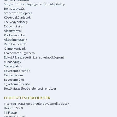
Szegedi Tudományegyetemért Alapítvány
Bemutatkozás
Szervezeti felépítés
Közérdekű adatok
Esélyegyenlőség
E-ügyintézés
Alapítványok
Professzori kar
Akadémikusaink
Díszdoktoraink
Olimpikonjaink
Családbarát Egyetem
ELI-ALPS, a szegedi lézeres kutatóközpont
Minőségügy
Szabályzatok
Egyetemtörténet
Centenárium
Egyetemi élet
Egyetemi Értesítő
Belső visszaélés-bejelentési rendszer
FEJLESZTÉSI PROJEKTEK
Interreg - Határon átnyúló együttműködések
Horizon2020
NKFI alap
Széchenyi 2020