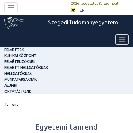
2026. augusztus 8., szombat
Toggle
EN
navigation
Szegedi Tudományegyetem
Toggl
navig
FELVETTEK
KLINIKAI KÖZPONT
FELVÉTELIZŐKNEK
FELVETT HALLGATÓKNAK
HALLGATÓKNAK
MUNKATÁRSAKNAK
ALUMNI
OKTATÁSI REND
Tanrend
Egyetemi tanrend