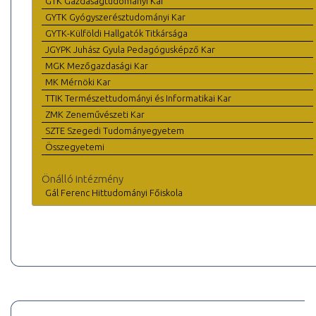
GTK Gazdaságtudományi Kar
GYTK Gyógyszerésztudományi Kar
GYTK-Külföldi Hallgatók Titkársága
JGYPK Juhász Gyula Pedagógusképző Kar
MGK Mezőgazdasági Kar
MK Mérnöki Kar
TTIK Természettudományi és Informatikai Kar
ZMK Zeneművészeti Kar
SZTE Szegedi Tudományegyetem
Összegyetemi
Önálló intézmény
Gál Ferenc Hittudományi Főiskola