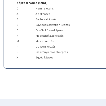
Képzési forma (szint)
0
Nem releváns
A
Alapképzés
B
Bachelorképzés
E
Egységes osztatlan képzés
F
Felsőfokú szakképzés
K
Kiegészítő alapképzés
M
Mesterképzés
P
Doktori képzés
S
Szakirányú továbbképzés
X
Egyéb képzés