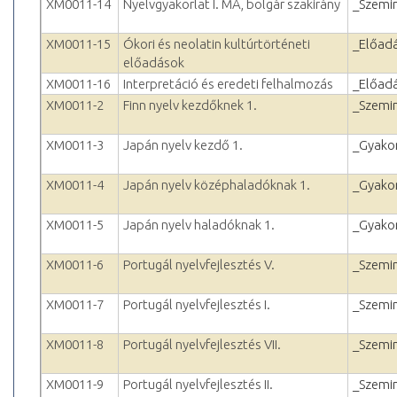
XM0011-14
Nyelvgyakorlat I. MA, bolgár szakirány
_Szemi
XM0011-15
Ókori és neolatin kultúrtörténeti
_Előad
előadások
XM0011-16
Interpretáció és eredeti felhalmozás
_Előad
XM0011-2
Finn nyelv kezdőknek 1.
_Szemi
XM0011-3
Japán nyelv kezdő 1.
_Gyakor
XM0011-4
Japán nyelv középhaladóknak 1.
_Gyakor
XM0011-5
Japán nyelv haladóknak 1.
_Gyakor
XM0011-6
Portugál nyelvfejlesztés V.
_Szemi
XM0011-7
Portugál nyelvfejlesztés I.
_Szemi
XM0011-8
Portugál nyelvfejlesztés VII.
_Szemi
XM0011-9
Portugál nyelvfejlesztés II.
_Szemi