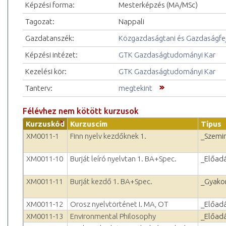
Képzési forma:
Mesterképzés (MA/MSc)
Tagozat:
Nappali
Gazdatanszék:
Közgazdaságtani és Gazdaságfejl
Képzési intézet:
GTK Gazdaságtudományi Kar
Kezelési kör:
GTK Gazdaságtudományi Kar
Tanterv:
megtekint
Félévhez nem kötött kurzusok
Kurzuskód
Kurzuscím
Típus
XM0011-1
Finn nyelv kezdőknek 1.
_Szemi
XM0011-10
Burját leíró nyelvtan 1. BA+Spec.
_Előad
XM0011-11
Burját kezdő 1. BA+Spec.
_Gyakor
XM0011-12
Orosz nyelvtörténet I. MA, OT
_Előad
XM0011-13
Environmental Philosophy
_Előad