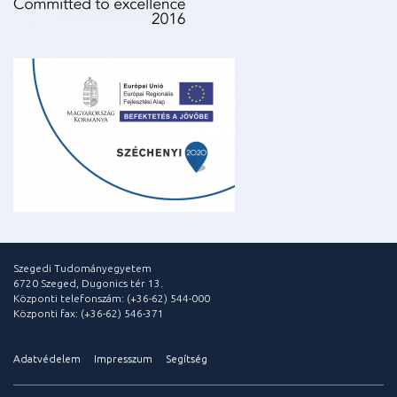
Szegedi Tudományegyetem
6720 Szeged, Dugonics tér 13.
Központi telefonszám: (+36-62) 544-000
Központi fax: (+36-62) 546-371
Adatvédelem
Impresszum
Segítség