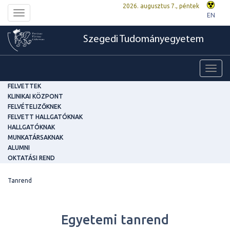
2026. augusztus 7., péntek
Toggle
EN
navigation
Szegedi Tudományegyetem
Toggl
navig
FELVETTEK
KLINIKAI KÖZPONT
FELVÉTELIZŐKNEK
FELVETT HALLGATÓKNAK
HALLGATÓKNAK
MUNKATÁRSAKNAK
ALUMNI
OKTATÁSI REND
Tanrend
Egyetemi tanrend