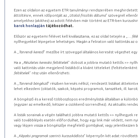
Ezen az oldalon az egyetem ETR tanulmányi rendszerében meghirdetett k
áttöltésre, ennek időpontját az „
Utolsó frissítés dátuma
” szövegnél ellenőr
amelyekhez (akikhez) az adott félévben már történt az ETR-ben kurzushi
karok honlapján
tájékozódhat.
Először az egyetemi félévet kell kiválasztania, ez az oldal tetején a „
… félé
nyílhegyekkel lépegetve lehetséges. Magán a feliraton való kattintás az old
A „
Tanrendi kereső
” mezőbe írt szöveggel általános keresést végezhet egy
Ha a „
Részletes keresési feltételek
” dobozt a jobbra mutató kettős >> nyílh
való kattintás után megjelenő listákból a kívánt tételeket (feltételenként
feltételek
” rész után ellenőrizheti.
A „
Tanrendi böngésző
” részben keresés nélkül, rendezett listákat áttekin
lehet elkezdeni (oktatók, szakok, képzési programok, tanszékek, ill. karok
A böngésző és a kereső többoszlopos eredménylistái általában a különböz
(egyszer az emelkedő, kétszer a csökkenő sorrendhez). Az aktuális rendez
A listák sorainak a végén található jobbra mutató kettős >> nyílhegyek r
való továbblépés esetén előfordulhat, hogy egy link már védett, nem nyi
vagy lépjen vissza a böngészője megfelelő gombjával, vagy jelentkezzen be
A „
Képzési programok szerinti kurzuskódlista
” képernyőn két adat rövidített