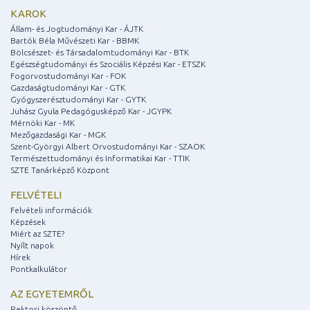
KAROK
Állam- és Jogtudományi Kar - ÁJTK
Bartók Béla Művészeti Kar - BBMK
Bölcsészet- és Társadalomtudományi Kar - BTK
Egészségtudományi és Szociális Képzési Kar - ETSZK
Fogorvostudományi Kar - FOK
Gazdaságtudományi Kar - GTK
Gyógyszerésztudományi Kar - GYTK
Juhász Gyula Pedagógusképző Kar - JGYPK
Mérnöki Kar - MK
Mezőgazdasági Kar - MGK
Szent-Györgyi Albert Orvostudományi Kar - SZAOK
Természettudományi és Informatikai Kar - TTIK
SZTE Tanárképző Központ
FELVÉTELI
Felvételi információk
Képzések
Miért az SZTE?
Nyílt napok
Hírek
Pontkalkulátor
AZ EGYETEMRŐL
Rektori köszöntő