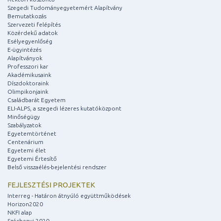
Szegedi Tudományegyetemért Alapítvány
Bemutatkozás
Szervezeti felépítés
Közérdekű adatok
Esélyegyenlőség
E-ügyintézés
Alapítványok
Professzori kar
Akadémikusaink
Díszdoktoraink
Olimpikonjaink
Családbarát Egyetem
ELI-ALPS, a szegedi lézeres kutatóközpont
Minőségügy
Szabályzatok
Egyetemtörténet
Centenárium
Egyetemi élet
Egyetemi Értesítő
Belső visszaélés-bejelentési rendszer
FEJLESZTÉSI PROJEKTEK
Interreg - Határon átnyúló együttműködések
Horizon2020
NKFI alap
Széchenyi 2020