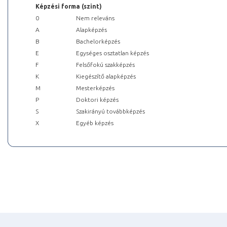
Képzési forma (szint)
0
Nem releváns
A
Alapképzés
B
Bachelorképzés
E
Egységes osztatlan képzés
F
Felsőfokú szakképzés
K
Kiegészítő alapképzés
M
Mesterképzés
P
Doktori képzés
S
Szakirányú továbbképzés
X
Egyéb képzés