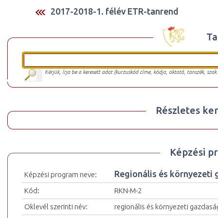
2017-2018-1. félév ETR-tanrend
Ta
Kérjük, írja be a keresett adat (kurzuskód címe, kódja, oktató, tanszék, szak
Részletes ker
Képzési p
Regionális és környezeti
Képzési program neve:
Kód:
RKN-M-2
Oklevél szerinti név:
regionális és környezeti gazdas