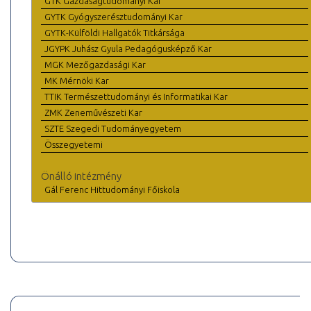
GTK Gazdaságtudományi Kar
GYTK Gyógyszerésztudományi Kar
GYTK-Külföldi Hallgatók Titkársága
JGYPK Juhász Gyula Pedagógusképző Kar
MGK Mezőgazdasági Kar
MK Mérnöki Kar
TTIK Természettudományi és Informatikai Kar
ZMK Zeneművészeti Kar
SZTE Szegedi Tudományegyetem
Összegyetemi
Önálló intézmény
Gál Ferenc Hittudományi Főiskola