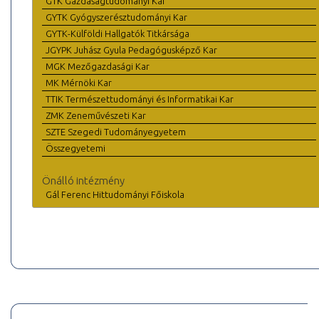
GTK Gazdaságtudományi Kar
GYTK Gyógyszerésztudományi Kar
GYTK-Külföldi Hallgatók Titkársága
JGYPK Juhász Gyula Pedagógusképző Kar
MGK Mezőgazdasági Kar
MK Mérnöki Kar
TTIK Természettudományi és Informatikai Kar
ZMK Zeneművészeti Kar
SZTE Szegedi Tudományegyetem
Összegyetemi
Önálló intézmény
Gál Ferenc Hittudományi Főiskola