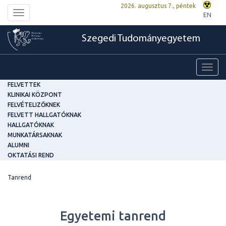
2026. augusztus 7., péntek
Toggle
EN
navigation
Szegedi Tudományegyetem
Toggl
navig
FELVETTEK
KLINIKAI KÖZPONT
FELVÉTELIZŐKNEK
FELVETT HALLGATÓKNAK
HALLGATÓKNAK
MUNKATÁRSAKNAK
ALUMNI
OKTATÁSI REND
Tanrend
Egyetemi tanrend