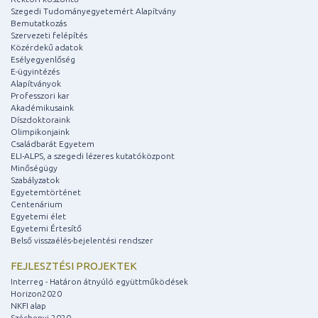
Szegedi Tudományegyetemért Alapítvány
Bemutatkozás
Szervezeti felépítés
Közérdekű adatok
Esélyegyenlőség
E-ügyintézés
Alapítványok
Professzori kar
Akadémikusaink
Díszdoktoraink
Olimpikonjaink
Családbarát Egyetem
ELI-ALPS, a szegedi lézeres kutatóközpont
Minőségügy
Szabályzatok
Egyetemtörténet
Centenárium
Egyetemi élet
Egyetemi Értesítő
Belső visszaélés-bejelentési rendszer
FEJLESZTÉSI PROJEKTEK
Interreg - Határon átnyúló együttműködések
Horizon2020
NKFI alap
Széchenyi 2020