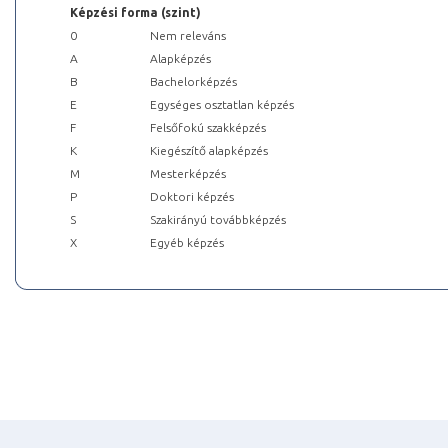
Képzési forma (szint)
0
Nem releváns
A
Alapképzés
B
Bachelorképzés
E
Egységes osztatlan képzés
F
Felsőfokú szakképzés
K
Kiegészítő alapképzés
M
Mesterképzés
P
Doktori képzés
S
Szakirányú továbbképzés
X
Egyéb képzés