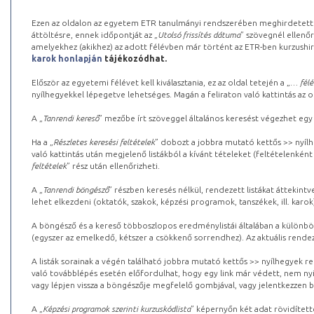
Ezen az oldalon az egyetem ETR tanulmányi rendszerében meghirdetett k
áttöltésre, ennek időpontját az „
Utolsó frissítés dátuma
” szövegnél ellenőr
amelyekhez (akikhez) az adott félévben már történt az ETR-ben kurzushi
karok honlapján
tájékozódhat.
Először az egyetemi félévet kell kiválasztania, ez az oldal tetején a „
… félé
nyílhegyekkel lépegetve lehetséges. Magán a feliraton való kattintás az old
A „
Tanrendi kereső
” mezőbe írt szöveggel általános keresést végezhet egy
Ha a „
Részletes keresési feltételek
” dobozt a jobbra mutató kettős >> nyílh
való kattintás után megjelenő listákból a kívánt tételeket (feltételenként
feltételek
” rész után ellenőrizheti.
A „
Tanrendi böngésző
” részben keresés nélkül, rendezett listákat áttekin
lehet elkezdeni (oktatók, szakok, képzési programok, tanszékek, ill. karok
A böngésző és a kereső többoszlopos eredménylistái általában a különböz
(egyszer az emelkedő, kétszer a csökkenő sorrendhez). Az aktuális rendez
A listák sorainak a végén található jobbra mutató kettős >> nyílhegyek r
való továbblépés esetén előfordulhat, hogy egy link már védett, nem nyi
vagy lépjen vissza a böngészője megfelelő gombjával, vagy jelentkezzen be
A „
Képzési programok szerinti kurzuskódlista
” képernyőn két adat rövidített