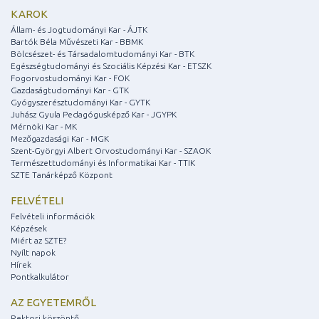
KAROK
Állam- és Jogtudományi Kar - ÁJTK
Bartók Béla Művészeti Kar - BBMK
Bölcsészet- és Társadalomtudományi Kar - BTK
Egészségtudományi és Szociális Képzési Kar - ETSZK
Fogorvostudományi Kar - FOK
Gazdaságtudományi Kar - GTK
Gyógyszerésztudományi Kar - GYTK
Juhász Gyula Pedagógusképző Kar - JGYPK
Mérnöki Kar - MK
Mezőgazdasági Kar - MGK
Szent-Györgyi Albert Orvostudományi Kar - SZAOK
Természettudományi és Informatikai Kar - TTIK
SZTE Tanárképző Központ
FELVÉTELI
Felvételi információk
Képzések
Miért az SZTE?
Nyílt napok
Hírek
Pontkalkulátor
AZ EGYETEMRŐL
Rektori köszöntő