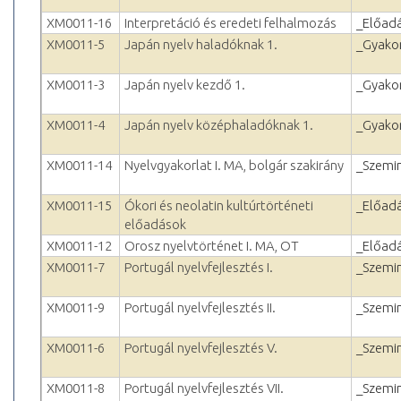
XM0011-16
Interpretáció és eredeti felhalmozás
_Előad
XM0011-5
Japán nyelv haladóknak 1.
_Gyakor
XM0011-3
Japán nyelv kezdő 1.
_Gyakor
XM0011-4
Japán nyelv középhaladóknak 1.
_Gyakor
XM0011-14
Nyelvgyakorlat I. MA, bolgár szakirány
_Szemi
XM0011-15
Ókori és neolatin kultúrtörténeti
_Előad
előadások
XM0011-12
Orosz nyelvtörténet I. MA, OT
_Előad
XM0011-7
Portugál nyelvfejlesztés I.
_Szemi
XM0011-9
Portugál nyelvfejlesztés II.
_Szemi
XM0011-6
Portugál nyelvfejlesztés V.
_Szemi
XM0011-8
Portugál nyelvfejlesztés VII.
_Szemi