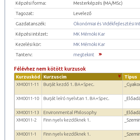
Képzési forma:
Mesterképzés (MA/MSc)
Tagozat:
Levelező
Gazdatanszék:
Ökonómiai és Vidékfejlesztési In
Képzési intézet:
MK Mérnöki Kar
Kezelési kör:
MK Mérnöki Kar
Tanterv:
megtekint
Félévhez nem kötött kurzusok
Kurzuskód
Kurzuscím
Típus
XM0011-11
Burját kezdő 1. BA+Spec.
_Gyakor
XM0011-10
Burját leíró nyelvtan 1. BA+Spec.
_Előad
XM0011-13
Environmental Philosophy
_Előad
XM0011-2
Finn nyelv kezdőknek 1.
_Szemi
XM0011-1
Finn nyelv kezdőknek 1.
_Szemi