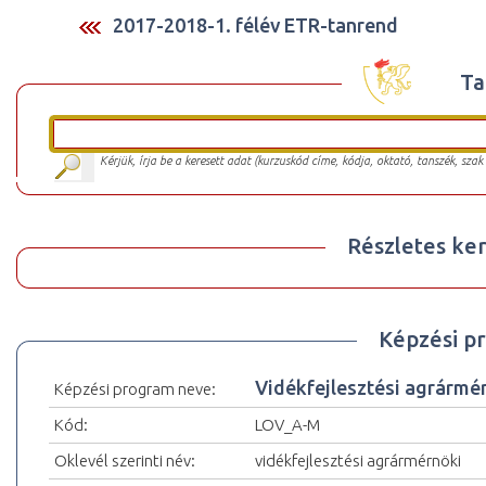
2017-2018-1. félév ETR-tanrend
Ta
Kérjük, írja be a keresett adat (kurzuskód címe, kódja, oktató, tanszék, szak
Részletes ker
Képzési p
Vidékfejlesztési agrármé
Képzési program neve:
Kód:
LOV_A-M
Oklevél szerinti név:
vidékfejlesztési agrármérnöki