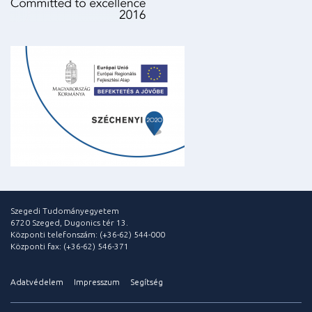
Szegedi Tudományegyetem
6720 Szeged, Dugonics tér 13.
Központi telefonszám: (+36-62) 544-000
Központi fax: (+36-62) 546-371
Adatvédelem
Impresszum
Segítség