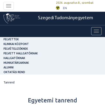
2026. augusztus 8., szombat
Toggle
EN
navigation
Szegedi Tudományegyetem
Toggl
navig
FELVETTEK
KLINIKAI KÖZPONT
FELVÉTELIZŐKNEK
FELVETT HALLGATÓKNAK
HALLGATÓKNAK
MUNKATÁRSAKNAK
ALUMNI
OKTATÁSI REND
Tanrend
Egyetemi tanrend