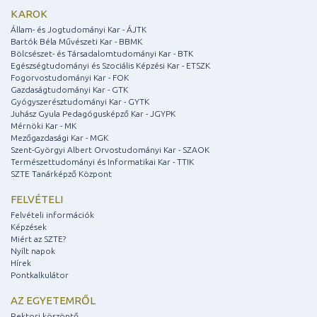
KAROK
Állam- és Jogtudományi Kar - ÁJTK
Bartók Béla Művészeti Kar - BBMK
Bölcsészet- és Társadalomtudományi Kar - BTK
Egészségtudományi és Szociális Képzési Kar - ETSZK
Fogorvostudományi Kar - FOK
Gazdaságtudományi Kar - GTK
Gyógyszerésztudományi Kar - GYTK
Juhász Gyula Pedagógusképző Kar - JGYPK
Mérnöki Kar - MK
Mezőgazdasági Kar - MGK
Szent-Györgyi Albert Orvostudományi Kar - SZAOK
Természettudományi és Informatikai Kar - TTIK
SZTE Tanárképző Központ
FELVÉTELI
Felvételi információk
Képzések
Miért az SZTE?
Nyílt napok
Hírek
Pontkalkulátor
AZ EGYETEMRŐL
Rektori köszöntő