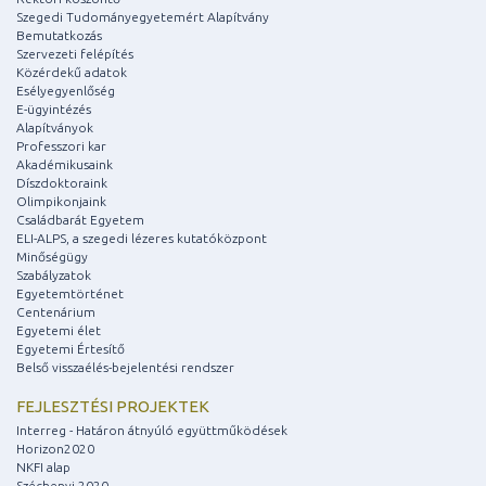
Szegedi Tudományegyetemért Alapítvány
Bemutatkozás
Szervezeti felépítés
Közérdekű adatok
Esélyegyenlőség
E-ügyintézés
Alapítványok
Professzori kar
Akadémikusaink
Díszdoktoraink
Olimpikonjaink
Családbarát Egyetem
ELI-ALPS, a szegedi lézeres kutatóközpont
Minőségügy
Szabályzatok
Egyetemtörténet
Centenárium
Egyetemi élet
Egyetemi Értesítő
Belső visszaélés-bejelentési rendszer
FEJLESZTÉSI PROJEKTEK
Interreg - Határon átnyúló együttműködések
Horizon2020
NKFI alap
Széchenyi 2020