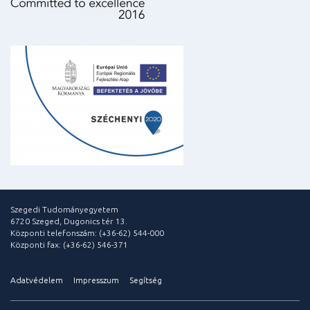
Szegedi Tudományegyetem
6720 Szeged, Dugonics tér 13.
Központi telefonszám: (+36-62) 544-000
Központi fax: (+36-62) 546-371
Adatvédelem
Impresszum
Segítség