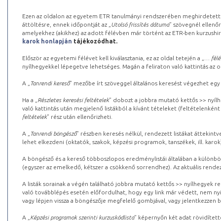
Ezen az oldalon az egyetem ETR tanulmányi rendszerében meghirdetett k
áttöltésre, ennek időpontját az „
Utolsó frissítés dátuma
” szövegnél ellenőr
amelyekhez (akikhez) az adott félévben már történt az ETR-ben kurzushi
karok honlapján
tájékozódhat.
Először az egyetemi félévet kell kiválasztania, ez az oldal tetején a „
… félé
nyílhegyekkel lépegetve lehetséges. Magán a feliraton való kattintás az old
A „
Tanrendi kereső
” mezőbe írt szöveggel általános keresést végezhet egy
Ha a „
Részletes keresési feltételek
” dobozt a jobbra mutató kettős >> nyílh
való kattintás után megjelenő listákból a kívánt tételeket (feltételenként
feltételek
” rész után ellenőrizheti.
A „
Tanrendi böngésző
” részben keresés nélkül, rendezett listákat áttekin
lehet elkezdeni (oktatók, szakok, képzési programok, tanszékek, ill. karok
A böngésző és a kereső többoszlopos eredménylistái általában a különböz
(egyszer az emelkedő, kétszer a csökkenő sorrendhez). Az aktuális rendez
A listák sorainak a végén található jobbra mutató kettős >> nyílhegyek r
való továbblépés esetén előfordulhat, hogy egy link már védett, nem nyi
vagy lépjen vissza a böngészője megfelelő gombjával, vagy jelentkezzen be
A „
Képzési programok szerinti kurzuskódlista
” képernyőn két adat rövidített