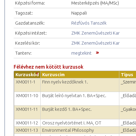
Képzési forma:
Mesterképzés (MA/MSc)
Tagozat:
Nappali
Gazdatanszék:
Rézfúvós Tanszék
Képzési intézet:
ZMK Zeneművészeti Kar
Kezelési kör:
ZMK Zeneművészeti Kar
Tanterv:
megtekint
Félévhez nem kötött kurzusok
Kurzuskód
Kurzuscím
Típus
XM0011-1
Finn nyelv kezdőknek 1.
_Szemi
XM0011-10
Burját leíró nyelvtan 1. BA+Spec.
_Előad
XM0011-11
Burját kezdő 1. BA+Spec.
_Gyakor
XM0011-12
Orosz nyelvtörténet I. MA, OT
_Előad
XM0011-13
Environmental Philosophy
_Előad