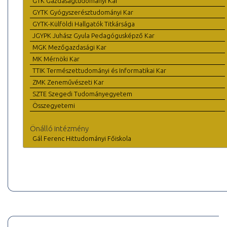
GTK Gazdaságtudományi Kar
GYTK Gyógyszerésztudományi Kar
GYTK-Külföldi Hallgatók Titkársága
JGYPK Juhász Gyula Pedagógusképző Kar
MGK Mezőgazdasági Kar
MK Mérnöki Kar
TTIK Természettudományi és Informatikai Kar
ZMK Zeneművészeti Kar
SZTE Szegedi Tudományegyetem
Összegyetemi
Önálló intézmény
Gál Ferenc Hittudományi Főiskola