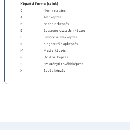
Képzési forma (szint)
0
Nem releváns
A
Alapképzés
B
Bachelorképzés
E
Egységes osztatlan képzés
F
Felsőfokú szakképzés
K
Kiegészítő alapképzés
M
Mesterképzés
P
Doktori képzés
S
Szakirányú továbbképzés
X
Egyéb képzés