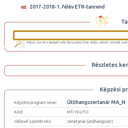
2017-2018-1. félév ETR-tanrend
Ta
Kérjük, írja be a keresett adat (kurzuskód címe, kódja, oktató, tanszék, szak
Részletes ker
Képzési p
Ütőhangszertanár MA_N
Képzési program neve:
Kód:
MT-19-UTO
Oklevél szerinti név:
zenetanár (ütőhangszer)