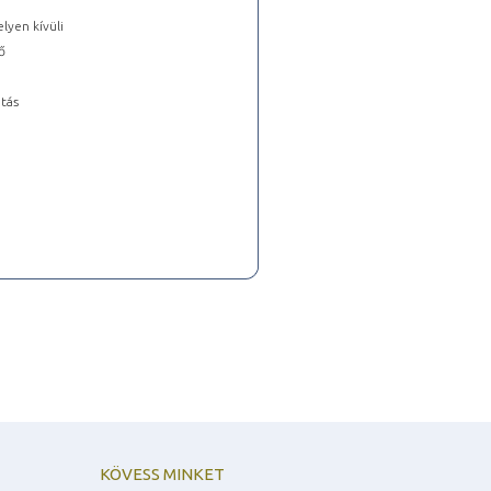
lyen kívüli
ő
tás
KÖVESS MINKET