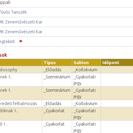
ppali
fúvós Tanszék
K Zeneművészeti Kar
K Zeneművészeti Kar
gtekint
sok
Típus
Sablon
Időpont
hilosophy
_Előadás
_Kollokvium
nek 1.
_Szeminárium
_Gyakorlati
jegy
nek 1.
_Szeminárium
_Gyakorlati
jegy
eredeti felhalmozás
_Előadás
_Kollokvium
dóknak 1.
_Gyakorlat
_Gyakorlati
jegy
ő 1.
_Gyakorlat
_Gyakorlati
jegy