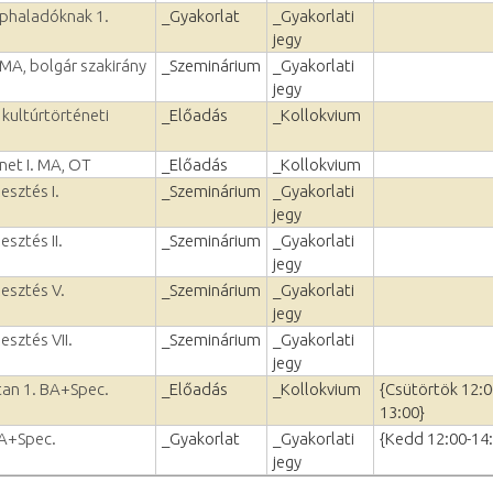
éphaladóknak 1.
_Gyakorlat
_Gyakorlati
jegy
 MA, bolgár szakirány
_Szeminárium
_Gyakorlati
jegy
 kultúrtörténeti
_Előadás
_Kollokvium
net I. MA, OT
_Előadás
_Kollokvium
esztés I.
_Szeminárium
_Gyakorlati
jegy
esztés II.
_Szeminárium
_Gyakorlati
jegy
lesztés V.
_Szeminárium
_Gyakorlati
jegy
esztés VII.
_Szeminárium
_Gyakorlati
jegy
vtan 1. BA+Spec.
_Előadás
_Kollokvium
{Csütörtök 12:0
13:00}
BA+Spec.
_Gyakorlat
_Gyakorlati
{Kedd 12:00-14
jegy