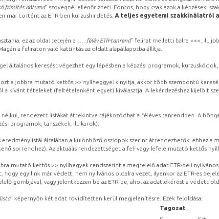
ó frissítés dátuma
” szövegnél ellenőrizheti. Fontos, hogy csak azok a képzések, sza
ben már történt az ETR-ben kurzushirdetés.
A teljes egyetemi szakkínálatról 
sztania, ez az oldal tetején a „
… félév ETR-tanrend
” felirat melletti balra <<<, ill.
gán a feliraton való kattintás az oldalt alapállapotba állítja.
gel általános keresést végezhet egy lépésben a képzési programok, kurzuskódok, 
ozt a jobbra mutató kettős >> nyílheggyel kinyitja, akkor több szempontú keresé
l a kívánt tételeket (feltételenként egyet) kiválasztja. A lekérdezéshez kijelölt s
 nélkül, rendezett listákat áttekintve tájékozódhat a féléves tanrendben. A böng
ési programok, tanszékek, ill. karok).
eredménylistái általában a különböző oszlopok szerint átrendezhetők: ehhez a me
kenő sorrendhez). Az aktuális rendezettséget a fel- vagy lefelé mutató kettős nyí
obbra mutató kettős >> nyílhegyek rendszerint a megfelelő adat ETR-beli nyilváno
, hogy egy link már védett, nem nyilvános oldalra vezet, ilyenkor az ETR-es beje
lelő gombjával, vagy jelentkezzen be az ETR-be, ahol az adatlekérést a védett olda
lista
” képernyőn két adat rövidítetten kerül megjelenítésre. Ezek feloldása:
Tagozat