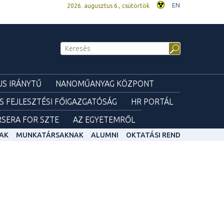
EN
2026. augusztus 6., csütörtök
S IRÁNYTŰ
NANOMŰANYAG KÖZPONT
ÉS FEJLESZTÉSI FŐIGAZGATÓSÁG
HR PORTÁL
SERA FOR SZTE
AZ EGYETEMRŐL
AK
MUNKATÁRSAKNAK
ALUMNI
OKTATÁSI REND