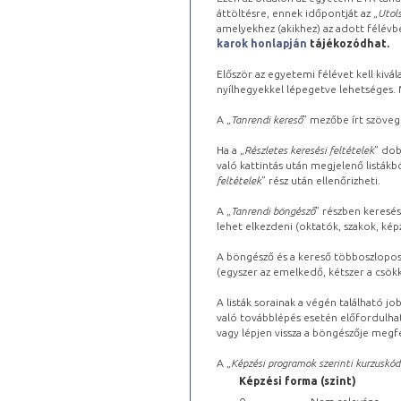
áttöltésre, ennek időpontját az „
Utols
amelyekhez (akikhez) az adott félév
karok honlapján
tájékozódhat.
Először az egyetemi félévet kell kivála
nyílhegyekkel lépegetve lehetséges. Ma
A „
Tanrendi kereső
” mezőbe írt szöveg
Ha a „
Részletes keresési feltételek
” dob
való kattintás után megjelenő listákbó
feltételek
” rész után ellenőrizheti.
A „
Tanrendi böngésző
” részben keresés
lehet elkezdeni (oktatók, szakok, képz
A böngésző és a kereső többoszlopos 
(egyszer az emelkedő, kétszer a csök
A listák sorainak a végén található j
való továbblépés esetén előfordulhat
vagy lépjen vissza a böngészője megfe
A „
Képzési programok szerinti kurzuskód
Képzési forma (szint)