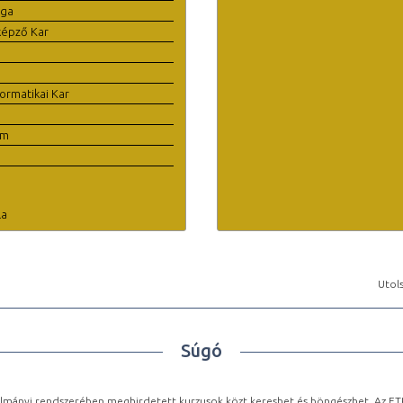
ága
képző Kar
ormatikai Kar
em
la
Utols
Súgó
lmányi rendszerében meghirdetett kurzusok közt kereshet és böngészhet. Az ETR