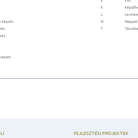
E
Esti
K
Képzőhe
L
Levelez
n képzés
N
Nappali
zés
T
Távokta
pzés
képzés
LI
FEJLESZTÉSI PROJEKTEK