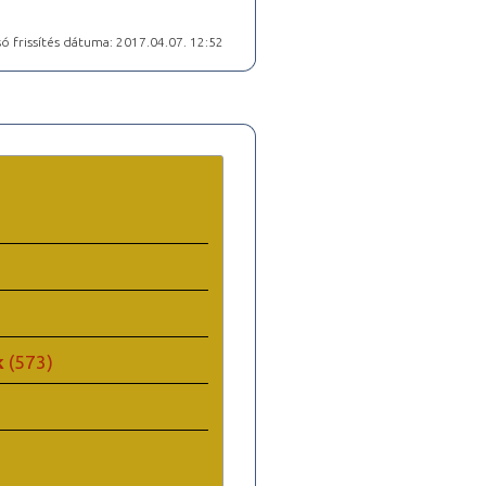
ó frissítés dátuma: 2017.04.07. 12:52
k
(573)