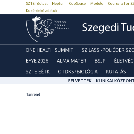
SZTE főoldal
Neptun
CooSpace
Modulo
Coursera for S
Közérdekű adatok
Szegedi T
ONE HEALTH SUMMIT
SZILASSI-POLIÉDER S
EFYE 2026
ALMA MATER
BSJP
ÉLETVÉG
SZTE EÉTK
OTDK37BIOLÓGIA
KUTATÁS
FELVETTEK
KLINIKAI KÖZPON
Tanrend