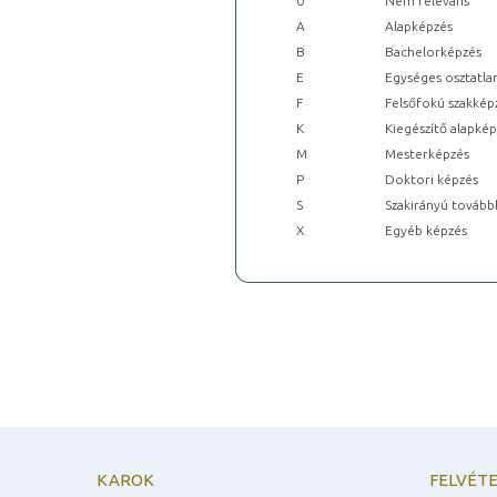
0
Nem releváns
A
Alapképzés
B
Bachelorképzés
E
Egységes osztatla
F
Felsőfokú szakkép
K
Kiegészítő alapké
M
Mesterképzés
P
Doktori képzés
S
Szakirányú tovább
X
Egyéb képzés
KAROK
FELVÉTE