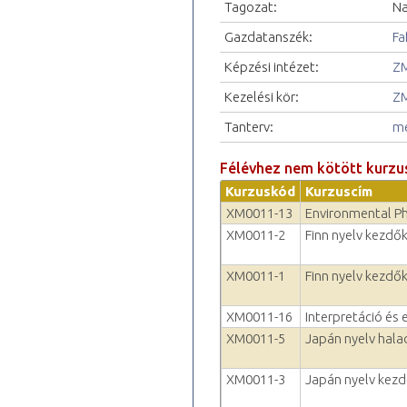
Tagozat:
Na
Gazdatanszék:
Fa
Képzési intézet:
ZM
Kezelési kör:
ZM
Tanterv:
me
Félévhez nem kötött kurzu
Kurzuskód
Kurzuscím
XM0011-13
Environmental P
XM0011-2
Finn nyelv kezdők
XM0011-1
Finn nyelv kezdők
XM0011-16
Interpretáció és 
XM0011-5
Japán nyelv hala
XM0011-3
Japán nyelv kezd