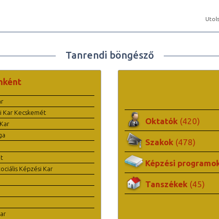
Utols
Tanrendi böngésző
nként
ar
i Kar Kecskemét
Oktatók
(420)
Kar
ga
Szakok
(478)
t
Képzési programo
ciális Képzési Kar
Tanszékek
(45)
ar