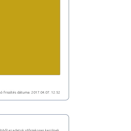
ó frissítés dátuma: 2017.04.07. 12:52
-ből az adatok időszakosan kerülnek