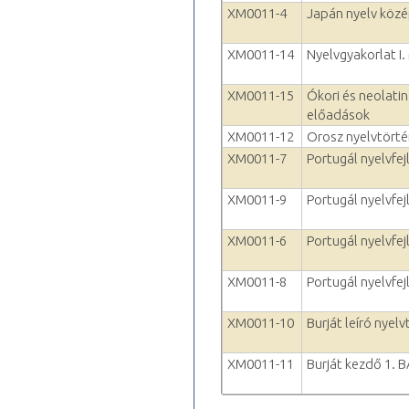
XM0011-4
Japán nyelv köz
XM0011-14
Nyelvgyakorlat I.
XM0011-15
Ókori és neolatin
előadások
XM0011-12
Orosz nyelvtörté
XM0011-7
Portugál nyelvfejl
XM0011-9
Portugál nyelvfejl
XM0011-6
Portugál nyelvfej
XM0011-8
Portugál nyelvfejl
XM0011-10
Burját leíró nyel
XM0011-11
Burját kezdő 1. 