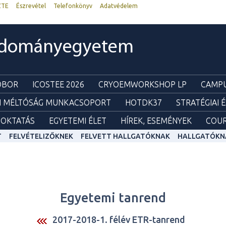
ZTE
Észrevétel
Telefonkönyv
Adatvédelem
udományegyetem
ZOBOR
ICOSTEE 2026
CRYOEMWORKSHOP LP
CAMPU
I MÉLTÓSÁG MUNKACSOPORT
HOTDK37
STRATÉGIAI 
OKTATÁS
EGYETEMI ÉLET
HÍREK, ESEMÉNYEK
COUR
T
FELVÉTELIZŐKNEK
FELVETT HALLGATÓKNAK
HALLGATÓKN
Egyetemi tanrend
2017-2018-1. félév ETR-tanrend