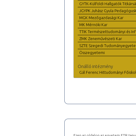
GYTK-Külföldi Hallgatók Titkárs
JGYPK Juhász Gyula Pedagógus
MGK Mezőgazdasági Kar
MK Mérnöki Kar
TTIK Természettudományi és Inf
ZMK Zeneművészeti Kar
SZTE Szegedi Tudományegyet
Összegyetemi
Önálló intézmény
Gál Ferenc Hittudományi Főisko
Ezen az oldalon az egyetem ETR tanu