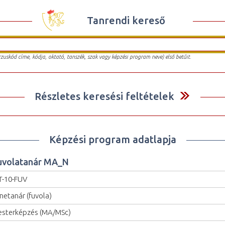
Tanrendi kereső
urzuskód címe, kódja, oktató, tanszék, szak vagy képzési program neve) első betűit.
Részletes keresési feltételek
Képzési program adatlapja
uvolatanár MA_N
-10-FUV
netanár (fuvola)
sterképzés (MA/MSc)