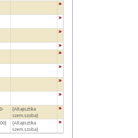
0-
{Altajisztika
szem.szoba}
:00}
{Altajisztika
szem.szoba}