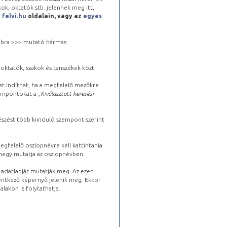
kok, oktatók stb. jelennek meg itt,
a
felvi.hu
oldalain, vagy az
egyes
 jobbra >>> mutató hármas
oktatók, szakok és tanszékek közt.
st indíthat, ha a megfelelő mezőkre
zempontokat a „
Kiválasztott keresési
észést több kiinduló szempont szerint
gfelelő oszlopnévre kell kattintania
lhegy mutatja az oszlopnévben.
s adatlapját mutatják meg. Az ezen
lentkező képernyő jelenik meg. Ekkor
lakon is folytathatja.