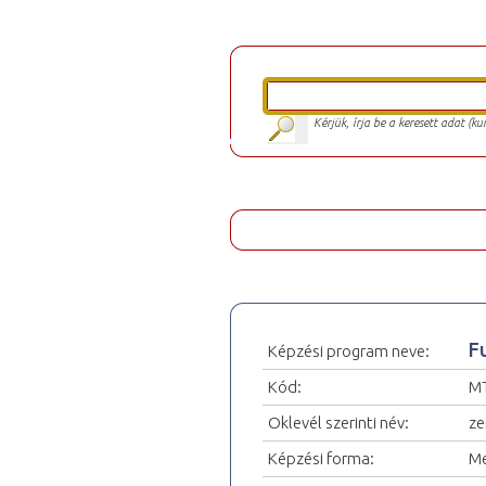
Kérjük, írja be a keresett adat (k
F
Képzési program neve:
Kód:
MT
Oklevél szerinti név:
ze
Képzési forma:
Me