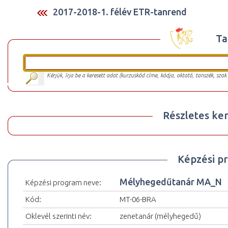
2017-2018-1. félév ETR-tanrend
Ta
Kérjük, írja be a keresett adat (kurzuskód címe, kódja, oktató, tanszék, szak
Részletes ker
Képzési p
Mélyhegedűtanár MA_N
Képzési program neve:
Kód:
MT-06-BRA
Oklevél szerinti név:
zenetanár (mélyhegedű)