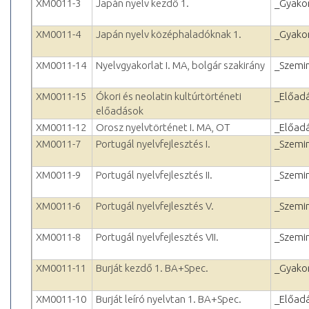
XM0011-3
Japán nyelv kezdő 1.
_Gyakor
XM0011-4
Japán nyelv középhaladóknak 1.
_Gyakor
XM0011-14
Nyelvgyakorlat I. MA, bolgár szakirány
_Szemi
XM0011-15
Ókori és neolatin kultúrtörténeti
_Előad
előadások
XM0011-12
Orosz nyelvtörténet I. MA, OT
_Előad
XM0011-7
Portugál nyelvfejlesztés I.
_Szemi
XM0011-9
Portugál nyelvfejlesztés II.
_Szemi
XM0011-6
Portugál nyelvfejlesztés V.
_Szemi
XM0011-8
Portugál nyelvfejlesztés VII.
_Szemi
XM0011-11
Burját kezdő 1. BA+Spec.
_Gyakor
XM0011-10
Burját leíró nyelvtan 1. BA+Spec.
_Előad