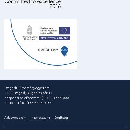
Szegedi Tudományegyetem
6720 Szeged, Dugonics tér 13.
Központi telefonszám: (+36-62) 544-000
Központi fax: (+36-62) 546-371
Adatvédelem
Impresszum
Segítség