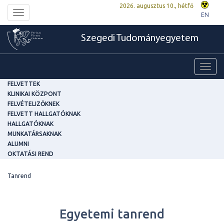
2026. augusztus 10., hétfő
Toggle
EN
navigation
Szegedi Tudományegyetem
Toggl
navig
FELVETTEK
KLINIKAI KÖZPONT
FELVÉTELIZŐKNEK
FELVETT HALLGATÓKNAK
HALLGATÓKNAK
MUNKATÁRSAKNAK
ALUMNI
OKTATÁSI REND
Tanrend
Egyetemi tanrend