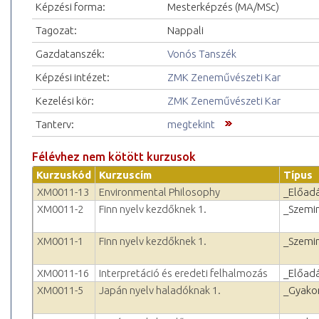
Képzési forma:
Mesterképzés (MA/MSc)
Tagozat:
Nappali
Gazdatanszék:
Vonós Tanszék
Képzési intézet:
ZMK Zeneművészeti Kar
Kezelési kör:
ZMK Zeneművészeti Kar
Tanterv:
megtekint
Félévhez nem kötött kurzusok
Kurzuskód
Kurzuscím
Típus
XM0011-13
Environmental Philosophy
_Előad
XM0011-2
Finn nyelv kezdőknek 1.
_Szemi
XM0011-1
Finn nyelv kezdőknek 1.
_Szemi
XM0011-16
Interpretáció és eredeti felhalmozás
_Előad
XM0011-5
Japán nyelv haladóknak 1.
_Gyakor