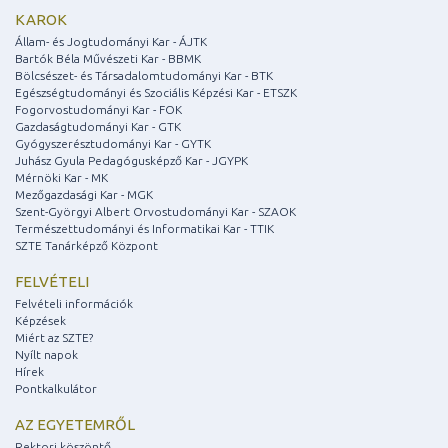
KAROK
Állam- és Jogtudományi Kar - ÁJTK
Bartók Béla Művészeti Kar - BBMK
Bölcsészet- és Társadalomtudományi Kar - BTK
Egészségtudományi és Szociális Képzési Kar - ETSZK
Fogorvostudományi Kar - FOK
Gazdaságtudományi Kar - GTK
Gyógyszerésztudományi Kar - GYTK
Juhász Gyula Pedagógusképző Kar - JGYPK
Mérnöki Kar - MK
Mezőgazdasági Kar - MGK
Szent-Györgyi Albert Orvostudományi Kar - SZAOK
Természettudományi és Informatikai Kar - TTIK
SZTE Tanárképző Központ
FELVÉTELI
Felvételi információk
Képzések
Miért az SZTE?
Nyílt napok
Hírek
Pontkalkulátor
AZ EGYETEMRŐL
Rektori köszöntő