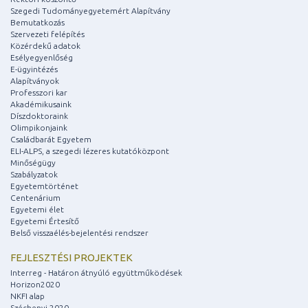
Szegedi Tudományegyetemért Alapítvány
Bemutatkozás
Szervezeti felépítés
Közérdekű adatok
Esélyegyenlőség
E-ügyintézés
Alapítványok
Professzori kar
Akadémikusaink
Díszdoktoraink
Olimpikonjaink
Családbarát Egyetem
ELI-ALPS, a szegedi lézeres kutatóközpont
Minőségügy
Szabályzatok
Egyetemtörténet
Centenárium
Egyetemi élet
Egyetemi Értesítő
Belső visszaélés-bejelentési rendszer
FEJLESZTÉSI PROJEKTEK
Interreg - Határon átnyúló együttműködések
Horizon2020
NKFI alap
Széchenyi 2020