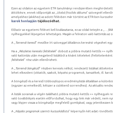
Ezen az oldalon az egyetem ETR tanulmányi rendszerében meghirdetett k
áttöltésre, ennek időpontját az „
Utolsó frissítés dátuma
” szövegnél ellenőr
amelyekhez (akikhez) az adott félévben már történt az ETR-ben kurzushi
karok honlapján
tájékozódhat.
Először az egyetemi félévet kell kiválasztania, ez az oldal tetején a „
… félé
nyílhegyekkel lépegetve lehetséges. Magán a feliraton való kattintás az old
A „
Tanrendi kereső
” mezőbe írt szöveggel általános keresést végezhet egy
Ha a „
Részletes keresési feltételek
” dobozt a jobbra mutató kettős >> nyílh
való kattintás után megjelenő listákból a kívánt tételeket (feltételenként
feltételek
” rész után ellenőrizheti.
A „
Tanrendi böngésző
” részben keresés nélkül, rendezett listákat áttekin
lehet elkezdeni (oktatók, szakok, képzési programok, tanszékek, ill. karok
A böngésző és a kereső többoszlopos eredménylistái általában a különböz
(egyszer az emelkedő, kétszer a csökkenő sorrendhez). Az aktuális rendez
A listák sorainak a végén található jobbra mutató kettős >> nyílhegyek r
való továbblépés esetén előfordulhat, hogy egy link már védett, nem nyi
vagy lépjen vissza a böngészője megfelelő gombjával, vagy jelentkezzen be
A „
Képzési programok szerinti kurzuskódlista
” képernyőn két adat rövidített