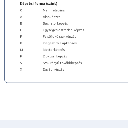
Képzési forma (szint)
0
Nem releváns
A
Alapképzés
B
Bachelorképzés
E
Egységes osztatlan képzés
F
Felsőfokú szakképzés
K
Kiegészítő alapképzés
M
Mesterképzés
P
Doktori képzés
S
Szakirányú továbbképzés
X
Egyéb képzés