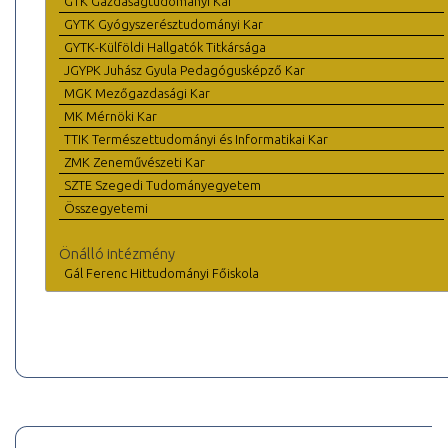
GTK Gazdaságtudományi Kar
GYTK Gyógyszerésztudományi Kar
GYTK-Külföldi Hallgatók Titkársága
JGYPK Juhász Gyula Pedagógusképző Kar
MGK Mezőgazdasági Kar
MK Mérnöki Kar
TTIK Természettudományi és Informatikai Kar
ZMK Zeneművészeti Kar
SZTE Szegedi Tudományegyetem
Összegyetemi
Önálló intézmény
Gál Ferenc Hittudományi Főiskola