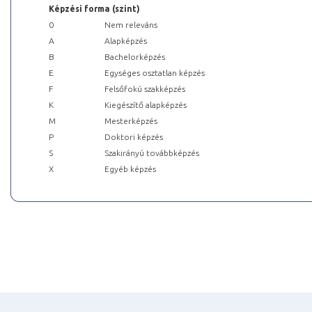
Képzési forma (szint)
0
Nem releváns
A
Alapképzés
B
Bachelorképzés
E
Egységes osztatlan képzés
F
Felsőfokú szakképzés
K
Kiegészítő alapképzés
M
Mesterképzés
P
Doktori képzés
S
Szakirányú továbbképzés
X
Egyéb képzés