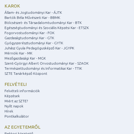
KAROK
Állam- és Jogtudományi Kar - ÁJTK
Bartók Béla Művészeti Kar - BBMK
Bölcsészet- és Társadalomtudományi Kar - BTK
Egészségtudományi és Szociális Képzési Kar - ETSZK
Fogorvostudományi Kar - FOK
Gazdaságtudományi Kar - GTK
Gyógyszerésztudományi Kar - GYTK
Juhász Gyula Pedagógusképző Kar - JGYPK
Mérnöki Kar - MK
Mezőgazdasági Kar - MGK
Szent-Györgyi Albert Orvostudományi Kar - SZAOK
Természettudományi és Informatikai Kar - TTIK
SZTE Tanárképző Központ
FELVÉTELI
Felvételi információk
Képzések
Miért az SZTE?
Nyílt napok
Hírek
Pontkalkulátor
AZ EGYETEMRŐL
Rektori köszöntő