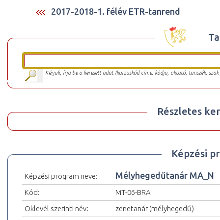
2017-2018-1. félév ETR-tanrend
Ta
Kérjük, írja be a keresett adat (kurzuskód címe, kódja, oktató, tanszék, szak
Részletes ker
Képzési p
Mélyhegedűtanár MA_N
Képzési program neve:
Kód:
MT-06-BRA
Oklevél szerinti név:
zenetanár (mélyhegedű)