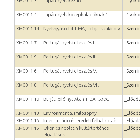
XM0011-3
Japán nyelv kezdő 1.
_Gyakor
XM0011-4
Japán nyelv középhaladóknak 1.
_Gyakor
XM0011-14
Nyelvgyakorlat I. MA, bolgár szakirány
_Szemi
XM0011-7
Portugál nyelvfejlesztés I.
_Szemi
XM0011-9
Portugál nyelvfejlesztés II.
_Szemi
XM0011-6
Portugál nyelvfejlesztés V.
_Szemi
XM0011-8
Portugál nyelvfejlesztés VII.
_Szemi
XM0011-10
Burját leíró nyelvtan 1. BA+Spec.
_Előad
XM0011-13
Environmental Philosophy
_Előad
XM0011-16
Interpretáció és eredeti felhalmozás
_Előad
XM0011-15
Ókori és neolatin kultúrtörténeti
_Előad
előadások