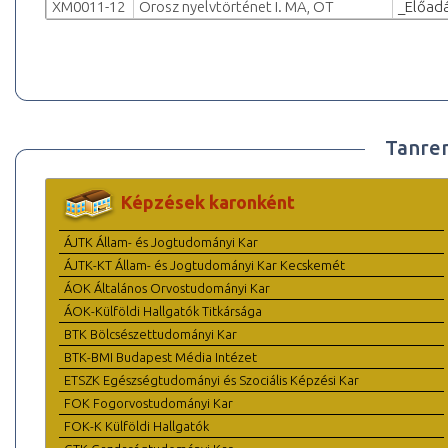
XM0011-12
Orosz nyelvtörténet I. MA, OT
_Előad
Tanre
Képzések karonként
ÁJTK Állam- és Jogtudományi Kar
ÁJTK-KT Állam- és Jogtudományi Kar Kecskemét
ÁOK Általános Orvostudományi Kar
ÁOK-Külföldi Hallgatók Titkársága
BTK Bölcsészettudományi Kar
BTK-BMI Budapest Média Intézet
ETSZK Egészségtudományi és Szociális Képzési Kar
FOK Fogorvostudományi Kar
FOK-K Külföldi Hallgatók