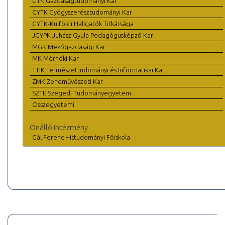
GTK Gazdaságtudományi Kar
GYTK Gyógyszerésztudományi Kar
GYTK-Külföldi Hallgatók Titkársága
JGYPK Juhász Gyula Pedagógusképző Kar
MGK Mezőgazdasági Kar
MK Mérnöki Kar
TTIK Természettudományi és Informatikai Kar
ZMK Zeneművészeti Kar
SZTE Szegedi Tudományegyetem
Összegyetemi
Önálló intézmény
Gál Ferenc Hittudományi Főiskola