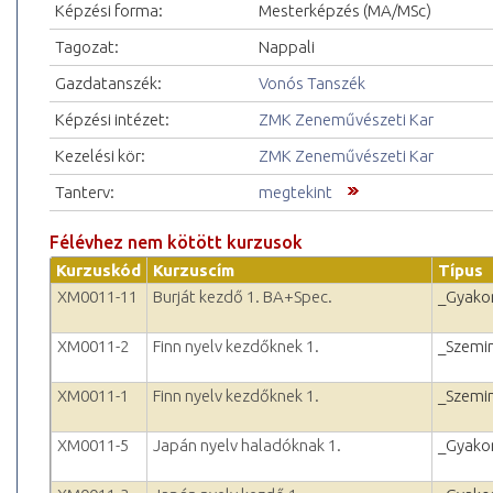
Képzési forma:
Mesterképzés (MA/MSc)
Tagozat:
Nappali
Gazdatanszék:
Vonós Tanszék
Képzési intézet:
ZMK Zeneművészeti Kar
Kezelési kör:
ZMK Zeneművészeti Kar
Tanterv:
megtekint
Félévhez nem kötött kurzusok
Kurzuskód
Kurzuscím
Típus
XM0011-11
Burját kezdő 1. BA+Spec.
_Gyakor
XM0011-2
Finn nyelv kezdőknek 1.
_Szemi
XM0011-1
Finn nyelv kezdőknek 1.
_Szemi
XM0011-5
Japán nyelv haladóknak 1.
_Gyakor