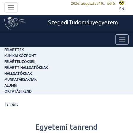
2026. augusztus 10., hétfő
Toggle
EN
navigation
Szegedi Tudományegyetem
Toggl
navig
FELVETTEK
KLINIKAI KÖZPONT
FELVÉTELIZŐKNEK
FELVETT HALLGATÓKNAK
HALLGATÓKNAK
MUNKATÁRSAKNAK
ALUMNI
OKTATÁSI REND
Tanrend
Egyetemi tanrend