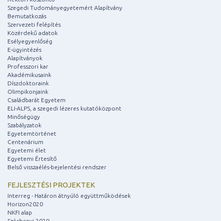
Szegedi Tudományegyetemért Alapítvány
Bemutatkozás
Szervezeti felépítés
Közérdekű adatok
Esélyegyenlőség
E-ügyintézés
Alapítványok
Professzori kar
Akadémikusaink
Díszdoktoraink
Olimpikonjaink
Családbarát Egyetem
ELI-ALPS, a szegedi lézeres kutatóközpont
Minőségügy
Szabályzatok
Egyetemtörténet
Centenárium
Egyetemi élet
Egyetemi Értesítő
Belső visszaélés-bejelentési rendszer
FEJLESZTÉSI PROJEKTEK
Interreg - Határon átnyúló együttműködések
Horizon2020
NKFI alap
Széchenyi 2020