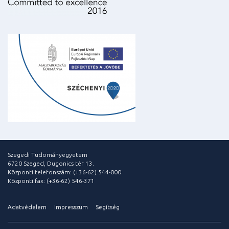
Szegedi Tudományegyetem
6720 Szeged, Dugonics tér 13.
Központi telefonszám: (+36-62) 544-000
Központi fax: (+36-62) 546-371
Adatvédelem
Impresszum
Segítség