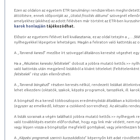
Ezen az oldalon az egyetem ETR tanulmányi rendszerében meghirdetett k
áttöltésre, ennek időpontját az „
Utolsó frissítés dátuma
” szövegnél ellenőr
amelyekhez (akikhez) az adott félévben már történt az ETR-ben kurzushi
karok honlapján
tájékozódhat.
Először az egyetemi félévet kell kiválasztania, ez az oldal tetején a „
… félé
nyílhegyekkel lépegetve lehetséges. Magán a feliraton való kattintás az old
A „
Tanrendi kereső
” mezőbe írt szöveggel általános keresést végezhet egy
Ha a „
Részletes keresési feltételek
” dobozt a jobbra mutató kettős >> nyílh
való kattintás után megjelenő listákból a kívánt tételeket (feltételenként
feltételek
” rész után ellenőrizheti.
A „
Tanrendi böngésző
” részben keresés nélkül, rendezett listákat áttekin
lehet elkezdeni (oktatók, szakok, képzési programok, tanszékek, ill. karok
A böngésző és a kereső többoszlopos eredménylistái általában a különböz
(egyszer az emelkedő, kétszer a csökkenő sorrendhez). Az aktuális rendez
A listák sorainak a végén található jobbra mutató kettős >> nyílhegyek r
való továbblépés esetén előfordulhat, hogy egy link már védett, nem nyi
vagy lépjen vissza a böngészője megfelelő gombjával, vagy jelentkezzen be
A „
Képzési programok szerinti kurzuskódlista
” képernyőn két adat rövidített