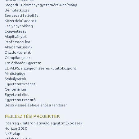
Szegedi Tudományegyetemért Alapítvány
Bemutatkozás
Szervezeti felépítés
Közérdekű adatok
Esélyegyenlőség
E-ügyintézés
Alapítványok
Professzori kar
Akadémikusaink
Díszdoktoraink
Olimpikonjaink
Családbarát Egyetem
ELI-ALPS, a szegedi lézeres kutatóközpont
Minőségügy
Szabályzatok
Egyetemtörténet
Centenárium
Egyetemi élet
Egyetemi Értesítő
Belső visszaélés-bejelentési rendszer
FEJLESZTÉSI PROJEKTEK
Interreg - Határon átnyúló együttműködések
Horizon2020
NKFI alap
Széchenyi 2020