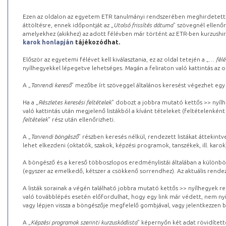
Ezen az oldalon az egyetem ETR tanulmányi rendszerében meghirdetett k
áttöltésre, ennek időpontját az „
Utolsó frissítés dátuma
” szövegnél ellenőr
amelyekhez (akikhez) az adott félévben már történt az ETR-ben kurzushi
karok honlapján
tájékozódhat.
Először az egyetemi félévet kell kiválasztania, ez az oldal tetején a „
… félé
nyílhegyekkel lépegetve lehetséges. Magán a feliraton való kattintás az old
A „
Tanrendi kereső
” mezőbe írt szöveggel általános keresést végezhet egy
Ha a „
Részletes keresési feltételek
” dobozt a jobbra mutató kettős >> nyílh
való kattintás után megjelenő listákból a kívánt tételeket (feltételenként
feltételek
” rész után ellenőrizheti.
A „
Tanrendi böngésző
” részben keresés nélkül, rendezett listákat áttekin
lehet elkezdeni (oktatók, szakok, képzési programok, tanszékek, ill. karok
A böngésző és a kereső többoszlopos eredménylistái általában a különböz
(egyszer az emelkedő, kétszer a csökkenő sorrendhez). Az aktuális rendez
A listák sorainak a végén található jobbra mutató kettős >> nyílhegyek r
való továbblépés esetén előfordulhat, hogy egy link már védett, nem nyi
vagy lépjen vissza a böngészője megfelelő gombjával, vagy jelentkezzen be
A „
Képzési programok szerinti kurzuskódlista
” képernyőn két adat rövidített