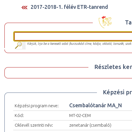
2017-2018-1. félév ETR-tanrend
Ta
Kérjük, írja be a keresett adat (kurzuskód címe, kódja, oktató, tanszék, szak
Részletes ker
Képzési p
Csembalótanár MA_N
Képzési program neve:
Kód:
MT-02-CEM
Oklevél szerinti név:
zenetanár (csembaló)