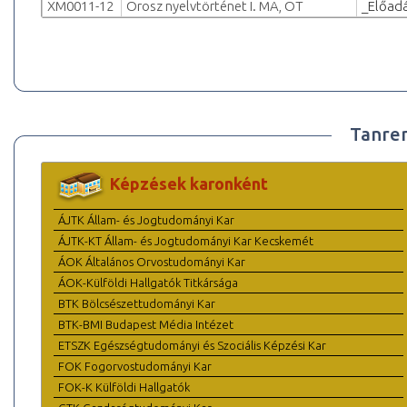
XM0011-12
Orosz nyelvtörténet I. MA, OT
_Előad
Tanre
Képzések karonként
ÁJTK Állam- és Jogtudományi Kar
ÁJTK-KT Állam- és Jogtudományi Kar Kecskemét
ÁOK Általános Orvostudományi Kar
ÁOK-Külföldi Hallgatók Titkársága
BTK Bölcsészettudományi Kar
BTK-BMI Budapest Média Intézet
ETSZK Egészségtudományi és Szociális Képzési Kar
FOK Fogorvostudományi Kar
FOK-K Külföldi Hallgatók