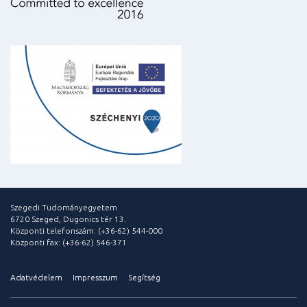
Szegedi Tudományegyetem
6720 Szeged, Dugonics tér 13.
Központi telefonszám: (+36-62) 544-000
Központi fax: (+36-62) 546-371
Adatvédelem
Impresszum
Segítség