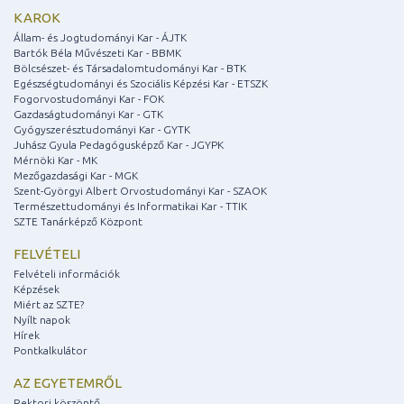
KAROK
Állam- és Jogtudományi Kar - ÁJTK
Bartók Béla Művészeti Kar - BBMK
Bölcsészet- és Társadalomtudományi Kar - BTK
Egészségtudományi és Szociális Képzési Kar - ETSZK
Fogorvostudományi Kar - FOK
Gazdaságtudományi Kar - GTK
Gyógyszerésztudományi Kar - GYTK
Juhász Gyula Pedagógusképző Kar - JGYPK
Mérnöki Kar - MK
Mezőgazdasági Kar - MGK
Szent-Györgyi Albert Orvostudományi Kar - SZAOK
Természettudományi és Informatikai Kar - TTIK
SZTE Tanárképző Központ
FELVÉTELI
Felvételi információk
Képzések
Miért az SZTE?
Nyílt napok
Hírek
Pontkalkulátor
AZ EGYETEMRŐL
Rektori köszöntő