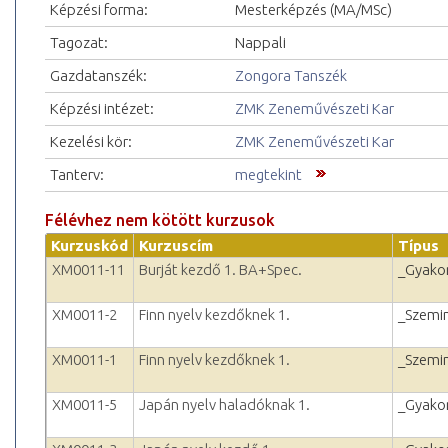
Képzési forma:
Mesterképzés (MA/MSc)
Tagozat:
Nappali
Gazdatanszék:
Zongora Tanszék
Képzési intézet:
ZMK Zeneművészeti Kar
Kezelési kör:
ZMK Zeneművészeti Kar
Tanterv:
megtekint
Félévhez nem kötött kurzusok
Kurzuskód
Kurzuscím
Típus
XM0011-11
Burját kezdő 1. BA+Spec.
_Gyakor
XM0011-2
Finn nyelv kezdőknek 1.
_Szemi
XM0011-1
Finn nyelv kezdőknek 1.
_Szemi
XM0011-5
Japán nyelv haladóknak 1.
_Gyakor