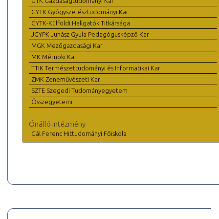
GTK Gazdaságtudományi Kar
GYTK Gyógyszerésztudományi Kar
GYTK-Külföldi Hallgatók Titkársága
JGYPK Juhász Gyula Pedagógusképző Kar
MGK Mezőgazdasági Kar
MK Mérnöki Kar
TTIK Természettudományi és Informatikai Kar
ZMK Zeneművészeti Kar
SZTE Szegedi Tudományegyetem
Összegyetemi
Önálló intézmény
Gál Ferenc Hittudományi Főiskola