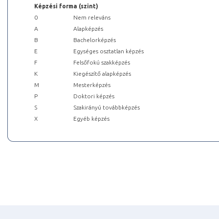
Képzési forma (szint)
0
Nem releváns
A
Alapképzés
B
Bachelorképzés
E
Egységes osztatlan képzés
F
Felsőfokú szakképzés
K
Kiegészítő alapképzés
M
Mesterképzés
P
Doktori képzés
S
Szakirányú továbbképzés
X
Egyéb képzés