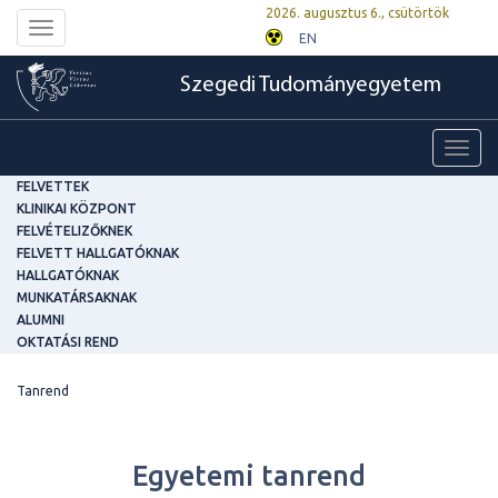
2026. augusztus 6., csütörtök
Toggle
EN
navigation
Szegedi Tudományegyetem
Toggl
navig
FELVETTEK
KLINIKAI KÖZPONT
FELVÉTELIZŐKNEK
FELVETT HALLGATÓKNAK
HALLGATÓKNAK
MUNKATÁRSAKNAK
ALUMNI
OKTATÁSI REND
Tanrend
Egyetemi tanrend