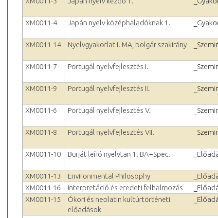
XM0011-3
Japán nyelv kezdő 1.
_Gyakor
XM0011-4
Japán nyelv középhaladóknak 1.
_Gyakor
XM0011-14
Nyelvgyakorlat I. MA, bolgár szakirány
_Szemi
XM0011-7
Portugál nyelvfejlesztés I.
_Szemi
XM0011-9
Portugál nyelvfejlesztés II.
_Szemi
XM0011-6
Portugál nyelvfejlesztés V.
_Szemi
XM0011-8
Portugál nyelvfejlesztés VII.
_Szemi
XM0011-10
Burját leíró nyelvtan 1. BA+Spec.
_Előad
XM0011-13
Environmental Philosophy
_Előad
XM0011-16
Interpretáció és eredeti felhalmozás
_Előad
XM0011-15
Ókori és neolatin kultúrtörténeti
_Előad
előadások