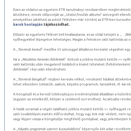
Ezen az oldalon az egyetem ETR tanulmányi rendszerében meghirdetett k
áttöltésre, ennek időpontját az „
Utolsó frissítés dátuma
” szövegnél ellenőr
amelyekhez (akikhez) az adott félévben már történt az ETR-ben kurzushi
karok honlapján
tájékozódhat.
Először az egyetemi félévet kell kiválasztania, ez az oldal tetején a „
… félé
nyílhegyekkel lépegetve lehetséges. Magán a feliraton való kattintás az old
A „
Tanrendi kereső
” mezőbe írt szöveggel általános keresést végezhet egy
Ha a „
Részletes keresési feltételek
” dobozt a jobbra mutató kettős >> nyílh
való kattintás után megjelenő listákból a kívánt tételeket (feltételenként
feltételek
” rész után ellenőrizheti.
A „
Tanrendi böngésző
” részben keresés nélkül, rendezett listákat áttekin
lehet elkezdeni (oktatók, szakok, képzési programok, tanszékek, ill. karok
A böngésző és a kereső többoszlopos eredménylistái általában a különböz
(egyszer az emelkedő, kétszer a csökkenő sorrendhez). Az aktuális rendez
A listák sorainak a végén található jobbra mutató kettős >> nyílhegyek r
való továbblépés esetén előfordulhat, hogy egy link már védett, nem nyi
vagy lépjen vissza a böngészője megfelelő gombjával, vagy jelentkezzen be
A „
Képzési programok szerinti kurzuskódlista
” képernyőn két adat rövidített