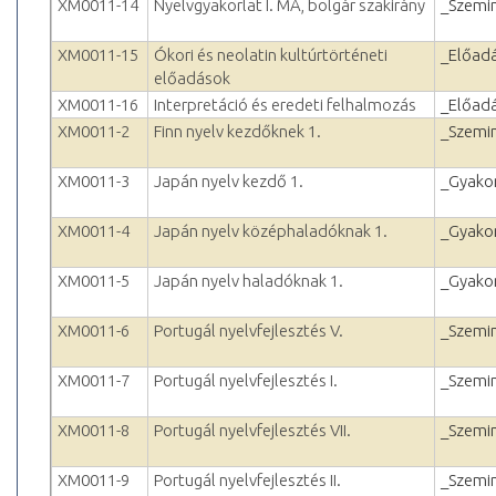
XM0011-14
Nyelvgyakorlat I. MA, bolgár szakirány
_Szemi
XM0011-15
Ókori és neolatin kultúrtörténeti
_Előad
előadások
XM0011-16
Interpretáció és eredeti felhalmozás
_Előad
XM0011-2
Finn nyelv kezdőknek 1.
_Szemi
XM0011-3
Japán nyelv kezdő 1.
_Gyakor
XM0011-4
Japán nyelv középhaladóknak 1.
_Gyakor
XM0011-5
Japán nyelv haladóknak 1.
_Gyakor
XM0011-6
Portugál nyelvfejlesztés V.
_Szemi
XM0011-7
Portugál nyelvfejlesztés I.
_Szemi
XM0011-8
Portugál nyelvfejlesztés VII.
_Szemi
XM0011-9
Portugál nyelvfejlesztés II.
_Szemi