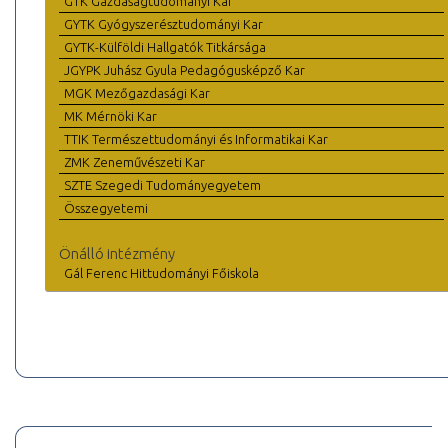
GTK Gazdaságtudományi Kar
GYTK Gyógyszerésztudományi Kar
GYTK-Külföldi Hallgatók Titkársága
JGYPK Juhász Gyula Pedagógusképző Kar
MGK Mezőgazdasági Kar
MK Mérnöki Kar
TTIK Természettudományi és Informatikai Kar
ZMK Zeneművészeti Kar
SZTE Szegedi Tudományegyetem
Összegyetemi
Önálló intézmény
Gál Ferenc Hittudományi Főiskola