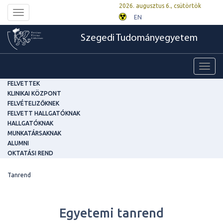
2026. augusztus 6., csütörtök
Toggle
EN
navigation
Szegedi Tudományegyetem
Toggl
navig
FELVETTEK
KLINIKAI KÖZPONT
FELVÉTELIZŐKNEK
FELVETT HALLGATÓKNAK
HALLGATÓKNAK
MUNKATÁRSAKNAK
ALUMNI
OKTATÁSI REND
Tanrend
Egyetemi tanrend