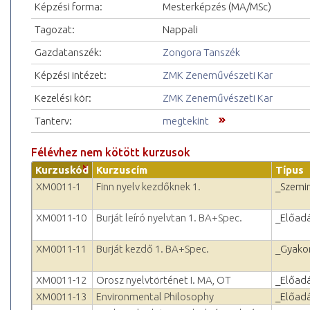
Képzési forma:
Mesterképzés (MA/MSc)
Tagozat:
Nappali
Gazdatanszék:
Zongora Tanszék
Képzési intézet:
ZMK Zeneművészeti Kar
Kezelési kör:
ZMK Zeneművészeti Kar
Tanterv:
megtekint
Félévhez nem kötött kurzusok
Kurzuskód
Kurzuscím
Típus
XM0011-1
Finn nyelv kezdőknek 1.
_Szemi
XM0011-10
Burját leíró nyelvtan 1. BA+Spec.
_Előad
XM0011-11
Burját kezdő 1. BA+Spec.
_Gyakor
XM0011-12
Orosz nyelvtörténet I. MA, OT
_Előad
XM0011-13
Environmental Philosophy
_Előad