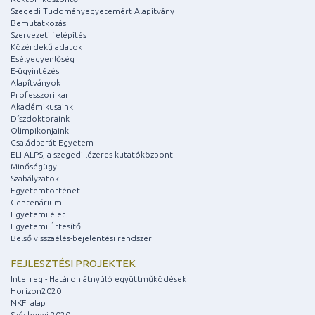
Szegedi Tudományegyetemért Alapítvány
Bemutatkozás
Szervezeti felépítés
Közérdekű adatok
Esélyegyenlőség
E-ügyintézés
Alapítványok
Professzori kar
Akadémikusaink
Díszdoktoraink
Olimpikonjaink
Családbarát Egyetem
ELI-ALPS, a szegedi lézeres kutatóközpont
Minőségügy
Szabályzatok
Egyetemtörténet
Centenárium
Egyetemi élet
Egyetemi Értesítő
Belső visszaélés-bejelentési rendszer
FEJLESZTÉSI PROJEKTEK
Interreg - Határon átnyúló együttműködések
Horizon2020
NKFI alap
Széchenyi 2020