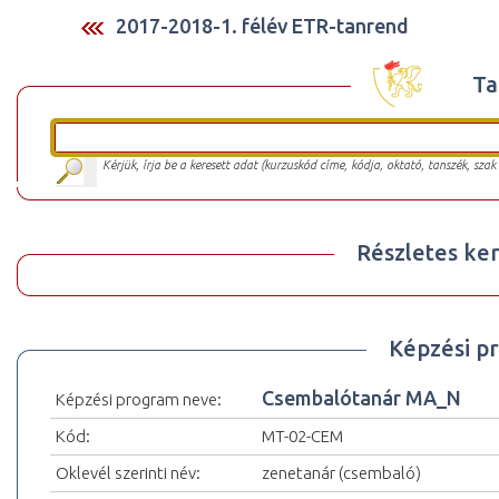
2017-2018-1. félév ETR-tanrend
Ta
Kérjük, írja be a keresett adat (kurzuskód címe, kódja, oktató, tanszék, szak
Részletes ker
Képzési p
Csembalótanár MA_N
Képzési program neve:
Kód:
MT-02-CEM
Oklevél szerinti név:
zenetanár (csembaló)