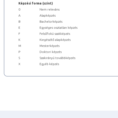
Képzési forma (szint)
0
Nem releváns
A
Alapképzés
B
Bachelorképzés
E
Egységes osztatlan képzés
F
Felsőfokú szakképzés
K
Kiegészítő alapképzés
M
Mesterképzés
P
Doktori képzés
S
Szakirányú továbbképzés
X
Egyéb képzés