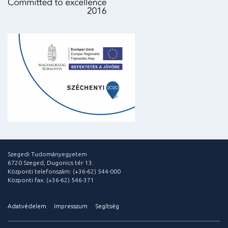
Szegedi Tudományegyetem
6720 Szeged, Dugonics tér 13.
Központi telefonszám: (+36-62) 544-000
Központi fax: (+36-62) 546-371
Adatvédelem
Impresszum
Segítség