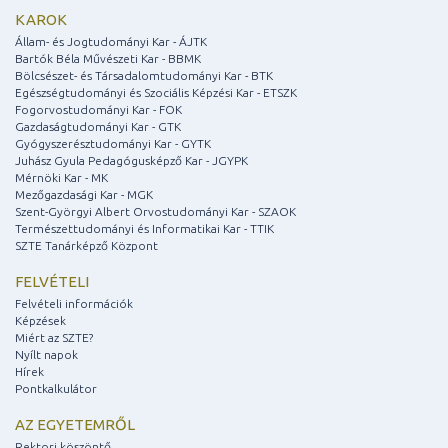
KAROK
Állam- és Jogtudományi Kar - ÁJTK
Bartók Béla Művészeti Kar - BBMK
Bölcsészet- és Társadalomtudományi Kar - BTK
Egészségtudományi és Szociális Képzési Kar - ETSZK
Fogorvostudományi Kar - FOK
Gazdaságtudományi Kar - GTK
Gyógyszerésztudományi Kar - GYTK
Juhász Gyula Pedagógusképző Kar - JGYPK
Mérnöki Kar - MK
Mezőgazdasági Kar - MGK
Szent-Györgyi Albert Orvostudományi Kar - SZAOK
Természettudományi és Informatikai Kar - TTIK
SZTE Tanárképző Központ
FELVÉTELI
Felvételi információk
Képzések
Miért az SZTE?
Nyílt napok
Hírek
Pontkalkulátor
AZ EGYETEMRŐL
Rektori köszöntő