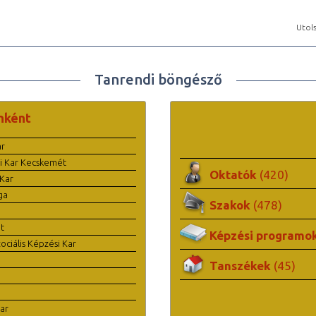
Utols
Tanrendi böngésző
nként
ar
i Kar Kecskemét
Oktatók
(420)
Kar
ga
Szakok
(478)
t
Képzési programo
ciális Képzési Kar
Tanszékek
(45)
ar