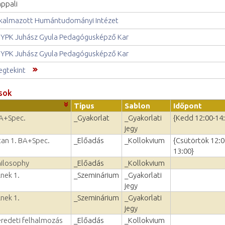
ppali
kalmazott Humántudományi Intézet
YPK Juhász Gyula Pedagógusképző Kar
YPK Juhász Gyula Pedagógusképző Kar
gtekint
sok
Típus
Sablon
Időpont
BA+Spec.
_Gyakorlat
_Gyakorlati
{Kedd 12:00-14
jegy
vtan 1. BA+Spec.
_Előadás
_Kollokvium
{Csütörtök 12:0
13:00}
hilosophy
_Előadás
_Kollokvium
nek 1.
_Szeminárium
_Gyakorlati
jegy
nek 1.
_Szeminárium
_Gyakorlati
jegy
eredeti felhalmozás
_Előadás
_Kollokvium