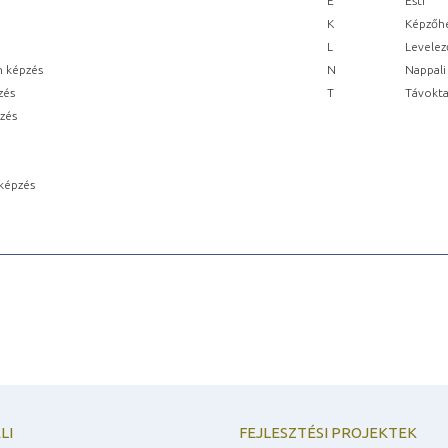
E
Esti
K
Képzőhe
L
Levelez
n képzés
N
Nappali
zés
T
Távokta
pzés
képzés
LI
FEJLESZTÉSI PROJEKTEK