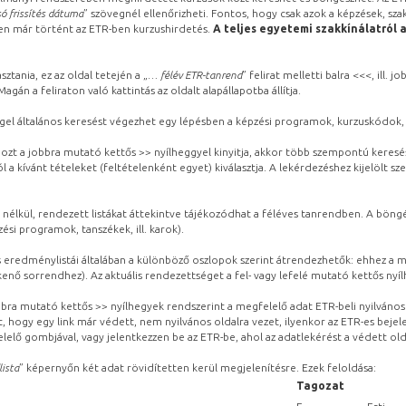
ó frissítés dátuma
” szövegnél ellenőrizheti. Fontos, hogy csak azok a képzések, sza
ben már történt az ETR-ben kurzushirdetés.
A teljes egyetemi szakkínálatról 
sztania, ez az oldal tetején a „
… félév ETR-tanrend
” felirat melletti balra <<<, ill.
gán a feliraton való kattintás az oldalt alapállapotba állítja.
gel általános keresést végezhet egy lépésben a képzési programok, kurzuskódok, 
ozt a jobbra mutató kettős >> nyílheggyel kinyitja, akkor több szempontú keresé
l a kívánt tételeket (feltételenként egyet) kiválasztja. A lekérdezéshez kijelölt s
 nélkül, rendezett listákat áttekintve tájékozódhat a féléves tanrendben. A böng
ési programok, tanszékek, ill. karok).
eredménylistái általában a különböző oszlopok szerint átrendezhetők: ehhez a me
kenő sorrendhez). Az aktuális rendezettséget a fel- vagy lefelé mutató kettős nyí
obbra mutató kettős >> nyílhegyek rendszerint a megfelelő adat ETR-beli nyilváno
, hogy egy link már védett, nem nyilvános oldalra vezet, ilyenkor az ETR-es beje
lelő gombjával, vagy jelentkezzen be az ETR-be, ahol az adatlekérést a védett olda
lista
” képernyőn két adat rövidítetten kerül megjelenítésre. Ezek feloldása:
Tagozat