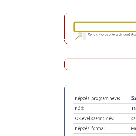
Kérjük, írja be a keresett adat (k
S
Képzési program neve:
Kód:
TM
Oklevél szerinti név:
sz
Képzési forma:
Me