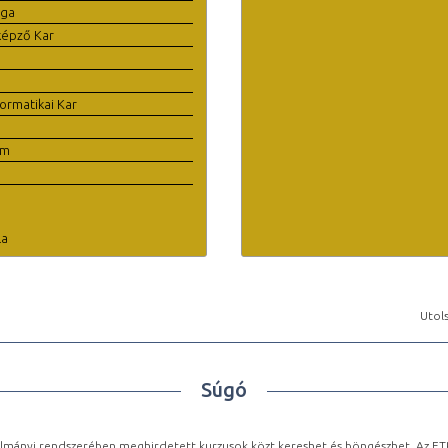
ága
képző Kar
ormatikai Kar
em
la
Utols
Súgó
lmányi rendszerében meghirdetett kurzusok közt kereshet és böngészhet. Az ETR