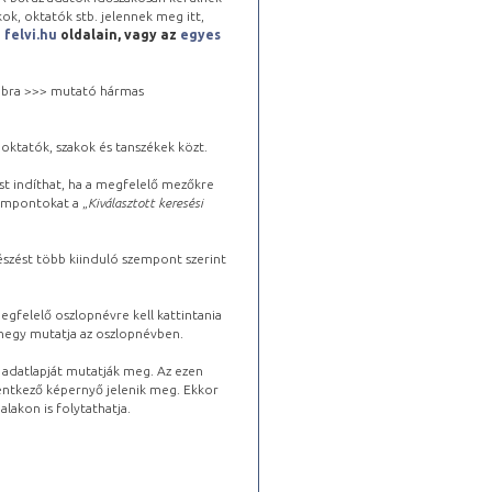
kok, oktatók stb. jelennek meg itt,
a
felvi.hu
oldalain, vagy az
egyes
 jobbra >>> mutató hármas
oktatók, szakok és tanszékek közt.
st indíthat, ha a megfelelő mezőkre
zempontokat a „
Kiválasztott keresési
észést több kiinduló szempont szerint
gfelelő oszlopnévre kell kattintania
lhegy mutatja az oszlopnévben.
s adatlapját mutatják meg. Az ezen
lentkező képernyő jelenik meg. Ekkor
lakon is folytathatja.