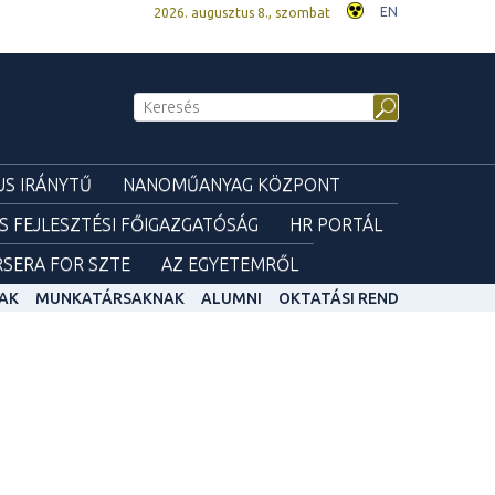
EN
2026. augusztus 8., szombat
S IRÁNYTŰ
NANOMŰANYAG KÖZPONT
ÉS FEJLESZTÉSI FŐIGAZGATÓSÁG
HR PORTÁL
SERA FOR SZTE
AZ EGYETEMRŐL
AK
MUNKATÁRSAKNAK
ALUMNI
OKTATÁSI REND