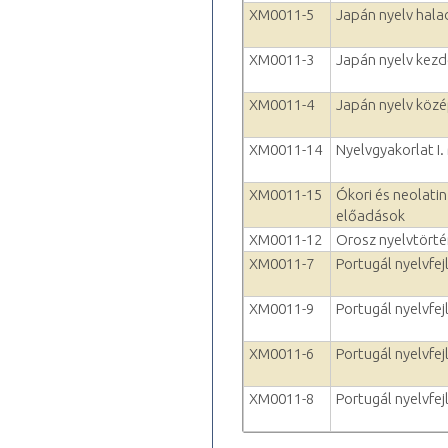
XM0011-5
Japán nyelv hala
XM0011-3
Japán nyelv kezd
XM0011-4
Japán nyelv köz
XM0011-14
Nyelvgyakorlat I.
XM0011-15
Ókori és neolatin
előadások
XM0011-12
Orosz nyelvtörté
XM0011-7
Portugál nyelvfejl
XM0011-9
Portugál nyelvfejl
XM0011-6
Portugál nyelvfej
XM0011-8
Portugál nyelvfejl