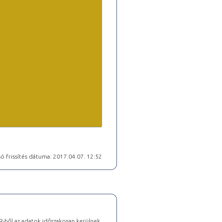
ó frissítés dátuma: 2017.04.07. 12:52
-ből az adatok időszakosan kerülnek