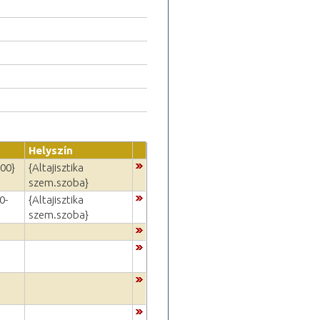
Helyszín
:00}
{Altajisztika
szem.szoba}
0-
{Altajisztika
szem.szoba}