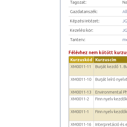
Tagozat:
Na
Gazdatanszék:
Al
Képzési intézet:
JG
Kezelési kör:
JG
Tanterv:
me
Félévhez nem kötött kurzu
Kurzuskód
Kurzuscím
XM0011-11
Burját kezdő 1. 
XM0011-10
Burját leíró nyel
XM0011-13
Environmental P
XM0011-2
Finn nyelv kezdők
XM0011-1
Finn nyelv kezdők
XM0011-16
Interpretáció és 