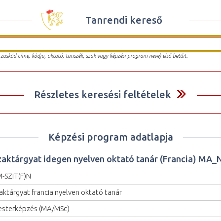
Tanrendi kereső
urzuskód címe, kódja, oktató, tanszék, szak vagy képzési program neve) első betűit.
Részletes keresési feltételek
Képzési program adatlapja
zaktárgyat idegen nyelven oktató tanár (Francia) MA_
-SZIT(F)N
aktárgyat francia nyelven oktató tanár
sterképzés (MA/MSc)