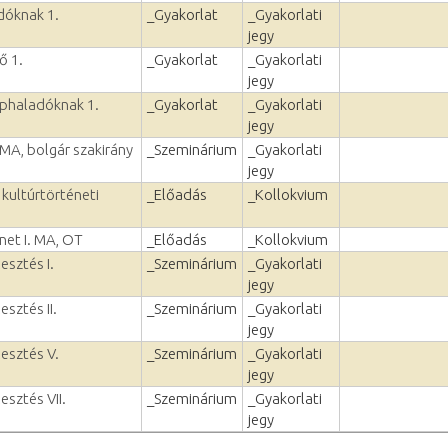
dóknak 1.
_Gyakorlat
_Gyakorlati
jegy
ő 1.
_Gyakorlat
_Gyakorlati
jegy
éphaladóknak 1.
_Gyakorlat
_Gyakorlati
jegy
 MA, bolgár szakirány
_Szeminárium
_Gyakorlati
jegy
 kultúrtörténeti
_Előadás
_Kollokvium
net I. MA, OT
_Előadás
_Kollokvium
esztés I.
_Szeminárium
_Gyakorlati
jegy
esztés II.
_Szeminárium
_Gyakorlati
jegy
lesztés V.
_Szeminárium
_Gyakorlati
jegy
esztés VII.
_Szeminárium
_Gyakorlati
jegy