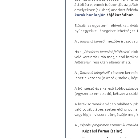
áttöltésre, ennek időpontját az „
Utols
amelyekhez (akikhez) az adott félév
karok honlapján
tájékozódhat.
Először az egyetemi félévet kell kivála
nyílhegyekkel lépegetve lehetséges. Ma
A „
Tanrendi kereső
” mezőbe írt szöveg
Ha a „
Részletes keresési feltételek
” dob
való kattintás után megjelenő listákbó
feltételek
” rész után ellenőrizheti.
A „
Tanrendi böngésző
” részben keresés
lehet elkezdeni (oktatók, szakok, képz
A böngésző és a kereső többoszlopos 
(egyszer az emelkedő, kétszer a csök
A listák sorainak a végén található j
való továbblépés esetén előfordulhat
vagy lépjen vissza a böngészője megfe
A „
Képzési programok szerinti kurzuskód
Képzési forma (szint)