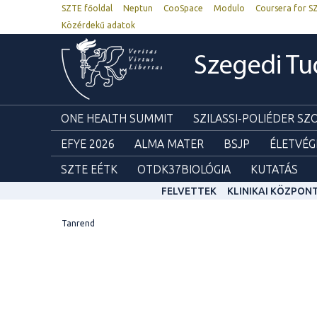
SZTE főoldal
Neptun
CooSpace
Modulo
Coursera for S
Közérdekű adatok
Szegedi T
ONE HEALTH SUMMIT
SZILASSI-POLIÉDER S
EFYE 2026
ALMA MATER
BSJP
ÉLETVÉG
SZTE EÉTK
OTDK37BIOLÓGIA
KUTATÁS
FELVETTEK
KLINIKAI KÖZPON
Tanrend