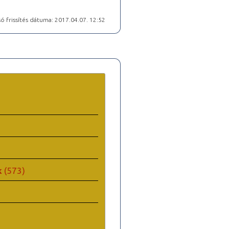
ó frissítés dátuma: 2017.04.07. 12:52
k
(573)