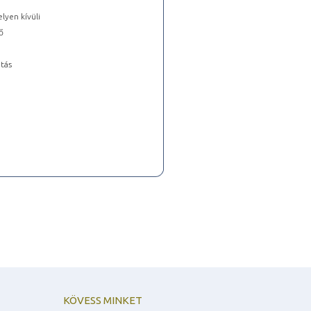
lyen kívüli
ő
tás
KÖVESS MINKET