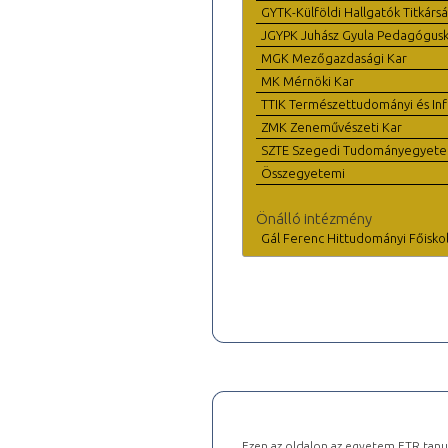
GYTK-Külföldi Hallgatók Titkárs
JGYPK Juhász Gyula Pedagógus
MGK Mezőgazdasági Kar
MK Mérnöki Kar
TTIK Természettudományi és Inf
ZMK Zeneművészeti Kar
SZTE Szegedi Tudományegyet
Összegyetemi
Önálló intézmény
Gál Ferenc Hittudományi Főisko
Ezen az oldalon az egyetem ETR tanu