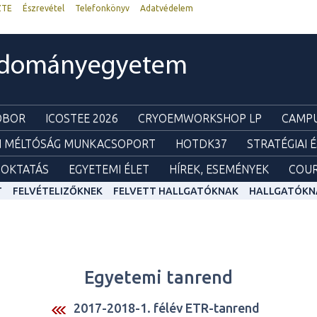
ZTE
Észrevétel
Telefonkönyv
Adatvédelem
udományegyetem
ZOBOR
ICOSTEE 2026
CRYOEMWORKSHOP LP
CAMPU
I MÉLTÓSÁG MUNKACSOPORT
HOTDK37
STRATÉGIAI 
OKTATÁS
EGYETEMI ÉLET
HÍREK, ESEMÉNYEK
COUR
T
FELVÉTELIZŐKNEK
FELVETT HALLGATÓKNAK
HALLGATÓKN
Egyetemi tanrend
2017-2018-1. félév ETR-tanrend