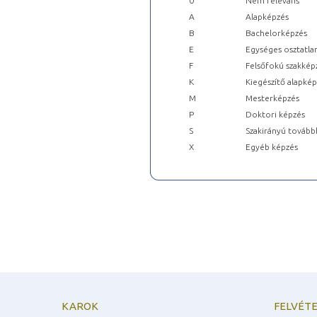
0
Nem releváns
A
Alapképzés
B
Bachelorképzés
E
Egységes osztatla
F
Felsőfokú szakkép
K
Kiegészítő alapké
M
Mesterképzés
P
Doktori képzés
S
Szakirányú tovább
X
Egyéb képzés
KAROK
FELVÉTE