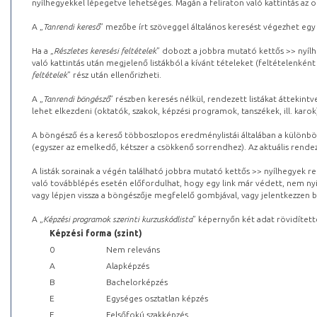
nyílhegyekkel lépegetve lehetséges. Magán a feliraton való kattintás az old
A „
Tanrendi kereső
” mezőbe írt szöveggel általános keresést végezhet egy
Ha a „
Részletes keresési feltételek
” dobozt a jobbra mutató kettős >> nyílh
való kattintás után megjelenő listákból a kívánt tételeket (feltételenként
feltételek
” rész után ellenőrizheti.
A „
Tanrendi böngésző
” részben keresés nélkül, rendezett listákat áttekin
lehet elkezdeni (oktatók, szakok, képzési programok, tanszékek, ill. karok
A böngésző és a kereső többoszlopos eredménylistái általában a különböz
(egyszer az emelkedő, kétszer a csökkenő sorrendhez). Az aktuális rendez
A listák sorainak a végén található jobbra mutató kettős >> nyílhegyek r
való továbblépés esetén előfordulhat, hogy egy link már védett, nem nyi
vagy lépjen vissza a böngészője megfelelő gombjával, vagy jelentkezzen be
A „
Képzési programok szerinti kurzuskódlista
” képernyőn két adat rövidített
Képzési forma (szint)
0
Nem releváns
A
Alapképzés
B
Bachelorképzés
E
Egységes osztatlan képzés
F
Felsőfokú szakképzés