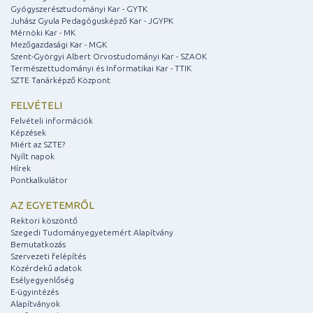
Gyógyszerésztudományi Kar - GYTK
Juhász Gyula Pedagógusképző Kar - JGYPK
Mérnöki Kar - MK
Mezőgazdasági Kar - MGK
Szent-Györgyi Albert Orvostudományi Kar - SZAOK
Természettudományi és Informatikai Kar - TTIK
SZTE Tanárképző Központ
FELVÉTELI
Felvételi információk
Képzések
Miért az SZTE?
Nyílt napok
Hírek
Pontkalkulátor
AZ EGYETEMRŐL
Rektori köszöntő
Szegedi Tudományegyetemért Alapítvány
Bemutatkozás
Szervezeti felépítés
Közérdekű adatok
Esélyegyenlőség
E-ügyintézés
Alapítványok