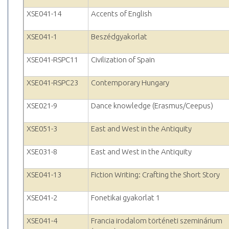
XSE041-14
Accents of English
XSE041-1
Beszédgyakorlat
XSE041-RSPC11
Civilization of Spain
XSE041-RSPC23
Contemporary Hungary
XSE021-9
Dance knowledge (Erasmus/Ceepus)
XSE051-3
East and West in the Antiquity
XSE031-8
East and West in the Antiquity
XSE041-13
Fiction Writing: Crafting the Short Story
XSE041-2
Fonetikai gyakorlat 1
XSE041-4
Francia irodalom történeti szeminárium