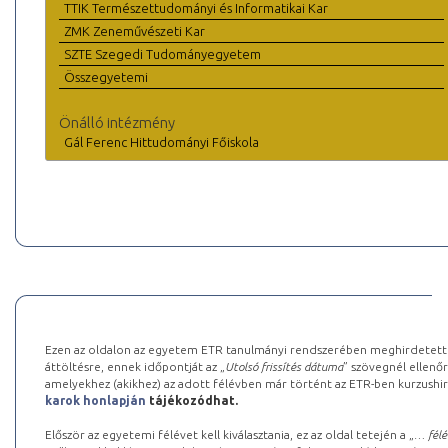
TTIK Természettudományi és Informatikai Kar
ZMK Zeneművészeti Kar
SZTE Szegedi Tudományegyetem
Összegyetemi
Önálló intézmény
Gál Ferenc Hittudományi Főiskola
Ezen az oldalon az egyetem ETR tanulmányi rendszerében meghirdetett k
áttöltésre, ennek időpontját az „
Utolsó frissítés dátuma
” szövegnél ellenőr
amelyekhez (akikhez) az adott félévben már történt az ETR-ben kurzushi
karok honlapján
tájékozódhat.
Először az egyetemi félévet kell kiválasztania, ez az oldal tetején a „
… félé