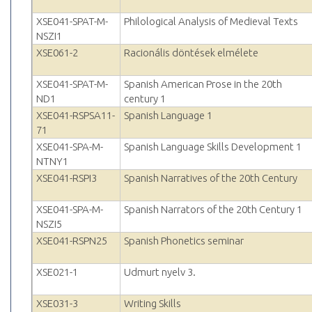
XSE041-SPAT-M-
Philological Analysis of Medieval Texts
NSZI1
XSE061-2
Racionális döntések elmélete
XSE041-SPAT-M-
Spanish American Prose in the 20th
ND1
century 1
XSE041-RSPSA11-
Spanish Language 1
71
XSE041-SPA-M-
Spanish Language Skills Development 1
NTNY1
XSE041-RSPI3
Spanish Narratives of the 20th Century
XSE041-SPA-M-
Spanish Narrators of the 20th Century 1
NSZI5
XSE041-RSPN25
Spanish Phonetics seminar
XSE021-1
Udmurt nyelv 3.
XSE031-3
Writing Skills