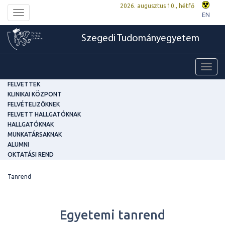
2026. augusztus 10., hétfő
Toggle
EN
navigation
Szegedi Tudományegyetem
Toggl
navig
FELVETTEK
KLINIKAI KÖZPONT
FELVÉTELIZŐKNEK
FELVETT HALLGATÓKNAK
HALLGATÓKNAK
MUNKATÁRSAKNAK
ALUMNI
OKTATÁSI REND
Tanrend
Egyetemi tanrend