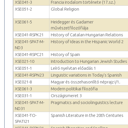
XSE041-3
Francia irodalom története (17.sz.)
XSE051-2
Global Religion
XSE061-5
Heidegger és Gadamer
művészetfilozófiája
XSE041-RSPK21
History of Catalan-Hungarian Relations
XSE041-SPAT-M-
History of Ideas in the Hispanic World 2
ND3
XSE041-RSPC21
History of Spain
XSE021-10
Introduction to Hungarian Jewish Studies
XSE051-1
Leíró nyelvtan előadás 1
XSE041-RSPN23
Linguistic variations in Today's Spanish
XSE021-8
Magyar és összehasonlító néprajz I/1.
XSE061-3
Modern politikai filozófia
XSE031-1
Országismeret 3
XSE041-SPAT-M-
Pragmatics and sociolinguistics lecture
ND31
XSE041-TO-
Spanish Literature in the 20th Centuries
SPATI21