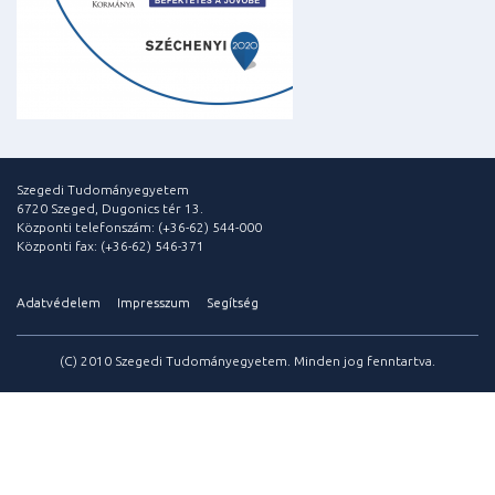
Szegedi Tudományegyetem
6720 Szeged, Dugonics tér 13.
Központi telefonszám: (+36-62) 544-000
Központi fax: (+36-62) 546-371
Adatvédelem
Impresszum
Segítség
(C) 2010 Szegedi Tudományegyetem. Minden jog fenntartva.