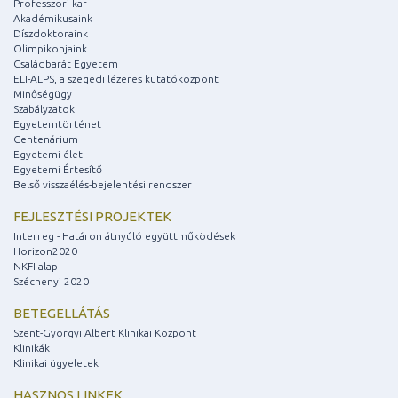
Professzori kar
Akadémikusaink
Díszdoktoraink
Olimpikonjaink
Családbarát Egyetem
ELI-ALPS, a szegedi lézeres kutatóközpont
Minőségügy
Szabályzatok
Egyetemtörténet
Centenárium
Egyetemi élet
Egyetemi Értesítő
Belső visszaélés-bejelentési rendszer
FEJLESZTÉSI PROJEKTEK
Interreg - Határon átnyúló együttműködések
Horizon2020
NKFI alap
Széchenyi 2020
BETEGELLÁTÁS
Szent-Györgyi Albert Klinikai Központ
Klinikák
Klinikai ügyeletek
HASZNOS LINKEK