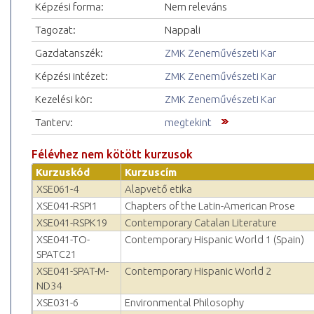
Képzési forma:
Nem releváns
Tagozat:
Nappali
Gazdatanszék:
ZMK Zeneművészeti Kar
Képzési intézet:
ZMK Zeneművészeti Kar
Kezelési kör:
ZMK Zeneművészeti Kar
Tanterv:
megtekint
Félévhez nem kötött kurzusok
Kurzuskód
Kurzuscím
XSE061-4
Alapvető etika
XSE041-RSPI1
Chapters of the Latin-American Prose
XSE041-RSPK19
Contemporary Catalan Literature
XSE041-TO-
Contemporary Hispanic World 1 (Spain)
SPATC21
XSE041-SPAT-M-
Contemporary Hispanic World 2
ND34
XSE031-6
Environmental Philosophy