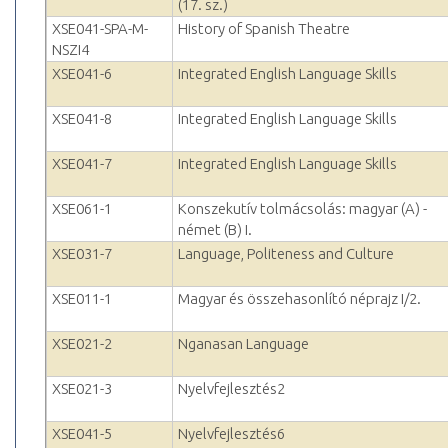
(17. sz.)
XSE041-SPA-M-
History of Spanish Theatre
NSZI4
XSE041-6
Integrated English Language Skills
XSE041-8
Integrated English Language Skills
XSE041-7
Integrated English Language Skills
XSE061-1
Konszekutív tolmácsolás: magyar (A) -
német (B) I.
XSE031-7
Language, Politeness and Culture
XSE011-1
Magyar és összehasonlító néprajz I/2.
XSE021-2
Nganasan Language
XSE021-3
Nyelvfejlesztés2
XSE041-5
Nyelvfejlesztés6