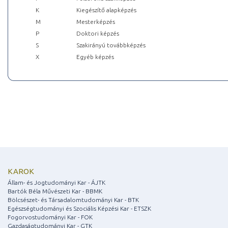
K
Kiegészítő alapképzés
M
Mesterképzés
P
Doktori képzés
S
Szakirányú továbbképzés
X
Egyéb képzés
KAROK
Állam- és Jogtudományi Kar - ÁJTK
Bartók Béla Művészeti Kar - BBMK
Bölcsészet- és Társadalomtudományi Kar - BTK
Egészségtudományi és Szociális Képzési Kar - ETSZK
Fogorvostudományi Kar - FOK
Gazdaságtudományi Kar - GTK