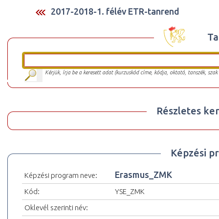
2017-2018-1. félév ETR-tanrend
Ta
Kérjük, írja be a keresett adat (kurzuskód címe, kódja, oktató, tanszék, szak
Részletes ker
Képzési p
Erasmus_ZMK
Képzési program neve:
Kód:
YSE_ZMK
Oklevél szerinti név: