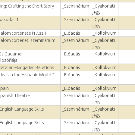
ting: Crafting the Short Story
_Szeminárium
_Gyakorlati
jegy
yakorlat 1
_Szeminárium
_Gyakorlati
jegy
dalom története (17.sz.)
_Előadás
_Kollokvium
odalom történeti szeminárium
_Szeminárium
_Gyakorlati
jegy
 és Gadamer
_Előadás
_Kollokvium
lozófiája
 Catalan-Hungarian Relations
_Előadás
_Kollokvium
Ideas in the Hispanic World 2
_Előadás
_Kollokvium
Spain
_Előadás
_Kollokvium
Spanish Theatre
_Szeminárium
_Gyakorlati
jegy
English Language Skills
_Szeminárium
_Gyakorlati
jegy
English Language Skills
_Szeminárium
_Gyakorlati
jegy