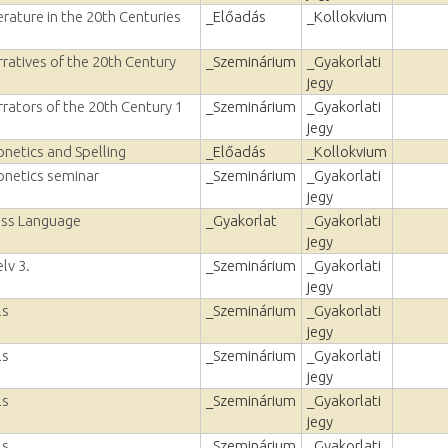
erature in the 20th Centuries
_Előadás
_Kollokvium
ratives of the 20th Century
_Szeminárium
_Gyakorlati
jegy
rators of the 20th Century 1
_Szeminárium
_Gyakorlati
jegy
netics and Spelling
_Előadás
_Kollokvium
onetics seminar
_Szeminárium
_Gyakorlati
jegy
ess Language
_Gyakorlat
_Gyakorlati
jegy
lv 3.
_Szeminárium
_Gyakorlati
jegy
ls
_Szeminárium
_Gyakorlati
jegy
ls
_Szeminárium
_Gyakorlati
jegy
ls
_Szeminárium
_Gyakorlati
jegy
ls
_Szeminárium
_Gyakorlati