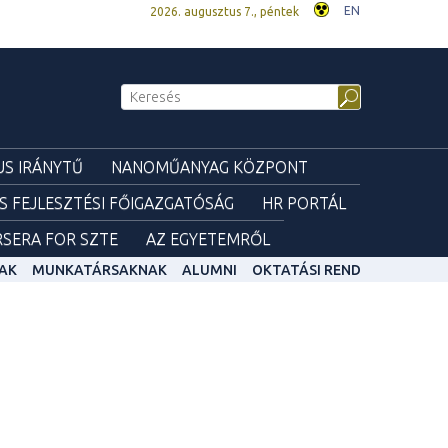
EN
2026. augusztus 7., péntek
S IRÁNYTŰ
NANOMŰANYAG KÖZPONT
ÉS FEJLESZTÉSI FŐIGAZGATÓSÁG
HR PORTÁL
SERA FOR SZTE
AZ EGYETEMRŐL
AK
MUNKATÁRSAKNAK
ALUMNI
OKTATÁSI REND