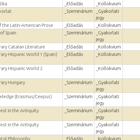
tika
_Előadás
_Kollokvium
korlat
_Szeminárium
_Gyakorlati
jegy
f the Latin-American Prose
_Előadás
_Kollokvium
 of Spain
_Szeminárium
_Gyakorlati
jegy
ry Catalan Literature
_Előadás
_Kollokvium
ry Hispanic World 1 (Spain)
_Előadás
_Kollokvium
ry Hispanic World 2
_Előadás
_Kollokvium
ary Hungary
_Szeminárium
_Gyakorlati
jegy
wledge (Erasmus/Ceepus)
_Szeminárium
_Gyakorlati
jegy
st in the Antiquity
_Szeminárium
_Gyakorlati
jegy
st in the Antiquity
_Szeminárium
_Gyakorlati
jegy
tal Philosophy
_Előadás
_Kollokvium