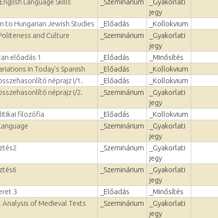
English Language Skills
_Szeminárium
_Gyakorlati
jegy
on to Hungarian Jewish Studies
_Előadás
_Kollokvium
Politeness and Culture
_Szeminárium
_Gyakorlati
jegy
tan előadás 1
_Előadás
_Minősítés
variations in Today's Spanish
_Előadás
_Kollokvium
sszehasonlító néprajz I/1.
_Előadás
_Kollokvium
sszehasonlító néprajz I/2.
_Szeminárium
_Gyakorlati
jegy
tikai filozófia
_Előadás
_Kollokvium
Language
_Szeminárium
_Gyakorlati
jegy
sztés2
_Szeminárium
_Gyakorlati
jegy
sztés6
_Szeminárium
_Gyakorlati
jegy
ret 3
_Előadás
_Minősítés
l Analysis of Medieval Texts
_Szeminárium
_Gyakorlati
jegy