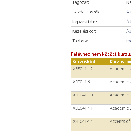
Tagozat:
Na
Gazdatanszék:
ÁJ
Képzési intézet:
ÁJ
Kezelési kör:
ÁJ
Tanterv:
me
Félévhez nem kötött kurzu
Kurzuskód
Kurzuscí
XSE041-12
Academic W
XSE041-9
Academic W
XSE041-10
Academic W
XSE041-11
Academic W
XSE041-14
Accents of 