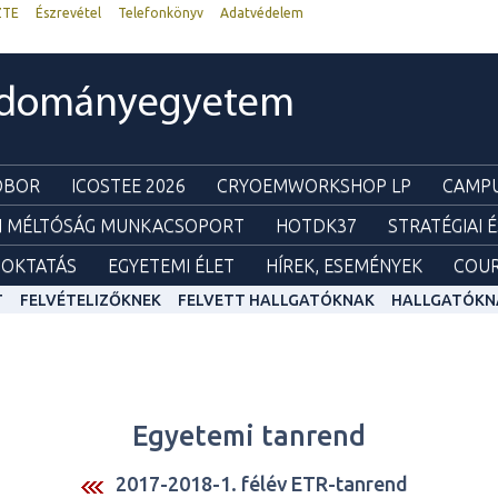
ZTE
Észrevétel
Telefonkönyv
Adatvédelem
udományegyetem
ZOBOR
ICOSTEE 2026
CRYOEMWORKSHOP LP
CAMPU
I MÉLTÓSÁG MUNKACSOPORT
HOTDK37
STRATÉGIAI 
OKTATÁS
EGYETEMI ÉLET
HÍREK, ESEMÉNYEK
COUR
T
FELVÉTELIZŐKNEK
FELVETT HALLGATÓKNAK
HALLGATÓKN
Egyetemi tanrend
2017-2018-1. félév ETR-tanrend