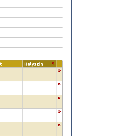
t
Helyszín