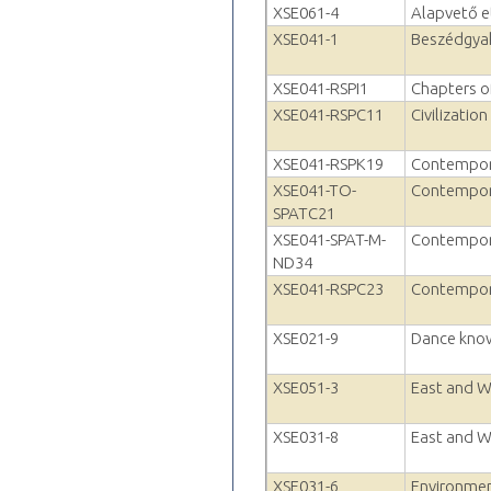
XSE061-4
Alapvető e
XSE041-1
Beszédgya
XSE041-RSPI1
Chapters o
XSE041-RSPC11
Civilization
XSE041-RSPK19
Contempora
XSE041-TO-
Contempora
SPATC21
XSE041-SPAT-M-
Contempora
ND34
XSE041-RSPC23
Contempor
XSE021-9
Dance kno
XSE051-3
East and We
XSE031-8
East and We
XSE031-6
Environmen