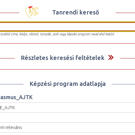
Tanrendi kereső
urzuskód címe, kódja, oktató, tanszék, szak vagy képzési program neve) első betűit.
Részletes keresési feltételek
Képzési program adatlapja
rasmus_AJTK
SE_AJTK
m releváns