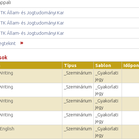
ppali
TK Állam- és Jogtudományi Kar
TK Állam- és Jogtudományi Kar
TK Állam- és Jogtudományi Kar
gtekint
sok
m
Típus
Sablon
Időpon
riting
_Szeminárium
_Gyakorlati
jegy
riting
_Szeminárium
_Gyakorlati
jegy
riting
_Szeminárium
_Gyakorlati
jegy
riting
_Szeminárium
_Gyakorlati
jegy
English
_Szeminárium
_Gyakorlati
jegy