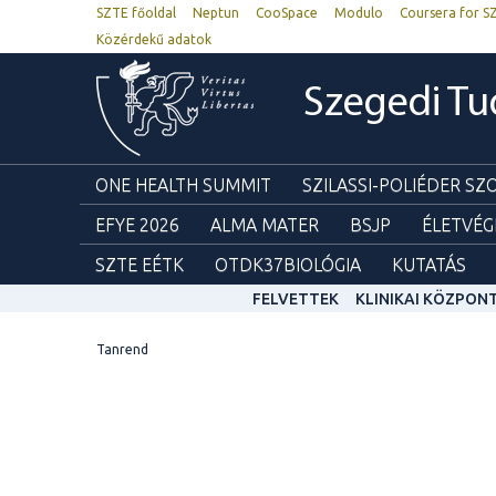
SZTE főoldal
Neptun
CooSpace
Modulo
Coursera for S
Közérdekű adatok
Szegedi T
ONE HEALTH SUMMIT
SZILASSI-POLIÉDER S
EFYE 2026
ALMA MATER
BSJP
ÉLETVÉG
SZTE EÉTK
OTDK37BIOLÓGIA
KUTATÁS
FELVETTEK
KLINIKAI KÖZPON
Tanrend