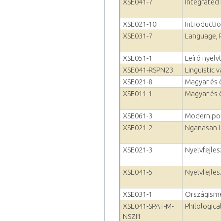
XSE041-7
Integrated 
XSE021-10
Introducti
XSE031-7
Language, 
XSE051-1
Leíró nyelv
XSE041-RSPN23
Linguistic 
XSE021-8
Magyar és ö
XSE011-1
Magyar és ö
XSE061-3
Modern poli
XSE021-2
Nganasan 
XSE021-3
Nyelvfejle
XSE041-5
Nyelvfejle
XSE031-1
Országisme
XSE041-SPAT-M-
Philologica
NSZI1