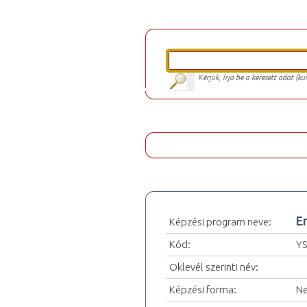
Kérjük, írja be a keresett adat (k
E
Képzési program neve:
Kód:
Y
Oklevél szerinti név:
Képzési forma:
Ne