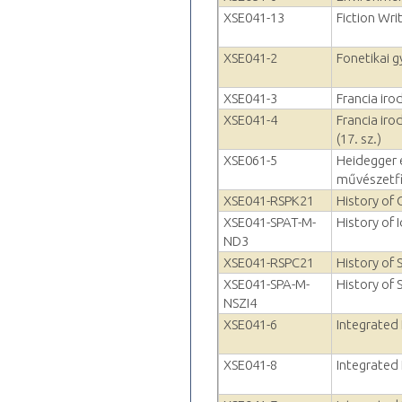
XSE041-13
Fiction Wri
XSE041-2
Fonetikai g
XSE041-3
Francia iro
XSE041-4
Francia ir
(17. sz.)
XSE061-5
Heidegger
művészetfi
XSE041-RSPK21
History of
XSE041-SPAT-M-
History of 
ND3
XSE041-RSPC21
History of 
XSE041-SPA-M-
History of 
NSZI4
XSE041-6
Integrated 
XSE041-8
Integrated 