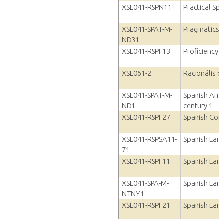
XSE041-RSPN11
Practical 
XSE041-SPAT-M-
Pragmatics 
ND31
XSE041-RSPF13
Proficienc
XSE061-2
Racionális
XSE041-SPAT-M-
Spanish Am
ND1
century 1
XSE041-RSPF27
Spanish Co
XSE041-RSPSA11-
Spanish La
71
XSE041-RSPF11
Spanish La
XSE041-SPA-M-
Spanish La
NTNY1
XSE041-RSPF21
Spanish La