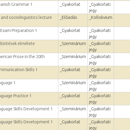
Spanish Grammar 1
_Gyakorlat
_Gyakorlati
jegy
and sociolinguistics lecture
_Előadás
_Kollokvium
y Exam Preparation 1
_Gyakorlat
_Gyakorlati
jegy
 döntések elmélete
_Szeminárium
_Gyakorlati
jegy
erican Prose in the 20th
_Szeminárium
_Gyakorlati
jegy
mmunication Skills 1
_Gyakorlat
_Gyakorlati
jegy
nguage 1
_Szeminárium
_Gyakorlati
jegy
nguage Practice 1
_Gyakorlat
_Gyakorlati
jegy
nguage Skills Development 1
_Szeminárium
_Gyakorlati
jegy
nguage Skills Development 1
_Gyakorlat
_Gyakorlati
jegy