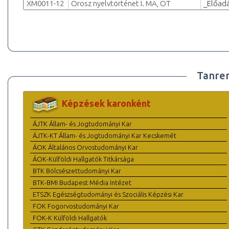
XM0011-12
Orosz nyelvtörténet I. MA, OT
_Előad
Tanre
Képzések karonként
ÁJTK Állam- és Jogtudományi Kar
ÁJTK-KT Állam- és Jogtudományi Kar Kecskemét
ÁOK Általános Orvostudományi Kar
ÁOK-Külföldi Hallgatók Titkársága
BTK Bölcsészettudományi Kar
BTK-BMI Budapest Média Intézet
ETSZK Egészségtudományi és Szociális Képzési Kar
FOK Fogorvostudományi Kar
FOK-K Külföldi Hallgatók