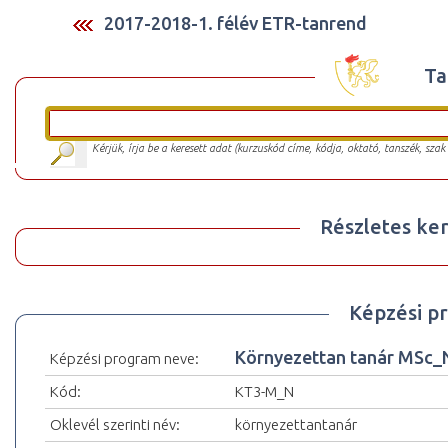
2017-2018-1. félév ETR-tanrend
Ta
Kérjük, írja be a keresett adat (kurzuskód címe, kódja, oktató, tanszék, szak
Részletes ker
Képzési p
Környezettan tanár MSc_
Képzési program neve:
Kód:
KT3-M_N
Oklevél szerinti név:
környezettantanár