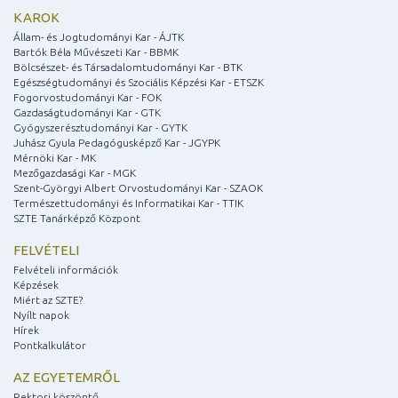
KAROK
Állam- és Jogtudományi Kar - ÁJTK
Bartók Béla Művészeti Kar - BBMK
Bölcsészet- és Társadalomtudományi Kar - BTK
Egészségtudományi és Szociális Képzési Kar - ETSZK
Fogorvostudományi Kar - FOK
Gazdaságtudományi Kar - GTK
Gyógyszerésztudományi Kar - GYTK
Juhász Gyula Pedagógusképző Kar - JGYPK
Mérnöki Kar - MK
Mezőgazdasági Kar - MGK
Szent-Györgyi Albert Orvostudományi Kar - SZAOK
Természettudományi és Informatikai Kar - TTIK
SZTE Tanárképző Központ
FELVÉTELI
Felvételi információk
Képzések
Miért az SZTE?
Nyílt napok
Hírek
Pontkalkulátor
AZ EGYETEMRŐL
Rektori köszöntő