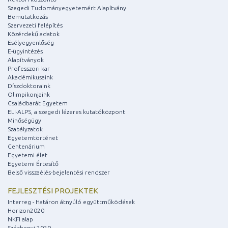
Szegedi Tudományegyetemért Alapítvány
Bemutatkozás
Szervezeti felépítés
Közérdekű adatok
Esélyegyenlőség
E-ügyintézés
Alapítványok
Professzori kar
Akadémikusaink
Díszdoktoraink
Olimpikonjaink
Családbarát Egyetem
ELI-ALPS, a szegedi lézeres kutatóközpont
Minőségügy
Szabályzatok
Egyetemtörténet
Centenárium
Egyetemi élet
Egyetemi Értesítő
Belső visszaélés-bejelentési rendszer
FEJLESZTÉSI PROJEKTEK
Interreg - Határon átnyúló együttműködések
Horizon2020
NKFI alap
Széchenyi 2020