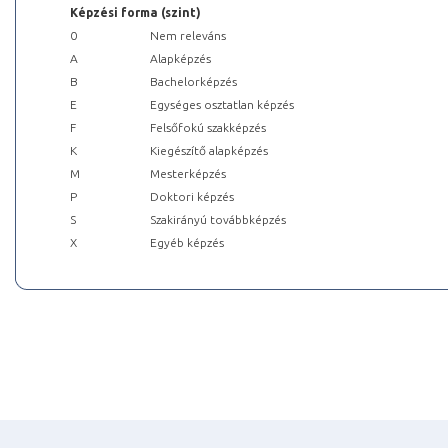
Képzési forma (szint)
0
Nem releváns
A
Alapképzés
B
Bachelorképzés
E
Egységes osztatlan képzés
F
Felsőfokú szakképzés
K
Kiegészítő alapképzés
M
Mesterképzés
P
Doktori képzés
S
Szakirányú továbbképzés
X
Egyéb képzés