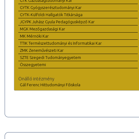
GTK Gazdaságtudományi Kar
GYTK Gyógyszerésztudományi Kar
GYTK-Külföldi Hallgatók Titkársága
JGYPK Juhász Gyula Pedagógusképző Kar
MGK Mezőgazdasági Kar
MK Mérnöki Kar
TTIK Természettudományi és Informatikai Kar
ZMK Zeneművészeti Kar
SZTE Szegedi Tudományegyetem
Összegyetemi
Önálló intézmény
Gál Ferenc Hittudományi Főiskola