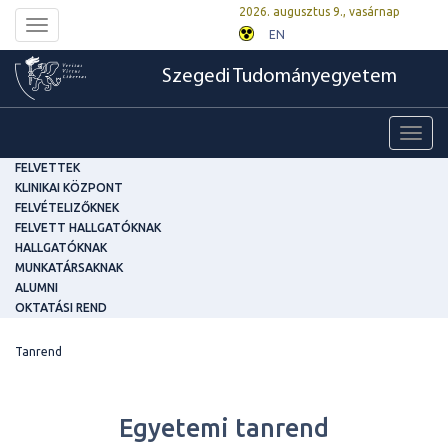
2026. augusztus 9., vasárnap
Toggle
EN
navigation
Szegedi Tudományegyetem
Toggl
navig
FELVETTEK
KLINIKAI KÖZPONT
FELVÉTELIZŐKNEK
FELVETT HALLGATÓKNAK
HALLGATÓKNAK
MUNKATÁRSAKNAK
ALUMNI
OKTATÁSI REND
Tanrend
Egyetemi tanrend