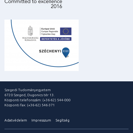
Szegedi Tudományegyetem
6720 Szeged, Dugonics tér 13.
Központi telefonszám: (+36-62) 544-000
Központi fax: (+36-62) 546-371
Adatvédelem
Impresszum
Segítség