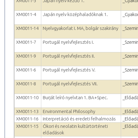
XM0011-3
Japán nyelv kezdő 1.
_Gyakor
XM0011-4
Japán nyelv középhaladóknak 1.
_Gyakor
XM0011-14
Nyelvgyakorlat I. MA, bolgár szakirány
_Szemi
XM0011-7
Portugál nyelvfejlesztés I.
_Szemi
XM0011-9
Portugál nyelvfejlesztés II.
_Szemi
XM0011-6
Portugál nyelvfejlesztés V.
_Szemi
XM0011-8
Portugál nyelvfejlesztés VII.
_Szemi
XM0011-10
Burját leíró nyelvtan 1. BA+Spec.
_Előad
XM0011-13
Environmental Philosophy
_Előad
XM0011-16
Interpretáció és eredeti felhalmozás
_Előad
XM0011-15
Ókori és neolatin kultúrtörténeti
_Előad
előadások