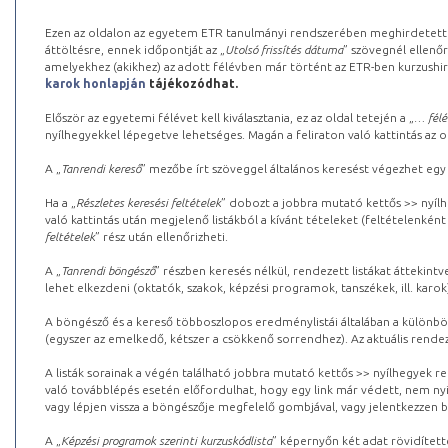
Ezen az oldalon az egyetem ETR tanulmányi rendszerében meghirdetett k
áttöltésre, ennek időpontját az „
Utolsó frissítés dátuma
” szövegnél ellenőr
amelyekhez (akikhez) az adott félévben már történt az ETR-ben kurzushi
karok honlapján
tájékozódhat.
Először az egyetemi félévet kell kiválasztania, ez az oldal tetején a „
… félé
nyílhegyekkel lépegetve lehetséges. Magán a feliraton való kattintás az old
A „
Tanrendi kereső
” mezőbe írt szöveggel általános keresést végezhet egy
Ha a „
Részletes keresési feltételek
” dobozt a jobbra mutató kettős >> nyílh
való kattintás után megjelenő listákból a kívánt tételeket (feltételenként
feltételek
” rész után ellenőrizheti.
A „
Tanrendi böngésző
” részben keresés nélkül, rendezett listákat áttekin
lehet elkezdeni (oktatók, szakok, képzési programok, tanszékek, ill. karok
A böngésző és a kereső többoszlopos eredménylistái általában a különböz
(egyszer az emelkedő, kétszer a csökkenő sorrendhez). Az aktuális rendez
A listák sorainak a végén található jobbra mutató kettős >> nyílhegyek r
való továbblépés esetén előfordulhat, hogy egy link már védett, nem nyi
vagy lépjen vissza a böngészője megfelelő gombjával, vagy jelentkezzen be
A „
Képzési programok szerinti kurzuskódlista
” képernyőn két adat rövidített