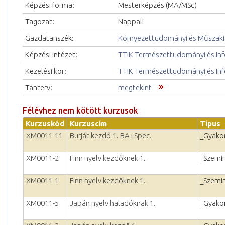
Képzési forma:
Mesterképzés (MA/MSc)
Tagozat:
Nappali
Gazdatanszék:
Környezettudományi és Műszaki 
Képzési intézet:
TTIK Természettudományi és Inf
Kezelési kör:
TTIK Természettudományi és Inf
Tanterv:
megtekint
Félévhez nem kötött kurzusok
Kurzuskód
Kurzuscím
Típus
XM0011-11
Burját kezdő 1. BA+Spec.
_Gyakor
XM0011-2
Finn nyelv kezdőknek 1.
_Szemi
XM0011-1
Finn nyelv kezdőknek 1.
_Szemi
XM0011-5
Japán nyelv haladóknak 1.
_Gyakor