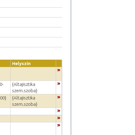
Helyszín
0-
{Altajisztika
szem.szoba}
:00}
{Altajisztika
szem.szoba}