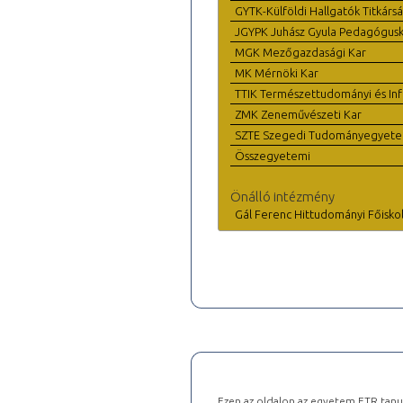
GYTK-Külföldi Hallgatók Titkárs
JGYPK Juhász Gyula Pedagógus
MGK Mezőgazdasági Kar
MK Mérnöki Kar
TTIK Természettudományi és Inf
ZMK Zeneművészeti Kar
SZTE Szegedi Tudományegyet
Összegyetemi
Önálló intézmény
Gál Ferenc Hittudományi Főisko
Ezen az oldalon az egyetem ETR tanu