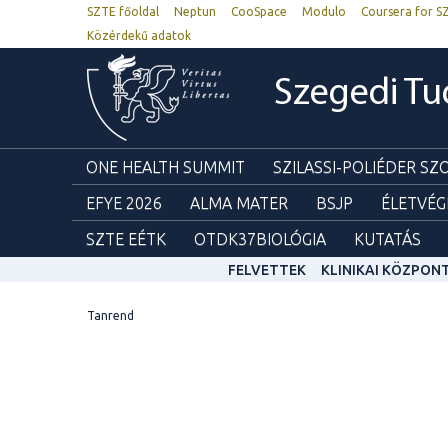
SZTE főoldal
Neptun
CooSpace
Modulo
Coursera for S
Közérdekű adatok
Szegedi T
ONE HEALTH SUMMIT
SZILASSI-POLIÉDER S
EFYE 2026
ALMA MATER
BSJP
ÉLETVÉG
SZTE EÉTK
OTDK37BIOLÓGIA
KUTATÁS
FELVETTEK
KLINIKAI KÖZPON
Tanrend