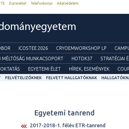
ZTE
Észrevétel
Telefonkönyv
Adatvédelem
udományegyetem
ZOBOR
ICOSTEE 2026
CRYOEMWORKSHOP LP
CAMPU
I MÉLTÓSÁG MUNKACSOPORT
HOTDK37
STRATÉGIAI 
OKTATÁS
EGYETEMI ÉLET
HÍREK, ESEMÉNYEK
COUR
T
FELVÉTELIZŐKNEK
FELVETT HALLGATÓKNAK
HALLGATÓKN
Egyetemi tanrend
2017-2018-1. félév ETR-tanrend