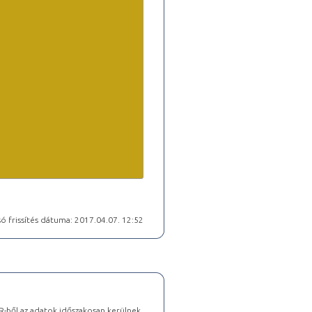
ó frissítés dátuma: 2017.04.07. 12:52
-ből az adatok időszakosan kerülnek