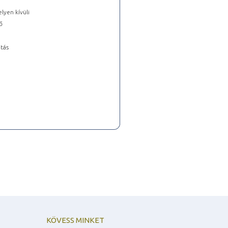
lyen kívüli
ő
tás
KÖVESS MINKET