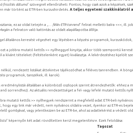
ó frissítés dátuma
” szövegnél ellenőrizheti. Fontos, hogy csak azok a képzések, sza
ben már történt az ETR-ben kurzushirdetés.
A teljes egyetemi szakkínálatról 
sztania, ez az oldal tetején a „
… félév ETR-tanrend
” felirat melletti balra <<<, ill.
gán a feliraton való kattintás az oldalt alapállapotba állítja.
gel általános keresést végezhet egy lépésben a képzési programok, kurzuskódok, 
ozt a jobbra mutató kettős >> nyílheggyel kinyitja, akkor több szempontú keresé
l a kívánt tételeket (feltételenként egyet) kiválasztja. A lekérdezéshez kijelölt s
 nélkül, rendezett listákat áttekintve tájékozódhat a féléves tanrendben. A böng
ési programok, tanszékek, ill. karok).
eredménylistái általában a különböző oszlopok szerint átrendezhetők: ehhez a me
kenő sorrendhez). Az aktuális rendezettséget a fel- vagy lefelé mutató kettős nyí
obbra mutató kettős >> nyílhegyek rendszerint a megfelelő adat ETR-beli nyilváno
, hogy egy link már védett, nem nyilvános oldalra vezet, ilyenkor az ETR-es beje
lelő gombjával, vagy jelentkezzen be az ETR-be, ahol az adatlekérést a védett olda
lista
” képernyőn két adat rövidítetten kerül megjelenítésre. Ezek feloldása:
Tagozat