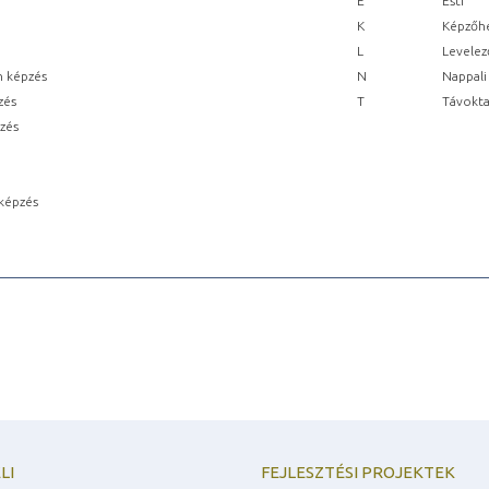
E
Esti
K
Képzőhe
L
Levelez
n képzés
N
Nappali
zés
T
Távokta
pzés
képzés
LI
FEJLESZTÉSI PROJEKTEK