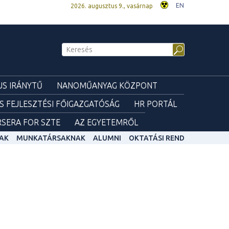
EN
2026. augusztus 9., vasárnap
S IRÁNYTŰ
NANOMŰANYAG KÖZPONT
ÉS FEJLESZTÉSI FŐIGAZGATÓSÁG
HR PORTÁL
SERA FOR SZTE
AZ EGYETEMRŐL
AK
MUNKATÁRSAKNAK
ALUMNI
OKTATÁSI REND