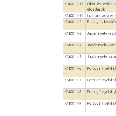
XM0011-15
Ókori és neolatin
előadások
XM0011-16
Interpretáció és 
XM0011-2
Finn nyelv kezdők
XM0011-3
Japán nyelv kezd
XM0011-4
Japán nyelv köz
XM0011-5
Japán nyelv hala
XM0011-6
Portugál nyelvfej
XM0011-7
Portugál nyelvfejl
XM0011-8
Portugál nyelvfejl
XM0011-9
Portugál nyelvfejl