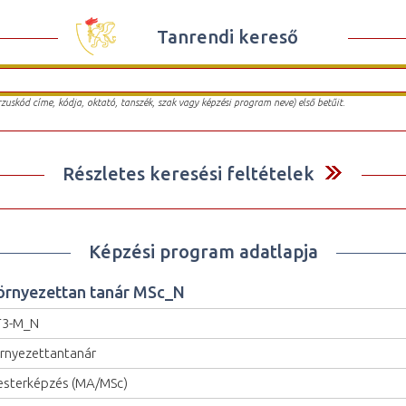
Tanrendi kereső
urzuskód címe, kódja, oktató, tanszék, szak vagy képzési program neve) első betűit.
Részletes keresési feltételek
Képzési program adatlapja
örnyezettan tanár MSc_N
T3-M_N
rnyezettantanár
sterképzés (MA/MSc)