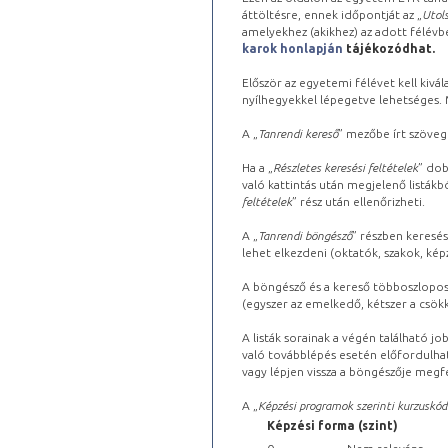
áttöltésre, ennek időpontját az „
Utols
amelyekhez (akikhez) az adott félév
karok honlapján
tájékozódhat.
Először az egyetemi félévet kell kivála
nyílhegyekkel lépegetve lehetséges. Ma
A „
Tanrendi kereső
” mezőbe írt szöveg
Ha a „
Részletes keresési feltételek
” dob
való kattintás után megjelenő listákbó
feltételek
” rész után ellenőrizheti.
A „
Tanrendi böngésző
” részben keresés
lehet elkezdeni (oktatók, szakok, képz
A böngésző és a kereső többoszlopos 
(egyszer az emelkedő, kétszer a csök
A listák sorainak a végén található j
való továbblépés esetén előfordulhat
vagy lépjen vissza a böngészője megfe
A „
Képzési programok szerinti kurzuskód
Képzési forma (szint)