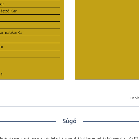
ága
képző Kar
ormatikai Kar
em
la
Utols
Súgó
lmányi rendszerében meghirdetett kurzusok közt kereshet és böngészhet. Az ETR