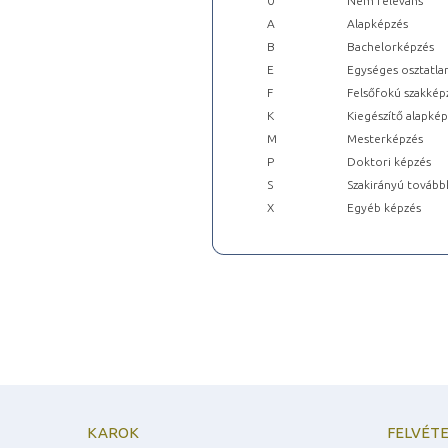
0
Nem releváns
A
Alapképzés
B
Bachelorképzés
E
Egységes osztatla
F
Felsőfokú szakkép
K
Kiegészítő alapké
M
Mesterképzés
P
Doktori képzés
S
Szakirányú tovább
X
Egyéb képzés
KAROK
FELVÉTE