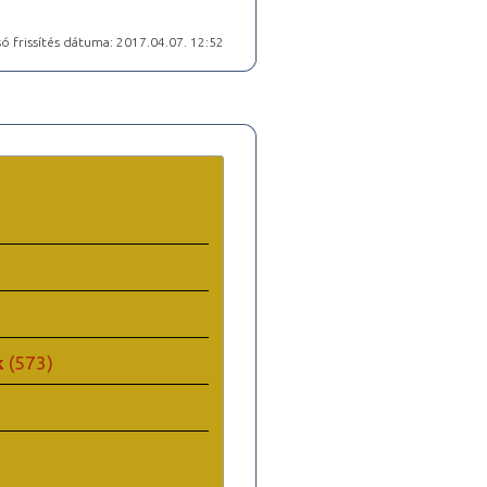
ó frissítés dátuma: 2017.04.07. 12:52
k
(573)