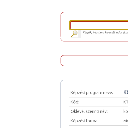
Kérjük, írja be a keresett adat (k
K
Képzési program neve:
Kód:
K
Oklevél szerinti név:
kö
Képzési forma:
Me