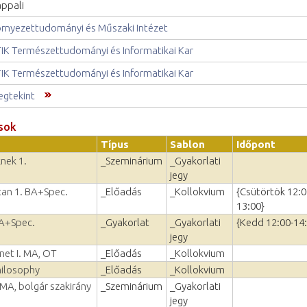
ppali
rnyezettudományi és Műszaki Intézet
IK Természettudományi és Informatikai Kar
IK Természettudományi és Informatikai Kar
gtekint
sok
Típus
Sablon
Időpont
nek 1.
_Szeminárium
_Gyakorlati
jegy
vtan 1. BA+Spec.
_Előadás
_Kollokvium
{Csütörtök 12:0
13:00}
BA+Spec.
_Gyakorlat
_Gyakorlati
{Kedd 12:00-14
jegy
net I. MA, OT
_Előadás
_Kollokvium
hilosophy
_Előadás
_Kollokvium
 MA, bolgár szakirány
_Szeminárium
_Gyakorlati
jegy