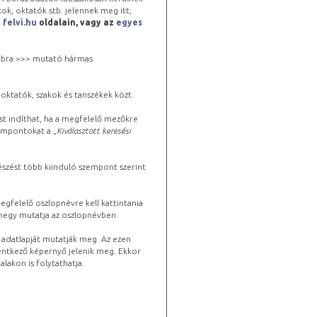
kok, oktatók stb. jelennek meg itt,
a
felvi.hu
oldalain, vagy az
egyes
 jobbra >>> mutató hármas
oktatók, szakok és tanszékek közt.
st indíthat, ha a megfelelő mezőkre
zempontokat a „
Kiválasztott keresési
észést több kiinduló szempont szerint
gfelelő oszlopnévre kell kattintania
lhegy mutatja az oszlopnévben.
s adatlapját mutatják meg. Az ezen
lentkező képernyő jelenik meg. Ekkor
lakon is folytathatja.