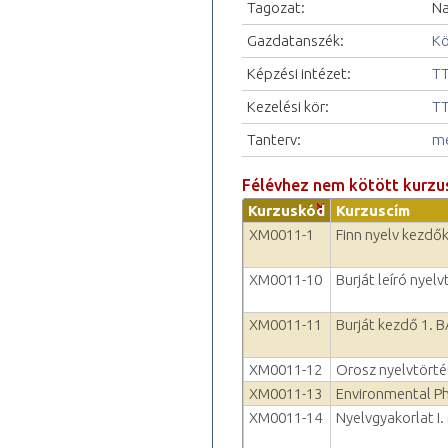
Tagozat:
Na
Gazdatanszék:
Kö
Képzési intézet:
TT
Kezelési kör:
TT
Tanterv:
me
Félévhez nem kötött kurzu
Kurzuskód
Kurzuscím
XM0011-1
Finn nyelv kezdők
XM0011-10
Burját leíró nyel
XM0011-11
Burját kezdő 1. 
XM0011-12
Orosz nyelvtörté
XM0011-13
Environmental P
XM0011-14
Nyelvgyakorlat I.