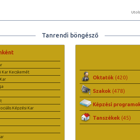
Utols
Tanrendi böngésző
nként
ar
i Kar Kecskemét
Oktatók
(420)
Kar
ga
Szakok
(478)
t
Képzési programo
ciális Képzési Kar
Tanszékek
(45)
ar