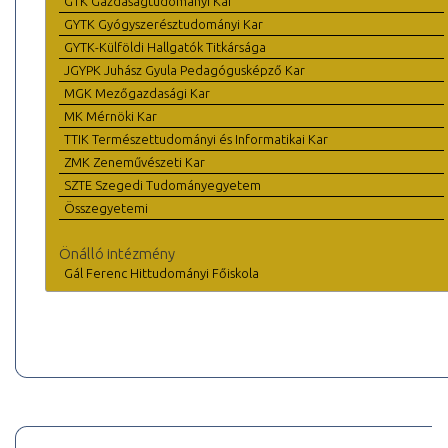
GTK Gazdaságtudományi Kar
GYTK Gyógyszerésztudományi Kar
GYTK-Külföldi Hallgatók Titkársága
JGYPK Juhász Gyula Pedagógusképző Kar
MGK Mezőgazdasági Kar
MK Mérnöki Kar
TTIK Természettudományi és Informatikai Kar
ZMK Zeneművészeti Kar
SZTE Szegedi Tudományegyetem
Összegyetemi
Önálló intézmény
Gál Ferenc Hittudományi Főiskola