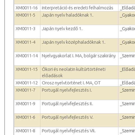
XM0011-16
Interpretáció és eredeti felhalmozás
_Előad
XM0011-5
Japán nyelv haladóknak 1.
_Gyakor
XM0011-3
Japán nyelv kezdő 1.
_Gyakor
XM0011-4
Japán nyelv középhaladóknak 1.
_Gyakor
XM0011-14
Nyelvgyakorlat I. MA, bolgár szakirány
_Szemi
XM0011-15
Ókori és neolatin kultúrtörténeti
_Előad
előadások
XM0011-12
Orosz nyelvtörténet I. MA, OT
_Előad
XM0011-7
Portugál nyelvfejlesztés I.
_Szemi
XM0011-9
Portugál nyelvfejlesztés II.
_Szemi
XM0011-6
Portugál nyelvfejlesztés V.
_Szemi
XM0011-8
Portugál nyelvfejlesztés VII.
_Szemi