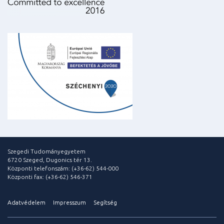
Szegedi Tudományegyetem
6720 Szeged, Dugonics tér 13.
Központi telefonszám: (+36-62) 544-000
Központi fax: (+36-62) 546-371
Adatvédelem
Impresszum
Segítség