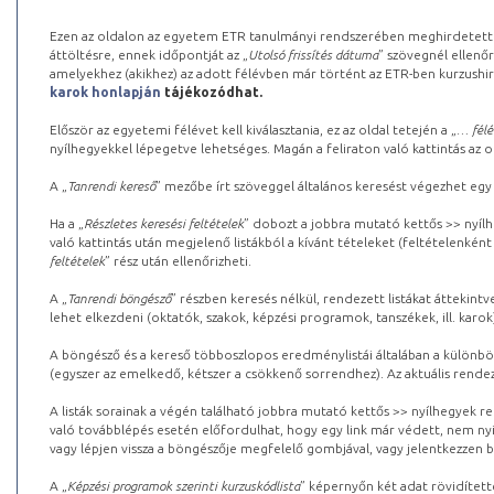
Ezen az oldalon az egyetem ETR tanulmányi rendszerében meghirdetett k
áttöltésre, ennek időpontját az „
Utolsó frissítés dátuma
” szövegnél ellenőr
amelyekhez (akikhez) az adott félévben már történt az ETR-ben kurzushi
karok honlapján
tájékozódhat.
Először az egyetemi félévet kell kiválasztania, ez az oldal tetején a „
… félé
nyílhegyekkel lépegetve lehetséges. Magán a feliraton való kattintás az old
A „
Tanrendi kereső
” mezőbe írt szöveggel általános keresést végezhet egy
Ha a „
Részletes keresési feltételek
” dobozt a jobbra mutató kettős >> nyílh
való kattintás után megjelenő listákból a kívánt tételeket (feltételenként
feltételek
” rész után ellenőrizheti.
A „
Tanrendi böngésző
” részben keresés nélkül, rendezett listákat áttekin
lehet elkezdeni (oktatók, szakok, képzési programok, tanszékek, ill. karok
A böngésző és a kereső többoszlopos eredménylistái általában a különböz
(egyszer az emelkedő, kétszer a csökkenő sorrendhez). Az aktuális rendez
A listák sorainak a végén található jobbra mutató kettős >> nyílhegyek r
való továbblépés esetén előfordulhat, hogy egy link már védett, nem nyi
vagy lépjen vissza a böngészője megfelelő gombjával, vagy jelentkezzen be
A „
Képzési programok szerinti kurzuskódlista
” képernyőn két adat rövidített