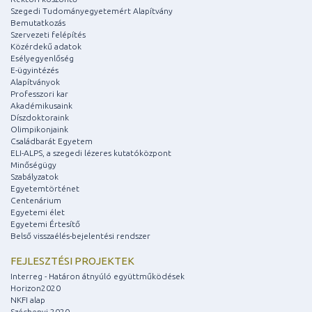
Szegedi Tudományegyetemért Alapítvány
Bemutatkozás
Szervezeti felépítés
Közérdekű adatok
Esélyegyenlőség
E-ügyintézés
Alapítványok
Professzori kar
Akadémikusaink
Díszdoktoraink
Olimpikonjaink
Családbarát Egyetem
ELI-ALPS, a szegedi lézeres kutatóközpont
Minőségügy
Szabályzatok
Egyetemtörténet
Centenárium
Egyetemi élet
Egyetemi Értesítő
Belső visszaélés-bejelentési rendszer
FEJLESZTÉSI PROJEKTEK
Interreg - Határon átnyúló együttműködések
Horizon2020
NKFI alap
Széchenyi 2020