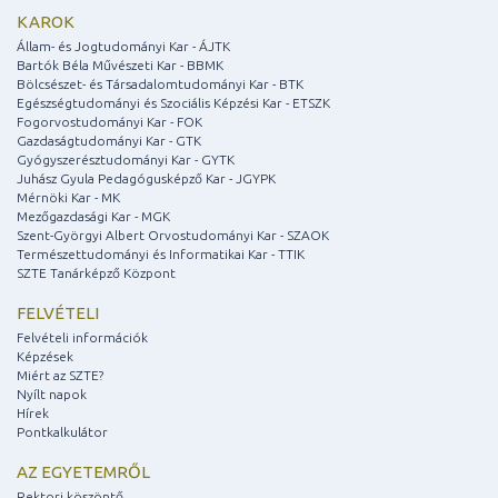
KAROK
Állam- és Jogtudományi Kar - ÁJTK
Bartók Béla Művészeti Kar - BBMK
Bölcsészet- és Társadalomtudományi Kar - BTK
Egészségtudományi és Szociális Képzési Kar - ETSZK
Fogorvostudományi Kar - FOK
Gazdaságtudományi Kar - GTK
Gyógyszerésztudományi Kar - GYTK
Juhász Gyula Pedagógusképző Kar - JGYPK
Mérnöki Kar - MK
Mezőgazdasági Kar - MGK
Szent-Györgyi Albert Orvostudományi Kar - SZAOK
Természettudományi és Informatikai Kar - TTIK
SZTE Tanárképző Központ
FELVÉTELI
Felvételi információk
Képzések
Miért az SZTE?
Nyílt napok
Hírek
Pontkalkulátor
AZ EGYETEMRŐL
Rektori köszöntő