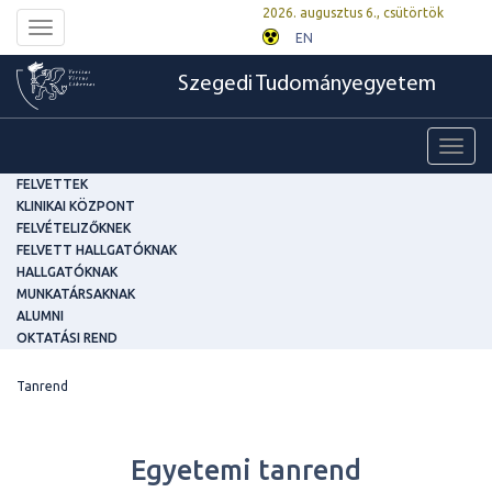
2026. augusztus 6., csütörtök
Toggle
EN
navigation
Szegedi Tudományegyetem
Toggl
navig
FELVETTEK
KLINIKAI KÖZPONT
FELVÉTELIZŐKNEK
FELVETT HALLGATÓKNAK
HALLGATÓKNAK
MUNKATÁRSAKNAK
ALUMNI
OKTATÁSI REND
Tanrend
Egyetemi tanrend