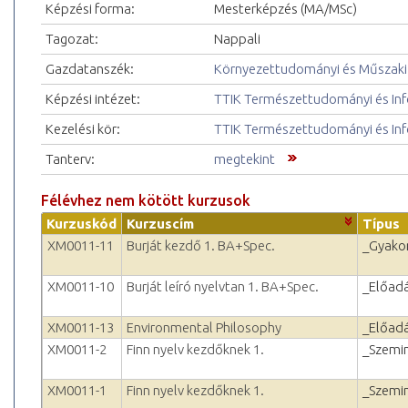
Képzési forma:
Mesterképzés (MA/MSc)
Tagozat:
Nappali
Gazdatanszék:
Környezettudományi és Műszaki 
Képzési intézet:
TTIK Természettudományi és Inf
Kezelési kör:
TTIK Természettudományi és Inf
Tanterv:
megtekint
Félévhez nem kötött kurzusok
Kurzuskód
Kurzuscím
Típus
XM0011-11
Burját kezdő 1. BA+Spec.
_Gyakor
XM0011-10
Burját leíró nyelvtan 1. BA+Spec.
_Előad
XM0011-13
Environmental Philosophy
_Előad
XM0011-2
Finn nyelv kezdőknek 1.
_Szemi
XM0011-1
Finn nyelv kezdőknek 1.
_Szemi