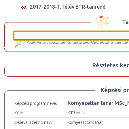
2017-2018-1. félév ETR-tanrend
Ta
Kérjük, írja be a keresett adat (kurzuskód címe, kódja, oktató, tanszék, szak
Részletes ker
Képzési p
Környezettan tanár MSc_
Képzési program neve:
Kód:
KT3-M_N
Oklevél szerinti név:
környezettantanár