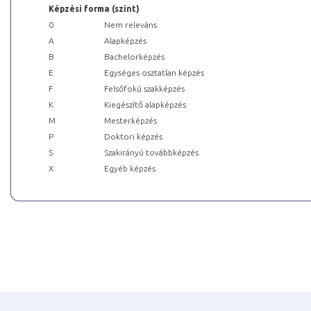
Képzési forma (szint)
0
Nem releváns
A
Alapképzés
B
Bachelorképzés
E
Egységes osztatlan képzés
F
Felsőfokú szakképzés
K
Kiegészítő alapképzés
M
Mesterképzés
P
Doktori képzés
S
Szakirányú továbbképzés
X
Egyéb képzés