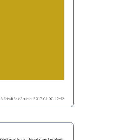
ó frissítés dátuma: 2017.04.07. 12:52
-ből az adatok időszakosan kerülnek