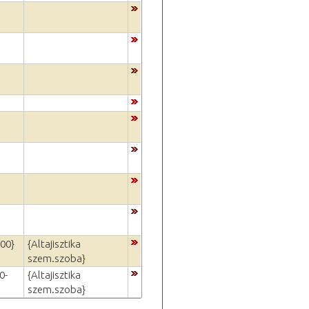
:00}
{Altajisztika
szem.szoba}
0-
{Altajisztika
szem.szoba}