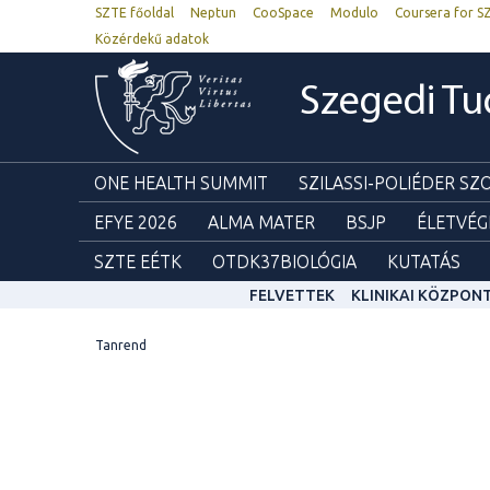
SZTE főoldal
Neptun
CooSpace
Modulo
Coursera for S
Közérdekű adatok
Szegedi T
ONE HEALTH SUMMIT
SZILASSI-POLIÉDER S
EFYE 2026
ALMA MATER
BSJP
ÉLETVÉG
SZTE EÉTK
OTDK37BIOLÓGIA
KUTATÁS
FELVETTEK
KLINIKAI KÖZPON
Tanrend