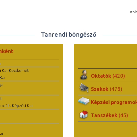
Utols
Tanrendi böngésző
nként
ar
i Kar Kecskemét
Oktatók
(420)
Kar
ga
Szakok
(478)
t
Képzési programo
ciális Képzési Kar
Tanszékek
(45)
ar