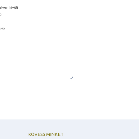
lyen kívüli
ő
tás
KÖVESS MINKET