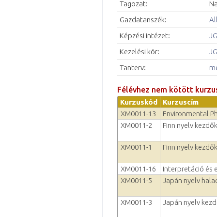
Tagozat:
Na
Gazdatanszék:
Al
Képzési intézet:
JG
Kezelési kör:
JG
Tanterv:
me
Félévhez nem kötött kurzu
Kurzuskód
Kurzuscím
XM0011-13
Environmental P
XM0011-2
Finn nyelv kezdők
XM0011-1
Finn nyelv kezdők
XM0011-16
Interpretáció és 
XM0011-5
Japán nyelv hala
XM0011-3
Japán nyelv kezd