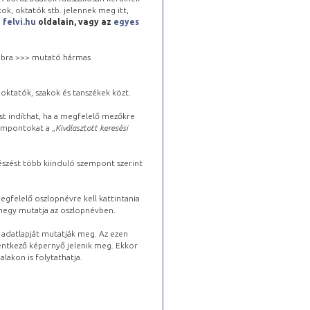
kok, oktatók stb. jelennek meg itt,
a
felvi.hu
oldalain, vagy az
egyes
 jobbra >>> mutató hármas
oktatók, szakok és tanszékek közt.
st indíthat, ha a megfelelő mezőkre
zempontokat a „
Kiválasztott keresési
észést több kiinduló szempont szerint
gfelelő oszlopnévre kell kattintania
lhegy mutatja az oszlopnévben.
s adatlapját mutatják meg. Az ezen
lentkező képernyő jelenik meg. Ekkor
lakon is folytathatja.