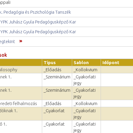
ppali
k. Pedagógia és Pszichológia Tanszék
YPK Juhász Gyula Pedagógusképző Kar
YPK Juhász Gyula Pedagógusképző Kar
gtekint
sok
Típus
Sablon
Időpont
hilosophy
_Előadás
_Kollokvium
nek 1.
_Szeminárium
_Gyakorlati
jegy
nek 1.
_Szeminárium
_Gyakorlati
jegy
eredeti felhalmozás
_Előadás
_Kollokvium
dóknak 1.
_Gyakorlat
_Gyakorlati
jegy
ő 1.
_Gyakorlat
_Gyakorlati
jegy