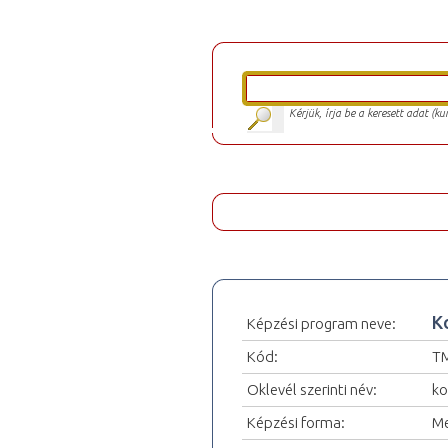
Kérjük, írja be a keresett adat (k
K
Képzési program neve:
Kód:
T
Oklevél szerinti név:
ko
Képzési forma:
Me