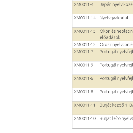
XM0011-4
Japán nyelv köz
XM0011-14
Nyelvgyakorlat I.
XM0011-15
Ókori és neolatin
előadások
XM0011-12
Orosz nyelvtörté
XM0011-7
Portugál nyelvfejl
XM0011-9
Portugál nyelvfejl
XM0011-6
Portugál nyelvfej
XM0011-8
Portugál nyelvfejl
XM0011-11
Burját kezdő 1. 
XM0011-10
Burját leíró nyel