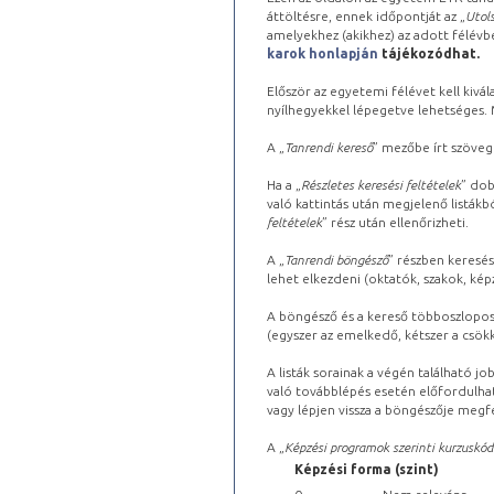
áttöltésre, ennek időpontját az „
Utols
amelyekhez (akikhez) az adott félév
karok honlapján
tájékozódhat.
Először az egyetemi félévet kell kivála
nyílhegyekkel lépegetve lehetséges. Ma
A „
Tanrendi kereső
” mezőbe írt szöveg
Ha a „
Részletes keresési feltételek
” dob
való kattintás után megjelenő listákbó
feltételek
” rész után ellenőrizheti.
A „
Tanrendi böngésző
” részben keresés
lehet elkezdeni (oktatók, szakok, képz
A böngésző és a kereső többoszlopos 
(egyszer az emelkedő, kétszer a csök
A listák sorainak a végén található j
való továbblépés esetén előfordulhat
vagy lépjen vissza a böngészője megfe
A „
Képzési programok szerinti kurzuskód
Képzési forma (szint)