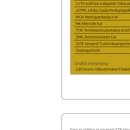
GYTK-Külföldi Hallgatók Titkárs
JGYPK Juhász Gyula Pedagógus
MGK Mezőgazdasági Kar
MK Mérnöki Kar
TTIK Természettudományi és Inf
ZMK Zeneművészeti Kar
SZTE Szegedi Tudományegyet
Összegyetemi
Önálló intézmény
Gál Ferenc Hittudományi Főisko
Ezen az oldalon az egyetem ETR tanu