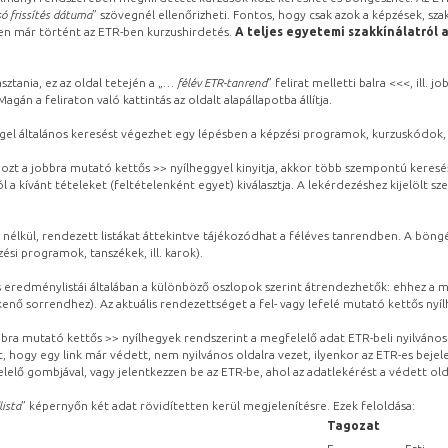
ó frissítés dátuma
” szövegnél ellenőrizheti. Fontos, hogy csak azok a képzések, sza
ben már történt az ETR-ben kurzushirdetés.
A teljes egyetemi szakkínálatról 
sztania, ez az oldal tetején a „
… félév ETR-tanrend
” felirat melletti balra <<<, ill.
gán a feliraton való kattintás az oldalt alapállapotba állítja.
gel általános keresést végezhet egy lépésben a képzési programok, kurzuskódok, 
ozt a jobbra mutató kettős >> nyílheggyel kinyitja, akkor több szempontú keresé
l a kívánt tételeket (feltételenként egyet) kiválasztja. A lekérdezéshez kijelölt s
 nélkül, rendezett listákat áttekintve tájékozódhat a féléves tanrendben. A böng
ési programok, tanszékek, ill. karok).
eredménylistái általában a különböző oszlopok szerint átrendezhetők: ehhez a me
kenő sorrendhez). Az aktuális rendezettséget a fel- vagy lefelé mutató kettős nyí
obbra mutató kettős >> nyílhegyek rendszerint a megfelelő adat ETR-beli nyilváno
, hogy egy link már védett, nem nyilvános oldalra vezet, ilyenkor az ETR-es beje
lelő gombjával, vagy jelentkezzen be az ETR-be, ahol az adatlekérést a védett olda
lista
” képernyőn két adat rövidítetten kerül megjelenítésre. Ezek feloldása:
Tagozat