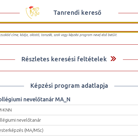
Tanrendi kereső
urzuskód címe, kódja, oktató, tanszék, szak vagy képzési program neve) első betűit.
Részletes keresési feltételek
Képzési program adatlapja
ollégiumi nevelőtanár MA_N
M-KNN
llégiumi nevelőtanár
sterképzés (MA/MSc)