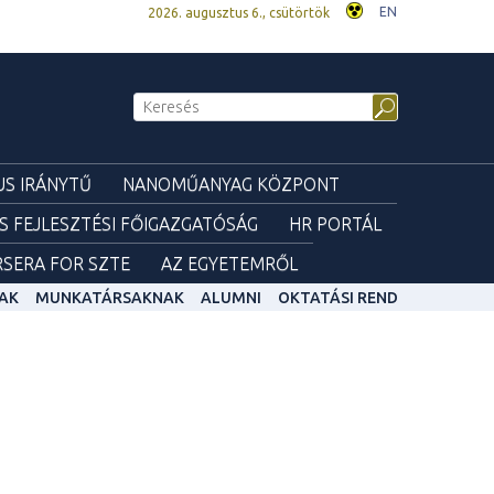
EN
2026. augusztus 6., csütörtök
S IRÁNYTŰ
NANOMŰANYAG KÖZPONT
ÉS FEJLESZTÉSI FŐIGAZGATÓSÁG
HR PORTÁL
SERA FOR SZTE
AZ EGYETEMRŐL
AK
MUNKATÁRSAKNAK
ALUMNI
OKTATÁSI REND