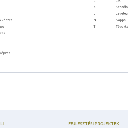
E
Esti
K
Képzőhe
L
Levelez
n képzés
N
Nappali
zés
T
Távokta
pzés
képzés
LI
FEJLESZTÉSI PROJEKTEK