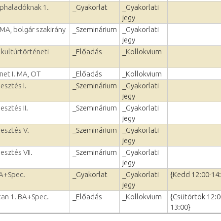
éphaladóknak 1.
_Gyakorlat
_Gyakorlati
jegy
 MA, bolgár szakirány
_Szeminárium
_Gyakorlati
jegy
 kultúrtörténeti
_Előadás
_Kollokvium
net I. MA, OT
_Előadás
_Kollokvium
esztés I.
_Szeminárium
_Gyakorlati
jegy
esztés II.
_Szeminárium
_Gyakorlati
jegy
lesztés V.
_Szeminárium
_Gyakorlati
jegy
esztés VII.
_Szeminárium
_Gyakorlati
jegy
BA+Spec.
_Gyakorlat
_Gyakorlati
{Kedd 12:00-14
jegy
vtan 1. BA+Spec.
_Előadás
_Kollokvium
{Csütörtök 12:0
13:00}