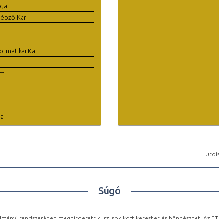
ága
képző Kar
ormatikai Kar
em
la
Utols
Súgó
lmányi rendszerében meghirdetett kurzusok közt kereshet és böngészhet. Az ETR