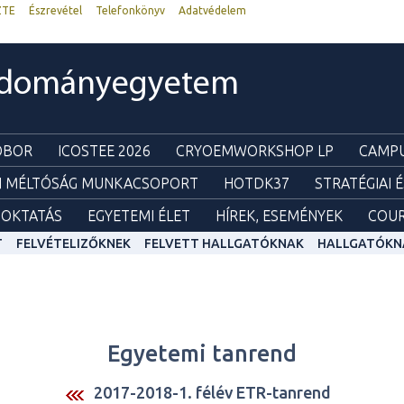
ZTE
Észrevétel
Telefonkönyv
Adatvédelem
udományegyetem
ZOBOR
ICOSTEE 2026
CRYOEMWORKSHOP LP
CAMPU
I MÉLTÓSÁG MUNKACSOPORT
HOTDK37
STRATÉGIAI 
OKTATÁS
EGYETEMI ÉLET
HÍREK, ESEMÉNYEK
COUR
T
FELVÉTELIZŐKNEK
FELVETT HALLGATÓKNAK
HALLGATÓKN
Egyetemi tanrend
2017-2018-1. félév ETR-tanrend