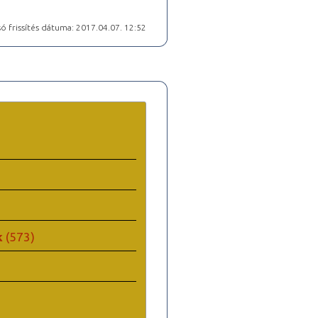
ó frissítés dátuma: 2017.04.07. 12:52
k
(573)