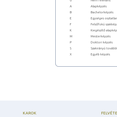
0
Nem releváns
A
Alapképzés
B
Bachelorképzés
E
Egységes osztatla
F
Felsőfokú szakkép
K
Kiegészítő alapké
M
Mesterképzés
P
Doktori képzés
S
Szakirányú tovább
X
Egyéb képzés
KAROK
FELVÉTE