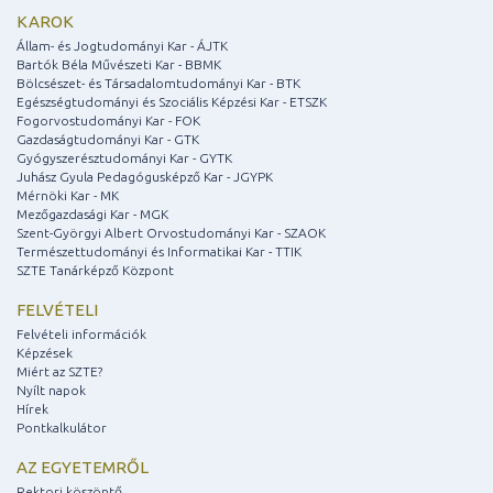
KAROK
Állam- és Jogtudományi Kar - ÁJTK
Bartók Béla Művészeti Kar - BBMK
Bölcsészet- és Társadalomtudományi Kar - BTK
Egészségtudományi és Szociális Képzési Kar - ETSZK
Fogorvostudományi Kar - FOK
Gazdaságtudományi Kar - GTK
Gyógyszerésztudományi Kar - GYTK
Juhász Gyula Pedagógusképző Kar - JGYPK
Mérnöki Kar - MK
Mezőgazdasági Kar - MGK
Szent-Györgyi Albert Orvostudományi Kar - SZAOK
Természettudományi és Informatikai Kar - TTIK
SZTE Tanárképző Központ
FELVÉTELI
Felvételi információk
Képzések
Miért az SZTE?
Nyílt napok
Hírek
Pontkalkulátor
AZ EGYETEMRŐL
Rektori köszöntő