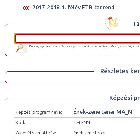
2017-2018-1. félév ETR-tanrend
Ta
Kérjük, írja be a keresett adat (kurzuskód címe, kódja, oktató, tanszék, szak
Részletes ker
Képzési p
Ének-zene tanár MA_N
Képzési program neve:
Kód:
TM-ENN
Oklevél szerinti név:
ének-zene tanár