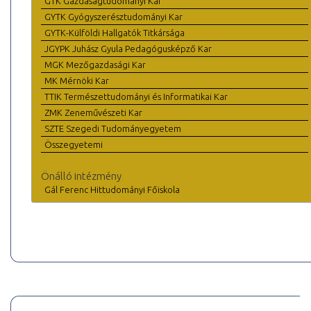
GTK Gazdaságtudományi Kar
GYTK Gyógyszerésztudományi Kar
GYTK-Külföldi Hallgatók Titkársága
JGYPK Juhász Gyula Pedagógusképző Kar
MGK Mezőgazdasági Kar
MK Mérnöki Kar
TTIK Természettudományi és Informatikai Kar
ZMK Zeneművészeti Kar
SZTE Szegedi Tudományegyetem
Összegyetemi
Önálló intézmény
Gál Ferenc Hittudományi Főiskola