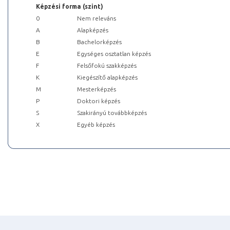
Képzési forma (szint)
0
Nem releváns
A
Alapképzés
B
Bachelorképzés
E
Egységes osztatlan képzés
F
Felsőfokú szakképzés
K
Kiegészítő alapképzés
M
Mesterképzés
P
Doktori képzés
S
Szakirányú továbbképzés
X
Egyéb képzés