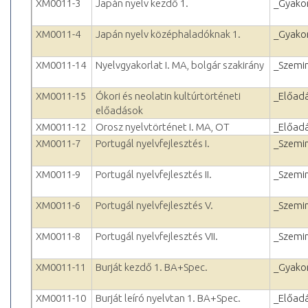
XM0011-3
Japán nyelv kezdő 1.
_Gyakor
XM0011-4
Japán nyelv középhaladóknak 1.
_Gyakor
XM0011-14
Nyelvgyakorlat I. MA, bolgár szakirány
_Szemi
XM0011-15
Ókori és neolatin kultúrtörténeti
_Előad
előadások
XM0011-12
Orosz nyelvtörténet I. MA, OT
_Előad
XM0011-7
Portugál nyelvfejlesztés I.
_Szemi
XM0011-9
Portugál nyelvfejlesztés II.
_Szemi
XM0011-6
Portugál nyelvfejlesztés V.
_Szemi
XM0011-8
Portugál nyelvfejlesztés VII.
_Szemi
XM0011-11
Burját kezdő 1. BA+Spec.
_Gyakor
XM0011-10
Burját leíró nyelvtan 1. BA+Spec.
_Előad