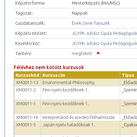
Képzési forma:
Mesterképzés (MA/MSc)
Tagozat:
Nappali
Gazdatanszék:
Ének-Zene Tanszék
Képzési intézet:
JGYPK Juhász Gyula Pedagógus
Kezelési kör:
JGYPK Juhász Gyula Pedagógus
Tanterv:
megtekint
Félévhez nem kötött kurzusok
Kurzuskód
Kurzuscím
Típus
XM0011-13
Environmental Philosophy
_Előad
XM0011-2
Finn nyelv kezdőknek 1.
_Szemi
XM0011-1
Finn nyelv kezdőknek 1.
_Szemi
XM0011-16
Interpretáció és eredeti felhalmozás
_Előad
XM0011-5
Japán nyelv haladóknak 1.
_Gyakor