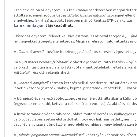
Ezen az oldalon az egyetem ETR tanulmányi rendszerében meghirdetett k
áttöltésre, ennek időpontját az „
Utolsó frissítés dátuma
” szövegnél ellenőr
amelyekhez (akikhez) az adott félévben már történt az ETR-ben kurzushi
karok honlapján
tájékozódhat.
Először az egyetemi félévet kell kiválasztania, ez az oldal tetején a „
… félé
nyílhegyekkel lépegetve lehetséges. Magán a feliraton való kattintás az old
A „
Tanrendi kereső
” mezőbe írt szöveggel általános keresést végezhet egy
Ha a „
Részletes keresési feltételek
” dobozt a jobbra mutató kettős >> nyílh
való kattintás után megjelenő listákból a kívánt tételeket (feltételenként
feltételek
” rész után ellenőrizheti.
A „
Tanrendi böngésző
” részben keresés nélkül, rendezett listákat áttekin
lehet elkezdeni (oktatók, szakok, képzési programok, tanszékek, ill. karok
A böngésző és a kereső többoszlopos eredménylistái általában a különböz
(egyszer az emelkedő, kétszer a csökkenő sorrendhez). Az aktuális rendez
A listák sorainak a végén található jobbra mutató kettős >> nyílhegyek r
való továbblépés esetén előfordulhat, hogy egy link már védett, nem nyi
vagy lépjen vissza a böngészője megfelelő gombjával, vagy jelentkezzen be
A „
Képzési programok szerinti kurzuskódlista
” képernyőn két adat rövidített