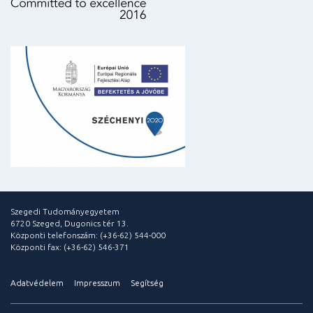
Szegedi Tudományegyetem
6720 Szeged, Dugonics tér 13.
Központi telefonszám: (+36-62) 544-000
Központi fax: (+36-62) 546-371
Adatvédelem
Impresszum
Segítség