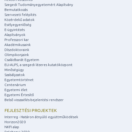
Szegedi Tudományegyetemért Alapítvány
Bemutatkozás
Szervezeti felépítés
Közérdekű adatok
Esélyegyenlőség
E-ügyintézés
Alapítványok
Professzori kar
Akadémikusaink
Díszdoktoraink
Olimpikonjaink
Családbarát Egyetem
ELI-ALPS, a szegedi lézeres kutatóközpont
Minőségügy
Szabályzatok
Egyetemtörténet
Centenárium
Egyetemi élet
Egyetemi Értesítő
Belső visszaélés-bejelentési rendszer
FEJLESZTÉSI PROJEKTEK
Interreg - Határon átnyúló együttműködések
Horizon2020
NKFI alap
Széchenyi 2020