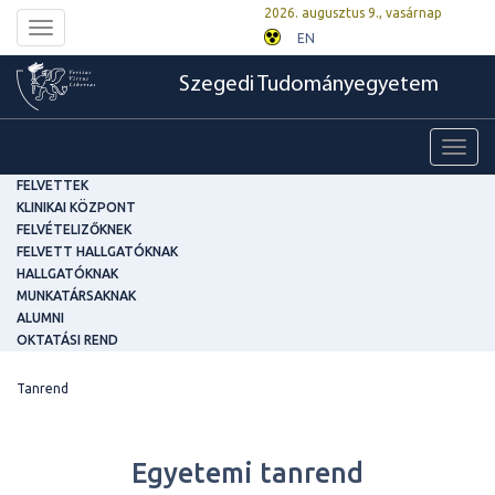
2026. augusztus 9., vasárnap
Toggle
EN
navigation
Szegedi Tudományegyetem
Toggl
navig
FELVETTEK
KLINIKAI KÖZPONT
FELVÉTELIZŐKNEK
FELVETT HALLGATÓKNAK
HALLGATÓKNAK
MUNKATÁRSAKNAK
ALUMNI
OKTATÁSI REND
Tanrend
Egyetemi tanrend