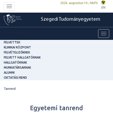
2026. augusztus 10., hétfő
Toggle
EN
navigation
Szegedi Tudományegyetem
Toggl
navig
FELVETTEK
KLINIKAI KÖZPONT
FELVÉTELIZŐKNEK
FELVETT HALLGATÓKNAK
HALLGATÓKNAK
MUNKATÁRSAKNAK
ALUMNI
OKTATÁSI REND
Tanrend
Egyetemi tanrend