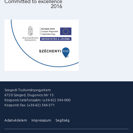
Szegedi Tudományegyetem
6720 Szeged, Dugonics tér 13.
Központi telefonszám: (+36-62) 544-000
Központi fax: (+36-62) 546-371
Adatvédelem
Impresszum
Segítség