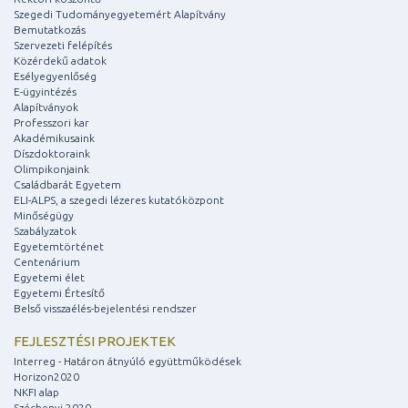
Szegedi Tudományegyetemért Alapítvány
Bemutatkozás
Szervezeti felépítés
Közérdekű adatok
Esélyegyenlőség
E-ügyintézés
Alapítványok
Professzori kar
Akadémikusaink
Díszdoktoraink
Olimpikonjaink
Családbarát Egyetem
ELI-ALPS, a szegedi lézeres kutatóközpont
Minőségügy
Szabályzatok
Egyetemtörténet
Centenárium
Egyetemi élet
Egyetemi Értesítő
Belső visszaélés-bejelentési rendszer
FEJLESZTÉSI PROJEKTEK
Interreg - Határon átnyúló együttműködések
Horizon2020
NKFI alap
Széchenyi 2020