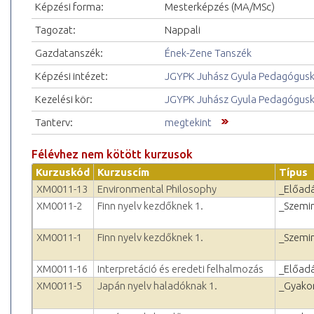
Képzési forma:
Mesterképzés (MA/MSc)
Tagozat:
Nappali
Gazdatanszék:
Ének-Zene Tanszék
Képzési intézet:
JGYPK Juhász Gyula Pedagógus
Kezelési kör:
JGYPK Juhász Gyula Pedagógus
Tanterv:
megtekint
Félévhez nem kötött kurzusok
Kurzuskód
Kurzuscím
Típus
XM0011-13
Environmental Philosophy
_Előad
XM0011-2
Finn nyelv kezdőknek 1.
_Szemi
XM0011-1
Finn nyelv kezdőknek 1.
_Szemi
XM0011-16
Interpretáció és eredeti felhalmozás
_Előad
XM0011-5
Japán nyelv haladóknak 1.
_Gyakor