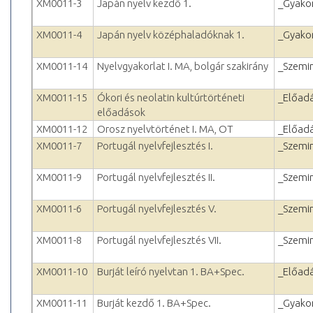
XM0011-3
Japán nyelv kezdő 1.
_Gyakor
XM0011-4
Japán nyelv középhaladóknak 1.
_Gyakor
XM0011-14
Nyelvgyakorlat I. MA, bolgár szakirány
_Szemi
XM0011-15
Ókori és neolatin kultúrtörténeti
_Előad
előadások
XM0011-12
Orosz nyelvtörténet I. MA, OT
_Előad
XM0011-7
Portugál nyelvfejlesztés I.
_Szemi
XM0011-9
Portugál nyelvfejlesztés II.
_Szemi
XM0011-6
Portugál nyelvfejlesztés V.
_Szemi
XM0011-8
Portugál nyelvfejlesztés VII.
_Szemi
XM0011-10
Burját leíró nyelvtan 1. BA+Spec.
_Előad
XM0011-11
Burját kezdő 1. BA+Spec.
_Gyakor