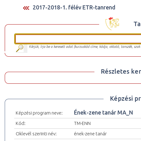
2017-2018-1. félév ETR-tanrend
Ta
Kérjük, írja be a keresett adat (kurzuskód címe, kódja, oktató, tanszék, szak
Részletes ker
Képzési p
Ének-zene tanár MA_N
Képzési program neve:
Kód:
TM-ENN
Oklevél szerinti név:
ének-zene tanár