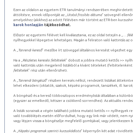
Ezen az oldalon az egyetem ETR tanulmányi rendszerében meghirdetett k
áttöltésre, ennek időpontját az „
Utolsó frissítés dátuma
” szövegnél ellenőr
amelyekhez (akikhez) az adott félévben már történt az ETR-ben kurzushi
karok honlapján
tájékozódhat.
Először az egyetemi félévet kell kiválasztania, ez az oldal tetején a „
… félé
nyílhegyekkel lépegetve lehetséges. Magán a feliraton való kattintás az old
A „
Tanrendi kereső
” mezőbe írt szöveggel általános keresést végezhet egy
Ha a „
Részletes keresési feltételek
” dobozt a jobbra mutató kettős >> nyílh
való kattintás után megjelenő listákból a kívánt tételeket (feltételenként
feltételek
” rész után ellenőrizheti.
A „
Tanrendi böngésző
” részben keresés nélkül, rendezett listákat áttekin
lehet elkezdeni (oktatók, szakok, képzési programok, tanszékek, ill. karok
A böngésző és a kereső többoszlopos eredménylistái általában a különböz
(egyszer az emelkedő, kétszer a csökkenő sorrendhez). Az aktuális rendez
A listák sorainak a végén található jobbra mutató kettős >> nyílhegyek r
való továbblépés esetén előfordulhat, hogy egy link már védett, nem nyi
vagy lépjen vissza a böngészője megfelelő gombjával, vagy jelentkezzen be
A „
Képzési programok szerinti kurzuskódlista
” képernyőn két adat rövidített