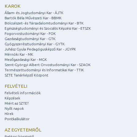
KAROK
Állam- és Jogtudományi Kar - ÁJTK
Bartók Béla Művészeti Kar - BBMK
Bölcsészet- és Társadalomtudományi Kar - BTK
Egészségtudományi és Szociális Képzési Kar - ETSZK
Fogorvostudományi Kar - FOK
Gazdaságtudományi Kar - GTK
Gyógyszerésztudományi Kar - GYTK
Juhász Gyula Pedagógusképző Kar - JGYPK
Mérnöki Kar - MK
Mezőgazdasági Kar - MGK
Szent-Györgyi Albert Orvostudományi Kar - SZAOK
Természettudományi és Informatikai Kar - TTIK
SZTE Tanárképző Központ
FELVÉTELI
Felvételi információk
Képzések
Miért az SZTE?
Nyílt napok
Hírek
Pontkalkulátor
AZ EGYETEMRŐL
Rektori köszöntő