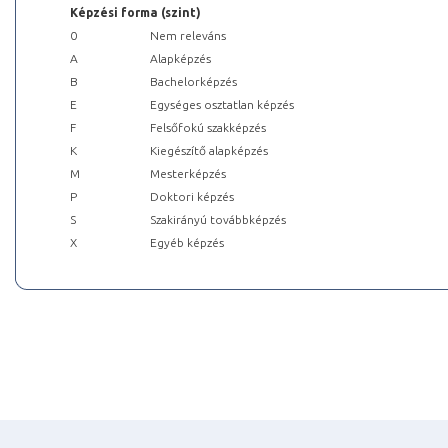
Képzési forma (szint)
0
Nem releváns
A
Alapképzés
B
Bachelorképzés
E
Egységes osztatlan képzés
F
Felsőfokú szakképzés
K
Kiegészítő alapképzés
M
Mesterképzés
P
Doktori képzés
S
Szakirányú továbbképzés
X
Egyéb képzés