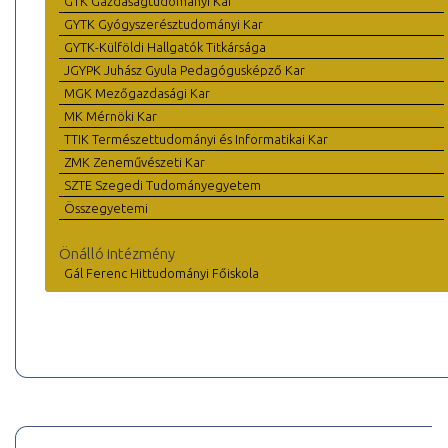
GTK Gazdaságtudományi Kar
GYTK Gyógyszerésztudományi Kar
GYTK-Külföldi Hallgatók Titkársága
JGYPK Juhász Gyula Pedagógusképző Kar
MGK Mezőgazdasági Kar
MK Mérnöki Kar
TTIK Természettudományi és Informatikai Kar
ZMK Zeneművészeti Kar
SZTE Szegedi Tudományegyetem
Összegyetemi
Önálló intézmény
Gál Ferenc Hittudományi Főiskola