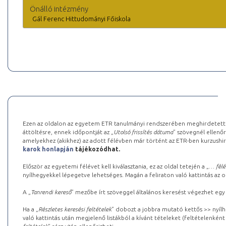
Önálló intézmény
Gál Ferenc Hittudományi Főiskola
Ezen az oldalon az egyetem ETR tanulmányi rendszerében meghirdetett k
áttöltésre, ennek időpontját az „
Utolsó frissítés dátuma
” szövegnél ellenőr
amelyekhez (akikhez) az adott félévben már történt az ETR-ben kurzushi
karok honlapján
tájékozódhat.
Először az egyetemi félévet kell kiválasztania, ez az oldal tetején a „
… félé
nyílhegyekkel lépegetve lehetséges. Magán a feliraton való kattintás az old
A „
Tanrendi kereső
” mezőbe írt szöveggel általános keresést végezhet egy
Ha a „
Részletes keresési feltételek
” dobozt a jobbra mutató kettős >> nyílh
való kattintás után megjelenő listákból a kívánt tételeket (feltételenként