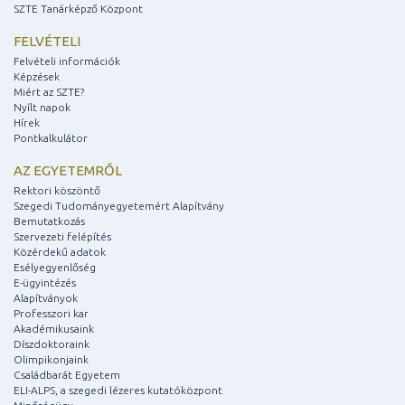
SZTE Tanárképző Központ
FELVÉTELI
Felvételi információk
Képzések
Miért az SZTE?
Nyílt napok
Hírek
Pontkalkulátor
AZ EGYETEMRŐL
Rektori köszöntő
Szegedi Tudományegyetemért Alapítvány
Bemutatkozás
Szervezeti felépítés
Közérdekű adatok
Esélyegyenlőség
E-ügyintézés
Alapítványok
Professzori kar
Akadémikusaink
Díszdoktoraink
Olimpikonjaink
Családbarát Egyetem
ELI-ALPS, a szegedi lézeres kutatóközpont