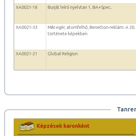
XA0021-18
Burját leíró nyelvtan 1. BA+Spec.
XA0021-33
Miki egér, atomfelhő, Benetton-reklám: A 20
története képekben
XA0021-21
Global Religion
Tanre
Képzések karonként