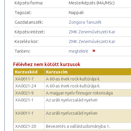
Képzési forma:
Mesterképzés (MA/MSc)
Tagozat:
Nappali
Gazdatanszék:
Zongora Tanszék
Képzési intézet:
ZMK Zeneművészeti Kar
Kezelési kör:
ZMK Zeneművészeti Kar
Tanterv:
megtekint
Félévhez nem kötött kurzusok
Kurzuskód
Kurzuscím
XA0011-7
A 60-as évek rock-kultúrája II.
XA0021-24
A 60-as évek rock-kultúrája II.
XA0021-9
A magyar nyelv finnugor rokonsága
XA0021-1
Az uráli nyelvcsalád nyelvei
XA0011-1
Az uráli nyelvcsalád nyelvei
XA0021-20
Bevezetés a vallástudományba 1.