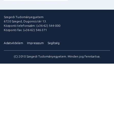
Szegedi Tudományegyetem
6720 Szeged, Dugonics tér 13.
Központi telefonszám: (+36-62) 544-000
Központi fax: (+36-62) 546-371
Adatvédelem
Impresszum
Segítség
(C) 2010 Szegedi Tudományegyetem. Minden jog fenntartva.