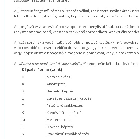
feltételek
” rész után ellenőrizheti.
A „
Tanrendi böngésző
” részben keresés nélkül, rendezett listákat áttekin
lehet elkezdeni (oktatók, szakok, képzési programok, tanszékek, ill. karok
A böngésző és a kereső többoszlopos eredménylistái általában a különböz
(egyszer az emelkedő, kétszer a csökkenő sorrendhez). Az aktuális rendez
A listák sorainak a végén található jobbra mutató kettős >> nyílhegyek r
való továbblépés esetén előfordulhat, hogy egy link már védett, nem nyi
vagy lépjen vissza a böngészője megfelelő gombjával, vagy jelentkezzen be
A „
Képzési programok szerinti kurzuskódlista
” képernyőn két adat rövidített
Képzési forma (szint)
0
Nem releváns
A
Alapképzés
B
Bachelorképzés
E
Egységes osztatlan képzés
F
Felsőfokú szakképzés
K
Kiegészítő alapképzés
M
Mesterképzés
P
Doktori képzés
S
Szakirányú továbbképzés