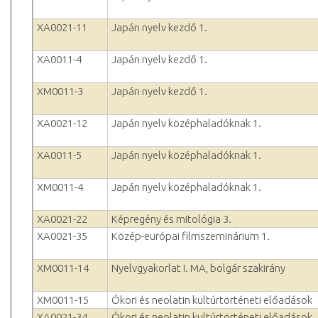
XA0021-11
Japán nyelv kezdő 1.
XA0011-4
Japán nyelv kezdő 1.
XM0011-3
Japán nyelv kezdő 1.
XA0021-12
Japán nyelv középhaladóknak 1.
XA0011-5
Japán nyelv középhaladóknak 1.
XM0011-4
Japán nyelv középhaladóknak 1.
XA0021-22
Képregény és mitológia 3.
XA0021-35
Közép-európai filmszeminárium 1.
XM0011-14
Nyelvgyakorlat I. MA, bolgár szakirány
XM0011-15
Ókori és neolatin kultúrtörténeti előadások
XA0021-34
Ókori és neolatin kultúrtörténeti előadások