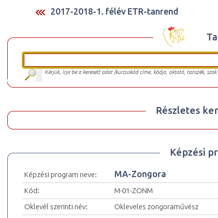
2017-2018-1. félév ETR-tanrend
Ta
Kérjük, írja be a keresett adat (kurzuskód címe, kódja, oktató, tanszék, szak
Részletes ker
Képzési p
MA-Zongora
Képzési program neve:
Kód:
M-01-ZONM
Oklevél szerinti név:
Okleveles zongoraművész