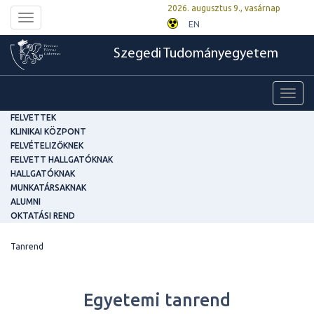
2026. augusztus 9., vasárnap
Toggle
EN
navigation
Szegedi Tudományegyetem
Toggl
navig
FELVETTEK
KLINIKAI KÖZPONT
FELVÉTELIZŐKNEK
FELVETT HALLGATÓKNAK
HALLGATÓKNAK
MUNKATÁRSAKNAK
ALUMNI
OKTATÁSI REND
Tanrend
Egyetemi tanrend