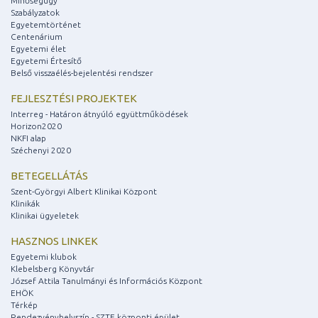
Minőségügy
Szabályzatok
Egyetemtörténet
Centenárium
Egyetemi élet
Egyetemi Értesítő
Belső visszaélés-bejelentési rendszer
FEJLESZTÉSI PROJEKTEK
Interreg - Határon átnyúló együttműködések
Horizon2020
NKFI alap
Széchenyi 2020
BETEGELLÁTÁS
Szent-Györgyi Albert Klinikai Központ
Klinikák
Klinikai ügyeletek
HASZNOS LINKEK
Egyetemi klubok
Klebelsberg Könyvtár
József Attila Tanulmányi és Információs Központ
EHÖK
Térkép
Rendezvényhelyszín - SZTE központi épület