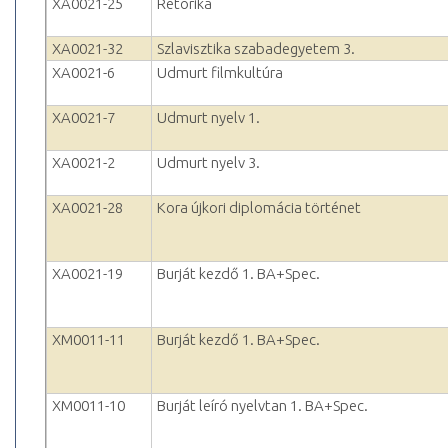
XA0021-25
Retorika
XA0021-32
Szlavisztika szabadegyetem 3.
XA0021-6
Udmurt filmkultúra
XA0021-7
Udmurt nyelv 1.
XA0021-2
Udmurt nyelv 3.
XA0021-28
Kora újkori diplomácia történet
XA0021-19
Burját kezdő 1. BA+Spec.
XM0011-11
Burját kezdő 1. BA+Spec.
XM0011-10
Burját leíró nyelvtan 1. BA+Spec.